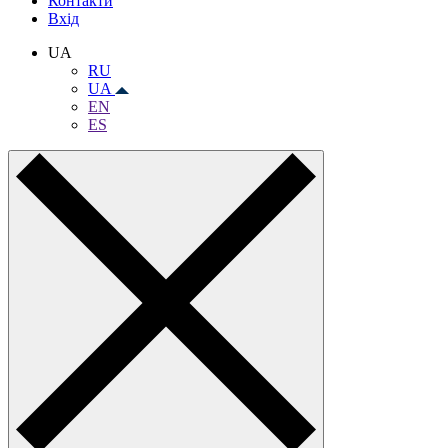
Контакти
Вхiд
UA
RU
UA
EN
ES