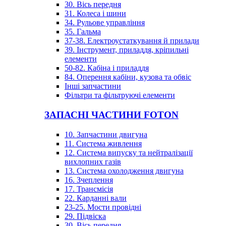
30. Вісь передня
31. Колеса і шини
34. Рульове управління
35. Гальма
37-38. Електроустаткування й прилади
39. Інструмент, приладдя, кріпильні
елементи
50-82. Кабіна і приладдя
84. Оперення кабіни, кузова та обвіс
Інші запчастини
Фільтри та фільтруючі елементи
ЗАПАСНІ ЧАСТИНИ FOTON
10. Запчастини двигуна
11. Система живлення
12. Система випуску та нейтралізації
вихлопних газів
13. Система охолодження двигуна
16. Зчеплення
17. Трансмісія
22. Карданні вали
23-25. Мости провідні
29. Підвіска
30. Вісь передня