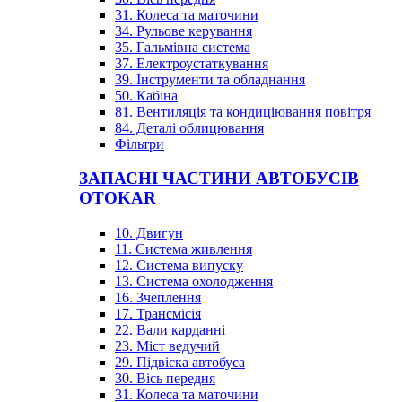
31. Колеса та маточини
34. Рульове керування
35. Гальмівна система
37. Електроустаткування
39. Інструменти та обладнання
50. Кабіна
81. Вентиляція та кондиціювання повітря
84. Деталі облицювання
Фільтри
ЗАПАСНІ ЧАСТИНИ АВТОБУСІВ
OTOKAR
10. Двигун
11. Система живлення
12. Система випуску
13. Система охолодження
16. Зчеплення
17. Трансмісія
22. Вали карданні
23. Міст ведучий
29. Підвіска автобуса
30. Вісь передня
31. Колеса та маточини