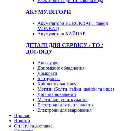
Електроліти і дистильована вода
АКУМУЛЯТОРИ
Акумулятори EUROKRAFT (завод
MONBAT)
Акумулятори КАЙНАР
ДЕТАЛІ ДЛЯ СЕРВІСУ / ТО /
ДОГЛЯДУ
Аксесуари
Допоміжне обладнання
Домкрати
Інструмент
Кріплення вантажу
Метизи (Болти, гайки, шайби та інше)
Дріт зварювальний
Мастильне устаткування
Електроди для наплавлення
Електроди для зварювання
Про нас
Новини
Оплата та доставка