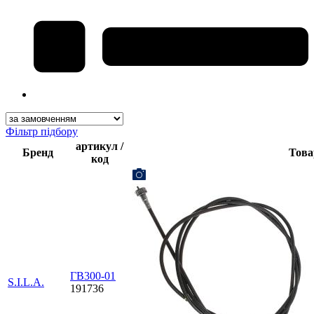
Фільтр підбору
артикул /
Бренд
Това
код
ГВ300-01
S.I.L.A.
191736