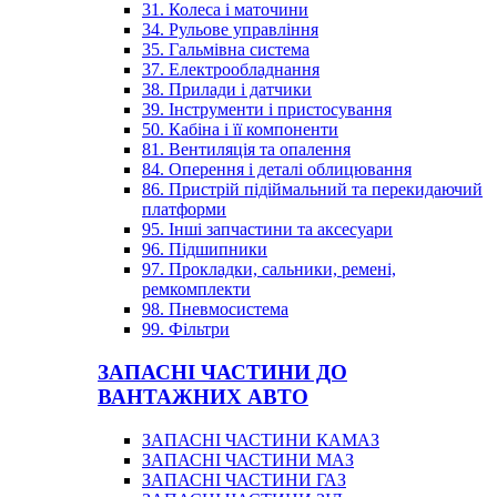
31. Колеса і маточини
34. Рульове управління
35. Гальмівна система
37. Електрообладнання
38. Прилади і датчики
39. Інструменти і пристосування
50. Кабіна і її компоненти
81. Вентиляція та опалення
84. Оперення і деталі облицювання
86. Пристрій підіймальний та перекидаючий
платформи
95. Інші запчастини та аксесуари
96. Підшипники
97. Прокладки, сальники, ремені,
ремкомплекти
98. Пневмосистема
99. Фільтри
ЗАПАСНІ ЧАСТИНИ ДО
ВАНТАЖНИХ АВТО
ЗАПАСНІ ЧАСТИНИ КАМАЗ
ЗАПАСНІ ЧАСТИНИ МАЗ
ЗАПАСНІ ЧАСТИНИ ГАЗ