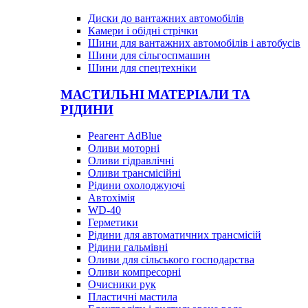
Диски до вантажних автомобілів
Камери і обідні стрічки
Шини для вантажних автомобілів і автобусів
Шини для сільгоспмашин
Шини для спецтехніки
МАСТИЛЬНІ МАТЕРІАЛИ ТА
РІДИНИ
Реагент AdBlue
Оливи моторні
Оливи гідравлічні
Оливи трансмісійні
Рідини охолоджуючі
Автохімія
WD-40
Герметики
Рідини для автоматичних трансмісій
Рідини гальмівні
Оливи для сільського господарства
Оливи компресорні
Очисники рук
Пластичні мастила