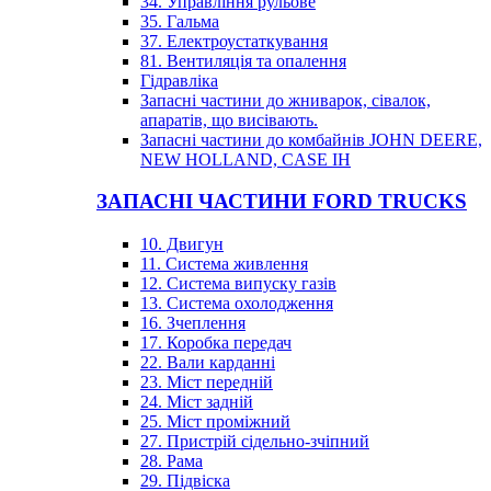
34. Управління рульове
35. Гальма
37. Електроустаткування
81. Вентиляція та опалення
Гідравліка
Запасні частини до жниварок, сівалок,
апаратів, що висівають.
Запасні частини до комбайнів JOHN DEERE,
NEW HOLLAND, CASE IH
ЗАПАСНІ ЧАСТИНИ FORD TRUCKS
10. Двигун
11. Система живлення
12. Система випуску газів
13. Система охолодження
16. Зчеплення
17. Коробка передач
22. Вали карданні
23. Міст передній
24. Міст задній
25. Міст проміжний
27. Пристрій сідельно-зчіпний
28. Рама
29. Підвіска