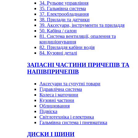
34. Рульове управління
35. Гальмівна система
37. Електрообладнання
38. Прилади та датчики
39. Аксесуари, інструменти та приладдя
50. Кабіна / салон
81. Система вентиляції, опалення та
кондиціонування
82. Приладдя кабіни водія
84. Кузовні деталі
ЗАПАСНІ ЧАСТИНИ ПРИЧЕПІВ ТА
НАПІВПРИЧЕПІВ
Аксесуари та супутні товари
Гідравлічна система
Колеса і маточини
Кузовні частини
Облицювання
Підвіска
Світлотехніка і електрика
Гальмівна система і пневматика
ДИСКИ І ШИНИ