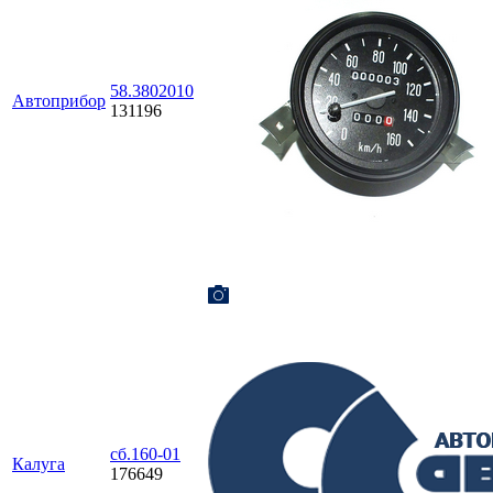
58.3802010
Автоприбор
131196
сб.160-01
Калуга
176649