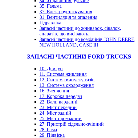
34. Управління рульове
35. Гальма
37. Електроустаткування
81. Вентиляція та опалення
Гідравліка
Запасні частини до жниварок, сівалок,
апаратів, що висівають.
Запасні частини до комбайнів JOHN DEERE,
NEW HOLLAND, CASE IH
ЗАПАСНІ ЧАСТИНИ FORD TRUCKS
10. Двигун
11. Система живлення
12. Система випуску газів
13. Система охолодження
16. Зчеплення
17. Коробка передач
22. Вали карданні
23. Міст передній
24. Міст задній
25. Міст проміжний
27. Пристрій сідельно-зчіпний
28. Рама
29. Підвіска