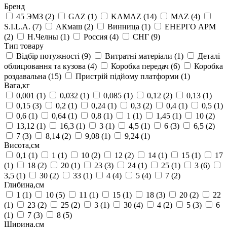
Бренд
45 ЭМЗ
(2)
GAZ
(1)
KAMAZ
(14)
MAZ
(4)
S.I.L.A.
(7)
АКмаш
(2)
Винница
(1)
ЕНЕРГО АРМ
(2)
Н.Челны
(1)
Россия
(4)
СНГ
(9)
Тип товару
Відбір потужності
(9)
Витратні матеріали
(1)
Деталі
облицювання та кузова
(4)
Коробка передач
(6)
Коробка
роздавальна
(15)
Пристрій підйому платформи
(1)
Вага,кг
0,001
(1)
0,032
(1)
0,085
(1)
0,12
(2)
0,13
(1)
0,15
(3)
0,2
(1)
0,24
(1)
0,3
(2)
0,4
(1)
0,5
(1)
0,6
(1)
0,64
(1)
0,8
(1)
1
(1)
1,45
(1)
10
(2)
13,12
(1)
16,3
(1)
3
(1)
4,5
(1)
6
(3)
6,5
(2)
7
(3)
8,14
(2)
9,08
(1)
9,24
(1)
Висота,см
0,1
(1)
1
(1)
10
(2)
12
(2)
14
(1)
15
(1)
17
(1)
18
(2)
20
(1)
23
(3)
24
(1)
25
(1)
3
(6)
3,5
(1)
30
(2)
33
(1)
4
(4)
5
(4)
7
(2)
Глибина,см
1
(1)
10
(5)
11
(1)
15
(1)
18
(3)
20
(2)
22
(1)
23
(2)
25
(2)
3
(1)
30
(4)
4
(2)
5
(3)
6
(1)
7
(3)
8
(5)
Ширина,см