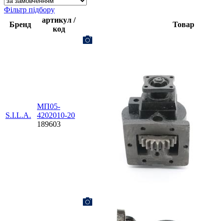
Фільтр підбору
артикул /
Бренд
Товар
код
МП05-
S.I.L.A.
4202010-20
189603