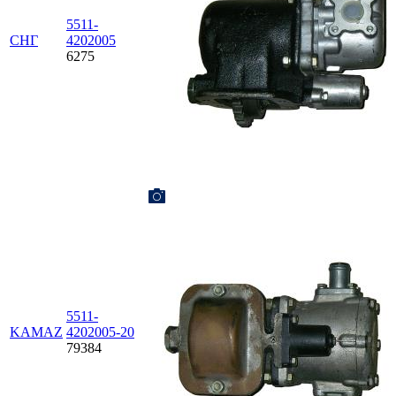
5511-
СНГ
4202005
6275
5511-
KAMAZ
4202005-20
79384