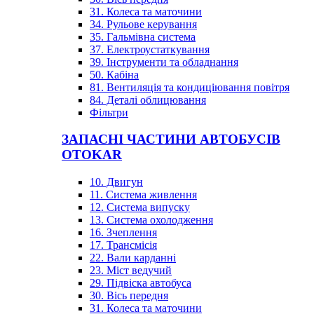
31. Колеса та маточини
34. Рульове керування
35. Гальмівна система
37. Електроустаткування
39. Інструменти та обладнання
50. Кабіна
81. Вентиляція та кондиціювання повітря
84. Деталі облицювання
Фільтри
ЗАПАСНІ ЧАСТИНИ АВТОБУСІВ
OTOKAR
10. Двигун
11. Система живлення
12. Система випуску
13. Система охолодження
16. Зчеплення
17. Трансмісія
22. Вали карданні
23. Міст ведучий
29. Підвіска автобуса
30. Вісь передня
31. Колеса та маточини