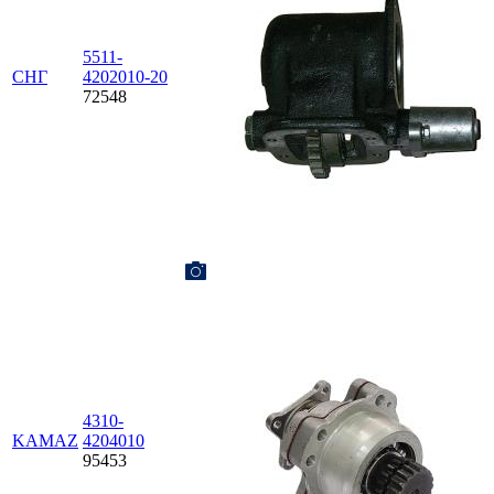
5511-
СНГ
4202010-20
72548
4310-
KAMAZ
4204010
95453