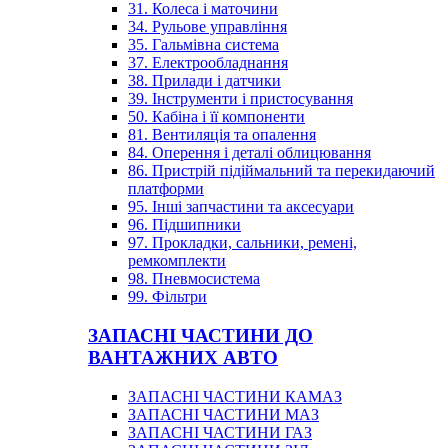
31. Колеса і маточини
34. Рульове управління
35. Гальмівна система
37. Електрообладнання
38. Прилади і датчики
39. Інструменти і пристосування
50. Кабіна і її компоненти
81. Вентиляція та опалення
84. Оперення і деталі облицювання
86. Пристрій підіймальний та перекидаючий
платформи
95. Інші запчастини та аксесуари
96. Підшипники
97. Прокладки, сальники, ремені,
ремкомплекти
98. Пневмосистема
99. Фільтри
ЗАПАСНІ ЧАСТИНИ ДО
ВАНТАЖНИХ АВТО
ЗАПАСНІ ЧАСТИНИ КАМАЗ
ЗАПАСНІ ЧАСТИНИ МАЗ
ЗАПАСНІ ЧАСТИНИ ГАЗ