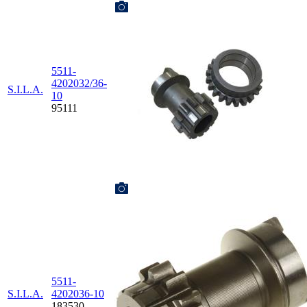
5511-
4202032/36-
S.I.L.A.
10
95111
5511-
S.I.L.A.
4202036-10
183530