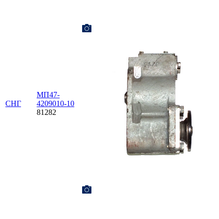
МП47-
СНГ
4209010-10
81282