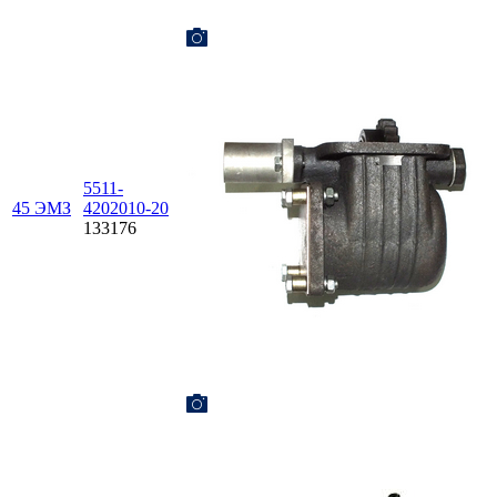
5511-
45 ЭМЗ
4202010-20
133176