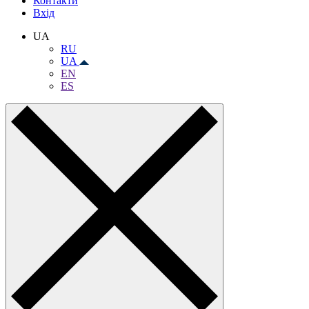
Контакти
Вхiд
UA
RU
UA
EN
ES