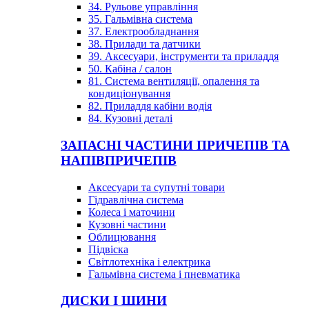
34. Рульове управління
35. Гальмівна система
37. Електрообладнання
38. Прилади та датчики
39. Аксесуари, інструменти та приладдя
50. Кабіна / салон
81. Система вентиляції, опалення та
кондиціонування
82. Приладдя кабіни водія
84. Кузовні деталі
ЗАПАСНІ ЧАСТИНИ ПРИЧЕПІВ ТА
НАПІВПРИЧЕПІВ
Аксесуари та супутні товари
Гідравлічна система
Колеса і маточини
Кузовні частини
Облицювання
Підвіска
Світлотехніка і електрика
Гальмівна система і пневматика
ДИСКИ І ШИНИ