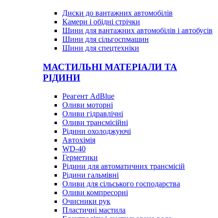
Диски до вантажних автомобілів
Камери і обідні стрічки
Шини для вантажних автомобілів і автобусів
Шини для сільгоспмашин
Шини для спецтехніки
МАСТИЛЬНІ МАТЕРІАЛИ ТА
РІДИНИ
Реагент AdBlue
Оливи моторні
Оливи гідравлічні
Оливи трансмісійні
Рідини охолоджуючі
Автохімія
WD-40
Герметики
Рідини для автоматичних трансмісій
Рідини гальмівні
Оливи для сільського господарства
Оливи компресорні
Очисники рук
Пластичні мастила