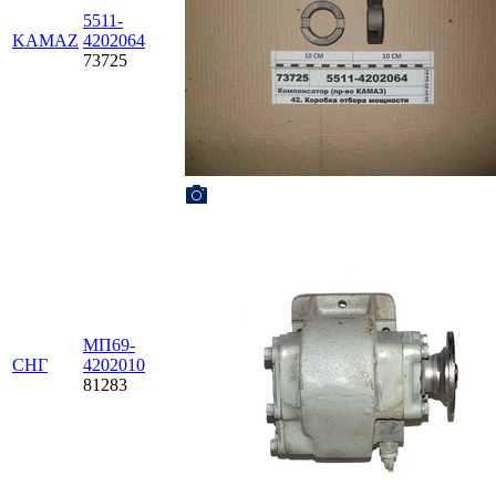
5511-
KAMAZ
4202064
73725
МП69-
СНГ
4202010
81283