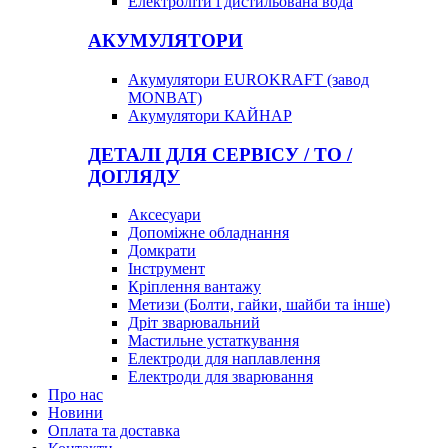
Електроліти і дистильована вода
АКУМУЛЯТОРИ
Акумулятори EUROKRAFT (завод
MONBAT)
Акумулятори КАЙНАР
ДЕТАЛІ ДЛЯ СЕРВІСУ / ТО /
ДОГЛЯДУ
Аксесуари
Допоміжне обладнання
Домкрати
Інструмент
Кріплення вантажу
Метизи (Болти, гайки, шайби та інше)
Дріт зварювальний
Мастильне устаткування
Електроди для наплавлення
Електроди для зварювання
Про нас
Новини
Оплата та доставка