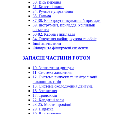
30. Вісь передня
31. Колеса і шини
34. Рульове управління
35. Гальма
37-38. Електроустаткування й прилади
39. Інструмент, приладдя, кріпильні
елементи
50-82. Кабіна і приладдя
84. Оперення кабіни, кузова та обвіс
Інші запчастини
Фільтри та фільтруючі елементи
ЗАПАСНІ ЧАСТИНИ FOTON
10. Запчастини двигуна
11. Система живлення
12. Система випуску та нейтралізації
вихлопних газів
13. Система охолодження двигуна
16. Зчеплення
17. Трансмісія
22. Карданні вали
23-25. Мости провідні
29. Підвіска
30. Вісь передня