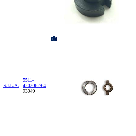
5511-
S.I.L.A.
4202062/64
93049