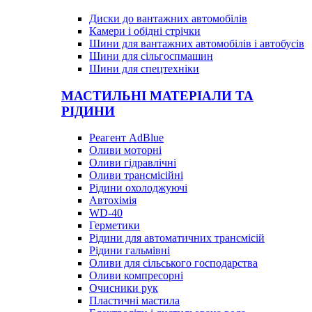
Диски до вантажних автомобілів
Камери і обідні стрічки
Шини для вантажних автомобілів і автобусів
Шини для сільгоспмашин
Шини для спецтехніки
МАСТИЛЬНІ МАТЕРІАЛИ ТА
РІДИНИ
Реагент AdBlue
Оливи моторні
Оливи гідравлічні
Оливи трансмісійні
Рідини охолоджуючі
Автохімія
WD-40
Герметики
Рідини для автоматичних трансмісій
Рідини гальмівні
Оливи для сільського господарства
Оливи компресорні
Очисники рук
Пластичні мастила