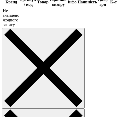
Бренд
Товар
Інфо
Наявність
К-с
/ код
виміру
грн
Не
знайдено
жодного
запису