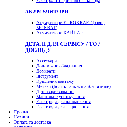
Електроліти і дистильована вода
АКУМУЛЯТОРИ
Акумулятори EUROKRAFT (завод
MONBAT)
Акумулятори КАЙНАР
ДЕТАЛІ ДЛЯ СЕРВІСУ / ТО /
ДОГЛЯДУ
Аксесуари
Допоміжне обладнання
Домкрати
Інструмент
Кріплення вантажу
Метизи (Болти, гайки, шайби та інше)
Дріт зварювальний
Мастильне устаткування
Електроди для наплавлення
Електроди для зварювання
Про нас
Новини
Оплата та доставка