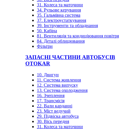
31. Колеса та маточини
34. Рульове керування
35. Гальмівна система
37. Електроустаткування
39. Інструменти та обладнання
50. Кабіна
81. Вентиляція та кондиціювання повітря
84. Деталі облицювання
Фільтри
ЗАПАСНІ ЧАСТИНИ АВТОБУСІВ
OTOKAR
10. Двигун
11. Система живлення
12. Система випуску
13. Система охолодження
16. Зчеплення
17. Трансмісія
22. Вали карданні
23. Міст ведучий
29. Підвіска автобуса
30. Вісь передня
31. Колеса та маточини