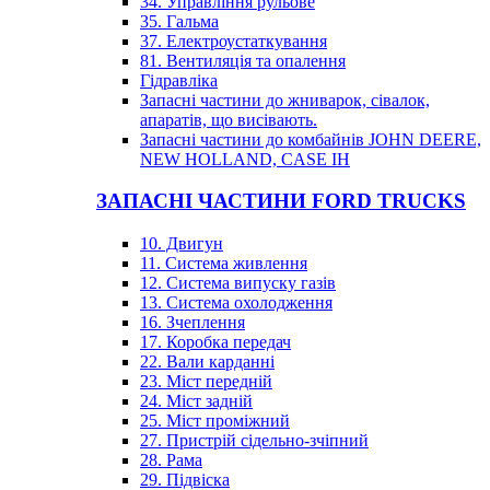
34. Управління рульове
35. Гальма
37. Електроустаткування
81. Вентиляція та опалення
Гідравліка
Запасні частини до жниварок, сівалок,
апаратів, що висівають.
Запасні частини до комбайнів JOHN DEERE,
NEW HOLLAND, CASE IH
ЗАПАСНІ ЧАСТИНИ FORD TRUCKS
10. Двигун
11. Система живлення
12. Система випуску газів
13. Система охолодження
16. Зчеплення
17. Коробка передач
22. Вали карданні
23. Міст передній
24. Міст задній
25. Міст проміжний
27. Пристрій сідельно-зчіпний
28. Рама
29. Підвіска