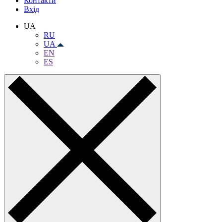
Контакти
Вхiд
UA
RU
UA
EN
ES