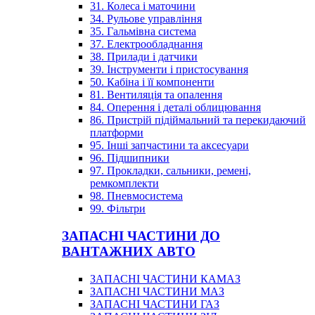
31. Колеса і маточини
34. Рульове управління
35. Гальмівна система
37. Електрообладнання
38. Прилади і датчики
39. Інструменти і пристосування
50. Кабіна і її компоненти
81. Вентиляція та опалення
84. Оперення і деталі облицювання
86. Пристрій підіймальний та перекидаючий
платформи
95. Інші запчастини та аксесуари
96. Підшипники
97. Прокладки, сальники, ремені,
ремкомплекти
98. Пневмосистема
99. Фільтри
ЗАПАСНІ ЧАСТИНИ ДО
ВАНТАЖНИХ АВТО
ЗАПАСНІ ЧАСТИНИ КАМАЗ
ЗАПАСНІ ЧАСТИНИ МАЗ
ЗАПАСНІ ЧАСТИНИ ГАЗ