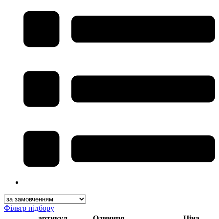
Фільтр підбору
артикул
Одиниця
Ціна,