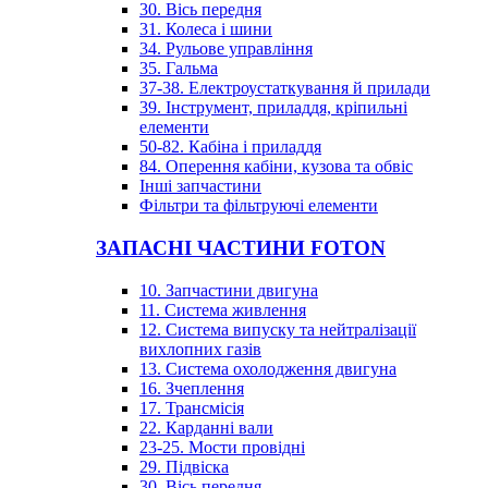
30. Вісь передня
31. Колеса і шини
34. Рульове управління
35. Гальма
37-38. Електроустаткування й прилади
39. Інструмент, приладдя, кріпильні
елементи
50-82. Кабіна і приладдя
84. Оперення кабіни, кузова та обвіс
Інші запчастини
Фільтри та фільтруючі елементи
ЗАПАСНІ ЧАСТИНИ FOTON
10. Запчастини двигуна
11. Система живлення
12. Система випуску та нейтралізації
вихлопних газів
13. Система охолодження двигуна
16. Зчеплення
17. Трансмісія
22. Карданні вали
23-25. Мости провідні
29. Підвіска
30. Вісь передня