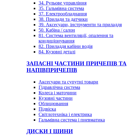
34. Рульове управління
35. Гальмівна система
37. Електрообладнання
38. Прилади та датчики
39. Аксесуари, інструменти та приладдя
50. Кабіна / салон
81. Система вентиляції, опалення та
кондиціонування
82. Приладдя кабіни водія
84. Кузовні деталі
ЗАПАСНІ ЧАСТИНИ ПРИЧЕПІВ ТА
НАПІВПРИЧЕПІВ
Аксесуари та супутні товари
Гідравлічна система
Колеса і маточини
Кузовні частини
Облицювання
Підвіска
Світлотехніка і електрика
Гальмівна система і пневматика
ДИСКИ І ШИНИ