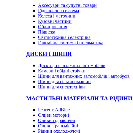
Аксесуари та супутні товари
Гідравлічна система
Колеса і маточини
Кузовні частини
Облицювання
Підвіска
Світлотехніка і електрика
Гальмівна система і пневматика
ДИСКИ І ШИНИ
Диски до вантажних автомобілів
Камери і обідні стрічки
Шини для вантажних автомобілів і автобусів
Шини для сільгоспмашин
Шини для спецтехніки
МАСТИЛЬНІ МАТЕРІАЛИ ТА РІДИНИ
Реагент AdBlue
Оливи моторні
Оливи гідравлічні
Оливи трансмісійні
Рідини охолоджуючі