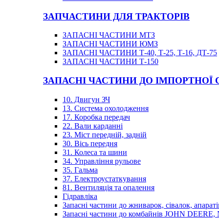
ЗАПЧАСТИНИ ДЛЯ ТРАКТОРІВ
ЗАПАСНІ ЧАСТИНИ МТЗ
ЗАПАСНІ ЧАСТИНИ ЮМЗ
ЗАПАСНІ ЧАСТИНИ Т-40, Т-25, Т-16, ДТ-75
ЗАПАСНІ ЧАСТИНИ Т-150
ЗАПАСНІ ЧАСТИНИ ДО ІМПОРТНОЇ
10. Двигун ЗЧ
13. Система охолодження
17. Коробка передач
22. Вали карданні
23. Міст передній, задній
30. Вісь передня
31. Колеса та шини
34. Управління рульове
35. Гальма
37. Електроустаткування
81. Вентиляція та опалення
Гідравліка
Запасні частини до жниварок, сівалок, апараті
Запасні частини до комбайнів JOHN DEER