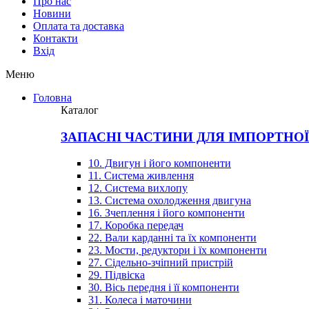
Про нас
Новини
Оплата та доставка
Контакти
Вхiд
Меню
Головна
Каталог
ЗАПАСНІ ЧАСТИНИ ДЛЯ ІМПОРТНО
10. Двигун і його компоненти
11. Система живлення
12. Система вихлопу
13. Система охолодження двигуна
16. Зчеплення і його компоненти
17. Коробка передач
22. Вали карданні та їх компоненти
23. Мости, редуктори і їх компоненти
27. Сідельно-зчіпний пристрій
29. Підвіска
30. Вісь передня і її компоненти
31. Колеса і маточини