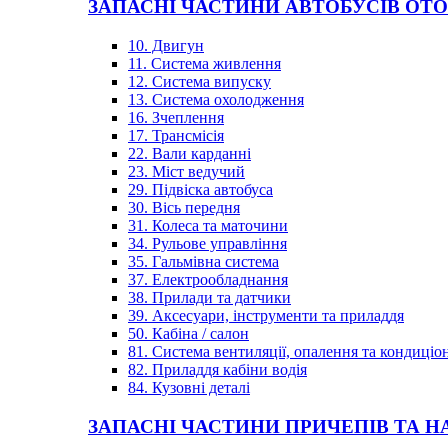
ЗАПАСНІ ЧАСТИНИ АВТОБУСІВ OT
10. Двигун
11. Система живлення
12. Система випуску
13. Система охолодження
16. Зчеплення
17. Трансмісія
22. Вали карданні
23. Міст ведучий
29. Підвіска автобуса
30. Вісь передня
31. Колеса та маточини
34. Рульове управління
35. Гальмівна система
37. Електрообладнання
38. Прилади та датчики
39. Аксесуари, інструменти та приладдя
50. Кабіна / салон
81. Система вентиляції, опалення та кондиці
82. Приладдя кабіни водія
84. Кузовні деталі
ЗАПАСНІ ЧАСТИНИ ПРИЧЕПІВ ТА Н