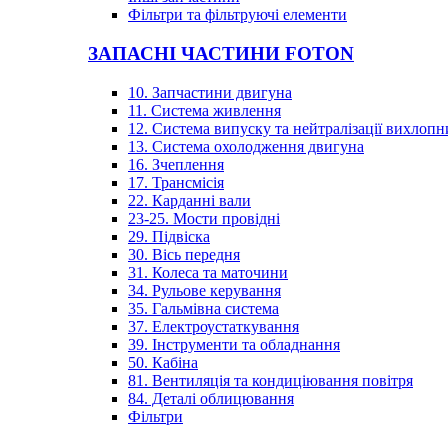
Фільтри та фільтруючі елементи
ЗАПАСНІ ЧАСТИНИ FOTON
10. Запчастини двигуна
11. Система живлення
12. Система випуску та нейтралізації вихлопн
13. Система охолодження двигуна
16. Зчеплення
17. Трансмісія
22. Карданні вали
23-25. Мости провідні
29. Підвіска
30. Вісь передня
31. Колеса та маточини
34. Рульове керування
35. Гальмівна система
37. Електроустаткування
39. Інструменти та обладнання
50. Кабіна
81. Вентиляція та кондиціювання повітря
84. Деталі облицювання
Фільтри