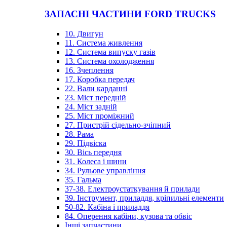
ЗАПАСНІ ЧАСТИНИ FORD TRUCKS
10. Двигун
11. Система живлення
12. Система випуску газів
13. Система охолодження
16. Зчеплення
17. Коробка передач
22. Вали карданні
23. Міст передній
24. Міст задній
25. Міст проміжний
27. Пристрій сідельно-зчіпний
28. Рама
29. Підвіска
30. Вісь передня
31. Колеса і шини
34. Рульове управління
35. Гальма
37-38. Електроустаткування й прилади
39. Інструмент, приладдя, кріпильні елементи
50-82. Кабіна і приладдя
84. Оперення кабіни, кузова та обвіс
Інші запчастини