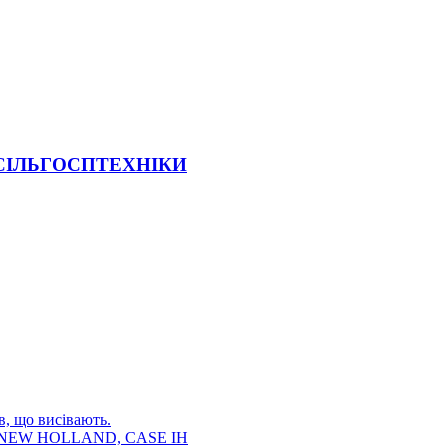
 СІЛЬГОСПТЕХНІКИ
в, що висівають.
E, NEW HOLLAND, CASE IH