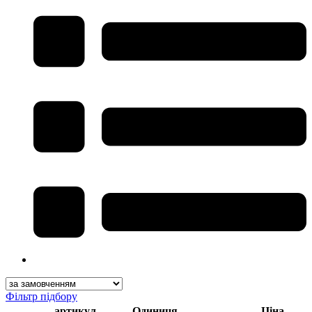
Фільтр підбору
артикул
Одиниця
Ціна,