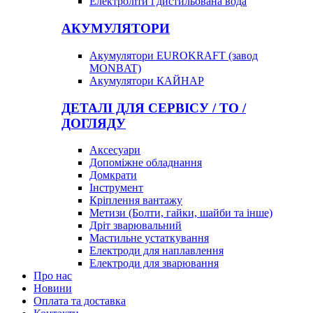
Електроліти і дистильована вода
АКУМУЛЯТОРИ
Акумулятори EUROKRAFT (завод
MONBAT)
Акумулятори КАЙНАР
ДЕТАЛІ ДЛЯ СЕРВІСУ / ТО /
ДОГЛЯДУ
Аксесуари
Допоміжне обладнання
Домкрати
Інструмент
Кріплення вантажу
Метизи (Болти, гайки, шайби та інше)
Дріт зварювальний
Мастильне устаткування
Електроди для наплавлення
Електроди для зварювання
Про нас
Новини
Оплата та доставка