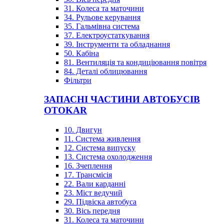
31. Колеса та маточини
34. Рульове керування
35. Гальмівна система
37. Електроустаткування
39. Інструменти та обладнання
50. Кабіна
81. Вентиляція та кондиціювання повітря
84. Деталі облицювання
Фільтри
ЗАПАСНІ ЧАСТИНИ АВТОБУСІВ
OTOKAR
10. Двигун
11. Система живлення
12. Система випуску
13. Система охолодження
16. Зчеплення
17. Трансмісія
22. Вали карданні
23. Міст ведучий
29. Підвіска автобуса
30. Вісь передня
31. Колеса та маточини