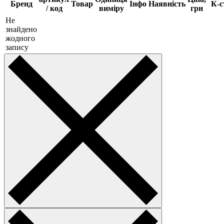
Бренд
Товар
Інфо
Наявність
К-с
/ код
виміру
грн
Не
знайдено
жодного
запису