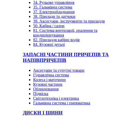
34. Рульове управління
35. Гальмівна система
37. Електрообладнання
38. Прилади та датчики
39. Аксесуари, інструменти та приладдя
50. Кабіна / салон
81. Система вентиляції, опалення та
кондиціонування
82. Приладдя кабіни водія
84. Кузовні деталі
ЗАПАСНІ ЧАСТИНИ ПРИЧЕПІВ ТА
НАПІВПРИЧЕПІВ
Аксесуари та супутні товари
Гідравлічна система
Колеса і маточини
Кузовні частини
Облицювання
Підвіска
Світлотехніка і електрика
Гальмівна система і пневматика
ДИСКИ І ШИНИ