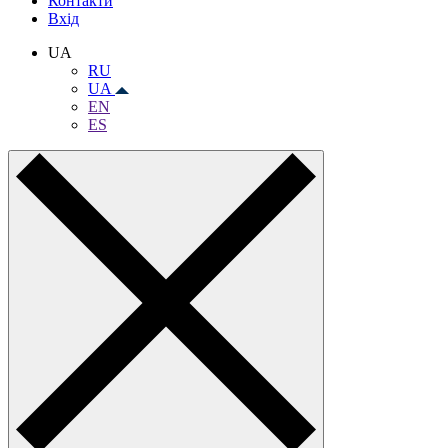
Контакти
Вхiд
UA
RU
UA
EN
ES