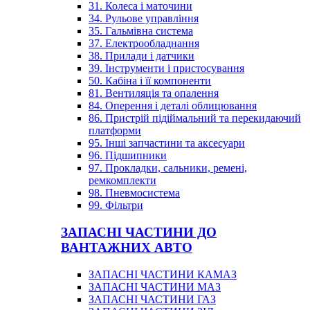
31. Колеса і маточини
34. Рульове управління
35. Гальмівна система
37. Електрообладнання
38. Прилади і датчики
39. Інструменти і пристосування
50. Кабіна і її компоненти
81. Вентиляція та опалення
84. Оперення і деталі облицювання
86. Пристрій підіймальний та перекидаючий
платформи
95. Інші запчастини та аксесуари
96. Підшипники
97. Прокладки, сальники, ремені,
ремкомплекти
98. Пневмосистема
99. Фільтри
ЗАПАСНІ ЧАСТИНИ ДО
ВАНТАЖНИХ АВТО
ЗАПАСНІ ЧАСТИНИ КАМАЗ
ЗАПАСНІ ЧАСТИНИ МАЗ
ЗАПАСНІ ЧАСТИНИ ГАЗ