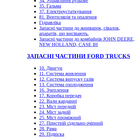
34. Управління рульове
35. Гальма
37. Електроустаткування
81. Вентиляція та опалення
Гідравліка
Запасні частини до жниварок, сівалок,
апаратів, що висівають.
Запасні частини до комбайнів JOHN DEERE,
NEW HOLLAND, CASE IH
ЗАПАСНІ ЧАСТИНИ FORD TRUCKS
10. Двигун
11. Система живлення
12. Система випуску газів
13. Система охолодження
16. Зчеплення
17. Коробка передач
22. Вали карданні
23. Міст передній
24. Міст задній
25. Міст проміжний
27. Пристрій сідельно-зчіпний
28. Рама
29. Підвіска