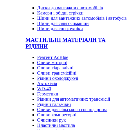
Диски до вантажних автомобілів
Камери і обідні стрічки
Шини для вантажних автомобілів і автобусів
Шини для сільгоспмашин
Шини для спецтехніки
МАСТИЛЬНІ МАТЕРІАЛИ ТА
РІДИНИ
Реагент AdBlue
Оливи моторні
Оливи гідравлічні
Оливи трансмісійні
Рідини охолоджуючі
Автохімія
WD-40
Герметики
Рідини для автоматичних трансмісій
Рідини гальмівні
Оливи для сільського господарства
Оливи компресорні
Очисники рук
Пластичні мастила