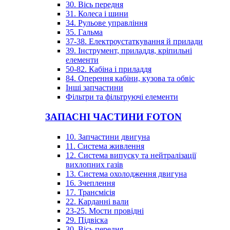
30. Вісь передня
31. Колеса і шини
34. Рульове управління
35. Гальма
37-38. Електроустаткування й прилади
39. Інструмент, приладдя, кріпильні
елементи
50-82. Кабіна і приладдя
84. Оперення кабіни, кузова та обвіс
Інші запчастини
Фільтри та фільтруючі елементи
ЗАПАСНІ ЧАСТИНИ FOTON
10. Запчастини двигуна
11. Система живлення
12. Система випуску та нейтралізації
вихлопних газів
13. Система охолодження двигуна
16. Зчеплення
17. Трансмісія
22. Карданні вали
23-25. Мости провідні
29. Підвіска
30. Вісь передня