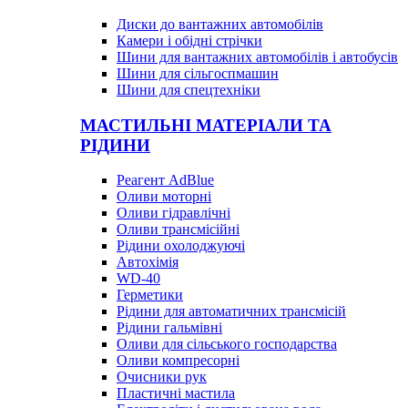
Диски до вантажних автомобілів
Камери і обідні стрічки
Шини для вантажних автомобілів і автобусів
Шини для сільгоспмашин
Шини для спецтехніки
МАСТИЛЬНІ МАТЕРІАЛИ ТА
РІДИНИ
Реагент AdBlue
Оливи моторні
Оливи гідравлічні
Оливи трансмісійні
Рідини охолоджуючі
Автохімія
WD-40
Герметики
Рідини для автоматичних трансмісій
Рідини гальмівні
Оливи для сільського господарства
Оливи компресорні
Очисники рук
Пластичні мастила