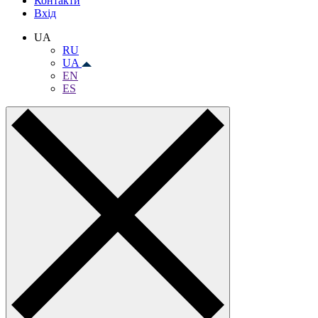
Контакти
Вхiд
UA
RU
UA
EN
ES