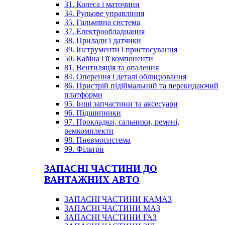
31. Колеса і маточини
34. Рульове управління
35. Гальмівна система
37. Електрообладнання
38. Прилади і датчики
39. Інструменти і пристосування
50. Кабіна і її компоненти
81. Вентиляція та опалення
84. Оперення і деталі облицювання
86. Пристрій підіймальний та перекидаючий
платформи
95. Інші запчастини та аксесуари
96. Підшипники
97. Прокладки, сальники, ремені,
ремкомплекти
98. Пневмосистема
99. Фільтри
ЗАПАСНІ ЧАСТИНИ ДО
ВАНТАЖНИХ АВТО
ЗАПАСНІ ЧАСТИНИ КАМАЗ
ЗАПАСНІ ЧАСТИНИ МАЗ
ЗАПАСНІ ЧАСТИНИ ГАЗ