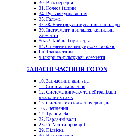
30. Вісь передня
31. Колеса і шини
34. Рульове управління
35. Гальма
37-38. Електроустаткування й прилади
39. Інструмент, приладдя, кріпильні
елементи
50-82. Кабіна і приладдя
84. Оперення кабіни, кузова та обвіс
Інші запчастини
Фільтри та фільтруючі елементи
ЗАПАСНІ ЧАСТИНИ FOTON
10. Запчастини двигуна
11. Система живлення
12. Система випуску та нейтралізації
вихлопних газів
13. Система охолодження двигуна
16. Зчеплення
17. Трансмісія
22. Карданні вали
23-25. Мости провідні
29. Підвіска
30. Вісь передня