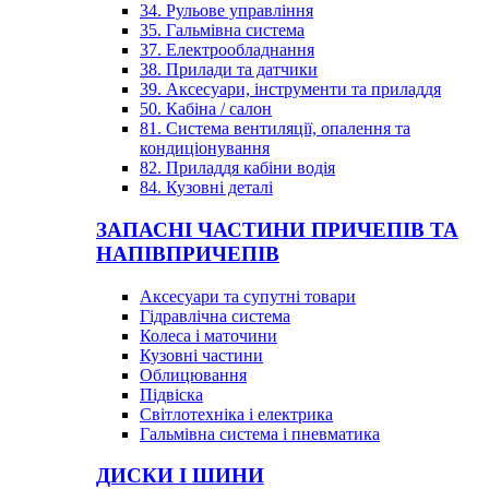
34. Рульове управління
35. Гальмівна система
37. Електрообладнання
38. Прилади та датчики
39. Аксесуари, інструменти та приладдя
50. Кабіна / салон
81. Система вентиляції, опалення та
кондиціонування
82. Приладдя кабіни водія
84. Кузовні деталі
ЗАПАСНІ ЧАСТИНИ ПРИЧЕПІВ ТА
НАПІВПРИЧЕПІВ
Аксесуари та супутні товари
Гідравлічна система
Колеса і маточини
Кузовні частини
Облицювання
Підвіска
Світлотехніка і електрика
Гальмівна система і пневматика
ДИСКИ І ШИНИ