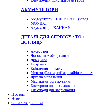
Електроліти і дистильована вода
АКУМУЛЯТОРИ
Акумулятори EUROKRAFT (завод
MONBAT)
Акумулятори КАЙНАР
ДЕТАЛІ ДЛЯ СЕРВІСУ / ТО /
ДОГЛЯДУ
Аксесуари
Допоміжне обладнання
Домкрати
Інструмент
Кріплення вантажу
Метизи (Болти, гайки, шайби та інше)
Дріт зварювальний
Мастильне устаткування
Електроди для наплавлення
Електроди для зварювання
Про нас
Новини
Оплата та доставка