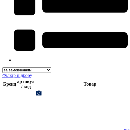
Фільтр підбору
артикул
Бренд
Товар
/ код
ша