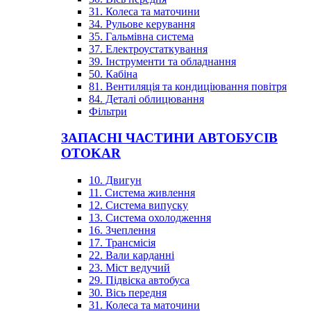
31. Колеса та маточини
34. Рульове керування
35. Гальмівна система
37. Електроустаткування
39. Інструменти та обладнання
50. Кабіна
81. Вентиляція та кондиціювання повітря
84. Деталі облицювання
Фільтри
ЗАПАСНІ ЧАСТИНИ АВТОБУСІВ
OTOKAR
10. Двигун
11. Система живлення
12. Система випуску
13. Система охолодження
16. Зчеплення
17. Трансмісія
22. Вали карданні
23. Міст ведучий
29. Підвіска автобуса
30. Вісь передня
31. Колеса та маточини