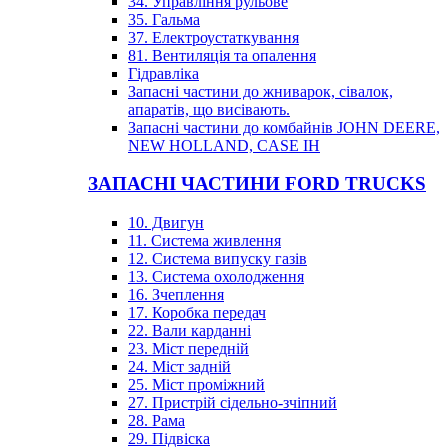
34. Управління рульове
35. Гальма
37. Електроустаткування
81. Вентиляція та опалення
Гідравліка
Запасні частини до жниварок, сівалок,
апаратів, що висівають.
Запасні частини до комбайнів JOHN DEERE,
NEW HOLLAND, CASE IH
ЗАПАСНІ ЧАСТИНИ FORD TRUCKS
10. Двигун
11. Система живлення
12. Система випуску газів
13. Система охолодження
16. Зчеплення
17. Коробка передач
22. Вали карданні
23. Міст передній
24. Міст задній
25. Міст проміжний
27. Пристрій сідельно-зчіпний
28. Рама
29. Підвіска