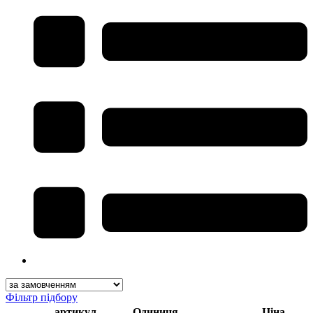
Фільтр підбору
артикул
Одиниця
Ціна,