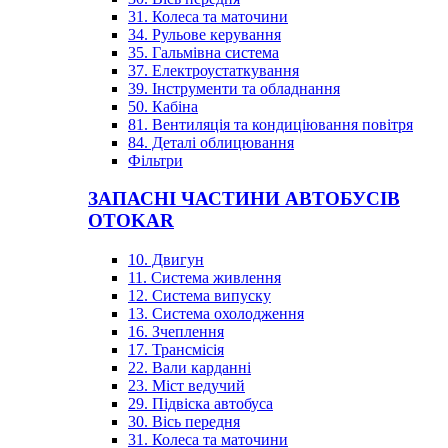
31. Колеса та маточини
34. Рульове керування
35. Гальмівна система
37. Електроустаткування
39. Інструменти та обладнання
50. Кабіна
81. Вентиляція та кондиціювання повітря
84. Деталі облицювання
Фільтри
ЗАПАСНІ ЧАСТИНИ АВТОБУСІВ
OTOKAR
10. Двигун
11. Система живлення
12. Система випуску
13. Система охолодження
16. Зчеплення
17. Трансмісія
22. Вали карданні
23. Міст ведучий
29. Підвіска автобуса
30. Вісь передня
31. Колеса та маточини