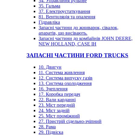
34. Управління рульове
35. Гальма
37. Електроустаткування
81. Вентиляція та опалення
Гідравліка
Запасні частини до жниварок, сівалок,
апаратів, що висівають.
Запасні частини до комбайнів JOHN DEERE,
NEW HOLLAND, CASE IH
ЗАПАСНІ ЧАСТИНИ FORD TRUCKS
10. Двигун
11. Система живлення
12. Система випуску газів
13. Система охолодження
16. Зчеплення
17. Коробка передач
22. Вали карданні
23. Міст передній
24. Міст задній
25. Міст проміжний
27. Пристрій сідельно-зчіпний
28. Рама
29. Підвіска