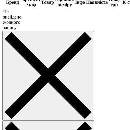
Бренд
Товар
Інфо
Наявність
К-с
/ код
виміру
грн
Не
знайдено
жодного
запису