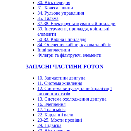
30. Вісь передня
31. Колеса і шини
34. Рульове управління
35. Гальма
37-38. Електроустаткування й прилади
39. Інструмент, приладдя, кріпильні
елементи
50-82. Кабіна і приладдя
84. Оперення кабіни, кузова та обвіс
Інші запчастини
Фільтри та фільтруючі елементи
ЗАПАСНІ ЧАСТИНИ FOTON
10. Запчастини двигуна
11. Система живлення
12. Система випуску та нейтралізації
вихлопних газів
13. Система охолодження двигуна
16. Зчеплення
17. Трансмісія
22. Карданні вали
23-25. Мости провідні
29. Підвіска
30. Вісь передня