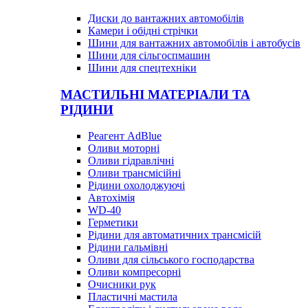
Диски до вантажних автомобілів
Камери і обідні стрічки
Шини для вантажних автомобілів і автобусів
Шини для сільгоспмашин
Шини для спецтехніки
МАСТИЛЬНІ МАТЕРІАЛИ ТА
РІДИНИ
Реагент AdBlue
Оливи моторні
Оливи гідравлічні
Оливи трансмісійні
Рідини охолоджуючі
Автохімія
WD-40
Герметики
Рідини для автоматичних трансмісій
Рідини гальмівні
Оливи для сільського господарства
Оливи компресорні
Очисники рук
Пластичні мастила