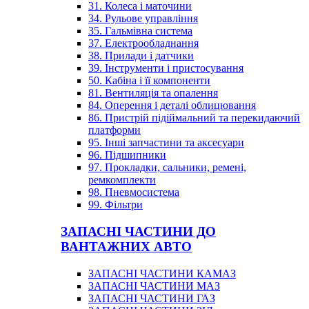
31. Колеса і маточини
34. Рульове управління
35. Гальмівна система
37. Електрообладнання
38. Прилади і датчики
39. Інструменти і пристосування
50. Кабіна і її компоненти
81. Вентиляція та опалення
84. Оперення і деталі облицювання
86. Пристрій підіймальний та перекидаючий
платформи
95. Інші запчастини та аксесуари
96. Підшипники
97. Прокладки, сальники, ремені,
ремкомплекти
98. Пневмосистема
99. Фільтри
ЗАПАСНІ ЧАСТИНИ ДО
ВАНТАЖНИХ АВТО
ЗАПАСНІ ЧАСТИНИ КАМАЗ
ЗАПАСНІ ЧАСТИНИ МАЗ
ЗАПАСНІ ЧАСТИНИ ГАЗ