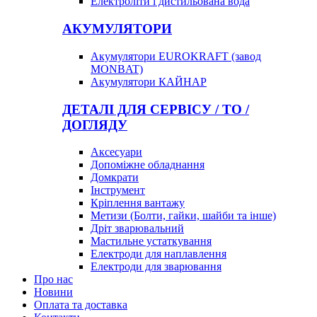
Електроліти і дистильована вода
АКУМУЛЯТОРИ
Акумулятори EUROKRAFT (завод
MONBAT)
Акумулятори КАЙНАР
ДЕТАЛІ ДЛЯ СЕРВІСУ / ТО /
ДОГЛЯДУ
Аксесуари
Допоміжне обладнання
Домкрати
Інструмент
Кріплення вантажу
Метизи (Болти, гайки, шайби та інше)
Дріт зварювальний
Мастильне устаткування
Електроди для наплавлення
Електроди для зварювання
Про нас
Новини
Оплата та доставка