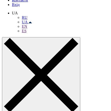
Контакти
Вхiд
UA
RU
UA
EN
ES