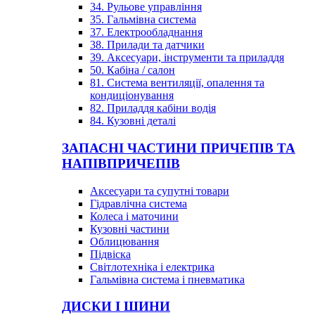
34. Рульове управління
35. Гальмівна система
37. Електрообладнання
38. Прилади та датчики
39. Аксесуари, інструменти та приладдя
50. Кабіна / салон
81. Система вентиляції, опалення та
кондиціонування
82. Приладдя кабіни водія
84. Кузовні деталі
ЗАПАСНІ ЧАСТИНИ ПРИЧЕПІВ ТА
НАПІВПРИЧЕПІВ
Аксесуари та супутні товари
Гідравлічна система
Колеса і маточини
Кузовні частини
Облицювання
Підвіска
Світлотехніка і електрика
Гальмівна система і пневматика
ДИСКИ І ШИНИ