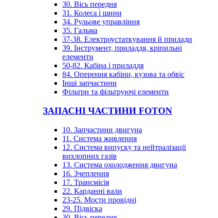
30. Вісь передня
31. Колеса і шини
34. Рульове управління
35. Гальма
37-38. Електроустаткування й прилади
39. Інструмент, приладдя, кріпильні
елементи
50-82. Кабіна і приладдя
84. Оперення кабіни, кузова та обвіс
Інші запчастини
Фільтри та фільтруючі елементи
ЗАПАСНІ ЧАСТИНИ FOTON
10. Запчастини двигуна
11. Система живлення
12. Система випуску та нейтралізації
вихлопних газів
13. Система охолодження двигуна
16. Зчеплення
17. Трансмісія
22. Карданні вали
23-25. Мости провідні
29. Підвіска
30. Вісь передня