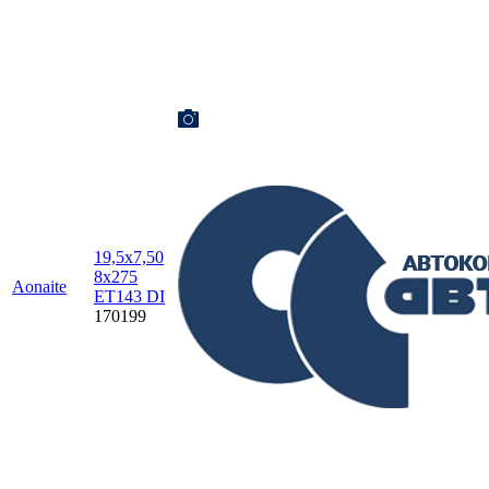
19,5x7,50
8x275
Aonaite
ET143 DI
170199