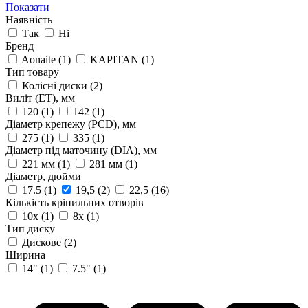
Показати
Наявність
Так
Ні
Бренд
Aonaite
(1)
KAPITAN
(1)
Тип товару
Колісні диски
(2)
Виліт (ET), мм
120
(1)
142
(1)
Діаметр крепежу (PCD), мм
275
(1)
335
(1)
Діаметр під маточину (DIA), мм
221 мм
(1)
281 мм
(1)
Діаметр, дюйми
17.5
(1)
19,5
(2)
22,5
(16)
Кількість кріпильних отворів
10х
(1)
8х
(1)
Тип диску
Дискове
(2)
Ширина
14"
(1)
7.5"
(1)