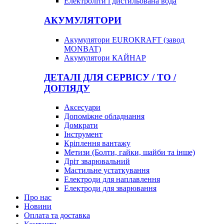
Електроліти і дистильована вода
АКУМУЛЯТОРИ
Акумулятори EUROKRAFT (завод
MONBAT)
Акумулятори КАЙНАР
ДЕТАЛІ ДЛЯ СЕРВІСУ / ТО /
ДОГЛЯДУ
Аксесуари
Допоміжне обладнання
Домкрати
Інструмент
Кріплення вантажу
Метизи (Болти, гайки, шайби та інше)
Дріт зварювальний
Мастильне устаткування
Електроди для наплавлення
Електроди для зварювання
Про нас
Новини
Оплата та доставка