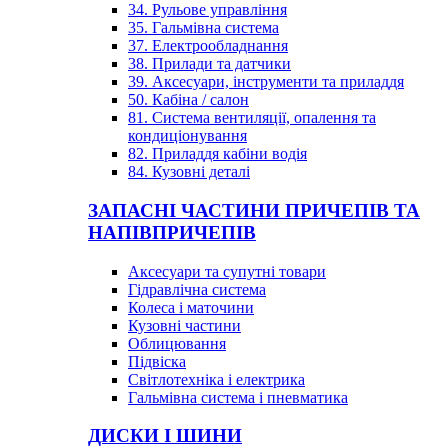
34. Рульове управління
35. Гальмівна система
37. Електрообладнання
38. Прилади та датчики
39. Аксесуари, інструменти та приладдя
50. Кабіна / салон
81. Система вентиляції, опалення та
кондиціонування
82. Приладдя кабіни водія
84. Кузовні деталі
ЗАПАСНІ ЧАСТИНИ ПРИЧЕПІВ ТА
НАПІВПРИЧЕПІВ
Аксесуари та супутні товари
Гідравлічна система
Колеса і маточини
Кузовні частини
Облицювання
Підвіска
Світлотехніка і електрика
Гальмівна система і пневматика
ДИСКИ І ШИНИ