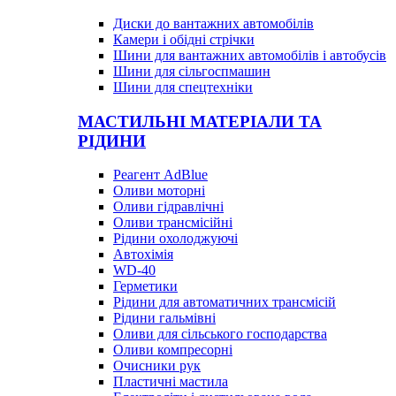
Диски до вантажних автомобілів
Камери і обідні стрічки
Шини для вантажних автомобілів і автобусів
Шини для сільгоспмашин
Шини для спецтехніки
МАСТИЛЬНІ МАТЕРІАЛИ ТА
РІДИНИ
Реагент AdBlue
Оливи моторні
Оливи гідравлічні
Оливи трансмісійні
Рідини охолоджуючі
Автохімія
WD-40
Герметики
Рідини для автоматичних трансмісій
Рідини гальмівні
Оливи для сільського господарства
Оливи компресорні
Очисники рук
Пластичні мастила