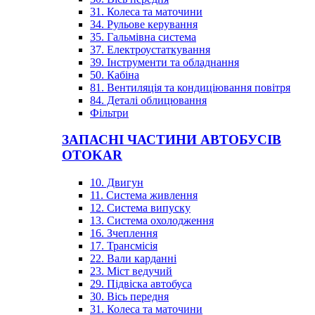
31. Колеса та маточини
34. Рульове керування
35. Гальмівна система
37. Електроустаткування
39. Інструменти та обладнання
50. Кабіна
81. Вентиляція та кондиціювання повітря
84. Деталі облицювання
Фільтри
ЗАПАСНІ ЧАСТИНИ АВТОБУСІВ
OTOKAR
10. Двигун
11. Система живлення
12. Система випуску
13. Система охолодження
16. Зчеплення
17. Трансмісія
22. Вали карданні
23. Міст ведучий
29. Підвіска автобуса
30. Вісь передня
31. Колеса та маточини