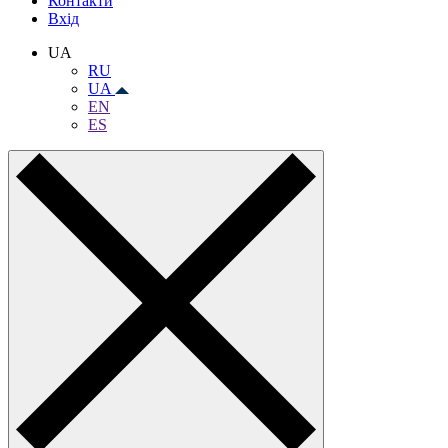
Контакти
Вхiд
UA
RU
UA
EN
ES