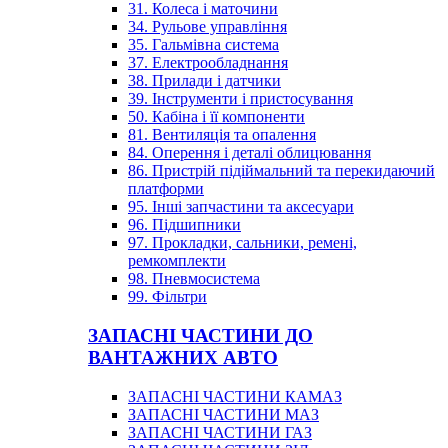
31. Колеса і маточини
34. Рульове управління
35. Гальмівна система
37. Електрообладнання
38. Прилади і датчики
39. Інструменти і пристосування
50. Кабіна і її компоненти
81. Вентиляція та опалення
84. Оперення і деталі облицювання
86. Пристрій підіймальний та перекидаючий
платформи
95. Інші запчастини та аксесуари
96. Підшипники
97. Прокладки, сальники, ремені,
ремкомплекти
98. Пневмосистема
99. Фільтри
ЗАПАСНІ ЧАСТИНИ ДО
ВАНТАЖНИХ АВТО
ЗАПАСНІ ЧАСТИНИ КАМАЗ
ЗАПАСНІ ЧАСТИНИ МАЗ
ЗАПАСНІ ЧАСТИНИ ГАЗ