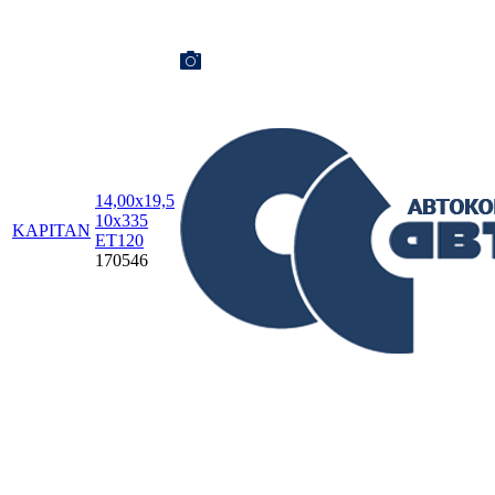
14,00x19,5
10x335
KAPITAN
ET120
170546