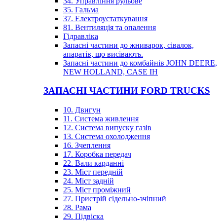
34. Управління рульове
35. Гальма
37. Електроустаткування
81. Вентиляція та опалення
Гідравліка
Запасні частини до жниварок, сівалок,
апаратів, що висівають.
Запасні частини до комбайнів JOHN DEERE,
NEW HOLLAND, CASE IH
ЗАПАСНІ ЧАСТИНИ FORD TRUCKS
10. Двигун
11. Система живлення
12. Система випуску газів
13. Система охолодження
16. Зчеплення
17. Коробка передач
22. Вали карданні
23. Міст передній
24. Міст задній
25. Міст проміжний
27. Пристрій сідельно-зчіпний
28. Рама
29. Підвіска