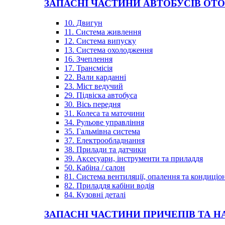
ЗАПАСНІ ЧАСТИНИ АВТОБУСІВ OT
10. Двигун
11. Система живлення
12. Система випуску
13. Система охолодження
16. Зчеплення
17. Трансмісія
22. Вали карданні
23. Міст ведучий
29. Підвіска автобуса
30. Вісь передня
31. Колеса та маточини
34. Рульове управління
35. Гальмівна система
37. Електрообладнання
38. Прилади та датчики
39. Аксесуари, інструменти та приладдя
50. Кабіна / салон
81. Система вентиляції, опалення та кондиці
82. Приладдя кабіни водія
84. Кузовні деталі
ЗАПАСНІ ЧАСТИНИ ПРИЧЕПІВ ТА Н