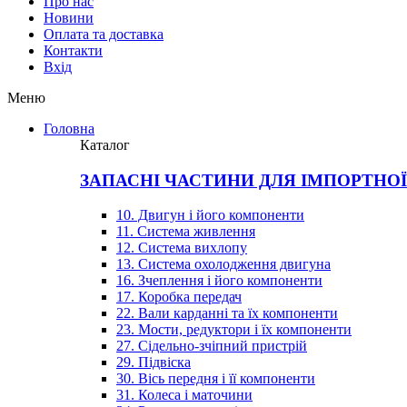
Про нас
Новини
Оплата та доставка
Контакти
Вхiд
Меню
Головна
Каталог
ЗАПАСНІ ЧАСТИНИ ДЛЯ ІМПОРТНО
10. Двигун і його компоненти
11. Система живлення
12. Система вихлопу
13. Система охолодження двигуна
16. Зчеплення і його компоненти
17. Коробка передач
22. Вали карданні та їх компоненти
23. Мости, редуктори і їх компоненти
27. Сідельно-зчіпний пристрій
29. Підвіска
30. Вісь передня і її компоненти
31. Колеса і маточини