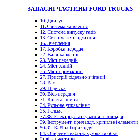
ЗАПАСНІ ЧАСТИНИ FORD TRUCKS
10. Двигун
11. Система живлення
12. Система випуску газів
13. Система охолодження
16. Зчеплення
17. Коробка передач
22. Вали карданні
23. Міст передній
24. Міст задній
25. Міст проміжний
27. Пристрій сідельно-зчіпний
28. Рама
29. Підвіска
30. Вісь передня
31. Колеса і шини
34. Рульове управління
35. Гальма
37-38. Електроустаткування й прилади
39. Інструмент, приладдя, кріпильні елементи
50-82. Кабіна і приладдя
84. Оперення кабіни, кузова та обвіс
Інші запчастини