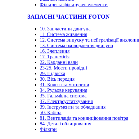
Фільтри та фільтруючі елементи
ЗАПАСНІ ЧАСТИНИ FOTON
10. Запчастини двигуна
11. Система живлення
12. Система випуску та нейтралізації вихлопн
13. Система охолодження двигуна
16. Зчеплення
17. Трансмісія
22. Карданні вали
23-25. Мости провідні
29. Підвіска
30. Вісь передня
31. Колеса та маточини
34. Рульове керування
35. Гальмівна система
37. Електроустаткування
39. Інструменти та обладнання
50. Кабіна
81. Вентиляція та кондиціювання повітря
84. Деталі облицювання
Фільтри