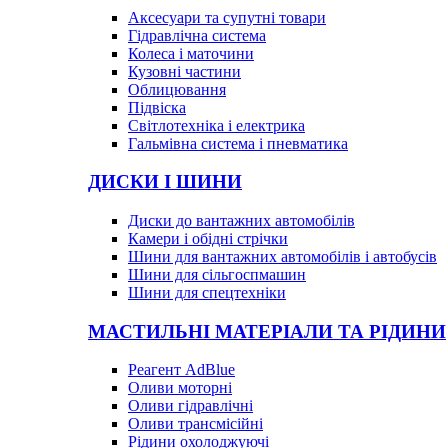
Аксесуари та супутні товари
Гідравлічна система
Колеса і маточини
Кузовні частини
Облицювання
Підвіска
Світлотехніка і електрика
Гальмівна система і пневматика
ДИСКИ І ШИНИ
Диски до вантажних автомобілів
Камери і обідні стрічки
Шини для вантажних автомобілів і автобусів
Шини для сільгоспмашин
Шини для спецтехніки
МАСТИЛЬНІ МАТЕРІАЛИ ТА РІДИНИ
Реагент AdBlue
Оливи моторні
Оливи гідравлічні
Оливи трансмісійні
Рідини охолоджуючі