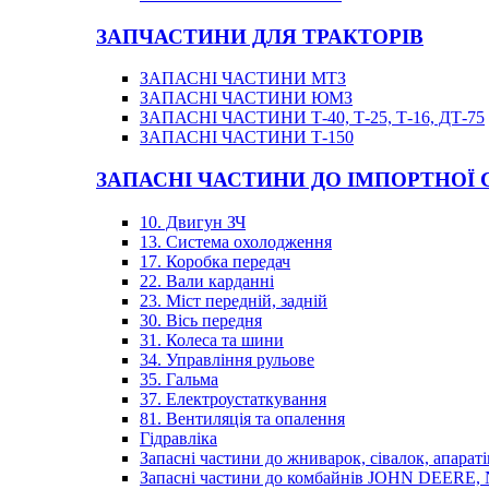
ЗАПЧАСТИНИ ДЛЯ ТРАКТОРІВ
ЗАПАСНІ ЧАСТИНИ МТЗ
ЗАПАСНІ ЧАСТИНИ ЮМЗ
ЗАПАСНІ ЧАСТИНИ Т-40, Т-25, Т-16, ДТ-75
ЗАПАСНІ ЧАСТИНИ Т-150
ЗАПАСНІ ЧАСТИНИ ДО ІМПОРТНОЇ
10. Двигун ЗЧ
13. Система охолодження
17. Коробка передач
22. Вали карданні
23. Міст передній, задній
30. Вісь передня
31. Колеса та шини
34. Управління рульове
35. Гальма
37. Електроустаткування
81. Вентиляція та опалення
Гідравліка
Запасні частини до жниварок, сівалок, апараті
Запасні частини до комбайнів JOHN DEER