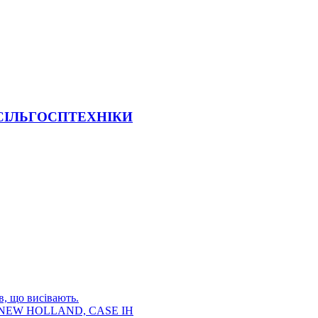
 СІЛЬГОСПТЕХНІКИ
в, що висівають.
E, NEW HOLLAND, CASE IH