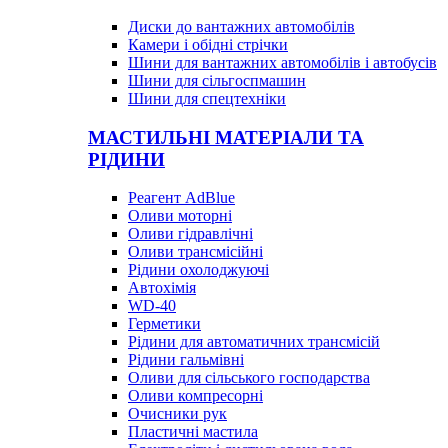
Диски до вантажних автомобілів
Камери і обідні стрічки
Шини для вантажних автомобілів і автобусів
Шини для сільгоспмашин
Шини для спецтехніки
МАСТИЛЬНІ МАТЕРІАЛИ ТА
РІДИНИ
Реагент AdBlue
Оливи моторні
Оливи гідравлічні
Оливи трансмісійні
Рідини охолоджуючі
Автохімія
WD-40
Герметики
Рідини для автоматичних трансмісій
Рідини гальмівні
Оливи для сільського господарства
Оливи компресорні
Очисники рук
Пластичні мастила