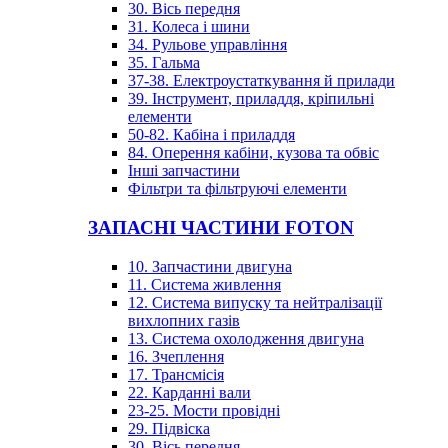
30. Вісь передня
31. Колеса і шини
34. Рульове управління
35. Гальма
37-38. Електроустаткування й прилади
39. Інструмент, приладдя, кріпильні
елементи
50-82. Кабіна і приладдя
84. Оперення кабіни, кузова та обвіс
Інші запчастини
Фільтри та фільтруючі елементи
ЗАПАСНІ ЧАСТИНИ FOTON
10. Запчастини двигуна
11. Система живлення
12. Система випуску та нейтралізації
вихлопних газів
13. Система охолодження двигуна
16. Зчеплення
17. Трансмісія
22. Карданні вали
23-25. Мости провідні
29. Підвіска
30. Вісь передня