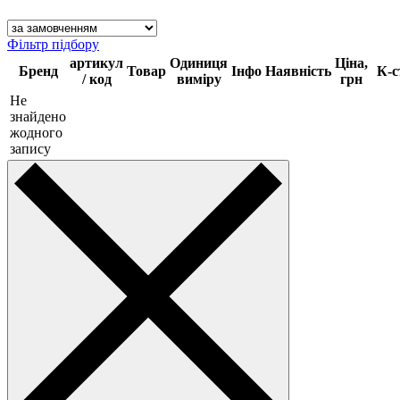
Фільтр підбору
артикул
Одиниця
Ціна,
Бренд
Товар
Інфо
Наявність
К-с
/ код
виміру
грн
Не
знайдено
жодного
запису