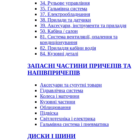
34. Рульове управління
35. Гальмівна система
37. Електрообладнання
38. Прилади та датчики
39. Аксесуари, інструменти та приладдя
50. Кабіна / салон
81. Система вентиляції, опалення та
кондиціонування
82. Приладдя кабіни водія
84. Кузовні деталі
ЗАПАСНІ ЧАСТИНИ ПРИЧЕПІВ ТА
НАПІВПРИЧЕПІВ
Аксесуари та супутні товари
Гідравлічна система
Колеса і маточини
Кузовні частини
Облицювання
Підвіска
Світлотехніка і електрика
Гальмівна система і пневматика
ДИСКИ І ШИНИ