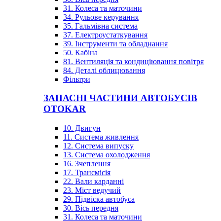
31. Колеса та маточини
34. Рульове керування
35. Гальмівна система
37. Електроустаткування
39. Інструменти та обладнання
50. Кабіна
81. Вентиляція та кондиціювання повітря
84. Деталі облицювання
Фільтри
ЗАПАСНІ ЧАСТИНИ АВТОБУСІВ
OTOKAR
10. Двигун
11. Система живлення
12. Система випуску
13. Система охолодження
16. Зчеплення
17. Трансмісія
22. Вали карданні
23. Міст ведучий
29. Підвіска автобуса
30. Вісь передня
31. Колеса та маточини