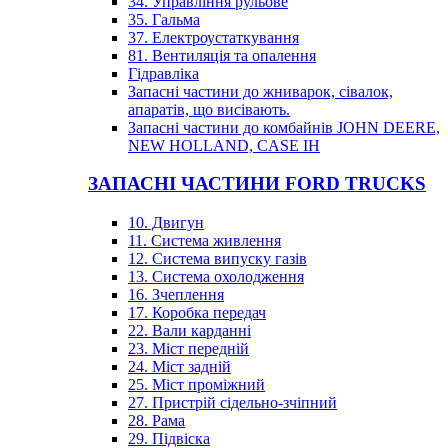
34. Управління рульове
35. Гальма
37. Електроустаткування
81. Вентиляція та опалення
Гідравліка
Запасні частини до жниварок, сівалок,
апаратів, що висівають.
Запасні частини до комбайнів JOHN DEERE,
NEW HOLLAND, CASE IH
ЗАПАСНІ ЧАСТИНИ FORD TRUCKS
10. Двигун
11. Система живлення
12. Система випуску газів
13. Система охолодження
16. Зчеплення
17. Коробка передач
22. Вали карданні
23. Міст передній
24. Міст задній
25. Міст проміжний
27. Пристрій сідельно-зчіпний
28. Рама
29. Підвіска