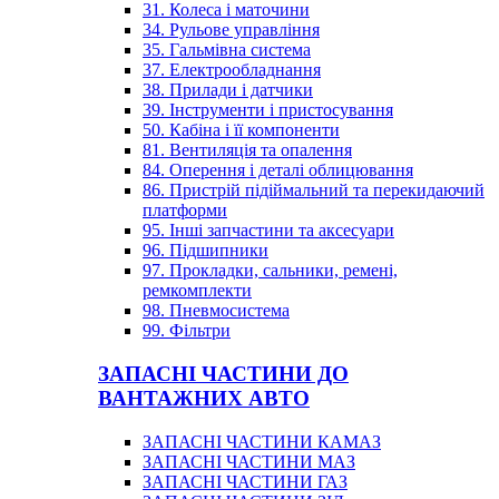
31. Колеса і маточини
34. Рульове управління
35. Гальмівна система
37. Електрообладнання
38. Прилади і датчики
39. Інструменти і пристосування
50. Кабіна і її компоненти
81. Вентиляція та опалення
84. Оперення і деталі облицювання
86. Пристрій підіймальний та перекидаючий
платформи
95. Інші запчастини та аксесуари
96. Підшипники
97. Прокладки, сальники, ремені,
ремкомплекти
98. Пневмосистема
99. Фільтри
ЗАПАСНІ ЧАСТИНИ ДО
ВАНТАЖНИХ АВТО
ЗАПАСНІ ЧАСТИНИ КАМАЗ
ЗАПАСНІ ЧАСТИНИ МАЗ
ЗАПАСНІ ЧАСТИНИ ГАЗ