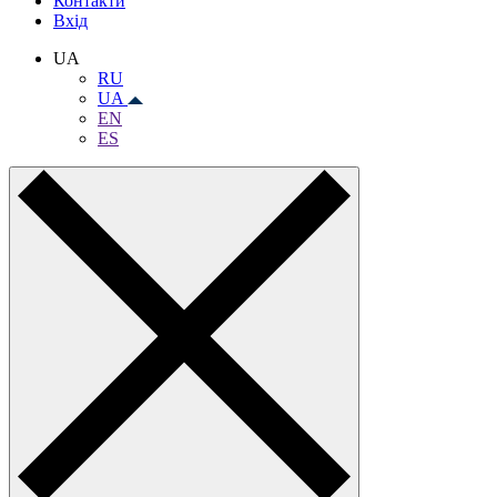
Контакти
Вхiд
UA
RU
UA
EN
ES