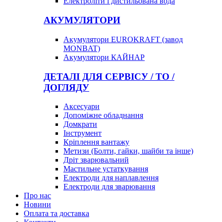
Електроліти і дистильована вода
АКУМУЛЯТОРИ
Акумулятори EUROKRAFT (завод
MONBAT)
Акумулятори КАЙНАР
ДЕТАЛІ ДЛЯ СЕРВІСУ / ТО /
ДОГЛЯДУ
Аксесуари
Допоміжне обладнання
Домкрати
Інструмент
Кріплення вантажу
Метизи (Болти, гайки, шайби та інше)
Дріт зварювальний
Мастильне устаткування
Електроди для наплавлення
Електроди для зварювання
Про нас
Новини
Оплата та доставка