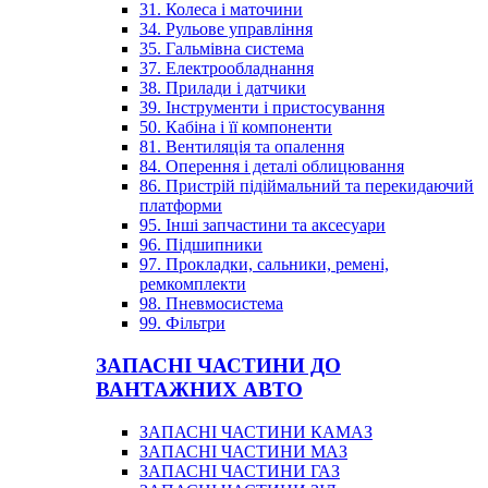
31. Колеса і маточини
34. Рульове управління
35. Гальмівна система
37. Електрообладнання
38. Прилади і датчики
39. Інструменти і пристосування
50. Кабіна і її компоненти
81. Вентиляція та опалення
84. Оперення і деталі облицювання
86. Пристрій підіймальний та перекидаючий
платформи
95. Інші запчастини та аксесуари
96. Підшипники
97. Прокладки, сальники, ремені,
ремкомплекти
98. Пневмосистема
99. Фільтри
ЗАПАСНІ ЧАСТИНИ ДО
ВАНТАЖНИХ АВТО
ЗАПАСНІ ЧАСТИНИ КАМАЗ
ЗАПАСНІ ЧАСТИНИ МАЗ
ЗАПАСНІ ЧАСТИНИ ГАЗ