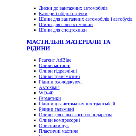
Диски до вантажних автомобілів
Камери і обідні стрічки
Шини для вантажних автомобілів і автобусів
Шини для сільгоспмашин
Шини для спецтехніки
МАСТИЛЬНІ МАТЕРІАЛИ ТА
РІДИНИ
Реагент AdBlue
Оливи моторні
Оливи гідравлічні
Оливи трансмісійні
Рідини охолоджуючі
Автохімія
WD-40
Герметики
Рідини для автоматичних трансмісій
Рідини гальмівні
Оливи для сільського господарства
Оливи компресорні
Очисники рук
Пластичні мастила