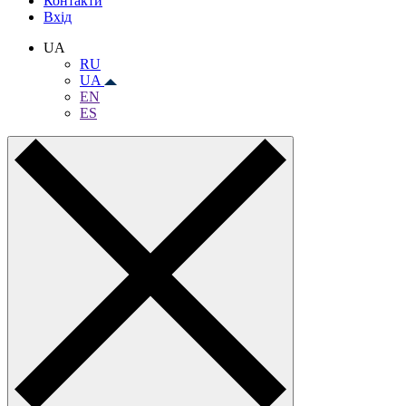
Контакти
Вхiд
UA
RU
UA
EN
ES