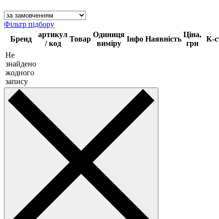
Фільтр підбору
артикул
Одиниця
Ціна,
Бренд
Товар
Інфо
Наявність
К-с
/ код
виміру
грн
Не
знайдено
жодного
запису