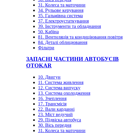
31. Колеса та маточини
34. Рульове керування
35. Гальмівна система
37. Електроустаткування
39. Інструменти та обладнання
50. Кабіна
81. Вентиляція та кондиціювання повітря
84. Деталі облицювання
Фільтри
ЗАПАСНІ ЧАСТИНИ АВТОБУСІВ
OTOKAR
10. Двигун
11. Система живлення
12. Система випуску
13. Система охолодження
16. Зчеплення
17. Трансмісія
22. Вали карданні
23. Міст ведучий
29. Підвіска автобуса
30. Вісь передня
31. Колеса та маточини