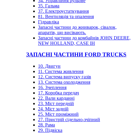
34. Управління рульове
35. Гальма
37. Електроустаткування
81. Вентиляція та опалення
Гідравліка
Запасні частини до жниварок, сівалок,
апаратів, що висівають.
Запасні частини до комбайнів JOHN DEERE,
NEW HOLLAND, CASE IH
ЗАПАСНІ ЧАСТИНИ FORD TRUCKS
10. Двигун
11. Система живлення
12. Система випуску газів
13. Система охолодження
16. Зчеплення
17. Коробка передач
22. Вали карданні
23. Міст передній
24. Міст задній
25. Міст проміжний
27. Пристрій сідельно-зчіпний
28. Рама
29. Підвіска