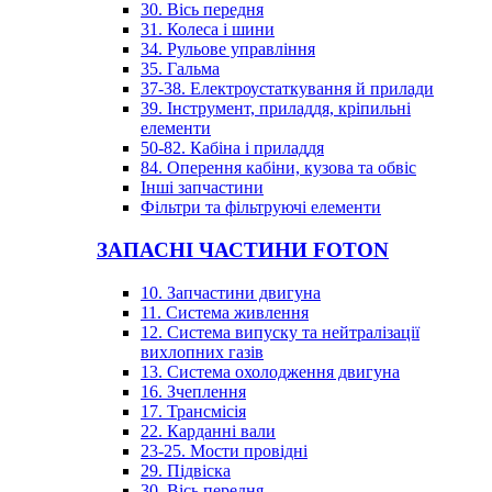
30. Вісь передня
31. Колеса і шини
34. Рульове управління
35. Гальма
37-38. Електроустаткування й прилади
39. Інструмент, приладдя, кріпильні
елементи
50-82. Кабіна і приладдя
84. Оперення кабіни, кузова та обвіс
Інші запчастини
Фільтри та фільтруючі елементи
ЗАПАСНІ ЧАСТИНИ FOTON
10. Запчастини двигуна
11. Система живлення
12. Система випуску та нейтралізації
вихлопних газів
13. Система охолодження двигуна
16. Зчеплення
17. Трансмісія
22. Карданні вали
23-25. Мости провідні
29. Підвіска
30. Вісь передня