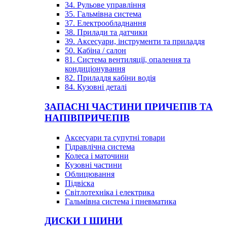
34. Рульове управління
35. Гальмівна система
37. Електрообладнання
38. Прилади та датчики
39. Аксесуари, інструменти та приладдя
50. Кабіна / салон
81. Система вентиляції, опалення та
кондиціонування
82. Приладдя кабіни водія
84. Кузовні деталі
ЗАПАСНІ ЧАСТИНИ ПРИЧЕПІВ ТА
НАПІВПРИЧЕПІВ
Аксесуари та супутні товари
Гідравлічна система
Колеса і маточини
Кузовні частини
Облицювання
Підвіска
Світлотехніка і електрика
Гальмівна система і пневматика
ДИСКИ І ШИНИ