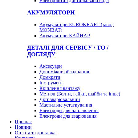
Електроліти і дистильована вода
АКУМУЛЯТОРИ
Акумулятори EUROKRAFT (завод
MONBAT)
Акумулятори КАЙНАР
ДЕТАЛІ ДЛЯ СЕРВІСУ / ТО /
ДОГЛЯДУ
Аксесуари
Допоміжне обладнання
Домкрати
Інструмент
Кріплення вантажу
Метизи (Болти, гайки, шайби та інше)
Дріт зварювальний
Мастильне устаткування
Електроди для наплавлення
Електроди для зварювання
Про нас
Новини
Оплата та доставка