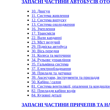
ЗАПАСНІ ЧАСТИНИ АВТОБУСІВ OT
10. Двигун
11. Система живлення
12. Система випуску
13. Система охолодження
16. Зчеплення
17. Трансмісія
22. Вали карданні
23. Міст ведучий
29. Підвіска автобуса
30. Вісь передня
31. Колеса та маточини
34. Рульове управління
35. Гальмівна система
37. Електрообладнання
38. Прилади та датчики
39. Аксесуари, інструменти та приладдя
50. Кабіна / салон
81. Система вентиляції, опалення та кондиці
82. Приладдя кабіни водія
84. Кузовні деталі
ЗАПАСНІ ЧАСТИНИ ПРИЧЕПІВ ТА Н