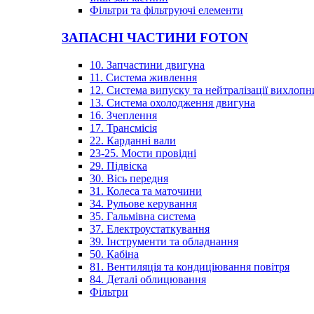
Фільтри та фільтруючі елементи
ЗАПАСНІ ЧАСТИНИ FOTON
10. Запчастини двигуна
11. Система живлення
12. Система випуску та нейтралізації вихлопн
13. Система охолодження двигуна
16. Зчеплення
17. Трансмісія
22. Карданні вали
23-25. Мости провідні
29. Підвіска
30. Вісь передня
31. Колеса та маточини
34. Рульове керування
35. Гальмівна система
37. Електроустаткування
39. Інструменти та обладнання
50. Кабіна
81. Вентиляція та кондиціювання повітря
84. Деталі облицювання
Фільтри