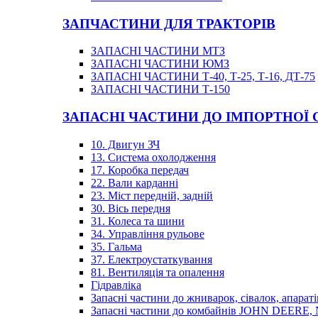
ЗАПЧАСТИНИ ДЛЯ ТРАКТОРІВ
ЗАПАСНІ ЧАСТИНИ МТЗ
ЗАПАСНІ ЧАСТИНИ ЮМЗ
ЗАПАСНІ ЧАСТИНИ Т-40, Т-25, Т-16, ДТ-75
ЗАПАСНІ ЧАСТИНИ Т-150
ЗАПАСНІ ЧАСТИНИ ДО ІМПОРТНОЇ
10. Двигун ЗЧ
13. Система охолодження
17. Коробка передач
22. Вали карданні
23. Міст передній, задній
30. Вісь передня
31. Колеса та шини
34. Управління рульове
35. Гальма
37. Електроустаткування
81. Вентиляція та опалення
Гідравліка
Запасні частини до жниварок, сівалок, апараті
Запасні частини до комбайнів JOHN DEER