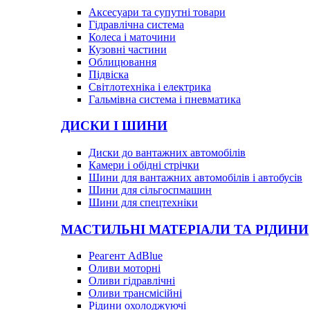
Аксесуари та супутні товари
Гідравлічна система
Колеса і маточини
Кузовні частини
Облицювання
Підвіска
Світлотехніка і електрика
Гальмівна система і пневматика
ДИСКИ І ШИНИ
Диски до вантажних автомобілів
Камери і обідні стрічки
Шини для вантажних автомобілів і автобусів
Шини для сільгоспмашин
Шини для спецтехніки
МАСТИЛЬНІ МАТЕРІАЛИ ТА РІДИНИ
Реагент AdBlue
Оливи моторні
Оливи гідравлічні
Оливи трансмісійні
Рідини охолоджуючі