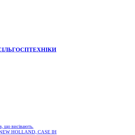
 СІЛЬГОСПТЕХНІКИ
в, що висівають.
E, NEW HOLLAND, CASE IH