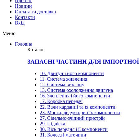
Про нас
Новини
Оплата та доставка
Контакти
Вхiд
Меню
Головна
Каталог
ЗАПАСНІ ЧАСТИНИ ДЛЯ ІМПОРТНО
10. Двигун і його компоненти
11. Система живлення
12. Система вихлопу
13. Система охолодження двигуна
16. Зчеплення і його компоненти
17. Коробка передач
22. Вали карданні та їх компоненти
23. Мости, редуктори і їх компоненти
27. Сідельно-зчіпний пристрій
29. Підвіска
30. Вісь передня і її компоненти
31. Колеса і маточини