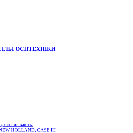
 СІЛЬГОСПТЕХНІКИ
в, що висівають.
E, NEW HOLLAND, CASE IH