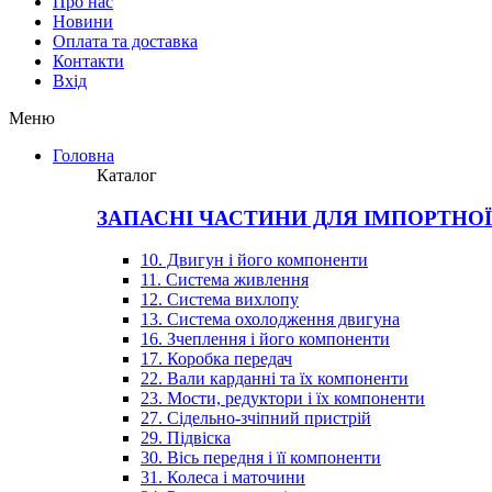
Про нас
Новини
Оплата та доставка
Контакти
Вхiд
Меню
Головна
Каталог
ЗАПАСНІ ЧАСТИНИ ДЛЯ ІМПОРТНО
10. Двигун і його компоненти
11. Система живлення
12. Система вихлопу
13. Система охолодження двигуна
16. Зчеплення і його компоненти
17. Коробка передач
22. Вали карданні та їх компоненти
23. Мости, редуктори і їх компоненти
27. Сідельно-зчіпний пристрій
29. Підвіска
30. Вісь передня і її компоненти
31. Колеса і маточини