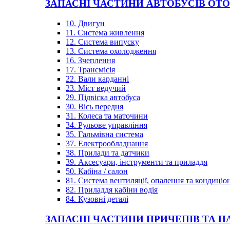
ЗАПАСНІ ЧАСТИНИ АВТОБУСІВ OT
10. Двигун
11. Система живлення
12. Система випуску
13. Система охолодження
16. Зчеплення
17. Трансмісія
22. Вали карданні
23. Міст ведучий
29. Підвіска автобуса
30. Вісь передня
31. Колеса та маточини
34. Рульове управління
35. Гальмівна система
37. Електрообладнання
38. Прилади та датчики
39. Аксесуари, інструменти та приладдя
50. Кабіна / салон
81. Система вентиляції, опалення та кондиці
82. Приладдя кабіни водія
84. Кузовні деталі
ЗАПАСНІ ЧАСТИНИ ПРИЧЕПІВ ТА Н