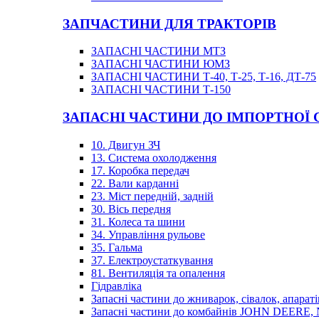
ЗАПЧАСТИНИ ДЛЯ ТРАКТОРІВ
ЗАПАСНІ ЧАСТИНИ МТЗ
ЗАПАСНІ ЧАСТИНИ ЮМЗ
ЗАПАСНІ ЧАСТИНИ Т-40, Т-25, Т-16, ДТ-75
ЗАПАСНІ ЧАСТИНИ Т-150
ЗАПАСНІ ЧАСТИНИ ДО ІМПОРТНОЇ
10. Двигун ЗЧ
13. Система охолодження
17. Коробка передач
22. Вали карданні
23. Міст передній, задній
30. Вісь передня
31. Колеса та шини
34. Управління рульове
35. Гальма
37. Електроустаткування
81. Вентиляція та опалення
Гідравліка
Запасні частини до жниварок, сівалок, апараті
Запасні частини до комбайнів JOHN DEER