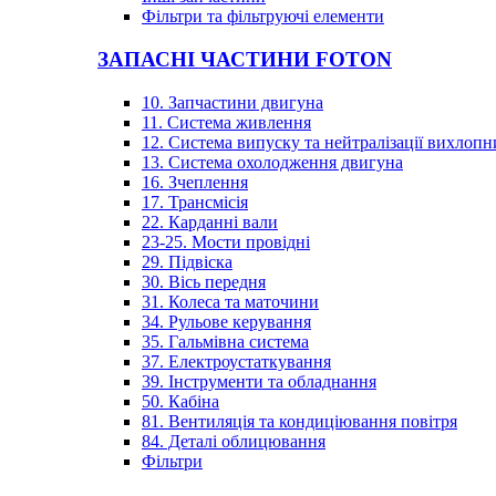
Фільтри та фільтруючі елементи
ЗАПАСНІ ЧАСТИНИ FOTON
10. Запчастини двигуна
11. Система живлення
12. Система випуску та нейтралізації вихлопн
13. Система охолодження двигуна
16. Зчеплення
17. Трансмісія
22. Карданні вали
23-25. Мости провідні
29. Підвіска
30. Вісь передня
31. Колеса та маточини
34. Рульове керування
35. Гальмівна система
37. Електроустаткування
39. Інструменти та обладнання
50. Кабіна
81. Вентиляція та кондиціювання повітря
84. Деталі облицювання
Фільтри