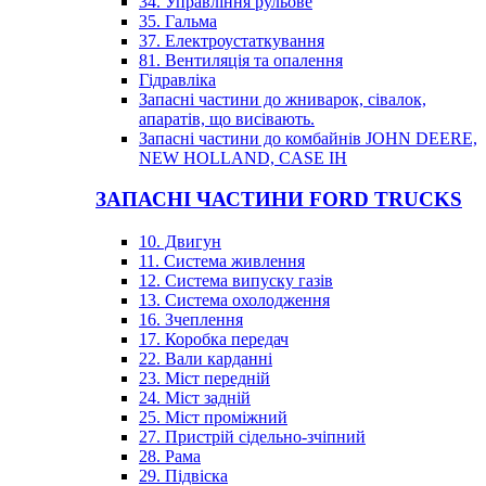
34. Управління рульове
35. Гальма
37. Електроустаткування
81. Вентиляція та опалення
Гідравліка
Запасні частини до жниварок, сівалок,
апаратів, що висівають.
Запасні частини до комбайнів JOHN DEERE,
NEW HOLLAND, CASE IH
ЗАПАСНІ ЧАСТИНИ FORD TRUCKS
10. Двигун
11. Система живлення
12. Система випуску газів
13. Система охолодження
16. Зчеплення
17. Коробка передач
22. Вали карданні
23. Міст передній
24. Міст задній
25. Міст проміжний
27. Пристрій сідельно-зчіпний
28. Рама
29. Підвіска