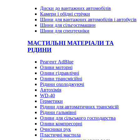
Диски до вантажних автомобілів
Камери і обідні стрічки
Шини для вантажних автомобілів і автобусів
Шини для сільгоспмашин
Шини для спецтехніки
МАСТИЛЬНІ МАТЕРІАЛИ ТА
РІДИНИ
Реагент AdBlue
Оливи моторні
Оливи гідравлічні
Оливи трансмісійні
Рідини охолоджуючі
Автохімія
WD-40
Герметики
Рідини для автоматичних трансмісій
Рідини гальмівні
Оливи для сільського господарства
Оливи компресорні
Очисники рук
Пластичні мастила