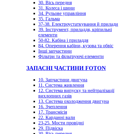
30. Вісь передня
31. Колеса і шини
34. Рульове управління
35. Гальма
37-38. Електроустаткування й прилади
39. Інструмент, приладдя, кріпильні
елементи
50-82. Кабіна і приладдя
84. Оперення кабіни, кузова та обвіс
Інші запчастини
Фільтри та фільтруючі елементи
ЗАПАСНІ ЧАСТИНИ FOTON
10. Запчастини двигуна
11. Система живлення
12. Система випуску та нейтралізації
вихлопних газів
13. Система охолодження двигуна
16. Зчеплення
17. Трансмісія
22. Карданні вали
23-25. Мости провідні
29. Підвіска
30. Вісь передня