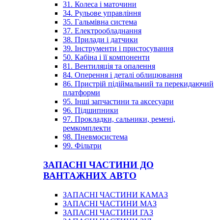
31. Колеса і маточини
34. Рульове управління
35. Гальмівна система
37. Електрообладнання
38. Прилади і датчики
39. Інструменти і пристосування
50. Кабіна і її компоненти
81. Вентиляція та опалення
84. Оперення і деталі облицювання
86. Пристрій підіймальний та перекидаючий
платформи
95. Інші запчастини та аксесуари
96. Підшипники
97. Прокладки, сальники, ремені,
ремкомплекти
98. Пневмосистема
99. Фільтри
ЗАПАСНІ ЧАСТИНИ ДО
ВАНТАЖНИХ АВТО
ЗАПАСНІ ЧАСТИНИ КАМАЗ
ЗАПАСНІ ЧАСТИНИ МАЗ
ЗАПАСНІ ЧАСТИНИ ГАЗ