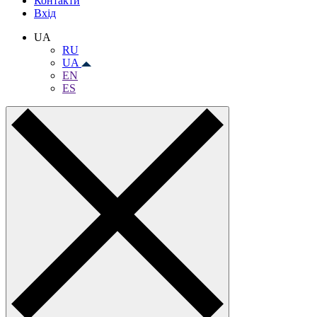
Контакти
Вхiд
UA
RU
UA
EN
ES