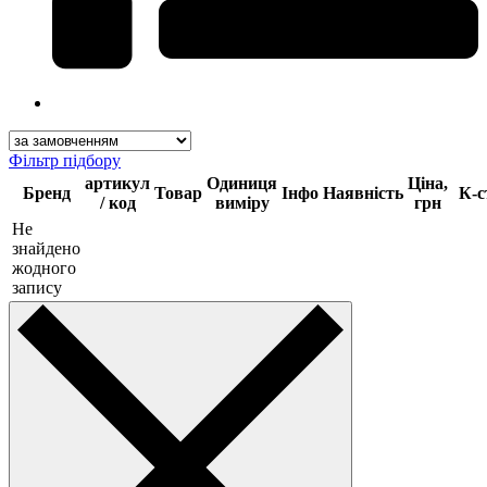
Фільтр підбору
артикул
Одиниця
Ціна,
Бренд
Товар
Інфо
Наявність
К-с
/ код
виміру
грн
Не
знайдено
жодного
запису