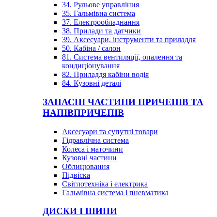
34. Рульове управління
35. Гальмівна система
37. Електрообладнання
38. Прилади та датчики
39. Аксесуари, інструменти та приладдя
50. Кабіна / салон
81. Система вентиляції, опалення та
кондиціонування
82. Приладдя кабіни водія
84. Кузовні деталі
ЗАПАСНІ ЧАСТИНИ ПРИЧЕПІВ ТА
НАПІВПРИЧЕПІВ
Аксесуари та супутні товари
Гідравлічна система
Колеса і маточини
Кузовні частини
Облицювання
Підвіска
Світлотехніка і електрика
Гальмівна система і пневматика
ДИСКИ І ШИНИ