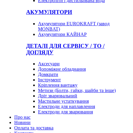
Електроліти і дистильована вода
АКУМУЛЯТОРИ
Акумулятори EUROKRAFT (завод
MONBAT)
Акумулятори КАЙНАР
ДЕТАЛІ ДЛЯ СЕРВІСУ / ТО /
ДОГЛЯДУ
Аксесуари
Допоміжне обладнання
Домкрати
Інструмент
Кріплення вантажу
Метизи (Болти, гайки, шайби та інше)
Дріт зварювальний
Мастильне устаткування
Електроди для наплавлення
Електроди для зварювання
Про нас
Новини
Оплата та доставка