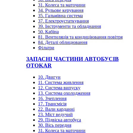
31. Колеса та маточини
34. Рульове керування
35. Гальмівна система
37. Електроустаткування
39. Інструменти та обладнання
50. Кабіна
81. Вентиляція та кондиціювання повітря
84. Деталі облицювання
Фільтри
ЗАПАСНІ ЧАСТИНИ АВТОБУСІВ
OTOKAR
10. Двигун
11. Система живлення
12. Система випуску
13. Система охолодження
16. Зчеплення
17. Трансмісія
22. Вали карданні
23. Міст ведучий
29. Підвіска автобуса
30. Вісь передня
31. Колеса та маточини