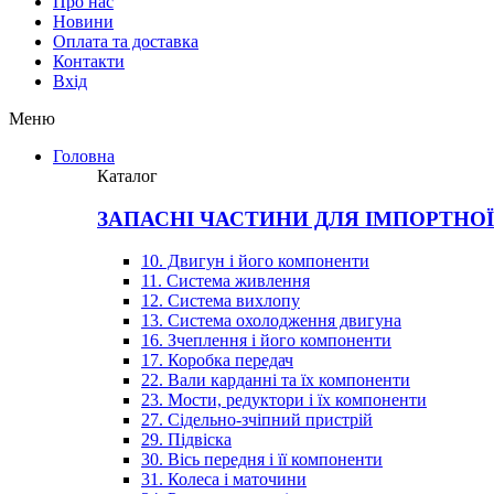
Про нас
Новини
Оплата та доставка
Контакти
Вхiд
Меню
Головна
Каталог
ЗАПАСНІ ЧАСТИНИ ДЛЯ ІМПОРТНО
10. Двигун і його компоненти
11. Система живлення
12. Система вихлопу
13. Система охолодження двигуна
16. Зчеплення і його компоненти
17. Коробка передач
22. Вали карданні та їх компоненти
23. Мости, редуктори і їх компоненти
27. Сідельно-зчіпний пристрій
29. Підвіска
30. Вісь передня і її компоненти
31. Колеса і маточини