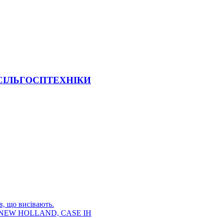
 СІЛЬГОСПТЕХНІКИ
в, що висівають.
E, NEW HOLLAND, CASE IH