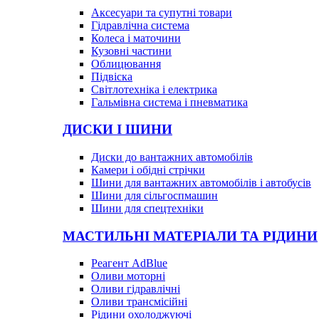
Аксесуари та супутні товари
Гідравлічна система
Колеса і маточини
Кузовні частини
Облицювання
Підвіска
Світлотехніка і електрика
Гальмівна система і пневматика
ДИСКИ І ШИНИ
Диски до вантажних автомобілів
Камери і обідні стрічки
Шини для вантажних автомобілів і автобусів
Шини для сільгоспмашин
Шини для спецтехніки
МАСТИЛЬНІ МАТЕРІАЛИ ТА РІДИНИ
Реагент AdBlue
Оливи моторні
Оливи гідравлічні
Оливи трансмісійні
Рідини охолоджуючі