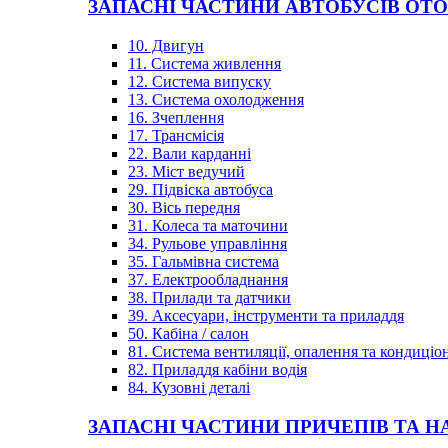
ЗАПАСНІ ЧАСТИНИ АВТОБУСІВ OT
10. Двигун
11. Система живлення
12. Система випуску
13. Система охолодження
16. Зчеплення
17. Трансмісія
22. Вали карданні
23. Міст ведучий
29. Підвіска автобуса
30. Вісь передня
31. Колеса та маточини
34. Рульове управління
35. Гальмівна система
37. Електрообладнання
38. Прилади та датчики
39. Аксесуари, інструменти та приладдя
50. Кабіна / салон
81. Система вентиляції, опалення та кондиці
82. Приладдя кабіни водія
84. Кузовні деталі
ЗАПАСНІ ЧАСТИНИ ПРИЧЕПІВ ТА Н