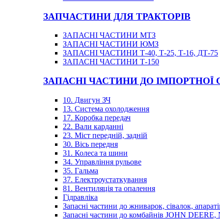
ЗАПЧАСТИНИ ДЛЯ ТРАКТОРІВ
ЗАПАСНІ ЧАСТИНИ МТЗ
ЗАПАСНІ ЧАСТИНИ ЮМЗ
ЗАПАСНІ ЧАСТИНИ Т-40, Т-25, Т-16, ДТ-75
ЗАПАСНІ ЧАСТИНИ Т-150
ЗАПАСНІ ЧАСТИНИ ДО ІМПОРТНОЇ
10. Двигун ЗЧ
13. Система охолодження
17. Коробка передач
22. Вали карданні
23. Міст передній, задній
30. Вісь передня
31. Колеса та шини
34. Управління рульове
35. Гальма
37. Електроустаткування
81. Вентиляція та опалення
Гідравліка
Запасні частини до жниварок, сівалок, апараті
Запасні частини до комбайнів JOHN DEER