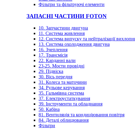
Фільтри та фільтруючі елементи
ЗАПАСНІ ЧАСТИНИ FOTON
10. Запчастини двигуна
11. Система живлення
12. Система випуску та нейтралізації вихлопн
13. Система охолодження двигуна
16. Зчеплення
17. Трансмісія
22. Карданні вали
23-25. Мости провідні
29. Підвіска
30. Вісь передня
31. Колеса та маточини
34. Рульове керування
35. Гальмівна система
37. Електроустаткування
39. Інструменти та обладнання
50. Кабіна
81. Вентиляція та кондиціювання повітря
84. Деталі облицювання
Фільтри