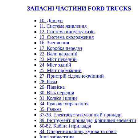
ЗАПАСНІ ЧАСТИНИ FORD TRUCKS
10. Двигун
11. Система живлення
12. Система випуску газів
13. Система охолодження
16. Зчеплення
17. Коробка передач
22. Вали карданні
23. Міст передній
24. Міст задній
25. Міст проміжний
27. Пристрій сідельно-зчіпний
28. Рама
29. Підвіска
30. Вісь передня
31. Колеса і шини
34. Рульове управління
35. Гальма
37-38. Електроустаткування й прилади
39. Інструмент, приладдя, кріпильні елементи
50-82. Кабіна і приладдя
84. Оперення кабіни, кузова та обвіс
Інші запчастини