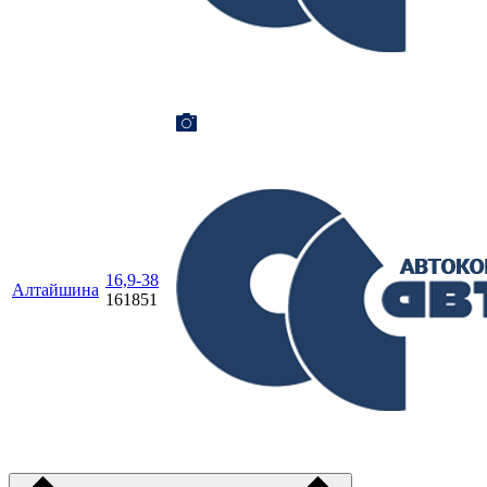
16,9-38
Алтайшина
161851