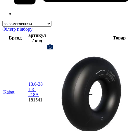
Фільтр підбору
артикул
Бренд
Товар
/ код
13,6-38
TR-
Kabat
218A
181541