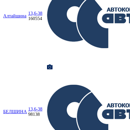
13,6-38
Алтайшина
160554
13,6-38
БЕЛШИНА
98138