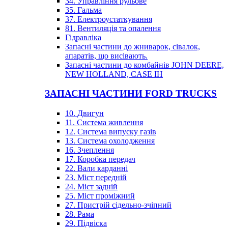
34. Управління рульове
35. Гальма
37. Електроустаткування
81. Вентиляція та опалення
Гідравліка
Запасні частини до жниварок, сівалок,
апаратів, що висівають.
Запасні частини до комбайнів JOHN DEERE,
NEW HOLLAND, CASE IH
ЗАПАСНІ ЧАСТИНИ FORD TRUCKS
10. Двигун
11. Система живлення
12. Система випуску газів
13. Система охолодження
16. Зчеплення
17. Коробка передач
22. Вали карданні
23. Міст передній
24. Міст задній
25. Міст проміжний
27. Пристрій сідельно-зчіпний
28. Рама
29. Підвіска