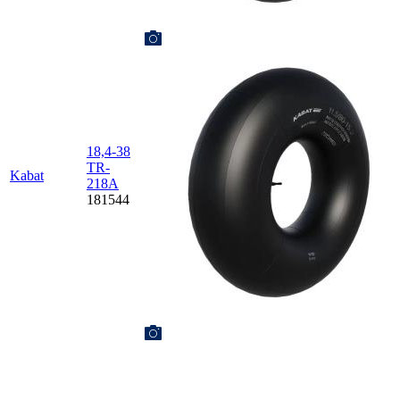
18,4-38
TR-
Kabat
218A
181544