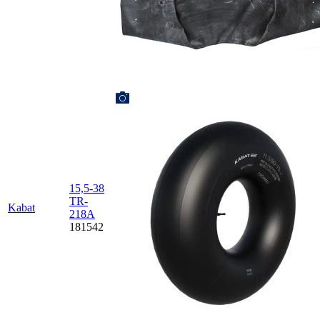
15,5-38
TR-
Kabat
218A
181542