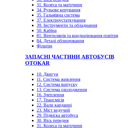
31. Колеса та маточини
34. Рульове керування
35. Гальмівна система
37. Електроустаткування
39. Інструменти та обладнання
50. Кабіна
81. Вентиляція та кондиціювання повітря
84. Деталі облицювання
Фільтри
ЗАПАСНІ ЧАСТИНИ АВТОБУСІВ
OTOKAR
10. Двигун
11. Система живлення
12. Система випуску
13. Система охолодження
16. Зчеплення
17. Трансмісія
22. Вали карданні
23. Міст ведучий
29. Підвіска автобуса
30. Вісь передня
31. Колеса та маточини