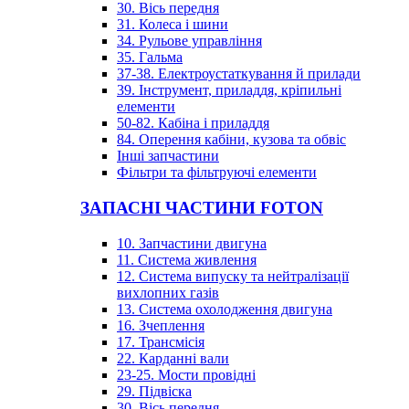
30. Вісь передня
31. Колеса і шини
34. Рульове управління
35. Гальма
37-38. Електроустаткування й прилади
39. Інструмент, приладдя, кріпильні
елементи
50-82. Кабіна і приладдя
84. Оперення кабіни, кузова та обвіс
Інші запчастини
Фільтри та фільтруючі елементи
ЗАПАСНІ ЧАСТИНИ FOTON
10. Запчастини двигуна
11. Система живлення
12. Система випуску та нейтралізації
вихлопних газів
13. Система охолодження двигуна
16. Зчеплення
17. Трансмісія
22. Карданні вали
23-25. Мости провідні
29. Підвіска
30. Вісь передня