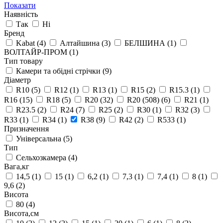
Показати
Наявність
Так
Ні
Бренд
Kabat
(4)
Алтайшина
(3)
БЕЛШИНА
(1)
ВОЛТАЙР-ПРОМ
(1)
Тип товару
Камери та обідні стрічки
(9)
Діаметр
R10
(5)
R12
(1)
R13
(1)
R15
(2)
R15.3
(1)
R16
(15)
R18
(5)
R20
(32)
R20 (508)
(6)
R21
(1)
R23.5
(2)
R24
(7)
R25
(2)
R30
(1)
R32
(3)
R33
(1)
R34
(1)
R38
(9)
R42
(2)
R533
(1)
Призначення
Універсальна
(5)
Тип
Сельхозкамера
(4)
Вага,кг
14,5
(1)
15
(1)
6,2
(1)
7,3
(1)
7,4
(1)
8
(1)
9,6
(2)
Висота
80
(4)
Висота,см