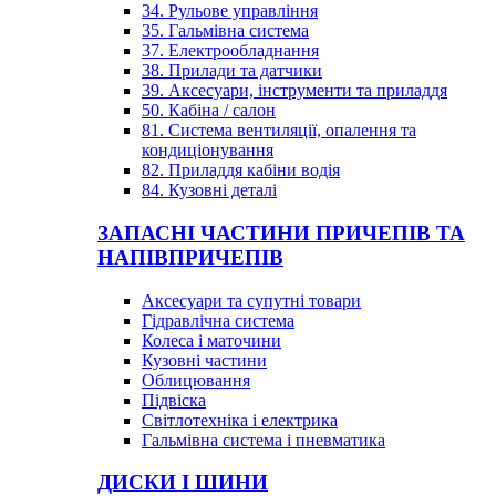
34. Рульове управління
35. Гальмівна система
37. Електрообладнання
38. Прилади та датчики
39. Аксесуари, інструменти та приладдя
50. Кабіна / салон
81. Система вентиляції, опалення та
кондиціонування
82. Приладдя кабіни водія
84. Кузовні деталі
ЗАПАСНІ ЧАСТИНИ ПРИЧЕПІВ ТА
НАПІВПРИЧЕПІВ
Аксесуари та супутні товари
Гідравлічна система
Колеса і маточини
Кузовні частини
Облицювання
Підвіска
Світлотехніка і електрика
Гальмівна система і пневматика
ДИСКИ І ШИНИ