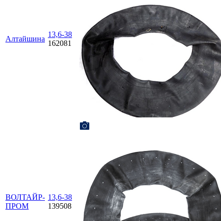
13,6-38
Алтайшина
162081
ВОЛТАЙР-
13,6-38
ПРОМ
139508