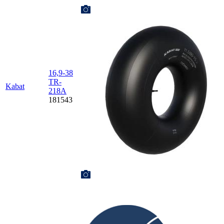
16,9-38
TR-
Kabat
218A
181543