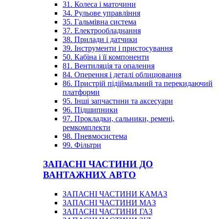
31. Колеса і маточини
34. Рульове управління
35. Гальмівна система
37. Електрообладнання
38. Прилади і датчики
39. Інструменти і пристосування
50. Кабіна і її компоненти
81. Вентиляція та опалення
84. Оперення і деталі облицювання
86. Пристрій підіймальний та перекидаючий
платформи
95. Інші запчастини та аксесуари
96. Підшипники
97. Прокладки, сальники, ремені,
ремкомплекти
98. Пневмосистема
99. Фільтри
ЗАПАСНІ ЧАСТИНИ ДО
ВАНТАЖНИХ АВТО
ЗАПАСНІ ЧАСТИНИ КАМАЗ
ЗАПАСНІ ЧАСТИНИ МАЗ
ЗАПАСНІ ЧАСТИНИ ГАЗ