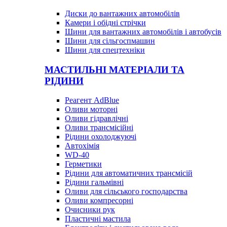
Диски до вантажних автомобілів
Камери і обідні стрічки
Шини для вантажних автомобілів і автобусів
Шини для сільгоспмашин
Шини для спецтехніки
МАСТИЛЬНІ МАТЕРІАЛИ ТА
РІДИНИ
Реагент AdBlue
Оливи моторні
Оливи гідравлічні
Оливи трансмісійні
Рідини охолоджуючі
Автохімія
WD-40
Герметики
Рідини для автоматичних трансмісій
Рідини гальмівні
Оливи для сільського господарства
Оливи компресорні
Очисники рук
Пластичні мастила