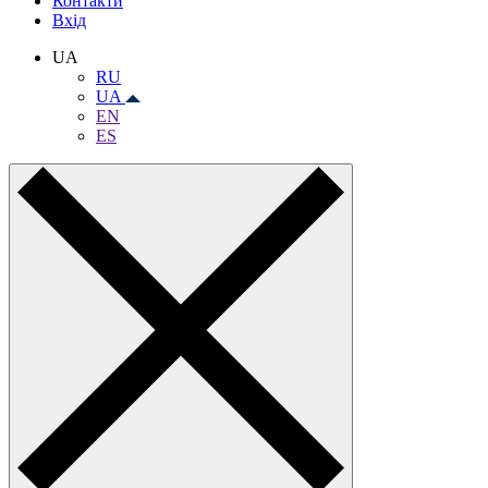
Контакти
Вхiд
UA
RU
UA
EN
ES