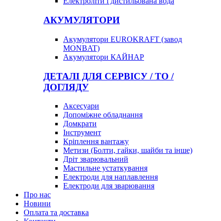
Електроліти і дистильована вода
АКУМУЛЯТОРИ
Акумулятори EUROKRAFT (завод
MONBAT)
Акумулятори КАЙНАР
ДЕТАЛІ ДЛЯ СЕРВІСУ / ТО /
ДОГЛЯДУ
Аксесуари
Допоміжне обладнання
Домкрати
Інструмент
Кріплення вантажу
Метизи (Болти, гайки, шайби та інше)
Дріт зварювальний
Мастильне устаткування
Електроди для наплавлення
Електроди для зварювання
Про нас
Новини
Оплата та доставка