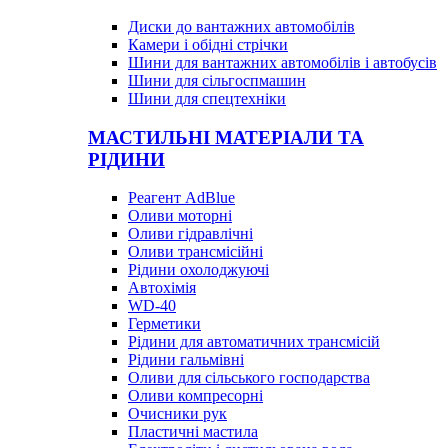
Диски до вантажних автомобілів
Камери і обідні стрічки
Шини для вантажних автомобілів і автобусів
Шини для сільгоспмашин
Шини для спецтехніки
МАСТИЛЬНІ МАТЕРІАЛИ ТА
РІДИНИ
Реагент AdBlue
Оливи моторні
Оливи гідравлічні
Оливи трансмісійні
Рідини охолоджуючі
Автохімія
WD-40
Герметики
Рідини для автоматичних трансмісій
Рідини гальмівні
Оливи для сільського господарства
Оливи компресорні
Очисники рук
Пластичні мастила