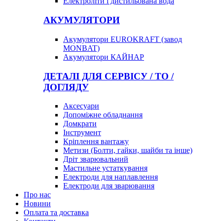
Електроліти і дистильована вода
АКУМУЛЯТОРИ
Акумулятори EUROKRAFT (завод
MONBAT)
Акумулятори КАЙНАР
ДЕТАЛІ ДЛЯ СЕРВІСУ / ТО /
ДОГЛЯДУ
Аксесуари
Допоміжне обладнання
Домкрати
Інструмент
Кріплення вантажу
Метизи (Болти, гайки, шайби та інше)
Дріт зварювальний
Мастильне устаткування
Електроди для наплавлення
Електроди для зварювання
Про нас
Новини
Оплата та доставка