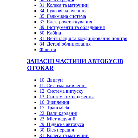
31. Колеса та маточини
34. Рульове керування
35. Гальмівна система
37. Електроустаткування
39. Інструменти та обладнання
50. Кабіна
81. Вентиляція та кондиціювання повітря
84. Деталі облицювання
Фільтри
ЗАПАСНІ ЧАСТИНИ АВТОБУСІВ
OTOKAR
10. Двигун
11. Система живлення
12. Система випуску
13. Система охолодження
16. Зчеплення
17. Трансмісія
22. Вали карданні
23. Міст ведучий
29. Підвіска автобуса
30. Вісь передня
31. Колеса та маточини