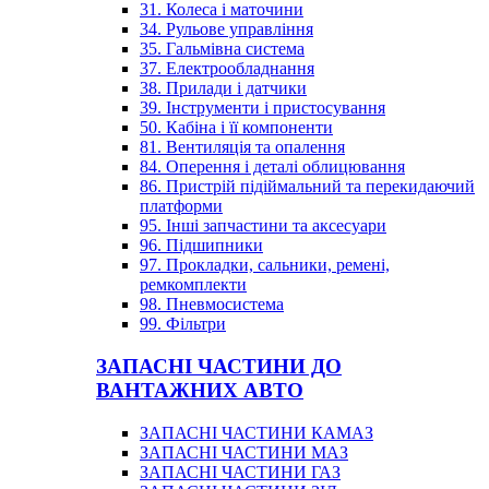
31. Колеса і маточини
34. Рульове управління
35. Гальмівна система
37. Електрообладнання
38. Прилади і датчики
39. Інструменти і пристосування
50. Кабіна і її компоненти
81. Вентиляція та опалення
84. Оперення і деталі облицювання
86. Пристрій підіймальний та перекидаючий
платформи
95. Інші запчастини та аксесуари
96. Підшипники
97. Прокладки, сальники, ремені,
ремкомплекти
98. Пневмосистема
99. Фільтри
ЗАПАСНІ ЧАСТИНИ ДО
ВАНТАЖНИХ АВТО
ЗАПАСНІ ЧАСТИНИ КАМАЗ
ЗАПАСНІ ЧАСТИНИ МАЗ
ЗАПАСНІ ЧАСТИНИ ГАЗ