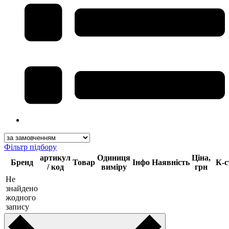
Фільтр підбору
артикул
Одиниця
Ціна,
Бренд
Товар
Інфо
Наявність
К-с
/ код
виміру
грн
Не
знайдено
жодного
запису