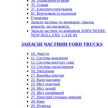
34. Управління рульове
35. Гальма
37. Електроустаткування
81. Вентиляція та опалення
Гідравліка
Запасні частини до жниварок, сівалок,
апаратів, що висівають.
Запасні частини до комбайнів JOHN DEERE,
NEW HOLLAND, CASE IH
ЗАПАСНІ ЧАСТИНИ FORD TRUCKS
10. Двигун
11. Система живлення
12. Система випуску газів
13. Система охолодження
16. Зчеплення
17. Коробка передач
22. Вали карданні
23. Міст передній
24. Міст задній
25. Міст проміжний
27. Пристрій сідельно-зчіпний
28. Рама
29. Підвіска