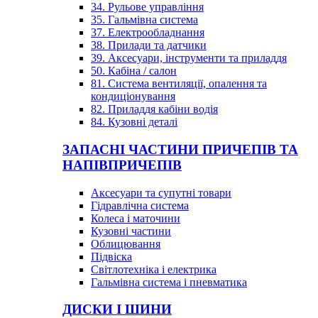
34. Рульове управління
35. Гальмівна система
37. Електрообладнання
38. Прилади та датчики
39. Аксесуари, інструменти та приладдя
50. Кабіна / салон
81. Система вентиляції, опалення та
кондиціонування
82. Приладдя кабіни водія
84. Кузовні деталі
ЗАПАСНІ ЧАСТИНИ ПРИЧЕПІВ ТА
НАПІВПРИЧЕПІВ
Аксесуари та супутні товари
Гідравлічна система
Колеса і маточини
Кузовні частини
Облицювання
Підвіска
Світлотехніка і електрика
Гальмівна система і пневматика
ДИСКИ І ШИНИ