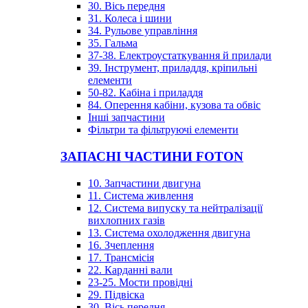
30. Вісь передня
31. Колеса і шини
34. Рульове управління
35. Гальма
37-38. Електроустаткування й прилади
39. Інструмент, приладдя, кріпильні
елементи
50-82. Кабіна і приладдя
84. Оперення кабіни, кузова та обвіс
Інші запчастини
Фільтри та фільтруючі елементи
ЗАПАСНІ ЧАСТИНИ FOTON
10. Запчастини двигуна
11. Система живлення
12. Система випуску та нейтралізації
вихлопних газів
13. Система охолодження двигуна
16. Зчеплення
17. Трансмісія
22. Карданні вали
23-25. Мости провідні
29. Підвіска
30. Вісь передня