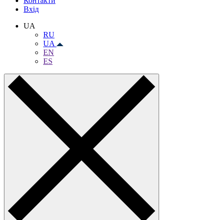
Контакти
Вхiд
UA
RU
UA
EN
ES