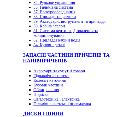
34. Рульове управління
35. Гальмівна система
37. Електрообладнання
38. Прилади та датчики
39. Аксесуари, інструменти та приладдя
50. Кабіна / салон
81. Система вентиляції, опалення та
кондиціонування
82. Приладдя кабіни водія
84. Кузовні деталі
ЗАПАСНІ ЧАСТИНИ ПРИЧЕПІВ ТА
НАПІВПРИЧЕПІВ
Аксесуари та супутні товари
Гідравлічна система
Колеса і маточини
Кузовні частини
Облицювання
Підвіска
Світлотехніка і електрика
Гальмівна система і пневматика
ДИСКИ І ШИНИ