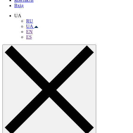
Контакти
Вхiд
UA
RU
UA
EN
ES