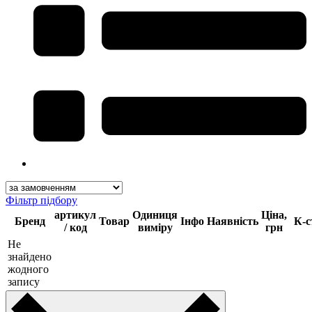
Фільтр підбору
артикул
Одиниця
Ціна,
Бренд
Товар
Інфо
Наявність
К-с
/ код
виміру
грн
Не
знайдено
жодного
запису