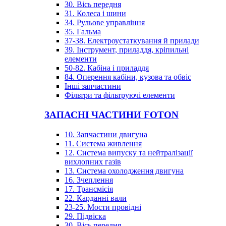
30. Вісь передня
31. Колеса і шини
34. Рульове управління
35. Гальма
37-38. Електроустаткування й прилади
39. Інструмент, приладдя, кріпильні
елементи
50-82. Кабіна і приладдя
84. Оперення кабіни, кузова та обвіс
Інші запчастини
Фільтри та фільтруючі елементи
ЗАПАСНІ ЧАСТИНИ FOTON
10. Запчастини двигуна
11. Система живлення
12. Система випуску та нейтралізації
вихлопних газів
13. Система охолодження двигуна
16. Зчеплення
17. Трансмісія
22. Карданні вали
23-25. Мости провідні
29. Підвіска
30. Вісь передня