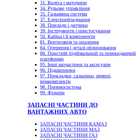
31. Колеса і маточини
34. Рульове управління
35. Гальмівна система
37. Електрообладнання
38. Прилади і датчики
39. Інструменти і пристосування
50. Кабіна і її компоненти
81. Вентиляція та опалення
84. Оперення і деталі облицювання
86. Пристрій підіймальний та перекидаючий
платформи
95. Інші запчастини та аксесуари
96. Підшипники
97. Прокладки, сальники, ремені,
ремкомплекти
98. Пневмосистема
99. Фільтри
ЗАПАСНІ ЧАСТИНИ ДО
ВАНТАЖНИХ АВТО
ЗАПАСНІ ЧАСТИНИ КАМАЗ
ЗАПАСНІ ЧАСТИНИ МАЗ
ЗАПАСНІ ЧАСТИНИ ГАЗ