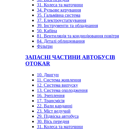
31. Колеса та маточини
34. Рульове керування
35. Гальмівна система
37. Електроустаткування
39. Інструменти та обладнання
50. Кабіна
81. Вентиляція та кондиціювання повітря
84. Деталі облицювання
Фільтри
ЗАПАСНІ ЧАСТИНИ АВТОБУСІВ
OTOKAR
10. Двигун
11. Система живлення
12. Система випуску
13. Система охолодження
16. Зчеплення
17. Трансмісія
22. Вали карданні
23. Міст ведучий
29. Підвіска автобуса
30. Вісь передня
31. Колеса та маточини