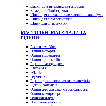
Диски до вантажних автомобілів
Камери і обідні стрічки
Шини для вантажних автомобілів і автобусів
Шини для сільгоспмашин
Шини для спецтехніки
МАСТИЛЬНІ МАТЕРІАЛИ ТА
РІДИНИ
Реагент AdBlue
Оливи моторні
Оливи гідравлічні
Оливи трансмісійні
Рідини охолоджуючі
Автохімія
WD-40
Герметики
Рідини для автоматичних трансмісій
Рідини гальмівні
Оливи для сільського господарства
Оливи компресорні
Очисники рук
Пластичні мастила