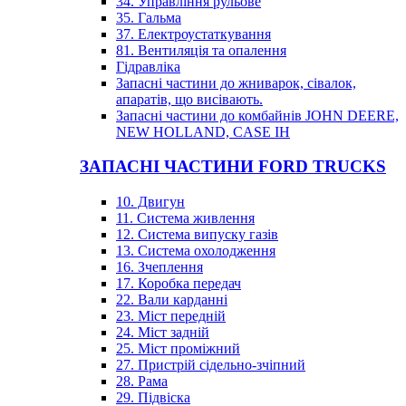
34. Управління рульове
35. Гальма
37. Електроустаткування
81. Вентиляція та опалення
Гідравліка
Запасні частини до жниварок, сівалок,
апаратів, що висівають.
Запасні частини до комбайнів JOHN DEERE,
NEW HOLLAND, CASE IH
ЗАПАСНІ ЧАСТИНИ FORD TRUCKS
10. Двигун
11. Система живлення
12. Система випуску газів
13. Система охолодження
16. Зчеплення
17. Коробка передач
22. Вали карданні
23. Міст передній
24. Міст задній
25. Міст проміжний
27. Пристрій сідельно-зчіпний
28. Рама
29. Підвіска