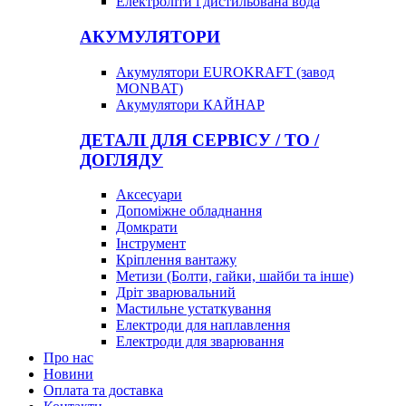
Електроліти і дистильована вода
АКУМУЛЯТОРИ
Акумулятори EUROKRAFT (завод
MONBAT)
Акумулятори КАЙНАР
ДЕТАЛІ ДЛЯ СЕРВІСУ / ТО /
ДОГЛЯДУ
Аксесуари
Допоміжне обладнання
Домкрати
Інструмент
Кріплення вантажу
Метизи (Болти, гайки, шайби та інше)
Дріт зварювальний
Мастильне устаткування
Електроди для наплавлення
Електроди для зварювання
Про нас
Новини
Оплата та доставка