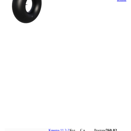
Камера 11,2-2
Код
Є в
Bostone
760.02