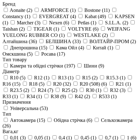
Бренд
Aonaite
(2)
ARMFORCE
(1)
Bostone
(11)
Constancy
(1)
EVERGREAT
(4)
Kabat
(49)
KAPSEN
(1)
Marcher
(3)
Nexen
(6)
Petlas
(1)
S.I.L.A.
(2)
Taishan
(2)
TIGEAR
(1)
VOLTYRE
(6)
WEIFANG
YUELONG RUBBER CO
(1)
WESTLAKE
(2)
Алтайшина
(36)
БЕЛШИНА
(33)
ВОЛТАЙР-ПРОМ
(2)
Днепрошина
(15)
Кама Ойл
(4)
Китай
(1)
Омскшина
(5)
Росава
(17)
Тип товару
Камери та обідні стрічки
(197)
Шини
(9)
Діаметр
R10
(5)
R12
(1)
R13
(1)
R15
(2)
R15.3
(1)
R16
(15)
R18
(5)
R20
(32)
R20 (508)
(6)
R21
(1)
R23.5
(2)
R24
(7)
R25
(2)
R30
(1)
R32
(3)
R33
(1)
R34
(1)
R38
(9)
R42
(2)
R533
(1)
Призначення
Універсальна
(53)
Тип
Автокамера
(15)
Обідна стрічка
(6)
Сельхозкамера
(26)
Вага,кг
0,01
(3)
0,05
(1)
0,4
(1)
0,45
(1)
0,7
(1)
1
(6)