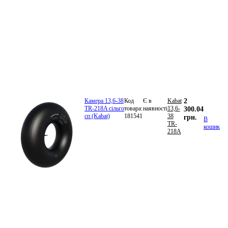
Камера 13,6-38
Код
Є в
Kabat
2
TR-218A сільго
товара:
наявності
13,6-
300.04
сп (Kabat)
181541
38
грн.
В
TR-
кошик
218A