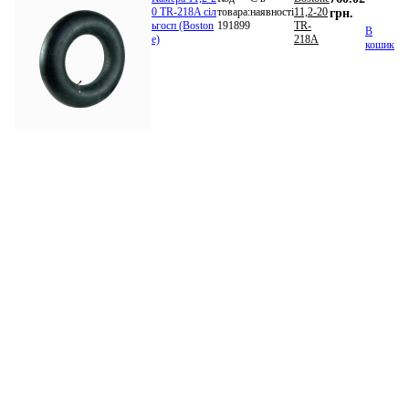
0 TR-218A сіл
товара:
наявності
11,2-20
грн.
ьгосп (Boston
191899
TR-
В
e)
218A
кошик