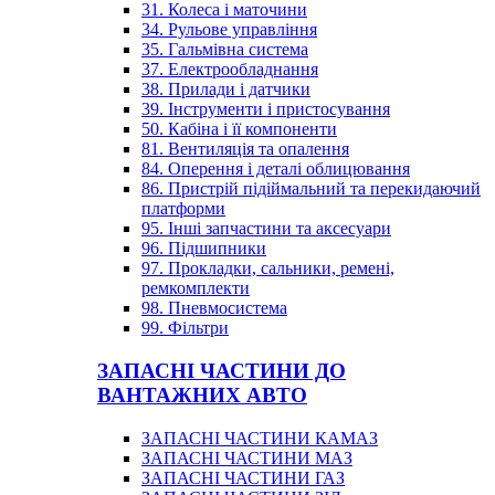
31. Колеса і маточини
34. Рульове управління
35. Гальмівна система
37. Електрообладнання
38. Прилади і датчики
39. Інструменти і пристосування
50. Кабіна і її компоненти
81. Вентиляція та опалення
84. Оперення і деталі облицювання
86. Пристрій підіймальний та перекидаючий
платформи
95. Інші запчастини та аксесуари
96. Підшипники
97. Прокладки, сальники, ремені,
ремкомплекти
98. Пневмосистема
99. Фільтри
ЗАПАСНІ ЧАСТИНИ ДО
ВАНТАЖНИХ АВТО
ЗАПАСНІ ЧАСТИНИ КАМАЗ
ЗАПАСНІ ЧАСТИНИ МАЗ
ЗАПАСНІ ЧАСТИНИ ГАЗ