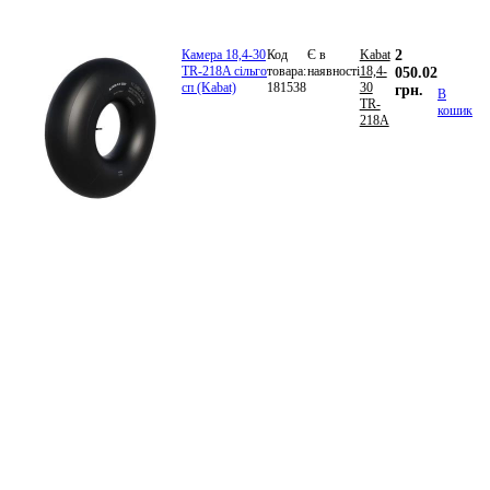
Камера 18,4-30
Код
Є в
Kabat
2
TR-218A сільго
товара:
наявності
18,4-
050.02
сп (Kabat)
181538
30
грн.
В
TR-
кошик
218A