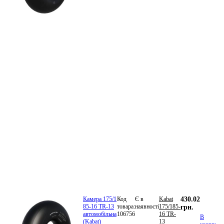
Камера 175/1
Код
Є в
Kabat
430.02
85-16 TR-13
товара:
наявності
175/185-
грн.
автомобільна
106756
16 TR-
В
(Kabat)
13