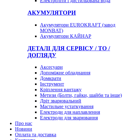
Електроліти і дистильована вода
АКУМУЛЯТОРИ
Акумулятори EUROKRAFT (завод
MONBAT)
Акумулятори КАЙНАР
ДЕТАЛІ ДЛЯ СЕРВІСУ / ТО /
ДОГЛЯДУ
Аксесуари
Допоміжне обладнання
Домкрати
Інструмент
Кріплення вантажу
Метизи (Болти, гайки, шайби та інше)
Дріт зварювальний
Мастильне устаткування
Електроди для наплавлення
Електроди для зварювання
Про нас
Новини
Оплата та доставка