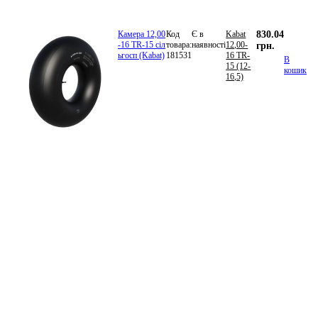
Камера 12,00
Код
Є в
Kabat
830.04
-16 TR-15 сіл
товара:
наявності
12,00-
грн.
ьгосп (Kabat)
181531
16 TR-
В
15 (12-
кошик
16,5)