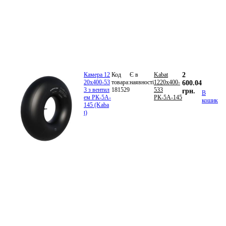
Камера 12
Код
Є в
Kabat
2
20х400-53
товара:
наявності
1220х400-
600.04
3 з вентил
181529
533
грн.
В
ем РК-5А-
РК-5А-145
кошик
145 (Kaba
t)