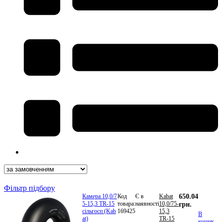
Фільтр підбору
Камера 10,0/7
Код
Є в
Kabat
650.04
5-15,3 TR-15
товара:
наявності
10,0/75-
грн.
сільгосп (Kab
169425
15,3
В
at)
TR-15
кошик