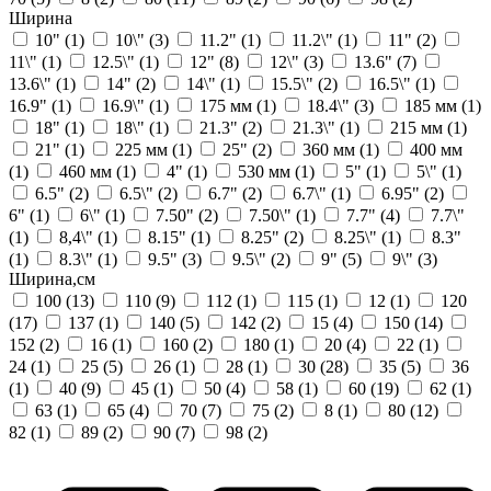
Ширина
10"
(1)
10\"
(3)
11.2"
(1)
11.2\"
(1)
11"
(2)
11\"
(1)
12.5\"
(1)
12"
(8)
12\"
(3)
13.6"
(7)
13.6\"
(1)
14"
(2)
14\"
(1)
15.5\"
(2)
16.5\"
(1)
16.9"
(1)
16.9\"
(1)
175 мм
(1)
18.4\"
(3)
185 мм
(1)
18"
(1)
18\"
(1)
21.3"
(2)
21.3\"
(1)
215 мм
(1)
21"
(1)
225 мм
(1)
25"
(2)
360 мм
(1)
400 мм
(1)
460 мм
(1)
4"
(1)
530 мм
(1)
5"
(1)
5\"
(1)
6.5"
(2)
6.5\"
(2)
6.7"
(2)
6.7\"
(1)
6.95"
(2)
6"
(1)
6\"
(1)
7.50"
(2)
7.50\"
(1)
7.7"
(4)
7.7\"
(1)
8,4\"
(1)
8.15"
(1)
8.25"
(2)
8.25\"
(1)
8.3"
(1)
8.3\"
(1)
9.5"
(3)
9.5\"
(2)
9"
(5)
9\"
(3)
Ширина,см
100
(13)
110
(9)
112
(1)
115
(1)
12
(1)
120
(17)
137
(1)
140
(5)
142
(2)
15
(4)
150
(14)
152
(2)
16
(1)
160
(2)
180
(1)
20
(4)
22
(1)
24
(1)
25
(5)
26
(1)
28
(1)
30
(28)
35
(5)
36
(1)
40
(9)
45
(1)
50
(4)
58
(1)
60
(19)
62
(1)
63
(1)
65
(4)
70
(7)
75
(2)
8
(1)
80
(12)
82
(1)
89
(2)
90
(7)
98
(2)