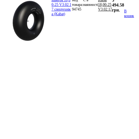
3
0-25 V3.02.1
товара:
наявності
18,00-25
494.58
7 спецтехнік
94745
V3.02.17
грн.
В
а (Kabat)
кошик