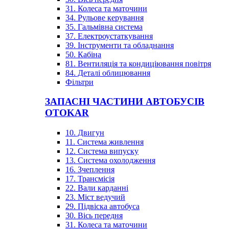
31. Колеса та маточини
34. Рульове керування
35. Гальмівна система
37. Електроустаткування
39. Інструменти та обладнання
50. Кабіна
81. Вентиляція та кондиціювання повітря
84. Деталі облицювання
Фільтри
ЗАПАСНІ ЧАСТИНИ АВТОБУСІВ
OTOKAR
10. Двигун
11. Система живлення
12. Система випуску
13. Система охолодження
16. Зчеплення
17. Трансмісія
22. Вали карданні
23. Міст ведучий
29. Підвіска автобуса
30. Вісь передня
31. Колеса та маточини