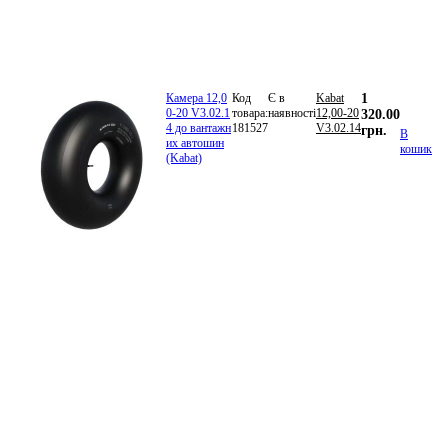
Камера 12,0
Код
Є в
Kabat
1
0-20 V3.02.1
товара:
наявності
12,00-20
320.00
4 до вантажн
181527
V3.02.14
грн.
В
их автошин
кошик
(Kabat)