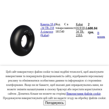
Камера 18,4
Код
Є в
Kabat
2
-34 TR-218
товара:
наявності
16.9/18,4-
600.04
A сільгосп
181540
34 TR-
грн.
В
(Kabat)
218A
кошик
Цей сайт використовує файли cookie та інші подібні технології, щоб аналізувати
використання та покращувати функціональність сайту, відображати персональну
рекламу та обмінюватися особистими даними та інформацією зі сторонніми
платформами. Якщо ви не бажаєте, щоб вказані дані опрацьовувались нами, ви
можете змінити налаштування в своєму браузері або перестати користуватися
сайтом. Дізнатись більше ви можете на сторінці
Використання файлів cookie
.
Продовжуючи використовувати цей сайт ви надаєте згоду на обробку файлів cookie.
Погоджуюсь