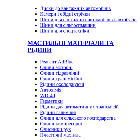
Диски до вантажних автомобілів
Камери і обідні стрічки
Шини для вантажних автомобілів і автобусів
Шини для сільгоспмашин
Шини для спецтехніки
МАСТИЛЬНІ МАТЕРІАЛИ ТА
РІДИНИ
Реагент AdBlue
Оливи моторні
Оливи гідравлічні
Оливи трансмісійні
Рідини охолоджуючі
Автохімія
WD-40
Герметики
Рідини для автоматичних трансмісій
Рідини гальмівні
Оливи для сільського господарства
Оливи компресорні
Очисники рук
Пластичні мастила