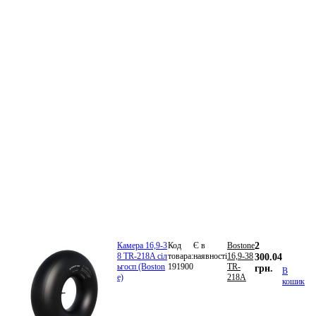
Камера 16,9-3
Код
Є в
Bostone
2
8 TR-218A сіл
товара:
наявності
16,9-38
300.04
ьгосп (Boston
191900
TR-
грн.
В
e)
218A
кошик