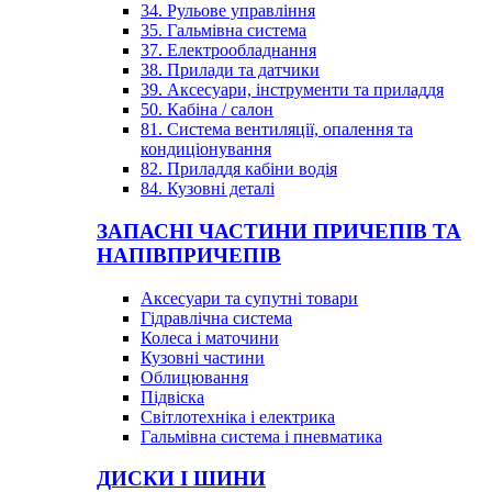
34. Рульове управління
35. Гальмівна система
37. Електрообладнання
38. Прилади та датчики
39. Аксесуари, інструменти та приладдя
50. Кабіна / салон
81. Система вентиляції, опалення та
кондиціонування
82. Приладдя кабіни водія
84. Кузовні деталі
ЗАПАСНІ ЧАСТИНИ ПРИЧЕПІВ ТА
НАПІВПРИЧЕПІВ
Аксесуари та супутні товари
Гідравлічна система
Колеса і маточини
Кузовні частини
Облицювання
Підвіска
Світлотехніка і електрика
Гальмівна система і пневматика
ДИСКИ І ШИНИ