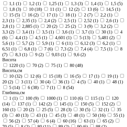
1,1
(1)
1,2
(1)
1,25
(1)
1,3
(3)
1,4
(1)
1,5
(5)
1,8
(3)
10
(18)
11
(1)
12
(2)
13
(6)
14,5
(1)
15
(5)
16
(2)
17
(1)
18
(1)
2
(7)
2,2
(1)
2,3
(1)
2,35
(1)
2,4
(2)
2,5
(1)
2,52
(1)
2,6
(1)
2,8
(1)
2,885
(1)
20
(2)
25
(2)
3
(9)
3,2
(2)
3,3
(2)
3,4
(1)
3,5
(1)
3,6
(1)
3,7
(1)
30
(1)
4
(6)
4,4
(1)
4,5
(1)
4,601
(1)
5
(13)
5,481
(2)
5,6
(1)
5,7
(2)
5,9
(1)
6
(11)
6,12
(3)
6,2
(1)
6,51
(1)
6,8
(1)
7
(6)
7,3
(2)
7,4
(4)
7,5
(1)
8
(7)
8,3
(1)
9
(2)
9,03
(1)
9,6
(2)
Висота
1220
(1)
70
(2)
75
(1)
80
(48)
Висота,см
10
(32)
12
(6)
15
(18)
16
(5)
17
(1)
19
(1)
20
(2)
3
(11)
30
(4)
36
(1)
4
(5)
40
(1)
48
(1)
5
(14)
6
(38)
7
(1)
8
(54)
Глибина,см
1
(1)
100
(9)
1000
(1)
110
(6)
115
(1)
120
(14)
137
(1)
142
(2)
145
(1)
150
(5)
152
(2)
160
(1)
20
(2)
25
(5)
28
(3)
30
(5)
32
(1)
35
(3)
40
(13)
43
(1)
45
(3)
48
(1)
50
(16)
55
(1)
56
(2)
57
(4)
6
(4)
60
(16)
63
(1)
65
(2)
70
(5)
8
(2)
80
(11)
89
(2)
90
(6)
98
(2)