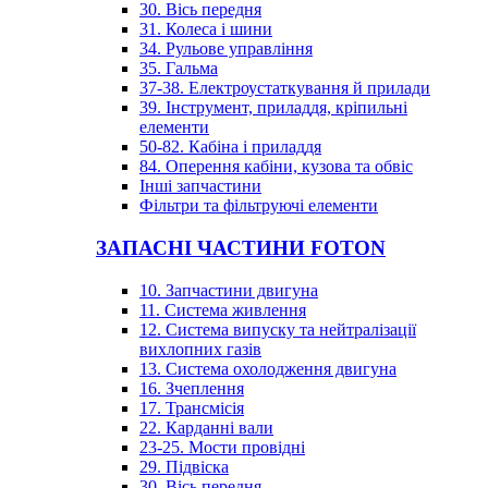
30. Вісь передня
31. Колеса і шини
34. Рульове управління
35. Гальма
37-38. Електроустаткування й прилади
39. Інструмент, приладдя, кріпильні
елементи
50-82. Кабіна і приладдя
84. Оперення кабіни, кузова та обвіс
Інші запчастини
Фільтри та фільтруючі елементи
ЗАПАСНІ ЧАСТИНИ FOTON
10. Запчастини двигуна
11. Система живлення
12. Система випуску та нейтралізації
вихлопних газів
13. Система охолодження двигуна
16. Зчеплення
17. Трансмісія
22. Карданні вали
23-25. Мости провідні
29. Підвіска
30. Вісь передня