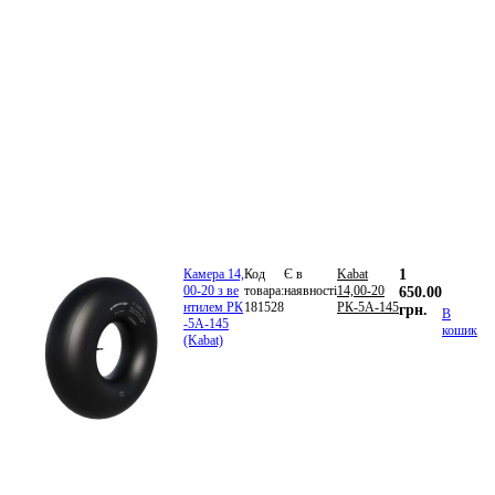
Камера 14,
Код
Є в
Kabat
1
00-20 з ве
товара:
наявності
14,00-20
650.00
нтилем РК
181528
РК-5А-145
грн.
В
-5А-145
кошик
(Kabat)