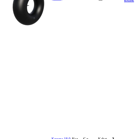
кошик
Камера 18,0
Код
Є в
Kabat