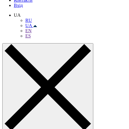
Контакти
Вхiд
UA
RU
UA
EN
ES