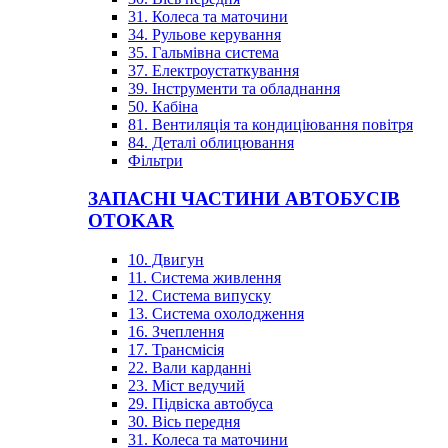
31. Колеса та маточини
34. Рульове керування
35. Гальмівна система
37. Електроустаткування
39. Інструменти та обладнання
50. Кабіна
81. Вентиляція та кондиціювання повітря
84. Деталі облицювання
Фільтри
ЗАПАСНІ ЧАСТИНИ АВТОБУСІВ
OTOKAR
10. Двигун
11. Система живлення
12. Система випуску
13. Система охолодження
16. Зчеплення
17. Трансмісія
22. Вали карданні
23. Міст ведучий
29. Підвіска автобуса
30. Вісь передня
31. Колеса та маточини