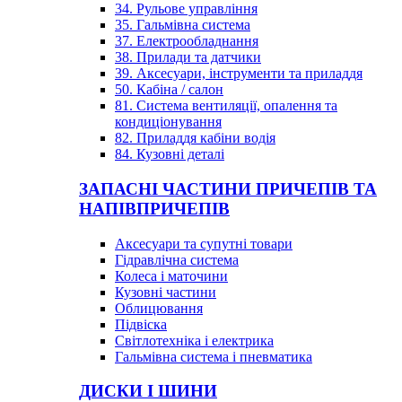
34. Рульове управління
35. Гальмівна система
37. Електрообладнання
38. Прилади та датчики
39. Аксесуари, інструменти та приладдя
50. Кабіна / салон
81. Система вентиляції, опалення та
кондиціонування
82. Приладдя кабіни водія
84. Кузовні деталі
ЗАПАСНІ ЧАСТИНИ ПРИЧЕПІВ ТА
НАПІВПРИЧЕПІВ
Аксесуари та супутні товари
Гідравлічна система
Колеса і маточини
Кузовні частини
Облицювання
Підвіска
Світлотехніка і електрика
Гальмівна система і пневматика
ДИСКИ І ШИНИ