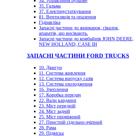
34. Управління рульове
35. Гальма
37. Електроустаткування
81. Вентиляція та опалення
Гідравліка
Запасні частини до жниварок, сівалок,
апаратів, що висівають.
Запасні частини до комбайнів JOHN DEERE,
NEW HOLLAND, CASE IH
ЗАПАСНІ ЧАСТИНИ FORD TRUCKS
10. Двигун
11. Система живлення
12. Система випуску газів
13. Система охолодження
16. Зчеплення
17. Коробка передач
22. Вали карданні
23. Міст передній
24. Міст задній
25. Міст проміжний
27. Пристрій сідельно-зчіпний
28. Рама
29. Підвіска