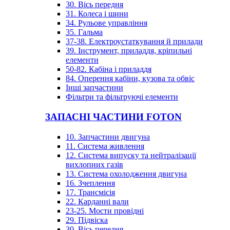
30. Вісь передня
31. Колеса і шини
34. Рульове управління
35. Гальма
37-38. Електроустаткування й прилади
39. Інструмент, приладдя, кріпильні
елементи
50-82. Кабіна і приладдя
84. Оперення кабіни, кузова та обвіс
Інші запчастини
Фільтри та фільтруючі елементи
ЗАПАСНІ ЧАСТИНИ FOTON
10. Запчастини двигуна
11. Система живлення
12. Система випуску та нейтралізації
вихлопних газів
13. Система охолодження двигуна
16. Зчеплення
17. Трансмісія
22. Карданні вали
23-25. Мости провідні
29. Підвіска
30. Вісь передня