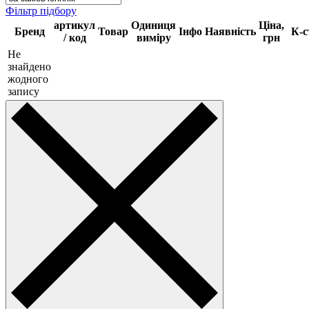
Фільтр підбору
артикул
Одиниця
Ціна,
Бренд
Товар
Інфо
Наявність
К-с
/ код
виміру
грн
Не
знайдено
жодного
запису