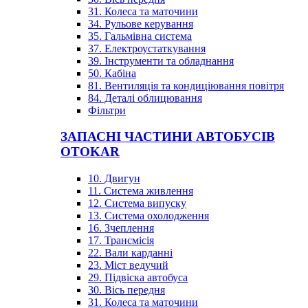
31. Колеса та маточини
34. Рульове керування
35. Гальмівна система
37. Електроустаткування
39. Інструменти та обладнання
50. Кабіна
81. Вентиляція та кондиціювання повітря
84. Деталі облицювання
Фільтри
ЗАПАСНІ ЧАСТИНИ АВТОБУСІВ
OTOKAR
10. Двигун
11. Система живлення
12. Система випуску
13. Система охолодження
16. Зчеплення
17. Трансмісія
22. Вали карданні
23. Міст ведучий
29. Підвіска автобуса
30. Вісь передня
31. Колеса та маточини