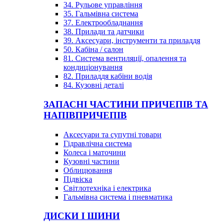
34. Рульове управління
35. Гальмівна система
37. Електрообладнання
38. Прилади та датчики
39. Аксесуари, інструменти та приладдя
50. Кабіна / салон
81. Система вентиляції, опалення та
кондиціонування
82. Приладдя кабіни водія
84. Кузовні деталі
ЗАПАСНІ ЧАСТИНИ ПРИЧЕПІВ ТА
НАПІВПРИЧЕПІВ
Аксесуари та супутні товари
Гідравлічна система
Колеса і маточини
Кузовні частини
Облицювання
Підвіска
Світлотехніка і електрика
Гальмівна система і пневматика
ДИСКИ І ШИНИ