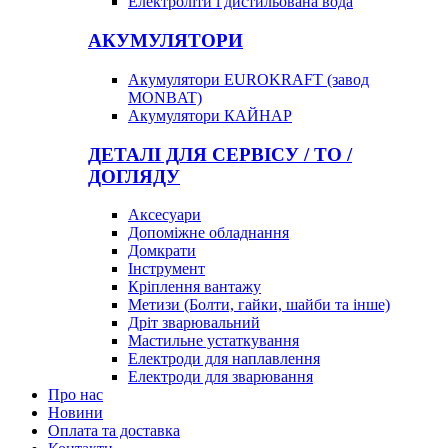
Електроліти і дистильована вода
АКУМУЛЯТОРИ
Акумулятори EUROKRAFT (завод
MONBAT)
Акумулятори КАЙНАР
ДЕТАЛІ ДЛЯ СЕРВІСУ / ТО /
ДОГЛЯДУ
Аксесуари
Допоміжне обладнання
Домкрати
Інструмент
Кріплення вантажу
Метизи (Болти, гайки, шайби та інше)
Дріт зварювальний
Мастильне устаткування
Електроди для наплавлення
Електроди для зварювання
Про нас
Новини
Оплата та доставка