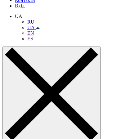
Контакти
Вхiд
UA
RU
UA
EN
ES