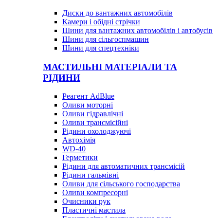
Диски до вантажних автомобілів
Камери і обідні стрічки
Шини для вантажних автомобілів і автобусів
Шини для сільгоспмашин
Шини для спецтехніки
МАСТИЛЬНІ МАТЕРІАЛИ ТА
РІДИНИ
Реагент AdBlue
Оливи моторні
Оливи гідравлічні
Оливи трансмісійні
Рідини охолоджуючі
Автохімія
WD-40
Герметики
Рідини для автоматичних трансмісій
Рідини гальмівні
Оливи для сільського господарства
Оливи компресорні
Очисники рук
Пластичні мастила