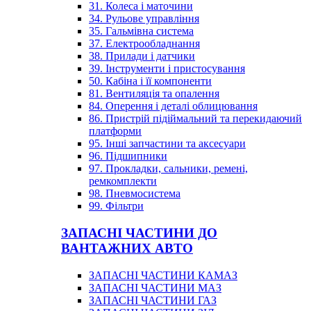
31. Колеса і маточини
34. Рульове управління
35. Гальмівна система
37. Електрообладнання
38. Прилади і датчики
39. Інструменти і пристосування
50. Кабіна і її компоненти
81. Вентиляція та опалення
84. Оперення і деталі облицювання
86. Пристрій підіймальний та перекидаючий
платформи
95. Інші запчастини та аксесуари
96. Підшипники
97. Прокладки, сальники, ремені,
ремкомплекти
98. Пневмосистема
99. Фільтри
ЗАПАСНІ ЧАСТИНИ ДО
ВАНТАЖНИХ АВТО
ЗАПАСНІ ЧАСТИНИ КАМАЗ
ЗАПАСНІ ЧАСТИНИ МАЗ
ЗАПАСНІ ЧАСТИНИ ГАЗ