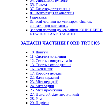
34. Управління рульове
35. Гальма
37. Електроустаткування
81. Вентиляція та опалення
Гідравліка
Запасні частини до жниварок, сівалок,
апаратів, що висівають.
Запасні частини до комбайнів JOHN DEERE,
NEW HOLLAND, CASE IH
ЗАПАСНІ ЧАСТИНИ FORD TRUCKS
10. Двигун
11. Система живлення
12. Система випуску газів
13. Система охолодження
16. Зчеплення
17. Коробка передач
22. Вали карданні
23. Міст передній
24. Міст задній
25. Міст проміжний
27. Пристрій сідельно-зчіпний
28. Рама
29. Підвіска