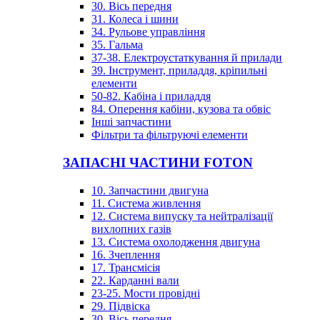
30. Вісь передня
31. Колеса і шини
34. Рульове управління
35. Гальма
37-38. Електроустаткування й прилади
39. Інструмент, приладдя, кріпильні
елементи
50-82. Кабіна і приладдя
84. Оперення кабіни, кузова та обвіс
Інші запчастини
Фільтри та фільтруючі елементи
ЗАПАСНІ ЧАСТИНИ FOTON
10. Запчастини двигуна
11. Система живлення
12. Система випуску та нейтралізації
вихлопних газів
13. Система охолодження двигуна
16. Зчеплення
17. Трансмісія
22. Карданні вали
23-25. Мости провідні
29. Підвіска
30. Вісь передня