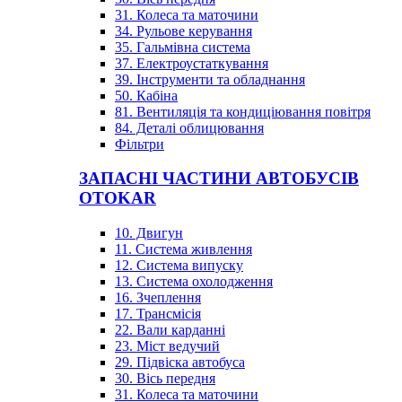
31. Колеса та маточини
34. Рульове керування
35. Гальмівна система
37. Електроустаткування
39. Інструменти та обладнання
50. Кабіна
81. Вентиляція та кондиціювання повітря
84. Деталі облицювання
Фільтри
ЗАПАСНІ ЧАСТИНИ АВТОБУСІВ
OTOKAR
10. Двигун
11. Система живлення
12. Система випуску
13. Система охолодження
16. Зчеплення
17. Трансмісія
22. Вали карданні
23. Міст ведучий
29. Підвіска автобуса
30. Вісь передня
31. Колеса та маточини