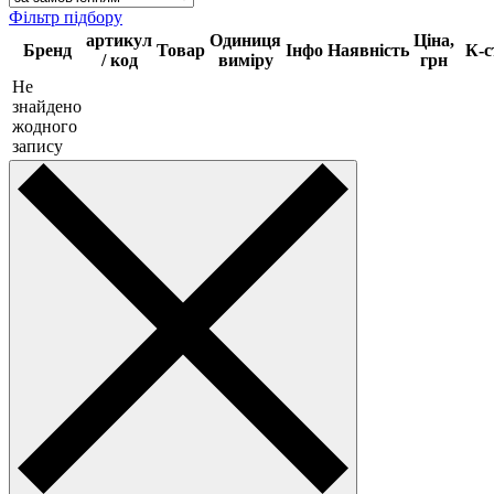
Фільтр підбору
артикул
Одиниця
Ціна,
Бренд
Товар
Інфо
Наявність
К-с
/ код
виміру
грн
Не
знайдено
жодного
запису