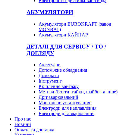
Електроліти і дистильована вода
АКУМУЛЯТОРИ
Акумулятори EUROKRAFT (завод
MONBAT)
Акумулятори КАЙНАР
ДЕТАЛІ ДЛЯ СЕРВІСУ / ТО /
ДОГЛЯДУ
Аксесуари
Допоміжне обладнання
Домкрати
Інструмент
Кріплення вантажу
Метизи (Болти, гайки, шайби та інше)
Дріт зварювальний
Мастильне устаткування
Електроди для наплавлення
Електроди для зварювання
Про нас
Новини
Оплата та доставка