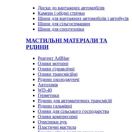
Диски до вантажних автомобілів
Камери і обідні стрічки
Шини для вантажних автомобілів і автобусів
Шини для сільгоспмашин
Шини для спецтехніки
МАСТИЛЬНІ МАТЕРІАЛИ ТА
РІДИНИ
Реагент AdBlue
Оливи моторні
Оливи гідравлічні
Оливи трансмісійні
Рідини охолоджуючі
Автохімія
WD-40
Герметики
Рідини для автоматичних трансмісій
Рідини гальмівні
Оливи для сільського господарства
Оливи компресорні
Очисники рук
Пластичні мастила