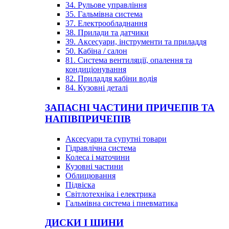
34. Рульове управління
35. Гальмівна система
37. Електрообладнання
38. Прилади та датчики
39. Аксесуари, інструменти та приладдя
50. Кабіна / салон
81. Система вентиляції, опалення та
кондиціонування
82. Приладдя кабіни водія
84. Кузовні деталі
ЗАПАСНІ ЧАСТИНИ ПРИЧЕПІВ ТА
НАПІВПРИЧЕПІВ
Аксесуари та супутні товари
Гідравлічна система
Колеса і маточини
Кузовні частини
Облицювання
Підвіска
Світлотехніка і електрика
Гальмівна система і пневматика
ДИСКИ І ШИНИ