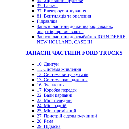
34. Управління рульове
35. Гальма
37. Електроустаткування
81. Вентиляція та опалення
Гідравліка
Запасні частини до жниварок, сівалок,
апаратів, що висівають.
Запасні частини до комбайнів JOHN DEERE,
NEW HOLLAND, CASE IH
ЗАПАСНІ ЧАСТИНИ FORD TRUCKS
10. Двигун
11. Система живлення
12. Система випуску газів
13. Система охолодження
16. Зчеплення
17. Коробка передач
22. Вали карданні
23. Міст передній
24. Міст задній
25. Міст проміжний
27. Пристрій сідельно-зчіпний
28. Рама
29. Підвіска