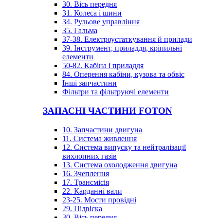
30. Вісь передня
31. Колеса і шини
34. Рульове управління
35. Гальма
37-38. Електроустаткування й прилади
39. Інструмент, приладдя, кріпильні
елементи
50-82. Кабіна і приладдя
84. Оперення кабіни, кузова та обвіс
Інші запчастини
Фільтри та фільтруючі елементи
ЗАПАСНІ ЧАСТИНИ FOTON
10. Запчастини двигуна
11. Система живлення
12. Система випуску та нейтралізації
вихлопних газів
13. Система охолодження двигуна
16. Зчеплення
17. Трансмісія
22. Карданні вали
23-25. Мости провідні
29. Підвіска
30. Вісь передня