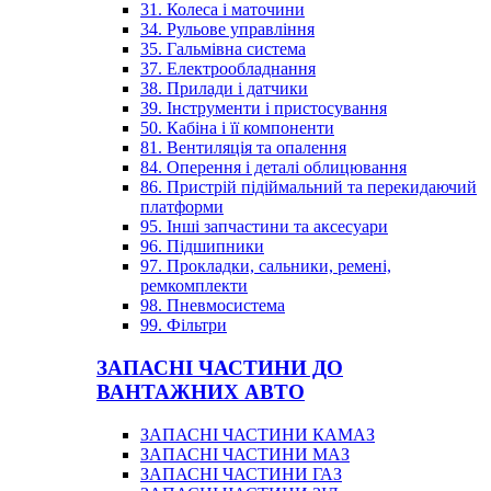
31. Колеса і маточини
34. Рульове управління
35. Гальмівна система
37. Електрообладнання
38. Прилади і датчики
39. Інструменти і пристосування
50. Кабіна і її компоненти
81. Вентиляція та опалення
84. Оперення і деталі облицювання
86. Пристрій підіймальний та перекидаючий
платформи
95. Інші запчастини та аксесуари
96. Підшипники
97. Прокладки, сальники, ремені,
ремкомплекти
98. Пневмосистема
99. Фільтри
ЗАПАСНІ ЧАСТИНИ ДО
ВАНТАЖНИХ АВТО
ЗАПАСНІ ЧАСТИНИ КАМАЗ
ЗАПАСНІ ЧАСТИНИ МАЗ
ЗАПАСНІ ЧАСТИНИ ГАЗ