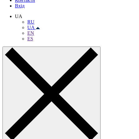
Контакти
Вхiд
UA
RU
UA
EN
ES