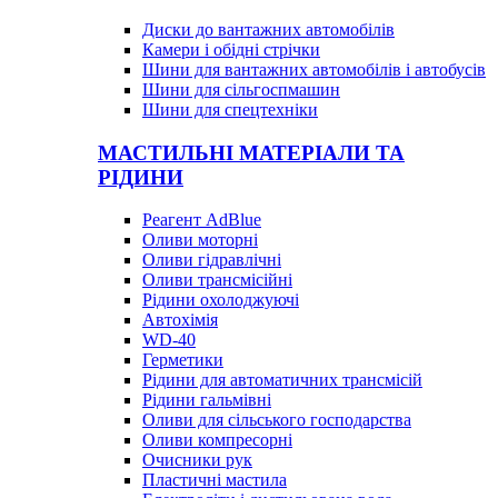
Диски до вантажних автомобілів
Камери і обідні стрічки
Шини для вантажних автомобілів і автобусів
Шини для сільгоспмашин
Шини для спецтехніки
МАСТИЛЬНІ МАТЕРІАЛИ ТА
РІДИНИ
Реагент AdBlue
Оливи моторні
Оливи гідравлічні
Оливи трансмісійні
Рідини охолоджуючі
Автохімія
WD-40
Герметики
Рідини для автоматичних трансмісій
Рідини гальмівні
Оливи для сільського господарства
Оливи компресорні
Очисники рук
Пластичні мастила