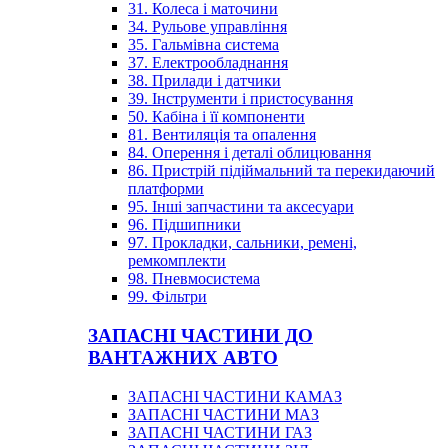
31. Колеса і маточини
34. Рульове управління
35. Гальмівна система
37. Електрообладнання
38. Прилади і датчики
39. Інструменти і пристосування
50. Кабіна і її компоненти
81. Вентиляція та опалення
84. Оперення і деталі облицювання
86. Пристрій підіймальний та перекидаючий
платформи
95. Інші запчастини та аксесуари
96. Підшипники
97. Прокладки, сальники, ремені,
ремкомплекти
98. Пневмосистема
99. Фільтри
ЗАПАСНІ ЧАСТИНИ ДО
ВАНТАЖНИХ АВТО
ЗАПАСНІ ЧАСТИНИ КАМАЗ
ЗАПАСНІ ЧАСТИНИ МАЗ
ЗАПАСНІ ЧАСТИНИ ГАЗ