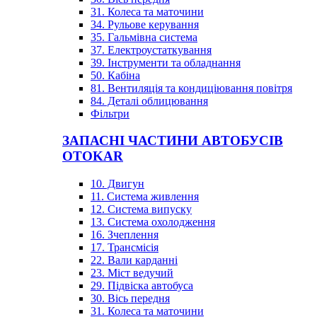
31. Колеса та маточини
34. Рульове керування
35. Гальмівна система
37. Електроустаткування
39. Інструменти та обладнання
50. Кабіна
81. Вентиляція та кондиціювання повітря
84. Деталі облицювання
Фільтри
ЗАПАСНІ ЧАСТИНИ АВТОБУСІВ
OTOKAR
10. Двигун
11. Система живлення
12. Система випуску
13. Система охолодження
16. Зчеплення
17. Трансмісія
22. Вали карданні
23. Міст ведучий
29. Підвіска автобуса
30. Вісь передня
31. Колеса та маточини