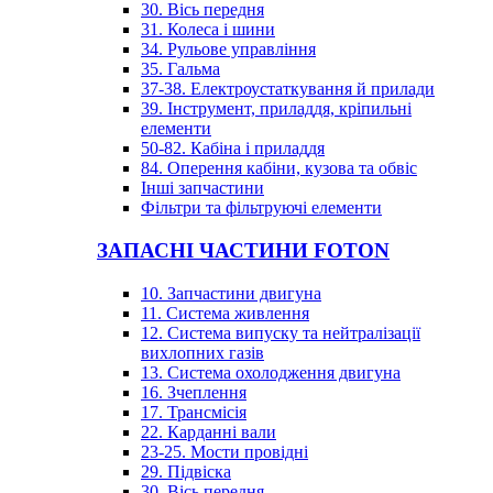
30. Вісь передня
31. Колеса і шини
34. Рульове управління
35. Гальма
37-38. Електроустаткування й прилади
39. Інструмент, приладдя, кріпильні
елементи
50-82. Кабіна і приладдя
84. Оперення кабіни, кузова та обвіс
Інші запчастини
Фільтри та фільтруючі елементи
ЗАПАСНІ ЧАСТИНИ FOTON
10. Запчастини двигуна
11. Система живлення
12. Система випуску та нейтралізації
вихлопних газів
13. Система охолодження двигуна
16. Зчеплення
17. Трансмісія
22. Карданні вали
23-25. Мости провідні
29. Підвіска
30. Вісь передня