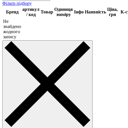
Фільтр підбору
артикул
Одиниця
Ціна,
Бренд
Товар
Інфо
Наявність
К-с
/ код
виміру
грн
Не
знайдено
жодного
запису