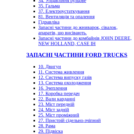
34. Управління рульове
35. Гальма
37. Електроустаткування
81. Вентиляція та опалення
Гідравліка
Запасні частини до жниварок, сівалок,
апаратів, що висівають.
Запасні частини до комбайнів JOHN DEERE,
NEW HOLLAND, CASE IH
ЗАПАСНІ ЧАСТИНИ FORD TRUCKS
10. Двигун
11. Система живлення
12. Система випуску газів
13. Система охолодження
16. Зчеплення
17. Коробка передач
22. Вали карданні
23. Міст передній
24. Міст задній
25. Міст проміжний
27. Пристрій сідельно-зчіпний
28. Рама
29. Підвіска