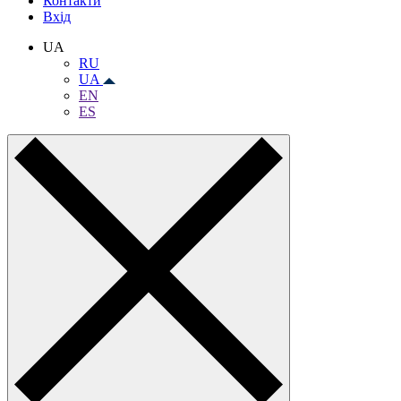
Контакти
Вхiд
UA
RU
UA
EN
ES