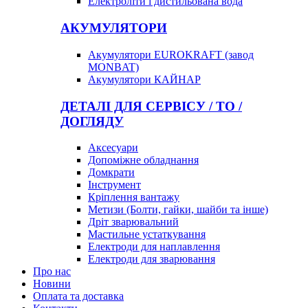
Електроліти і дистильована вода
АКУМУЛЯТОРИ
Акумулятори EUROKRAFT (завод
MONBAT)
Акумулятори КАЙНАР
ДЕТАЛІ ДЛЯ СЕРВІСУ / ТО /
ДОГЛЯДУ
Аксесуари
Допоміжне обладнання
Домкрати
Інструмент
Кріплення вантажу
Метизи (Болти, гайки, шайби та інше)
Дріт зварювальний
Мастильне устаткування
Електроди для наплавлення
Електроди для зварювання
Про нас
Новини
Оплата та доставка