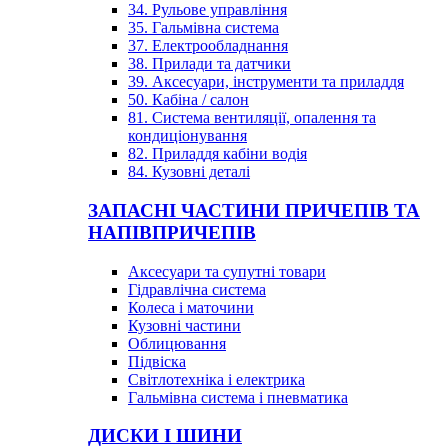
34. Рульове управління
35. Гальмівна система
37. Електрообладнання
38. Прилади та датчики
39. Аксесуари, інструменти та приладдя
50. Кабіна / салон
81. Система вентиляції, опалення та
кондиціонування
82. Приладдя кабіни водія
84. Кузовні деталі
ЗАПАСНІ ЧАСТИНИ ПРИЧЕПІВ ТА
НАПІВПРИЧЕПІВ
Аксесуари та супутні товари
Гідравлічна система
Колеса і маточини
Кузовні частини
Облицювання
Підвіска
Світлотехніка і електрика
Гальмівна система і пневматика
ДИСКИ І ШИНИ