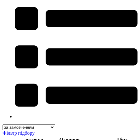
Фільтр підбору
артикул
Одиниця
Ціна,