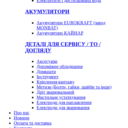
Електроліти і дистильована вода
АКУМУЛЯТОРИ
Акумулятори EUROKRAFT (завод
MONBAT)
Акумулятори КАЙНАР
ДЕТАЛІ ДЛЯ СЕРВІСУ / ТО /
ДОГЛЯДУ
Аксесуари
Допоміжне обладнання
Домкрати
Інструмент
Кріплення вантажу
Метизи (Болти, гайки, шайби та інше)
Дріт зварювальний
Мастильне устаткування
Електроди для наплавлення
Електроди для зварювання
Про нас
Новини
Оплата та доставка