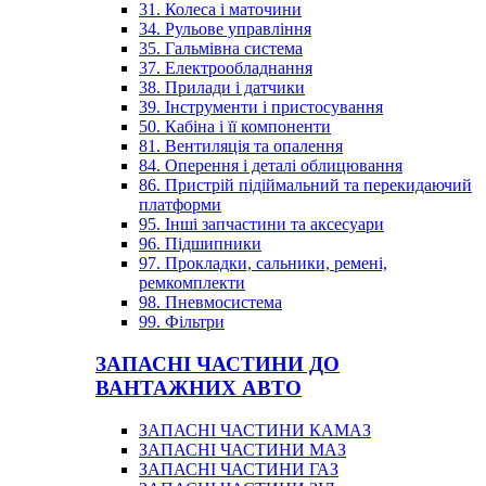
31. Колеса і маточини
34. Рульове управління
35. Гальмівна система
37. Електрообладнання
38. Прилади і датчики
39. Інструменти і пристосування
50. Кабіна і її компоненти
81. Вентиляція та опалення
84. Оперення і деталі облицювання
86. Пристрій підіймальний та перекидаючий
платформи
95. Інші запчастини та аксесуари
96. Підшипники
97. Прокладки, сальники, ремені,
ремкомплекти
98. Пневмосистема
99. Фільтри
ЗАПАСНІ ЧАСТИНИ ДО
ВАНТАЖНИХ АВТО
ЗАПАСНІ ЧАСТИНИ КАМАЗ
ЗАПАСНІ ЧАСТИНИ МАЗ
ЗАПАСНІ ЧАСТИНИ ГАЗ