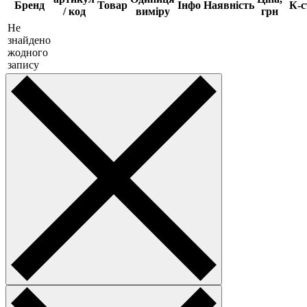
Бренд
Товар
Інфо
Наявність
К-с
/ код
виміру
грн
Не
знайдено
жодного
запису