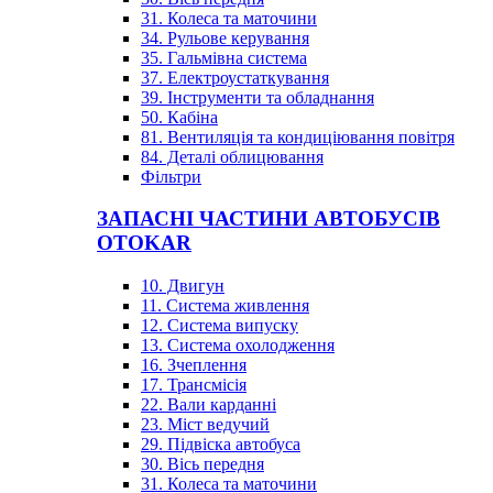
31. Колеса та маточини
34. Рульове керування
35. Гальмівна система
37. Електроустаткування
39. Інструменти та обладнання
50. Кабіна
81. Вентиляція та кондиціювання повітря
84. Деталі облицювання
Фільтри
ЗАПАСНІ ЧАСТИНИ АВТОБУСІВ
OTOKAR
10. Двигун
11. Система живлення
12. Система випуску
13. Система охолодження
16. Зчеплення
17. Трансмісія
22. Вали карданні
23. Міст ведучий
29. Підвіска автобуса
30. Вісь передня
31. Колеса та маточини