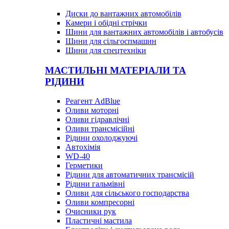
Диски до вантажних автомобілів
Камери і обідні стрічки
Шини для вантажних автомобілів і автобусів
Шини для сільгоспмашин
Шини для спецтехніки
МАСТИЛЬНІ МАТЕРІАЛИ ТА
РІДИНИ
Реагент AdBlue
Оливи моторні
Оливи гідравлічні
Оливи трансмісійні
Рідини охолоджуючі
Автохімія
WD-40
Герметики
Рідини для автоматичних трансмісій
Рідини гальмівні
Оливи для сільського господарства
Оливи компресорні
Очисники рук
Пластичні мастила