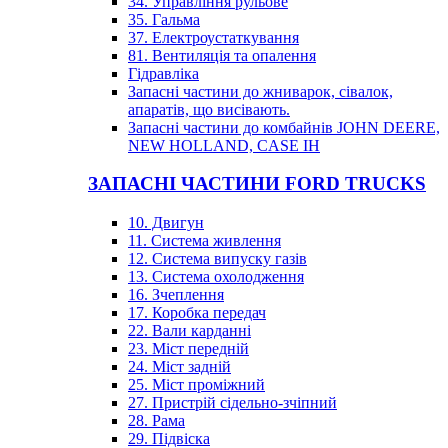
34. Управління рульове
35. Гальма
37. Електроустаткування
81. Вентиляція та опалення
Гідравліка
Запасні частини до жниварок, сівалок,
апаратів, що висівають.
Запасні частини до комбайнів JOHN DEERE,
NEW HOLLAND, CASE IH
ЗАПАСНІ ЧАСТИНИ FORD TRUCKS
10. Двигун
11. Система живлення
12. Система випуску газів
13. Система охолодження
16. Зчеплення
17. Коробка передач
22. Вали карданні
23. Міст передній
24. Міст задній
25. Міст проміжний
27. Пристрій сідельно-зчіпний
28. Рама
29. Підвіска