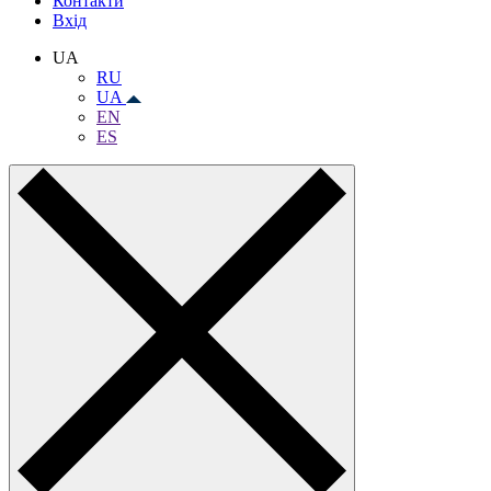
Контакти
Вхiд
UA
RU
UA
EN
ES