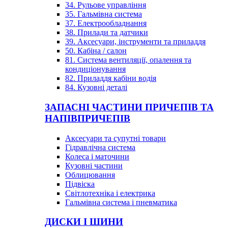
34. Рульове управління
35. Гальмівна система
37. Електрообладнання
38. Прилади та датчики
39. Аксесуари, інструменти та приладдя
50. Кабіна / салон
81. Система вентиляції, опалення та
кондиціонування
82. Приладдя кабіни водія
84. Кузовні деталі
ЗАПАСНІ ЧАСТИНИ ПРИЧЕПІВ ТА
НАПІВПРИЧЕПІВ
Аксесуари та супутні товари
Гідравлічна система
Колеса і маточини
Кузовні частини
Облицювання
Підвіска
Світлотехніка і електрика
Гальмівна система і пневматика
ДИСКИ І ШИНИ