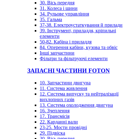
30. Вісь передня
31. Колеса і шини
34. Рульове управління
35. Гальма
37-38. Електроустаткування й прилади
39. Інструмент, приладдя, кріпильні
елементи
50-82. Кабіна і приладдя
84. Оперення кабіни, кузова та обвіс
Інші запчастини
Фільтри та фільтруючі елементи
ЗАПАСНІ ЧАСТИНИ FOTON
10. Запчастини двигуна
11. Система живлення
12. Система випуску та нейтралізації
вихлопних газів
13. Система охолодження двигуна
16. Зчеплення
17. Трансмісія
22. Карданні вали
23-25. Мости провідні
29. Підвіска
30. Вісь передня