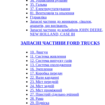
34. Управління рульове
35. Гальма
37. Електроустаткування
81. Вентиляція та опалення
Гідравліка
Запасні частини до жниварок, сівалок,
апаратів, що висівають.
Запасні частини до комбайнів JOHN DEERE,
NEW HOLLAND, CASE IH
ЗАПАСНІ ЧАСТИНИ FORD TRUCKS
10. Двигун
11. Система живлення
12. Система випуску газів
13. Система охолодження
16. Зчеплення
17. Коробка передач
22. Вали карданні
23. Міст передній
24. Міст задній
25. Міст проміжний
27. Пристрій сідельно-зчіпний
28. Рама
29. Підвіска