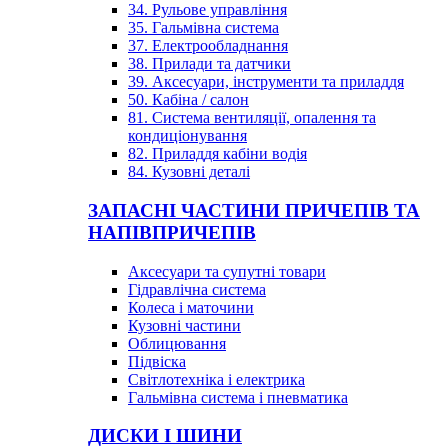
34. Рульове управління
35. Гальмівна система
37. Електрообладнання
38. Прилади та датчики
39. Аксесуари, інструменти та приладдя
50. Кабіна / салон
81. Система вентиляції, опалення та
кондиціонування
82. Приладдя кабіни водія
84. Кузовні деталі
ЗАПАСНІ ЧАСТИНИ ПРИЧЕПІВ ТА
НАПІВПРИЧЕПІВ
Аксесуари та супутні товари
Гідравлічна система
Колеса і маточини
Кузовні частини
Облицювання
Підвіска
Світлотехніка і електрика
Гальмівна система і пневматика
ДИСКИ І ШИНИ