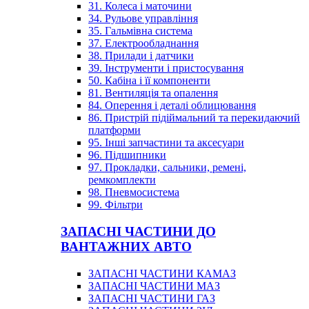
31. Колеса і маточини
34. Рульове управління
35. Гальмівна система
37. Електрообладнання
38. Прилади і датчики
39. Інструменти і пристосування
50. Кабіна і її компоненти
81. Вентиляція та опалення
84. Оперення і деталі облицювання
86. Пристрій підіймальний та перекидаючий
платформи
95. Інші запчастини та аксесуари
96. Підшипники
97. Прокладки, сальники, ремені,
ремкомплекти
98. Пневмосистема
99. Фільтри
ЗАПАСНІ ЧАСТИНИ ДО
ВАНТАЖНИХ АВТО
ЗАПАСНІ ЧАСТИНИ КАМАЗ
ЗАПАСНІ ЧАСТИНИ МАЗ
ЗАПАСНІ ЧАСТИНИ ГАЗ