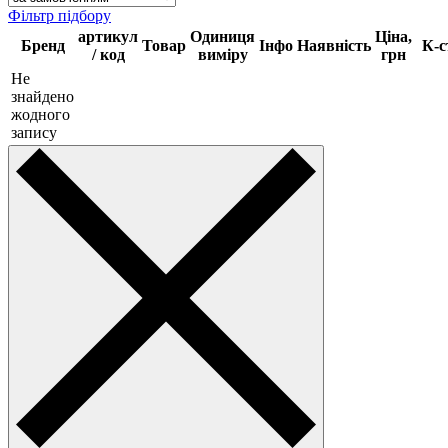
Фільтр підбору
артикул
Одиниця
Ціна,
Бренд
Товар
Інфо
Наявність
К-с
/ код
виміру
грн
Не
знайдено
жодного
запису