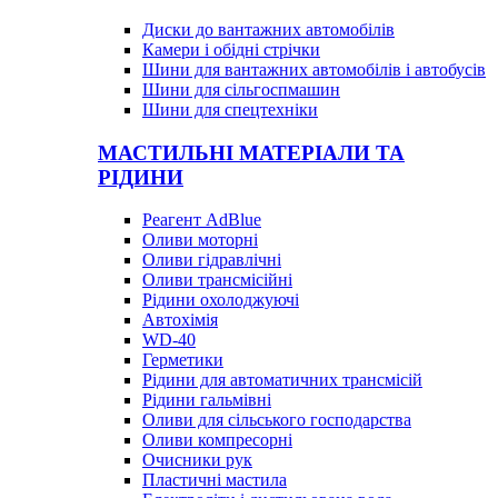
Диски до вантажних автомобілів
Камери і обідні стрічки
Шини для вантажних автомобілів і автобусів
Шини для сільгоспмашин
Шини для спецтехніки
МАСТИЛЬНІ МАТЕРІАЛИ ТА
РІДИНИ
Реагент AdBlue
Оливи моторні
Оливи гідравлічні
Оливи трансмісійні
Рідини охолоджуючі
Автохімія
WD-40
Герметики
Рідини для автоматичних трансмісій
Рідини гальмівні
Оливи для сільського господарства
Оливи компресорні
Очисники рук
Пластичні мастила