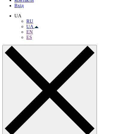
Контакти
Вхiд
UA
RU
UA
EN
ES