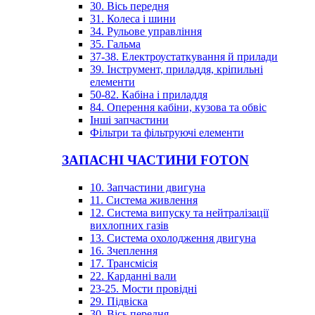
30. Вісь передня
31. Колеса і шини
34. Рульове управління
35. Гальма
37-38. Електроустаткування й прилади
39. Інструмент, приладдя, кріпильні
елементи
50-82. Кабіна і приладдя
84. Оперення кабіни, кузова та обвіс
Інші запчастини
Фільтри та фільтруючі елементи
ЗАПАСНІ ЧАСТИНИ FOTON
10. Запчастини двигуна
11. Система живлення
12. Система випуску та нейтралізації
вихлопних газів
13. Система охолодження двигуна
16. Зчеплення
17. Трансмісія
22. Карданні вали
23-25. Мости провідні
29. Підвіска
30. Вісь передня