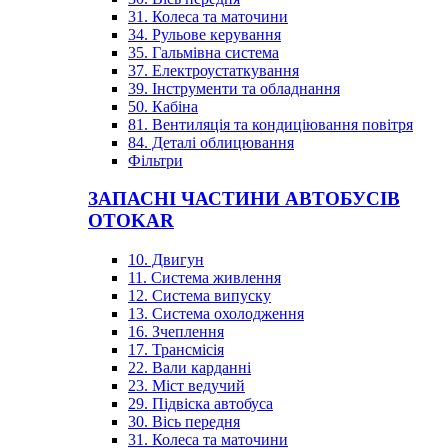
31. Колеса та маточини
34. Рульове керування
35. Гальмівна система
37. Електроустаткування
39. Інструменти та обладнання
50. Кабіна
81. Вентиляція та кондиціювання повітря
84. Деталі облицювання
Фільтри
ЗАПАСНІ ЧАСТИНИ АВТОБУСІВ
OTOKAR
10. Двигун
11. Система живлення
12. Система випуску
13. Система охолодження
16. Зчеплення
17. Трансмісія
22. Вали карданні
23. Міст ведучий
29. Підвіска автобуса
30. Вісь передня
31. Колеса та маточини