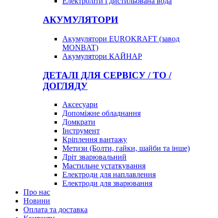
Електроліти і дистильована вода
АКУМУЛЯТОРИ
Акумулятори EUROKRAFT (завод
MONBAT)
Акумулятори КАЙНАР
ДЕТАЛІ ДЛЯ СЕРВІСУ / ТО /
ДОГЛЯДУ
Аксесуари
Допоміжне обладнання
Домкрати
Інструмент
Кріплення вантажу
Метизи (Болти, гайки, шайби та інше)
Дріт зварювальний
Мастильне устаткування
Електроди для наплавлення
Електроди для зварювання
Про нас
Новини
Оплата та доставка