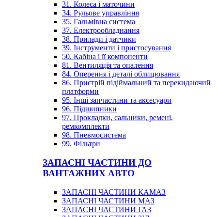
31. Колеса і маточини
34. Рульове управління
35. Гальмівна система
37. Електрообладнання
38. Прилади і датчики
39. Інструменти і пристосування
50. Кабіна і її компоненти
81. Вентиляція та опалення
84. Оперення і деталі облицювання
86. Пристрій підіймальний та перекидаючий
платформи
95. Інші запчастини та аксесуари
96. Підшипники
97. Прокладки, сальники, ремені,
ремкомплекти
98. Пневмосистема
99. Фільтри
ЗАПАСНІ ЧАСТИНИ ДО
ВАНТАЖНИХ АВТО
ЗАПАСНІ ЧАСТИНИ КАМАЗ
ЗАПАСНІ ЧАСТИНИ МАЗ
ЗАПАСНІ ЧАСТИНИ ГАЗ