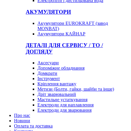
Електроліти і дистильована вода
АКУМУЛЯТОРИ
Акумулятори EUROKRAFT (завод
MONBAT)
Акумулятори КАЙНАР
ДЕТАЛІ ДЛЯ СЕРВІСУ / ТО /
ДОГЛЯДУ
Аксесуари
Допоміжне обладнання
Домкрати
Інструмент
Кріплення вантажу
Метизи (Болти, гайки, шайби та інше)
Дріт зварювальний
Мастильне устаткування
Електроди для наплавлення
Електроди для зварювання
Про нас
Новини
Оплата та доставка