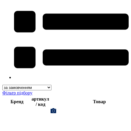
Фільтр підбору
артикул
Бренд
Товар
/ код