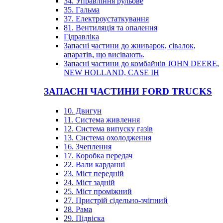
34. Управління рульове
35. Гальма
37. Електроустаткування
81. Вентиляція та опалення
Гідравліка
Запасні частини до жниварок, сівалок,
апаратів, що висівають.
Запасні частини до комбайнів JOHN DEERE,
NEW HOLLAND, CASE IH
ЗАПАСНІ ЧАСТИНИ FORD TRUCKS
10. Двигун
11. Система живлення
12. Система випуску газів
13. Система охолодження
16. Зчеплення
17. Коробка передач
22. Вали карданні
23. Міст передній
24. Міст задній
25. Міст проміжний
27. Пристрій сідельно-зчіпний
28. Рама
29. Підвіска