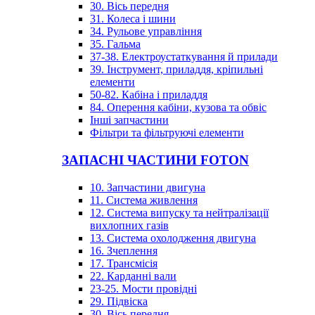
30. Вісь передня
31. Колеса і шини
34. Рульове управління
35. Гальма
37-38. Електроустаткування й прилади
39. Інструмент, приладдя, кріпильні
елементи
50-82. Кабіна і приладдя
84. Оперення кабіни, кузова та обвіс
Інші запчастини
Фільтри та фільтруючі елементи
ЗАПАСНІ ЧАСТИНИ FOTON
10. Запчастини двигуна
11. Система живлення
12. Система випуску та нейтралізації
вихлопних газів
13. Система охолодження двигуна
16. Зчеплення
17. Трансмісія
22. Карданні вали
23-25. Мости провідні
29. Підвіска
30. Вісь передня