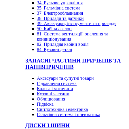
34. Рульове управління
35. Гальмівна система
37. Електрообладнання
38. Прилади та датчики
39. Аксесуари, інструменти та приладдя
50. Кабіна / салон
81. Система вентиляції, опалення та
кондиціонування
82. Приладдя кабіни водія
84. Кузовні деталі
ЗАПАСНІ ЧАСТИНИ ПРИЧЕПІВ ТА
НАПІВПРИЧЕПІВ
Аксесуари та супутні товари
Гідравлічна система
Колеса і маточини
Кузовні частини
Облицювання
Підвіска
Світлотехніка і електрика
Гальмівна система і пневматика
ДИСКИ І ШИНИ