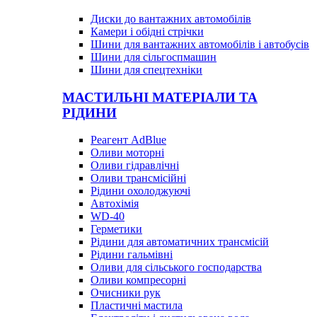
Диски до вантажних автомобілів
Камери і обідні стрічки
Шини для вантажних автомобілів і автобусів
Шини для сільгоспмашин
Шини для спецтехніки
МАСТИЛЬНІ МАТЕРІАЛИ ТА
РІДИНИ
Реагент AdBlue
Оливи моторні
Оливи гідравлічні
Оливи трансмісійні
Рідини охолоджуючі
Автохімія
WD-40
Герметики
Рідини для автоматичних трансмісій
Рідини гальмівні
Оливи для сільського господарства
Оливи компресорні
Очисники рук
Пластичні мастила