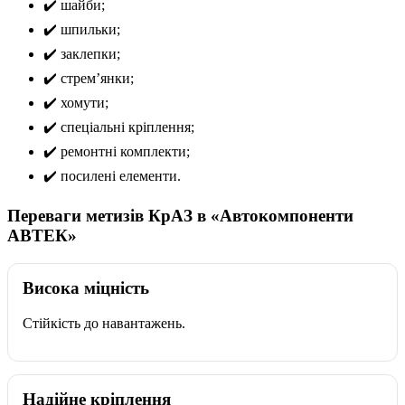
✔️ шайби;
✔️ шпильки;
✔️ заклепки;
✔️ стрем’янки;
✔️ хомути;
✔️ спеціальні кріплення;
✔️ ремонтні комплекти;
✔️ посилені елементи.
Переваги метизів КрАЗ в «Автокомпоненти
АВТЕК»
Висока міцність
Стійкість до навантажень.
Надійне кріплення