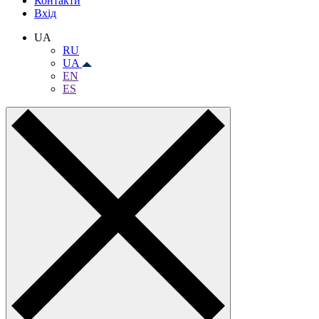
Контакти
Вхiд
UA
RU
UA
EN
ES