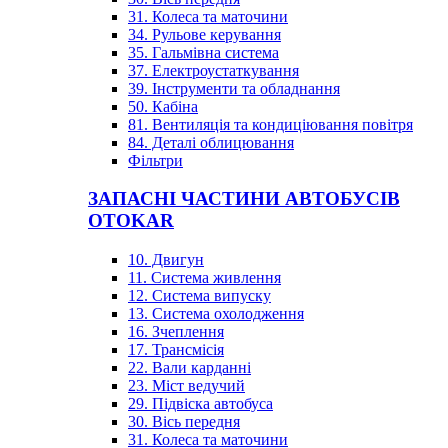
31. Колеса та маточини
34. Рульове керування
35. Гальмівна система
37. Електроустаткування
39. Інструменти та обладнання
50. Кабіна
81. Вентиляція та кондиціювання повітря
84. Деталі облицювання
Фільтри
ЗАПАСНІ ЧАСТИНИ АВТОБУСІВ
OTOKAR
10. Двигун
11. Система живлення
12. Система випуску
13. Система охолодження
16. Зчеплення
17. Трансмісія
22. Вали карданні
23. Міст ведучий
29. Підвіска автобуса
30. Вісь передня
31. Колеса та маточини