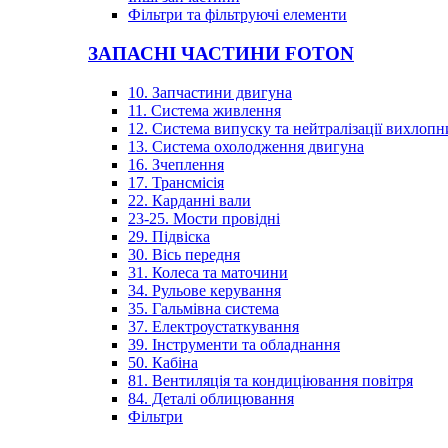
Фільтри та фільтруючі елементи
ЗАПАСНІ ЧАСТИНИ FOTON
10. Запчастини двигуна
11. Система живлення
12. Система випуску та нейтралізації вихлопн
13. Система охолодження двигуна
16. Зчеплення
17. Трансмісія
22. Карданні вали
23-25. Мости провідні
29. Підвіска
30. Вісь передня
31. Колеса та маточини
34. Рульове керування
35. Гальмівна система
37. Електроустаткування
39. Інструменти та обладнання
50. Кабіна
81. Вентиляція та кондиціювання повітря
84. Деталі облицювання
Фільтри