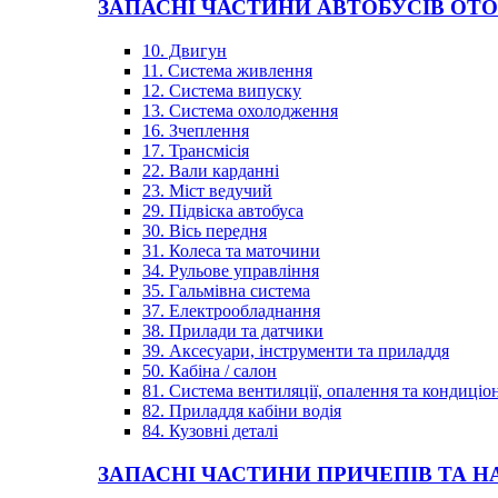
ЗАПАСНІ ЧАСТИНИ АВТОБУСІВ OT
10. Двигун
11. Система живлення
12. Система випуску
13. Система охолодження
16. Зчеплення
17. Трансмісія
22. Вали карданні
23. Міст ведучий
29. Підвіска автобуса
30. Вісь передня
31. Колеса та маточини
34. Рульове управління
35. Гальмівна система
37. Електрообладнання
38. Прилади та датчики
39. Аксесуари, інструменти та приладдя
50. Кабіна / салон
81. Система вентиляції, опалення та кондиці
82. Приладдя кабіни водія
84. Кузовні деталі
ЗАПАСНІ ЧАСТИНИ ПРИЧЕПІВ ТА Н