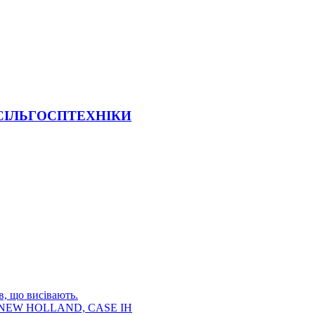
 СІЛЬГОСПТЕХНІКИ
в, що висівають.
E, NEW HOLLAND, CASE IH