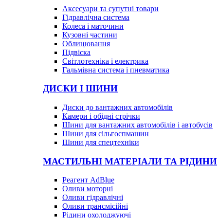
Аксесуари та супутні товари
Гідравлічна система
Колеса і маточини
Кузовні частини
Облицювання
Підвіска
Світлотехніка і електрика
Гальмівна система і пневматика
ДИСКИ І ШИНИ
Диски до вантажних автомобілів
Камери і обідні стрічки
Шини для вантажних автомобілів і автобусів
Шини для сільгоспмашин
Шини для спецтехніки
МАСТИЛЬНІ МАТЕРІАЛИ ТА РІДИНИ
Реагент AdBlue
Оливи моторні
Оливи гідравлічні
Оливи трансмісійні
Рідини охолоджуючі