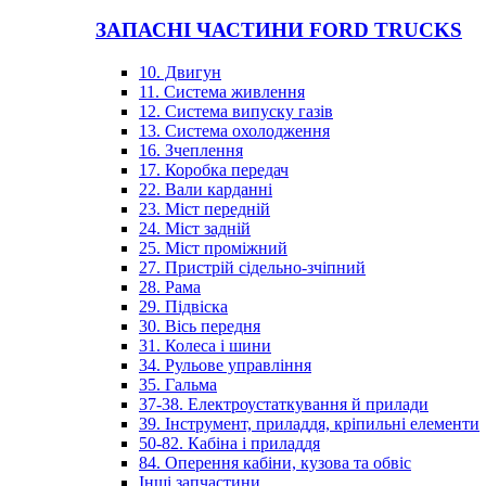
ЗАПАСНІ ЧАСТИНИ FORD TRUCKS
10. Двигун
11. Система живлення
12. Система випуску газів
13. Система охолодження
16. Зчеплення
17. Коробка передач
22. Вали карданні
23. Міст передній
24. Міст задній
25. Міст проміжний
27. Пристрій сідельно-зчіпний
28. Рама
29. Підвіска
30. Вісь передня
31. Колеса і шини
34. Рульове управління
35. Гальма
37-38. Електроустаткування й прилади
39. Інструмент, приладдя, кріпильні елементи
50-82. Кабіна і приладдя
84. Оперення кабіни, кузова та обвіс
Інші запчастини