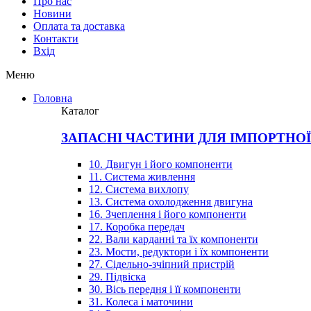
Про нас
Новини
Оплата та доставка
Контакти
Вхiд
Меню
Головна
Каталог
ЗАПАСНІ ЧАСТИНИ ДЛЯ ІМПОРТНО
10. Двигун і його компоненти
11. Система живлення
12. Система вихлопу
13. Система охолодження двигуна
16. Зчеплення і його компоненти
17. Коробка передач
22. Вали карданні та їх компоненти
23. Мости, редуктори і їх компоненти
27. Сідельно-зчіпний пристрій
29. Підвіска
30. Вісь передня і її компоненти
31. Колеса і маточини