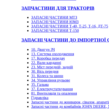
ЗАПЧАСТИНИ ДЛЯ ТРАКТОРІВ
ЗАПАСНІ ЧАСТИНИ МТЗ
ЗАПАСНІ ЧАСТИНИ ЮМЗ
ЗАПАСНІ ЧАСТИНИ Т-40, Т-25, Т-16, ДТ-75
ЗАПАСНІ ЧАСТИНИ Т-150
ЗАПАСНІ ЧАСТИНИ ДО ІМПОРТНОЇ
10. Двигун ЗЧ
13. Система охолодження
17. Коробка передач
22. Вали карданні
23. Міст передній, задній
30. Вісь передня
31. Колеса та шини
34. Управління рульове
35. Гальма
37. Електроустаткування
81. Вентиляція та опалення
Гідравліка
Запасні частини до жниварок, сівалок, апараті
Запасні частини до комбайнів JOHN DEER