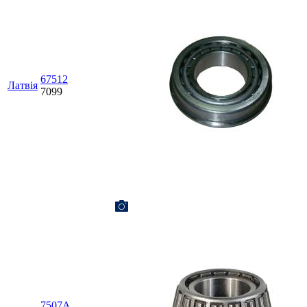
67512
Латвія
7099
7507А