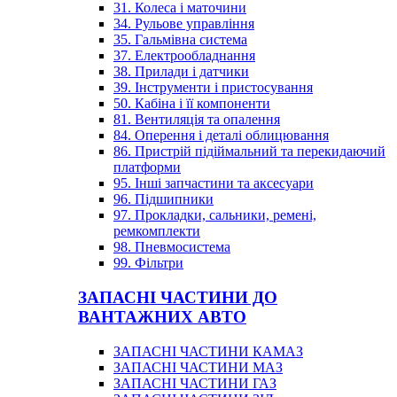
31. Колеса і маточини
34. Рульове управління
35. Гальмівна система
37. Електрообладнання
38. Прилади і датчики
39. Інструменти і пристосування
50. Кабіна і її компоненти
81. Вентиляція та опалення
84. Оперення і деталі облицювання
86. Пристрій підіймальний та перекидаючий
платформи
95. Інші запчастини та аксесуари
96. Підшипники
97. Прокладки, сальники, ремені,
ремкомплекти
98. Пневмосистема
99. Фільтри
ЗАПАСНІ ЧАСТИНИ ДО
ВАНТАЖНИХ АВТО
ЗАПАСНІ ЧАСТИНИ КАМАЗ
ЗАПАСНІ ЧАСТИНИ МАЗ
ЗАПАСНІ ЧАСТИНИ ГАЗ