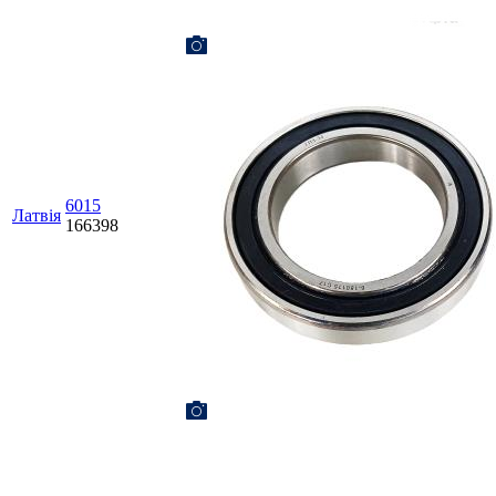
6015
Латвія
166398