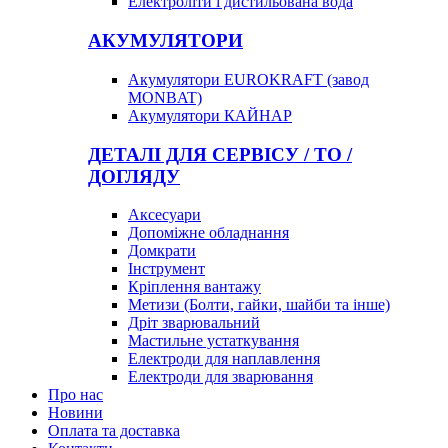
Електроліти і дистильована вода
АКУМУЛЯТОРИ
Акумулятори EUROKRAFT (завод
MONBAT)
Акумулятори КАЙНАР
ДЕТАЛІ ДЛЯ СЕРВІСУ / ТО /
ДОГЛЯДУ
Аксесуари
Допоміжне обладнання
Домкрати
Інструмент
Кріплення вантажу
Метизи (Болти, гайки, шайби та інше)
Дріт зварювальний
Мастильне устаткування
Електроди для наплавлення
Електроди для зварювання
Про нас
Новини
Оплата та доставка