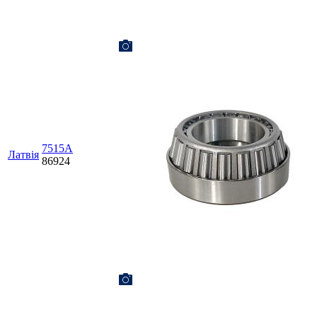
7515А
Латвія
86924