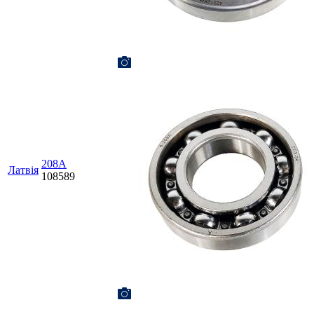
208А
Латвія
108589