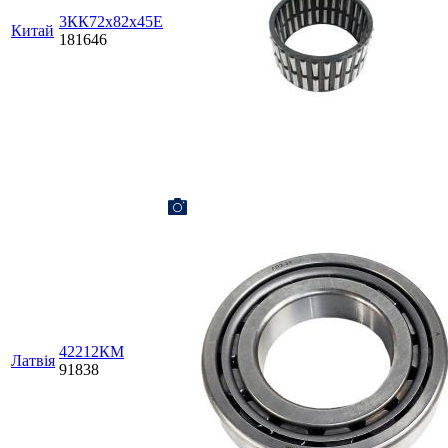
3КК72х82х45Е
Китай
181646
42212КМ
Латвія
91838