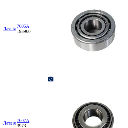
7605А
Латвія
193960
7607А
Латвія
3973