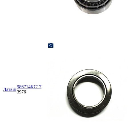
986714КС17
Латвія
3976