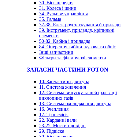
30. Вісь передня
31. Колеса і шини
34. Рульове управління
35. Гальма
37-38. Електроустаткування й прилади
39. Інструмент, приладдя, кріпильні
елементи
50-82. Кабіна і приладдя
84. Оперення кабіни, кузова та обвіс
Інші запчастини
Фільтри та фільтруючі елементи
ЗАПАСНІ ЧАСТИНИ FOTON
10. Запчастини двигуна
11. Система живлення
12. Система випуску та нейтралізації
вихлопних газів
13. Система охолодження двигуна
16. Зчеплення
17. Трансмісія
22. Карданні вали
23-25. Мости провідні
29. Підвіска
30. Вісь передня