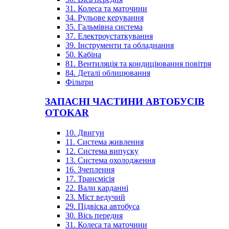
31. Колеса та маточини
34. Рульове керування
35. Гальмівна система
37. Електроустаткування
39. Інструменти та обладнання
50. Кабіна
81. Вентиляція та кондиціювання повітря
84. Деталі облицювання
Фільтри
ЗАПАСНІ ЧАСТИНИ АВТОБУСІВ
OTOKAR
10. Двигун
11. Система живлення
12. Система випуску
13. Система охолодження
16. Зчеплення
17. Трансмісія
22. Вали карданні
23. Міст ведучий
29. Підвіска автобуса
30. Вісь передня
31. Колеса та маточини