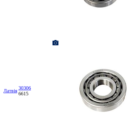
30306
Латвія
6615