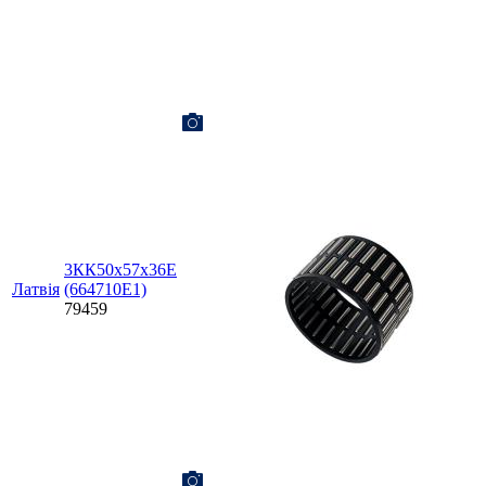
3КК50х57х36Е
Латвія
(664710Е1)
79459