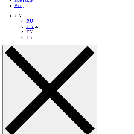
Контакти
Вхiд
UA
RU
UA
EN
ES