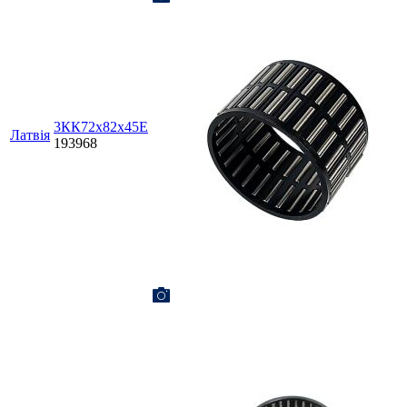
3КК72х82х45Е
Латвія
193968