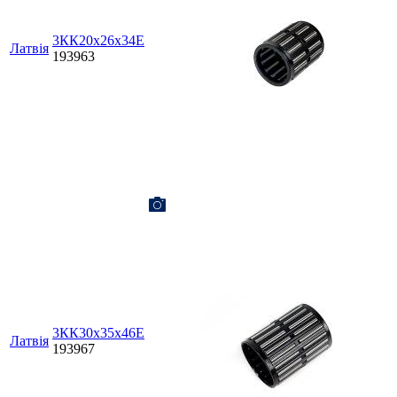
3КК20х26х34Е
Латвія
193963
3КК30х35х46Е
Латвія
193967