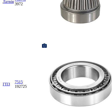
Латвія
3972
7515
ГПЗ
192725