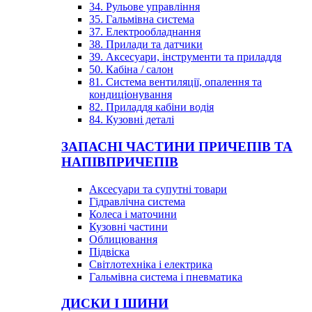
34. Рульове управління
35. Гальмівна система
37. Електрообладнання
38. Прилади та датчики
39. Аксесуари, інструменти та приладдя
50. Кабіна / салон
81. Система вентиляції, опалення та
кондиціонування
82. Приладдя кабіни водія
84. Кузовні деталі
ЗАПАСНІ ЧАСТИНИ ПРИЧЕПІВ ТА
НАПІВПРИЧЕПІВ
Аксесуари та супутні товари
Гідравлічна система
Колеса і маточини
Кузовні частини
Облицювання
Підвіска
Світлотехніка і електрика
Гальмівна система і пневматика
ДИСКИ І ШИНИ