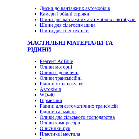
Диски до вантажних автомобілів
Камери і обідні стрічки
Шини для вантажних автомобілів і автобусів
Шини для сільгоспмашин
Шини для спецтехніки
МАСТИЛЬНІ МАТЕРІАЛИ ТА
РІДИНИ
Реагент AdBlue
Оливи моторні
Оливи гідравлічні
Оливи трансмісійні
Рідини охолоджуючі
Автохімія
WD-40
Герметики
Рідини для автоматичних трансмісій
Рідини гальмівні
Оливи для сільського господарства
Оливи компресорні
Очисники рук
Пластичні мастила