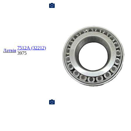
7512А (32212)
Латвія
3975