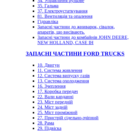
34. Управління рульове
35. Гальма
37. Електроустаткування
81. Вентиляція та опалення
Гідравліка
Запасні частини до жниварок, сівалок,
апаратів, що висівають.
Запасні частини до комбайнів JOHN DEERE,
NEW HOLLAND, CASE IH
ЗАПАСНІ ЧАСТИНИ FORD TRUCKS
10. Двигун
11. Система живлення
12. Система випуску газів
13. Система охолодження
16. Зчеплення
17. Коробка передач
22. Вали карданні
23. Міст передній
24. Міст задній
25. Міст проміжний
27. Пристрій сідельно-зчіпний
28. Рама
29. Підвіска