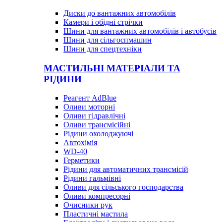
Диски до вантажних автомобілів
Камери і обідні стрічки
Шини для вантажних автомобілів і автобусів
Шини для сільгоспмашин
Шини для спецтехніки
МАСТИЛЬНІ МАТЕРІАЛИ ТА
РІДИНИ
Реагент AdBlue
Оливи моторні
Оливи гідравлічні
Оливи трансмісійні
Рідини охолоджуючі
Автохімія
WD-40
Герметики
Рідини для автоматичних трансмісій
Рідини гальмівні
Оливи для сільського господарства
Оливи компресорні
Очисники рук
Пластичні мастила