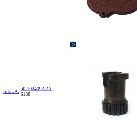
50-1024092-2А
S.I.L.A.
6188