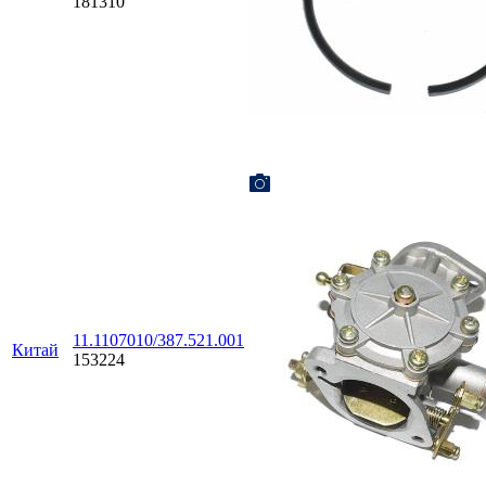
181310
11.1107010/387.521.001
Китай
153224