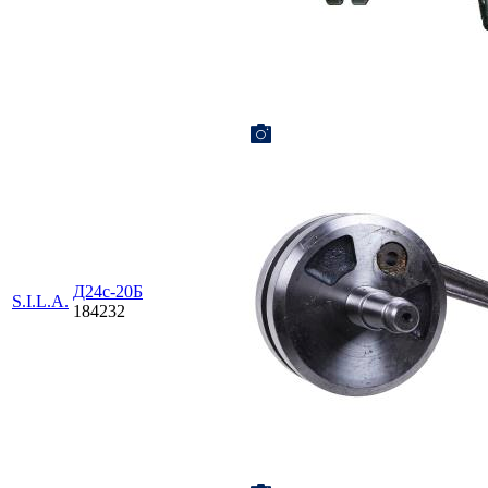
Д24с-20Б
S.I.L.A.
184232