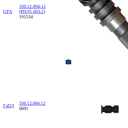
350.12.094-12
GFA
(РПД1.003-2)
191534
350.12.094.12
ГзПД
6691