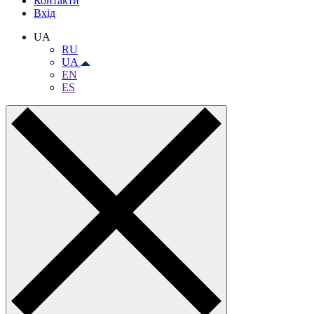
Контакти
Вхiд
UA
RU
UA
EN
ES