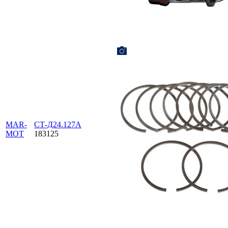
MAR-
СТ-Д24.127А
MOT
183125