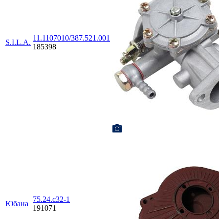
11.1107010/387.521.001
S.I.L.A.
185398
75.24.с32-1
Юбана
191071