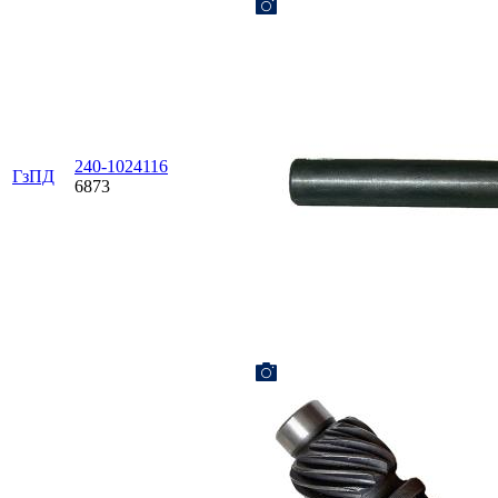
240-1024116
ГзПД
6873