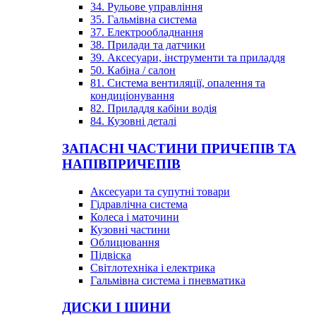
34. Рульове управління
35. Гальмівна система
37. Електрообладнання
38. Прилади та датчики
39. Аксесуари, інструменти та приладдя
50. Кабіна / салон
81. Система вентиляції, опалення та
кондиціонування
82. Приладдя кабіни водія
84. Кузовні деталі
ЗАПАСНІ ЧАСТИНИ ПРИЧЕПІВ ТА
НАПІВПРИЧЕПІВ
Аксесуари та супутні товари
Гідравлічна система
Колеса і маточини
Кузовні частини
Облицювання
Підвіска
Світлотехніка і електрика
Гальмівна система і пневматика
ДИСКИ І ШИНИ