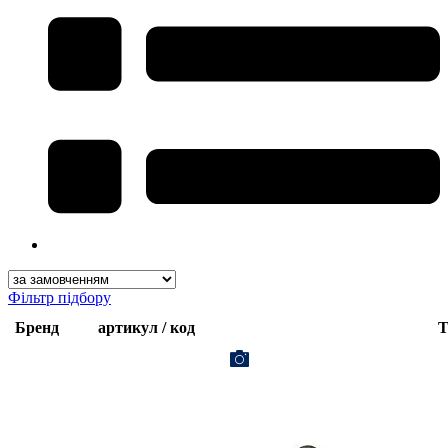
Фільтр підбору
Бренд
артикул / код
Т