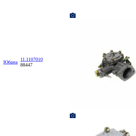
11.1107010
Юбана
88447