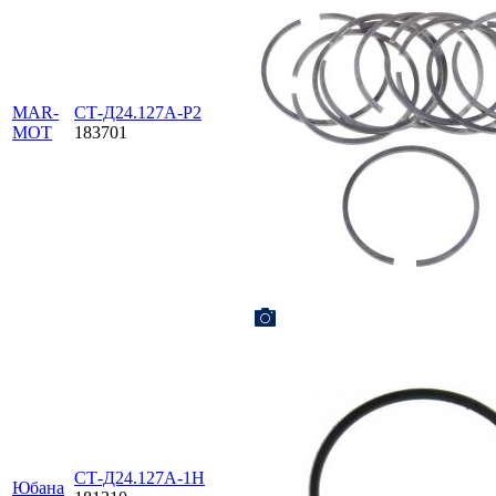
MAR-
СТ-Д24.127А-Р2
MOT
183701
СТ-Д24.127А-1Н
Юбана