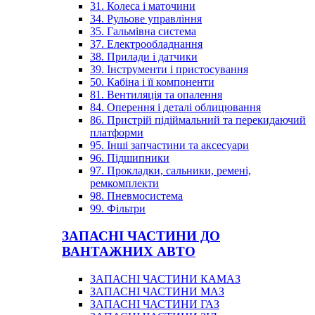
31. Колеса і маточини
34. Рульове управління
35. Гальмівна система
37. Електрообладнання
38. Прилади і датчики
39. Інструменти і пристосування
50. Кабіна і її компоненти
81. Вентиляція та опалення
84. Оперення і деталі облицювання
86. Пристрій підіймальний та перекидаючий
платформи
95. Інші запчастини та аксесуари
96. Підшипники
97. Прокладки, сальники, ремені,
ремкомплекти
98. Пневмосистема
99. Фільтри
ЗАПАСНІ ЧАСТИНИ ДО
ВАНТАЖНИХ АВТО
ЗАПАСНІ ЧАСТИНИ КАМАЗ
ЗАПАСНІ ЧАСТИНИ МАЗ
ЗАПАСНІ ЧАСТИНИ ГАЗ