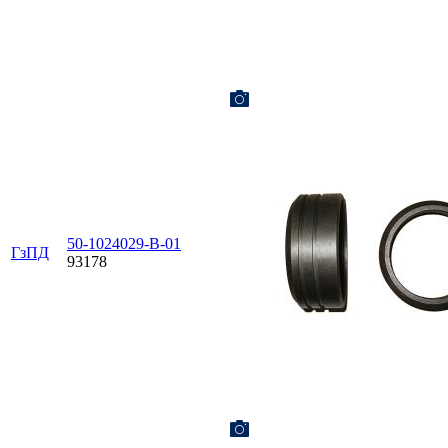
50-1024029-В-01
ГзПД
93178