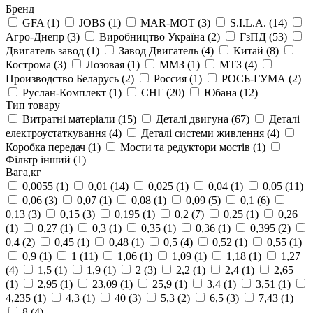
Бренд
GFA
(1)
JOBS
(1)
MAR-MOT
(3)
S.I.L.A.
(14)
Агро-Днепр
(3)
Виробництво Україна
(2)
ГзПД
(53)
Двигатель завод
(1)
Завод Двигатель
(4)
Китай
(8)
Кострома
(3)
Лозовая
(1)
ММЗ
(1)
МТЗ
(4)
Производство Беларусь
(2)
Россия
(1)
РОСЬ-ГУМА
(2)
Руслан-Комплект
(1)
СНГ
(20)
Юбана
(12)
Тип товару
Витратні матеріали
(15)
Деталі двигуна
(67)
Деталі
електроустаткування
(4)
Деталі системи живлення
(4)
Коробка передач
(1)
Мости та редуктори мостів
(1)
Фільтр інший
(1)
Вага,кг
0,0055
(1)
0,01
(14)
0,025
(1)
0,04
(1)
0,05
(11)
0,06
(3)
0,07
(1)
0,08
(1)
0,09
(5)
0,1
(6)
0,13
(3)
0,15
(3)
0,195
(1)
0,2
(7)
0,25
(1)
0,26
(1)
0,27
(1)
0,3
(1)
0,35
(1)
0,36
(1)
0,395
(2)
0,4
(2)
0,45
(1)
0,48
(1)
0,5
(4)
0,52
(1)
0,55
(1)
0,9
(1)
1
(11)
1,06
(1)
1,09
(1)
1,18
(1)
1,27
(4)
1,5
(1)
1,9
(1)
2
(3)
2,2
(1)
2,4
(1)
2,65
(1)
2,95
(1)
23,09
(1)
25,9
(1)
3,4
(1)
3,51
(1)
4,235
(1)
4,3
(1)
40
(3)
5,3
(2)
6,5
(3)
7,43
(1)
8
(4)