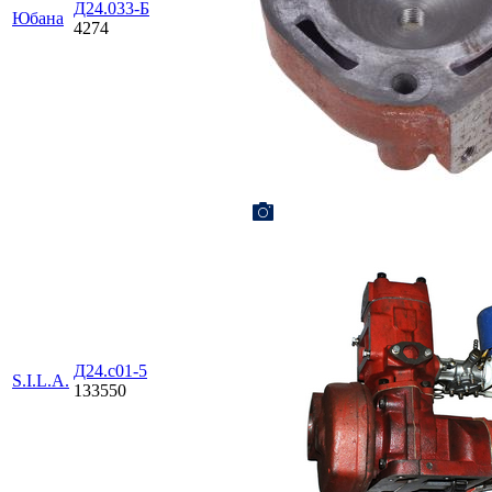
Д24.033-Б
Юбана
4274
Д24.с01-5
S.I.L.A.
133550