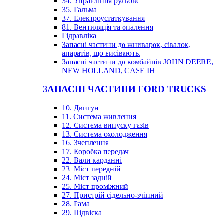
34. Управління рульове
35. Гальма
37. Електроустаткування
81. Вентиляція та опалення
Гідравліка
Запасні частини до жниварок, сівалок,
апаратів, що висівають.
Запасні частини до комбайнів JOHN DEERE,
NEW HOLLAND, CASE IH
ЗАПАСНІ ЧАСТИНИ FORD TRUCKS
10. Двигун
11. Система живлення
12. Система випуску газів
13. Система охолодження
16. Зчеплення
17. Коробка передач
22. Вали карданні
23. Міст передній
24. Міст задній
25. Міст проміжний
27. Пристрій сідельно-зчіпний
28. Рама
29. Підвіска