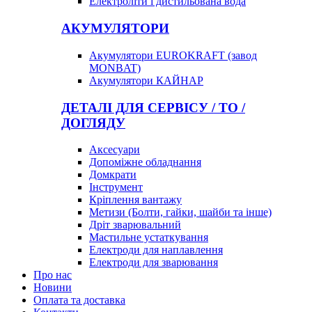
Електроліти і дистильована вода
АКУМУЛЯТОРИ
Акумулятори EUROKRAFT (завод
MONBAT)
Акумулятори КАЙНАР
ДЕТАЛІ ДЛЯ СЕРВІСУ / ТО /
ДОГЛЯДУ
Аксесуари
Допоміжне обладнання
Домкрати
Інструмент
Кріплення вантажу
Метизи (Болти, гайки, шайби та інше)
Дріт зварювальний
Мастильне устаткування
Електроди для наплавлення
Електроди для зварювання
Про нас
Новини
Оплата та доставка