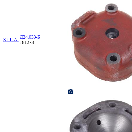
Д24.033-Б
S.I.L.A.
181273