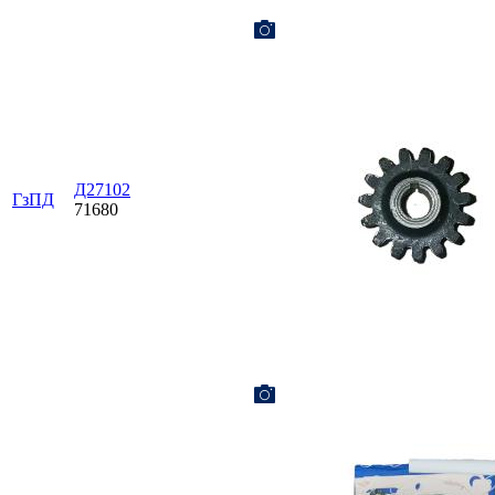
Д27102
ГзПД
71680