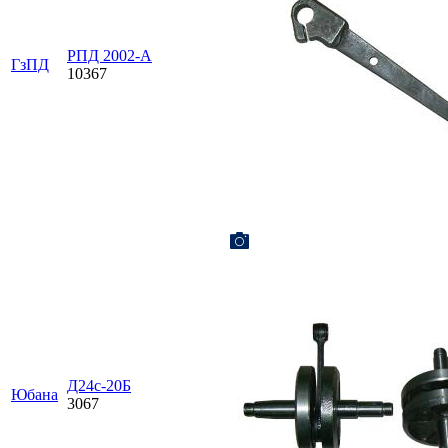
РПД 2002-А
ГзПД
10367
Д24с-20Б
Юбана
3067