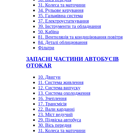
31. Колеса та маточини
34. Рульове керування
35. Гальмівна система
37. Електроустаткування
39. Інструменти та обладнання
50. Кабіна
81. Вентиляція та кондиціювання повітря
84. Деталі облицювання
Фільтри
ЗАПАСНІ ЧАСТИНИ АВТОБУСІВ
OTOKAR
10. Двигун
11. Система живлення
12. Система випуску
13. Система охолодження
16. Зчеплення
17. Трансмісія
22. Вали карданні
23. Міст ведучий
29. Підвіска автобуса
30. Вісь передня
31. Колеса та маточини