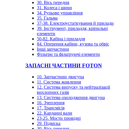
30. Вісь передня
31. Колеса і шини
34. Рульове управління
35. Гальма
37-38. Електроустаткування й прилади
39. Інструмент, приладдя, кріпильні
елементи
50-82. Кабіна і приладдя
84. Оперення кабіни, кузова та обвіс
Інші запчастини
Фільтри та фільтруючі елементи
ЗАПАСНІ ЧАСТИНИ FOTON
10. Запчастини двигуна
11. Система живлення
12. Система випуску та нейтралізації
вихлопних газів
13. Система охолодження двигуна
16. Зчеплення
17. Трансмісія
22. Карданні вали
23-25. Мости провідні
29. Підвіска
30. Вісь передня