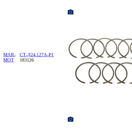
MAR-
СТ-Д24.127А-Р1
MOT
183126