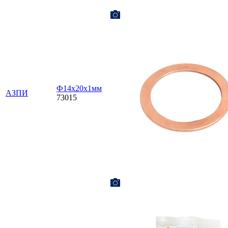
Ф14х20х1мм
АЗПИ
73015