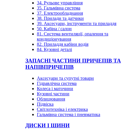
34. Рульове управління
35. Гальмівна система
37. Електрообладнання
38. Прилади та датчики
39. Аксесуари, інструменти та приладдя
50. Кабіна / салон
81. Система вентиляції, опалення та
кондиціонування
82. Приладдя кабіни водія
84. Кузовні деталі
ЗАПАСНІ ЧАСТИНИ ПРИЧЕПІВ ТА
НАПІВПРИЧЕПІВ
Аксесуари та супутні товари
Гідравлічна система
Колеса і маточини
Кузовні частини
Облицювання
Підвіска
Світлотехніка і електрика
Гальмівна система і пневматика
ДИСКИ І ШИНИ