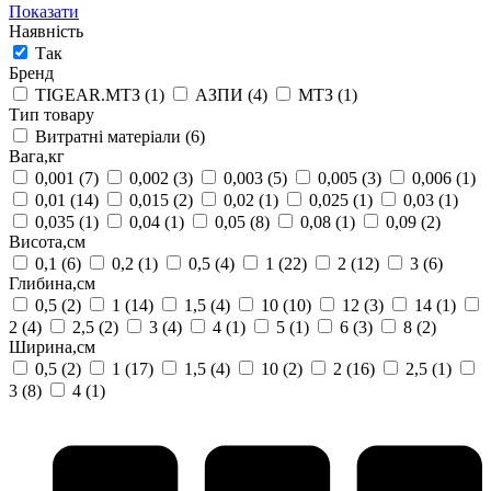
Показати
Наявність
Так
Бренд
TIGEAR.МТЗ
(1)
АЗПИ
(4)
МТЗ
(1)
Тип товару
Витратні матеріали
(6)
Вага,кг
0,001
(7)
0,002
(3)
0,003
(5)
0,005
(3)
0,006
(1)
0,01
(14)
0,015
(2)
0,02
(1)
0,025
(1)
0,03
(1)
0,035
(1)
0,04
(1)
0,05
(8)
0,08
(1)
0,09
(2)
Висота,см
0,1
(6)
0,2
(1)
0,5
(4)
1
(22)
2
(12)
3
(6)
Глибина,см
0,5
(2)
1
(14)
1,5
(4)
10
(10)
12
(3)
14
(1)
2
(4)
2,5
(2)
3
(4)
4
(1)
5
(1)
6
(3)
8
(2)
Ширина,см
0,5
(2)
1
(17)
1,5
(4)
10
(2)
2
(16)
2,5
(1)
3
(8)
4
(1)