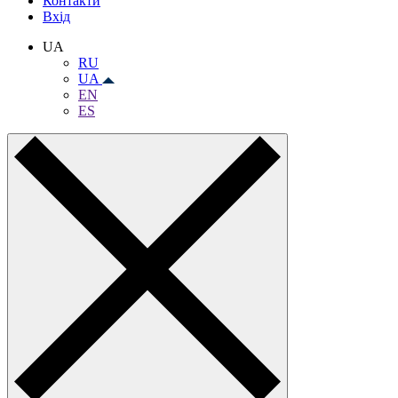
Контакти
Вхiд
UA
RU
UA
EN
ES