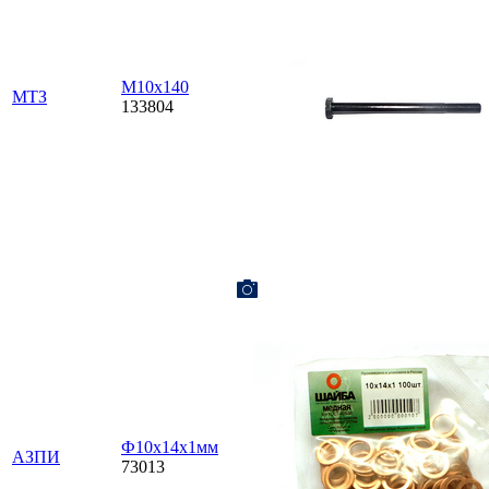
М10х140
МТЗ
133804
Ф10х14х1мм
АЗПИ
73013