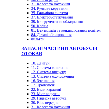
31. Колеса та маточини
34. Рульове керування
35. Гальмівна система
37. Електроустаткування
39. Інструменти та обладнання
50. Кабіна
81. Вентиляція та кондиціювання повітря
84. Деталі облицювання
Фільтри
ЗАПАСНІ ЧАСТИНИ АВТОБУСІВ
OTOKAR
10. Двигун
11. Система живлення
12. Система випуску
13. Система охолодження
16. Зчеплення
17. Трансмісія
22. Вали карданні
23. Міст ведучий
29. Підвіска автобуса
30. Вісь передня
31. Колеса та маточини