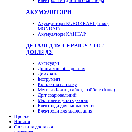
Електроліти і дистильована вода
АКУМУЛЯТОРИ
Акумулятори EUROKRAFT (завод
MONBAT)
Акумулятори КАЙНАР
ДЕТАЛІ ДЛЯ СЕРВІСУ / ТО /
ДОГЛЯДУ
Аксесуари
Допоміжне обладнання
Домкрати
Інструмент
Кріплення вантажу
Метизи (Болти, гайки, шайби та інше)
Дріт зварювальний
Мастильне устаткування
Електроди для наплавлення
Електроди для зварювання
Про нас
Новини
Оплата та доставка