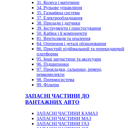
31. Колеса і маточини
34. Рульове управління
35. Гальмівна система
37. Електрообладнання
38. Прилади і датчики
39. Інструменти і пристосування
50. Кабіна і її компоненти
81. Вентиляція та опалення
84. Оперення і деталі облицювання
86. Пристрій підіймальний та перекидаючий
платформи
95. Інші запчастини та аксесуари
96. Підшипники
97. Прокладки, сальники, ремені,
ремкомплекти
98. Пневмосистема
99. Фільтри
ЗАПАСНІ ЧАСТИНИ ДО
ВАНТАЖНИХ АВТО
ЗАПАСНІ ЧАСТИНИ КАМАЗ
ЗАПАСНІ ЧАСТИНИ МАЗ
ЗАПАСНІ ЧАСТИНИ ГАЗ