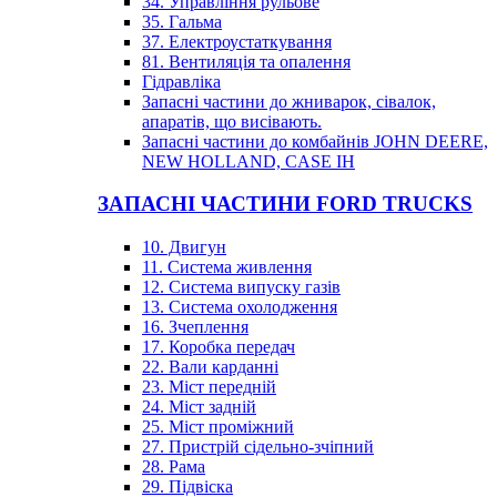
34. Управління рульове
35. Гальма
37. Електроустаткування
81. Вентиляція та опалення
Гідравліка
Запасні частини до жниварок, сівалок,
апаратів, що висівають.
Запасні частини до комбайнів JOHN DEERE,
NEW HOLLAND, CASE IH
ЗАПАСНІ ЧАСТИНИ FORD TRUCKS
10. Двигун
11. Система живлення
12. Система випуску газів
13. Система охолодження
16. Зчеплення
17. Коробка передач
22. Вали карданні
23. Міст передній
24. Міст задній
25. Міст проміжний
27. Пристрій сідельно-зчіпний
28. Рама
29. Підвіска