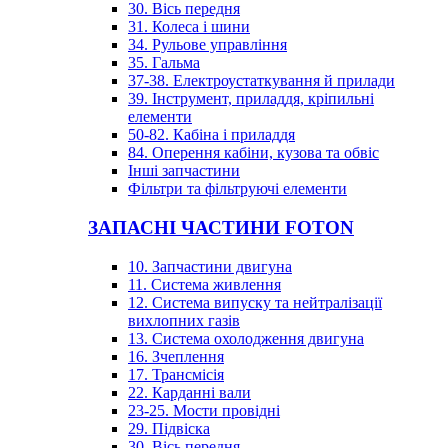
30. Вісь передня
31. Колеса і шини
34. Рульове управління
35. Гальма
37-38. Електроустаткування й прилади
39. Інструмент, приладдя, кріпильні
елементи
50-82. Кабіна і приладдя
84. Оперення кабіни, кузова та обвіс
Інші запчастини
Фільтри та фільтруючі елементи
ЗАПАСНІ ЧАСТИНИ FOTON
10. Запчастини двигуна
11. Система живлення
12. Система випуску та нейтралізації
вихлопних газів
13. Система охолодження двигуна
16. Зчеплення
17. Трансмісія
22. Карданні вали
23-25. Мости провідні
29. Підвіска
30. Вісь передня