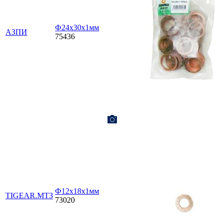
Ф24х30х1мм
АЗПИ
75436
Ф12х18х1мм
TIGEAR.МТЗ
73020