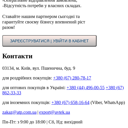
-Оперативне відправлення замовлень;
-Відсутність потреби у власних складах.
Ставайте нашим партнером сьогодні та
гарантуйте своєму бізнесу впевнений ріст
разом!
ЗАРЕЄСТРУВАТИСЯ | УВІЙТИ В КАБІНЕТ
Контакти
03134, м. Київ, вул. Пшенична, буд. 9
для роздрібних покупців:
+380 (67) 280-78-17
для оптових покупців в Україні:
+380 (44) 496-00-55
+380 (67)
862-33-33
для іноземних покупців:
+380 (67) 658-16-64
(Viber, WhatsApp)
zakaz@atp.com.ua
|
export@avtek.ua
Пн-Пт: з 9:00 до 18:00 | Сб, Нд: вихідний