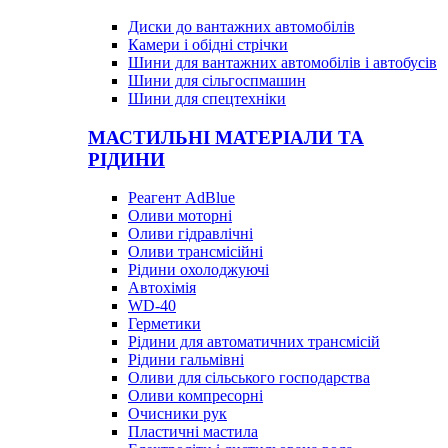
Диски до вантажних автомобілів
Камери і обідні стрічки
Шини для вантажних автомобілів і автобусів
Шини для сільгоспмашин
Шини для спецтехніки
МАСТИЛЬНІ МАТЕРІАЛИ ТА
РІДИНИ
Реагент AdBlue
Оливи моторні
Оливи гідравлічні
Оливи трансмісійні
Рідини охолоджуючі
Автохімія
WD-40
Герметики
Рідини для автоматичних трансмісій
Рідини гальмівні
Оливи для сільського господарства
Оливи компресорні
Очисники рук
Пластичні мастила