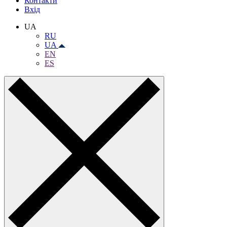
Контакти
Вхiд
UA
RU
UA
EN
ES