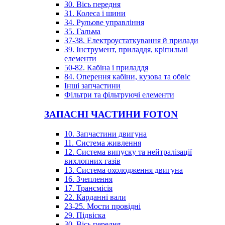
30. Вісь передня
31. Колеса і шини
34. Рульове управління
35. Гальма
37-38. Електроустаткування й прилади
39. Інструмент, приладдя, кріпильні
елементи
50-82. Кабіна і приладдя
84. Оперення кабіни, кузова та обвіс
Інші запчастини
Фільтри та фільтруючі елементи
ЗАПАСНІ ЧАСТИНИ FOTON
10. Запчастини двигуна
11. Система живлення
12. Система випуску та нейтралізації
вихлопних газів
13. Система охолодження двигуна
16. Зчеплення
17. Трансмісія
22. Карданні вали
23-25. Мости провідні
29. Підвіска
30. Вісь передня