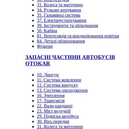
31. Колеса та маточини
34. Рульове керування
35. Гальмівна система
37. Електроустаткування
39. Інструменти та обладнання
50. Кабіна
81. Вентиляція та кондиціювання повітря
84. Деталі облицювання
Фільтри
ЗАПАСНІ ЧАСТИНИ АВТОБУСІВ
OTOKAR
10. Двигун
11. Система живлення
12. Система випуску
13. Система охолодження
16. Зчеплення
17. Трансмісія
22. Вали карданні
23. Міст ведучий
29. Підвіска автобуса
30. Вісь передня
31. Колеса та маточини