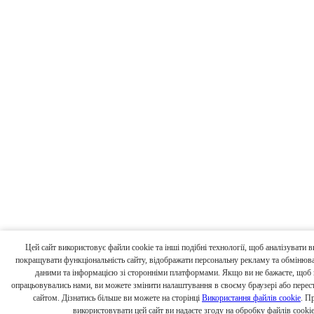
Цей сайт використовує файли cookie та інші подібні технології, щоб аналізувати 
покращувати функціональність сайту, відображати персональну рекламу та обмінюв
даними та інформацією зі сторонніми платформами. Якщо ви не бажаєте, щоб в
опрацьовувались нами, ви можете змінити налаштування в своєму браузері або перес
сайтом. Дізнатись більше ви можете на сторінці
Використання файлів cookie
. П
використовувати цей сайт ви надаєте згоду на обробку файлів cookie