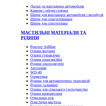
Диски до вантажних автомобілів
Камери і обідні стрічки
Шини для вантажних автомобілів і автобусів
Шини для сільгоспмашин
Шини для спецтехніки
МАСТИЛЬНІ МАТЕРІАЛИ ТА
РІДИНИ
Реагент AdBlue
Оливи моторні
Оливи гідравлічні
Оливи трансмісійні
Рідини охолоджуючі
Автохімія
WD-40
Герметики
Рідини для автоматичних трансмісій
Рідини гальмівні
Оливи для сільського господарства
Оливи компресорні
Очисники рук
Пластичні мастила