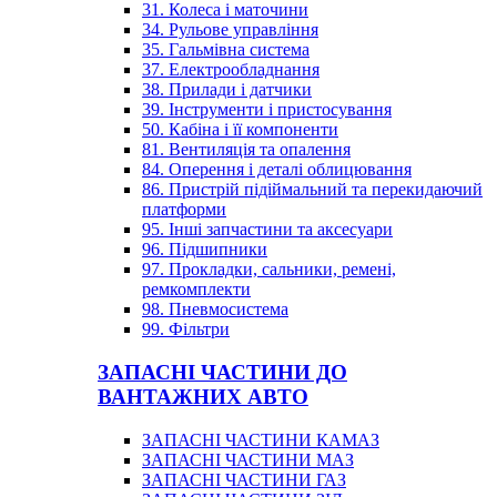
31. Колеса і маточини
34. Рульове управління
35. Гальмівна система
37. Електрообладнання
38. Прилади і датчики
39. Інструменти і пристосування
50. Кабіна і її компоненти
81. Вентиляція та опалення
84. Оперення і деталі облицювання
86. Пристрій підіймальний та перекидаючий
платформи
95. Інші запчастини та аксесуари
96. Підшипники
97. Прокладки, сальники, ремені,
ремкомплекти
98. Пневмосистема
99. Фільтри
ЗАПАСНІ ЧАСТИНИ ДО
ВАНТАЖНИХ АВТО
ЗАПАСНІ ЧАСТИНИ КАМАЗ
ЗАПАСНІ ЧАСТИНИ МАЗ
ЗАПАСНІ ЧАСТИНИ ГАЗ