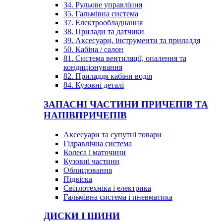
34. Рульове управління
35. Гальмівна система
37. Електрообладнання
38. Прилади та датчики
39. Аксесуари, інструменти та приладдя
50. Кабіна / салон
81. Система вентиляції, опалення та
кондиціонування
82. Приладдя кабіни водія
84. Кузовні деталі
ЗАПАСНІ ЧАСТИНИ ПРИЧЕПІВ ТА
НАПІВПРИЧЕПІВ
Аксесуари та супутні товари
Гідравлічна система
Колеса і маточини
Кузовні частини
Облицювання
Підвіска
Світлотехніка і електрика
Гальмівна система і пневматика
ДИСКИ І ШИНИ