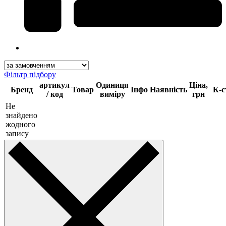
Фільтр підбору
артикул
Одиниця
Ціна,
Бренд
Товар
Інфо
Наявність
К-с
/ код
виміру
грн
Не
знайдено
жодного
запису