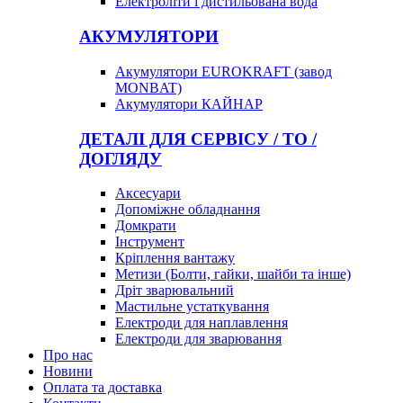
Електроліти і дистильована вода
АКУМУЛЯТОРИ
Акумулятори EUROKRAFT (завод
MONBAT)
Акумулятори КАЙНАР
ДЕТАЛІ ДЛЯ СЕРВІСУ / ТО /
ДОГЛЯДУ
Аксесуари
Допоміжне обладнання
Домкрати
Інструмент
Кріплення вантажу
Метизи (Болти, гайки, шайби та інше)
Дріт зварювальний
Мастильне устаткування
Електроди для наплавлення
Електроди для зварювання
Про нас
Новини
Оплата та доставка