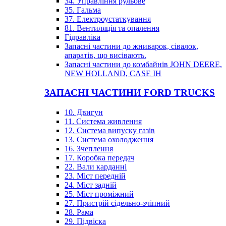
34. Управління рульове
35. Гальма
37. Електроустаткування
81. Вентиляція та опалення
Гідравліка
Запасні частини до жниварок, сівалок,
апаратів, що висівають.
Запасні частини до комбайнів JOHN DEERE,
NEW HOLLAND, CASE IH
ЗАПАСНІ ЧАСТИНИ FORD TRUCKS
10. Двигун
11. Система живлення
12. Система випуску газів
13. Система охолодження
16. Зчеплення
17. Коробка передач
22. Вали карданні
23. Міст передній
24. Міст задній
25. Міст проміжний
27. Пристрій сідельно-зчіпний
28. Рама
29. Підвіска