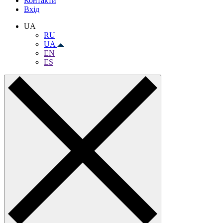
Контакти
Вхiд
UA
RU
UA
EN
ES