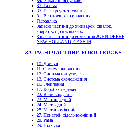
34. Управління рульове
35. Гальма
37. Електроустаткування
81. Вентиляція та опалення
Гідравліка
Запасні частини до жниварок, сівалок,
апаратів, що висівають.
Запасні частини до комбайнів JOHN DEERE,
NEW HOLLAND, CASE IH
ЗАПАСНІ ЧАСТИНИ FORD TRUCKS
10. Двигун
11. Система живлення
12. Система випуску газів
13. Система охолодження
16. Зчеплення
17. Коробка передач
22. Вали карданні
23. Міст передній
24. Міст задній
25. Міст проміжний
27. Пристрій сідельно-зчіпний
28. Рама
29. Підвіска