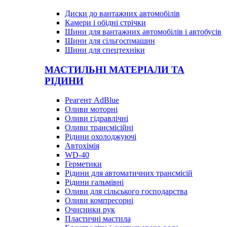
Диски до вантажних автомобілів
Камери і обідні стрічки
Шини для вантажних автомобілів і автобусів
Шини для сільгоспмашин
Шини для спецтехніки
МАСТИЛЬНІ МАТЕРІАЛИ ТА
РІДИНИ
Реагент AdBlue
Оливи моторні
Оливи гідравлічні
Оливи трансмісійні
Рідини охолоджуючі
Автохімія
WD-40
Герметики
Рідини для автоматичних трансмісій
Рідини гальмівні
Оливи для сільського господарства
Оливи компресорні
Очисники рук
Пластичні мастила