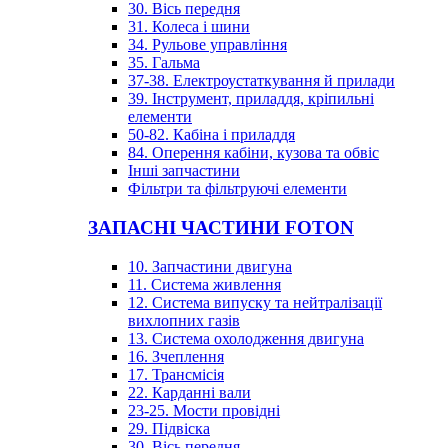
30. Вісь передня
31. Колеса і шини
34. Рульове управління
35. Гальма
37-38. Електроустаткування й прилади
39. Інструмент, приладдя, кріпильні
елементи
50-82. Кабіна і приладдя
84. Оперення кабіни, кузова та обвіс
Інші запчастини
Фільтри та фільтруючі елементи
ЗАПАСНІ ЧАСТИНИ FOTON
10. Запчастини двигуна
11. Система живлення
12. Система випуску та нейтралізації
вихлопних газів
13. Система охолодження двигуна
16. Зчеплення
17. Трансмісія
22. Карданні вали
23-25. Мости провідні
29. Підвіска
30. Вісь передня