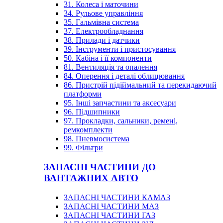
31. Колеса і маточини
34. Рульове управління
35. Гальмівна система
37. Електрообладнання
38. Прилади і датчики
39. Інструменти і пристосування
50. Кабіна і її компоненти
81. Вентиляція та опалення
84. Оперення і деталі облицювання
86. Пристрій підіймальний та перекидаючий
платформи
95. Інші запчастини та аксесуари
96. Підшипники
97. Прокладки, сальники, ремені,
ремкомплекти
98. Пневмосистема
99. Фільтри
ЗАПАСНІ ЧАСТИНИ ДО
ВАНТАЖНИХ АВТО
ЗАПАСНІ ЧАСТИНИ КАМАЗ
ЗАПАСНІ ЧАСТИНИ МАЗ
ЗАПАСНІ ЧАСТИНИ ГАЗ