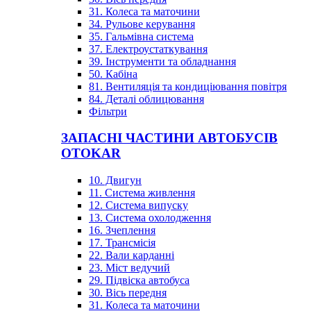
31. Колеса та маточини
34. Рульове керування
35. Гальмівна система
37. Електроустаткування
39. Інструменти та обладнання
50. Кабіна
81. Вентиляція та кондиціювання повітря
84. Деталі облицювання
Фільтри
ЗАПАСНІ ЧАСТИНИ АВТОБУСІВ
OTOKAR
10. Двигун
11. Система живлення
12. Система випуску
13. Система охолодження
16. Зчеплення
17. Трансмісія
22. Вали карданні
23. Міст ведучий
29. Підвіска автобуса
30. Вісь передня
31. Колеса та маточини