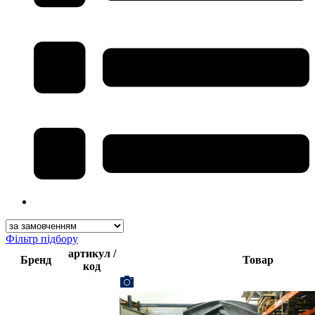
Фільтр підбору
артикул /
Бренд
Товар
код