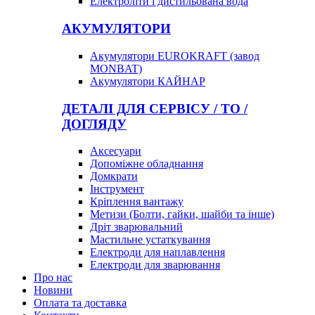
Електроліти і дистильована вода
АКУМУЛЯТОРИ
Акумулятори EUROKRAFT (завод
MONBAT)
Акумулятори КАЙНАР
ДЕТАЛІ ДЛЯ СЕРВІСУ / ТО /
ДОГЛЯДУ
Аксесуари
Допоміжне обладнання
Домкрати
Інструмент
Кріплення вантажу
Метизи (Болти, гайки, шайби та інше)
Дріт зварювальний
Мастильне устаткування
Електроди для наплавлення
Електроди для зварювання
Про нас
Новини
Оплата та доставка