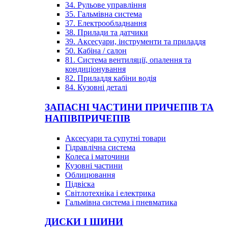
34. Рульове управління
35. Гальмівна система
37. Електрообладнання
38. Прилади та датчики
39. Аксесуари, інструменти та приладдя
50. Кабіна / салон
81. Система вентиляції, опалення та
кондиціонування
82. Приладдя кабіни водія
84. Кузовні деталі
ЗАПАСНІ ЧАСТИНИ ПРИЧЕПІВ ТА
НАПІВПРИЧЕПІВ
Аксесуари та супутні товари
Гідравлічна система
Колеса і маточини
Кузовні частини
Облицювання
Підвіска
Світлотехніка і електрика
Гальмівна система і пневматика
ДИСКИ І ШИНИ