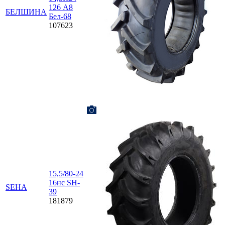
126 А8
БЕЛШИНА
Бел-68
107623
15,5/80-24
16нс SH-
SEHA
39
181879