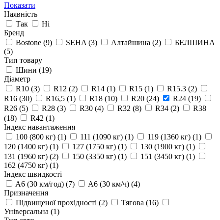
Показати
Наявність
Так
Ні
Бренд
Bostone
(9)
SEHA
(3)
Алтайшина
(2)
БЕЛШИНА
(5)
Тип товару
Шини
(19)
Діаметр
R10
(3)
R12
(2)
R14
(1)
R15
(1)
R15.3
(2)
R16
(30)
R16,5
(1)
R18
(10)
R20
(24)
R24
(19)
R26
(5)
R28
(3)
R30
(4)
R32
(8)
R34
(2)
R38
(18)
R42
(1)
Індекс навантаження
100 (800 кг)
(1)
111 (1090 кг)
(1)
119 (1360 кг)
(1)
120 (1400 кг)
(1)
127 (1750 кг)
(1)
130 (1900 кг)
(1)
131 (1960 кг)
(2)
150 (3350 кг)
(1)
151 (3450 кг)
(1)
162 (4750 кг)
(1)
Індекс швидкості
A6 (30 км/год)
(7)
A6 (30 км/ч)
(4)
Призначення
Підвищеної прохідності
(2)
Тягова
(16)
Універсальна
(1)