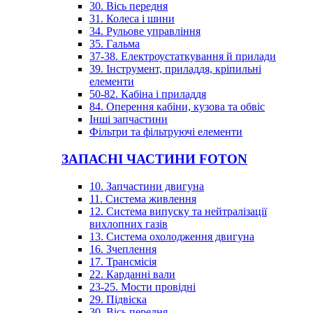
30. Вісь передня
31. Колеса і шини
34. Рульове управління
35. Гальма
37-38. Електроустаткування й прилади
39. Інструмент, приладдя, кріпильні
елементи
50-82. Кабіна і приладдя
84. Оперення кабіни, кузова та обвіс
Інші запчастини
Фільтри та фільтруючі елементи
ЗАПАСНІ ЧАСТИНИ FOTON
10. Запчастини двигуна
11. Система живлення
12. Система випуску та нейтралізації
вихлопних газів
13. Система охолодження двигуна
16. Зчеплення
17. Трансмісія
22. Карданні вали
23-25. Мости провідні
29. Підвіска
30. Вісь передня