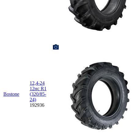
12,4-24
12нс R1
Bostone
(320/85-
24)
192936