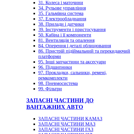
31. Колеса і маточини
34. Рульове управління
35. Гальмівна система
37. Електрообладнання
38. Прилади і датчики
39. Інструменти і пристосування
50. Кабіна і її компоненти
81. Вентиляція та опалення
84. Оперення і деталі облицювання
86. Пристрій підіймальний та перекидаючий
платформи
95. Інші запчастини та аксесуари
96. Підшипники
97. Прокладки, сальники, ремені,
ремкомплекти
98. Пневмосистема
99. Фільтри
ЗАПАСНІ ЧАСТИНИ ДО
ВАНТАЖНИХ АВТО
ЗАПАСНІ ЧАСТИНИ КАМАЗ
ЗАПАСНІ ЧАСТИНИ МАЗ
ЗАПАСНІ ЧАСТИНИ ГАЗ