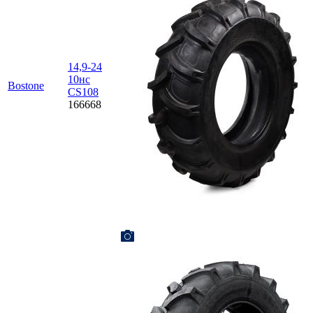
14,9-24
10нс
Bostone
CS108
166668