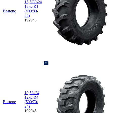
15,5/80-24
12нс R1
Bostone
(400/80-
24)
192948
19,5L-24
12нс R4
Bostone
(500/70-
24)
192945