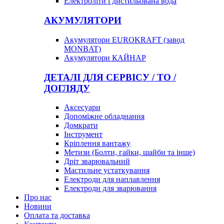
Електроліти і дистильована вода
АКУМУЛЯТОРИ
Акумулятори EUROKRAFT (завод
MONBAT)
Акумулятори КАЙНАР
ДЕТАЛІ ДЛЯ СЕРВІСУ / ТО /
ДОГЛЯДУ
Аксесуари
Допоміжне обладнання
Домкрати
Інструмент
Кріплення вантажу
Метизи (Болти, гайки, шайби та інше)
Дріт зварювальний
Мастильне устаткування
Електроди для наплавлення
Електроди для зварювання
Про нас
Новини
Оплата та доставка