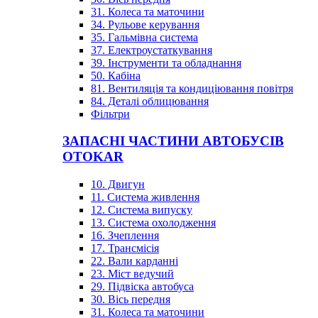
31. Колеса та маточини
34. Рульове керування
35. Гальмівна система
37. Електроустаткування
39. Інструменти та обладнання
50. Кабіна
81. Вентиляція та кондиціювання повітря
84. Деталі облицювання
Фільтри
ЗАПАСНІ ЧАСТИНИ АВТОБУСІВ
OTOKAR
10. Двигун
11. Система живлення
12. Система випуску
13. Система охолодження
16. Зчеплення
17. Трансмісія
22. Вали карданні
23. Міст ведучий
29. Підвіска автобуса
30. Вісь передня
31. Колеса та маточини