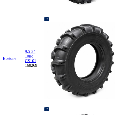
9,5-24
10нс
Bostone
CS101
168269