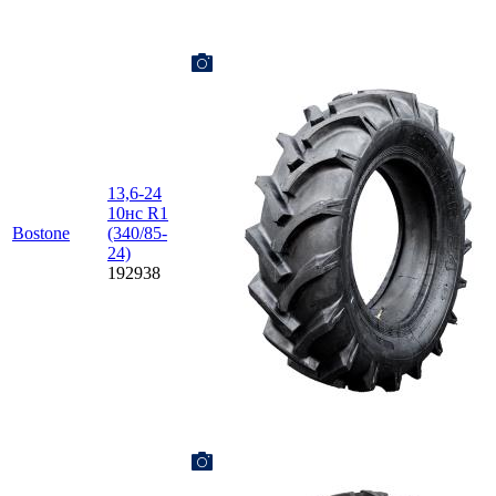
13,6-24
10нс R1
Bostone
(340/85-
24)
192938