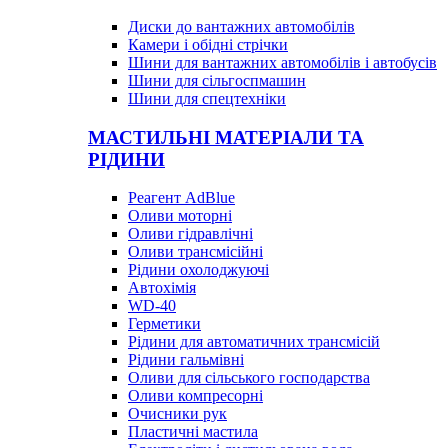
Диски до вантажних автомобілів
Камери і обідні стрічки
Шини для вантажних автомобілів і автобусів
Шини для сільгоспмашин
Шини для спецтехніки
МАСТИЛЬНІ МАТЕРІАЛИ ТА
РІДИНИ
Реагент AdBlue
Оливи моторні
Оливи гідравлічні
Оливи трансмісійні
Рідини охолоджуючі
Автохімія
WD-40
Герметики
Рідини для автоматичних трансмісій
Рідини гальмівні
Оливи для сільського господарства
Оливи компресорні
Очисники рук
Пластичні мастила