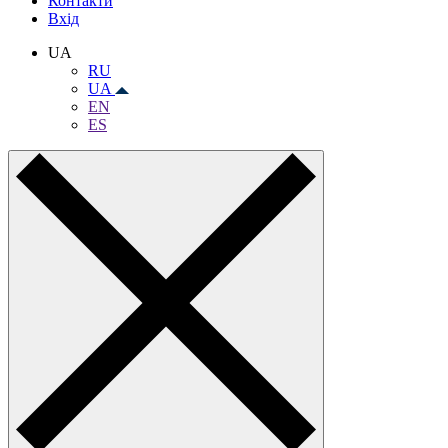
Контакти
Вхiд
UA
RU
UA
EN
ES