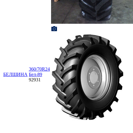
360/70R24
БЕЛШИНА
Бел-89
92931