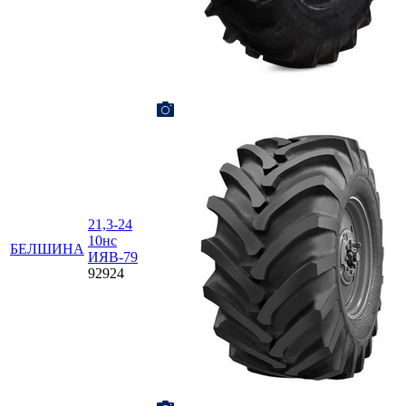
21,3-24
10нс
БЕЛШИНА
ИЯВ-79
92924