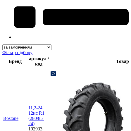
Фільтр підбору
артикул /
Бренд
Товар
код
11,2-24
12нс R1
Bostone
(280/85-
24)
192933