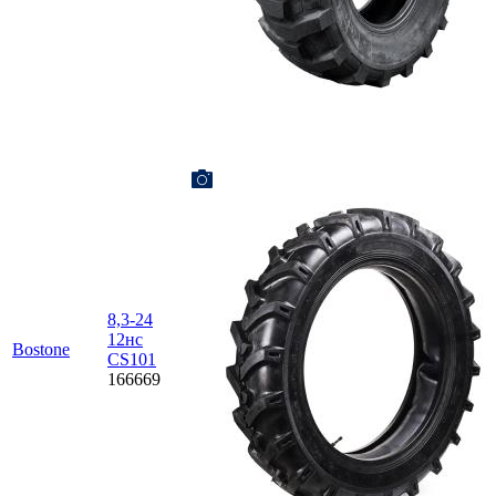
8,3-24
12нс
Bostone
CS101
166669