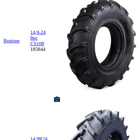
14,9-24
8нс
Bostone
CS108
185844
14,9R24