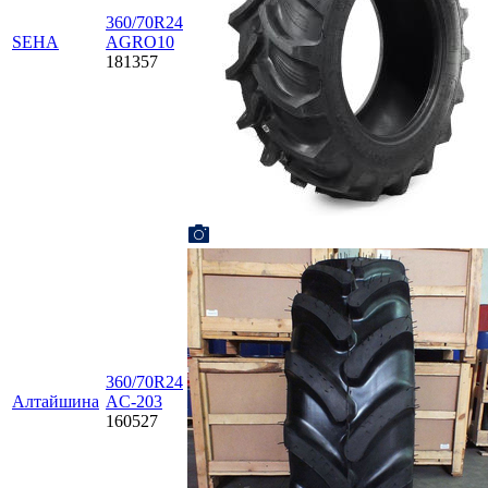
360/70R24
SEHA
AGRO10
181357
360/70R24
Алтайшина
AС-203
160527