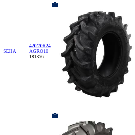
420/70R24
SEHA
AGRO10
181356