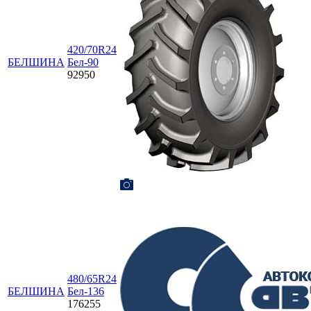
420/70R24
БЕЛШИНА
Бел-90
92950
480/65R24
БЕЛШИНА
Бел-136
176255