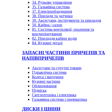
34. Рульове управління
35. Гальмівна система
37. Електрообладнання
38. Прилади та датчики
39. Аксесуари, інструменти та приладдя
50. Кабіна / салон
81. Система вентиляції, опалення та
кондиціонування
82. Приладдя кабіни водія
84. Кузовні деталі
ЗАПАСНІ ЧАСТИНИ ПРИЧЕПІВ ТА
НАПІВПРИЧЕПІВ
Аксесуари та супутні товари
Гідравлічна система
Колеса і маточини
Кузовні частини
Облицювання
Підвіска
Світлотехніка і електрика
Гальмівна система і пневматика
ДИСКИ І ШИНИ