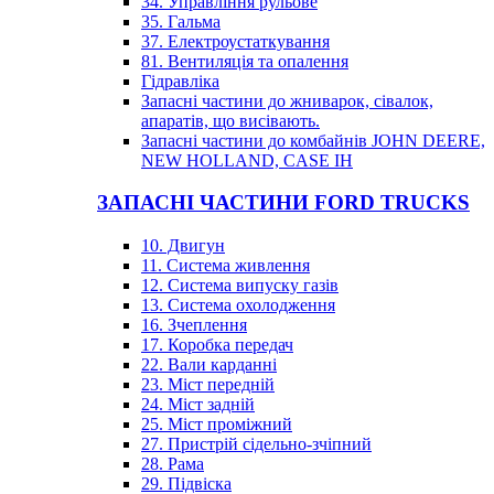
34. Управління рульове
35. Гальма
37. Електроустаткування
81. Вентиляція та опалення
Гідравліка
Запасні частини до жниварок, сівалок,
апаратів, що висівають.
Запасні частини до комбайнів JOHN DEERE,
NEW HOLLAND, CASE IH
ЗАПАСНІ ЧАСТИНИ FORD TRUCKS
10. Двигун
11. Система живлення
12. Система випуску газів
13. Система охолодження
16. Зчеплення
17. Коробка передач
22. Вали карданні
23. Міст передній
24. Міст задній
25. Міст проміжний
27. Пристрій сідельно-зчіпний
28. Рама
29. Підвіска