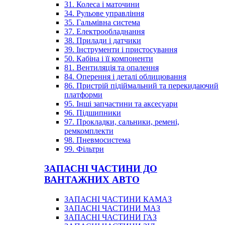
31. Колеса і маточини
34. Рульове управління
35. Гальмівна система
37. Електрообладнання
38. Прилади і датчики
39. Інструменти і пристосування
50. Кабіна і її компоненти
81. Вентиляція та опалення
84. Оперення і деталі облицювання
86. Пристрій підіймальний та перекидаючий
платформи
95. Інші запчастини та аксесуари
96. Підшипники
97. Прокладки, сальники, ремені,
ремкомплекти
98. Пневмосистема
99. Фільтри
ЗАПАСНІ ЧАСТИНИ ДО
ВАНТАЖНИХ АВТО
ЗАПАСНІ ЧАСТИНИ КАМАЗ
ЗАПАСНІ ЧАСТИНИ МАЗ
ЗАПАСНІ ЧАСТИНИ ГАЗ