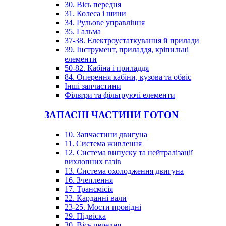
30. Вісь передня
31. Колеса і шини
34. Рульове управління
35. Гальма
37-38. Електроустаткування й прилади
39. Інструмент, приладдя, кріпильні
елементи
50-82. Кабіна і приладдя
84. Оперення кабіни, кузова та обвіс
Інші запчастини
Фільтри та фільтруючі елементи
ЗАПАСНІ ЧАСТИНИ FOTON
10. Запчастини двигуна
11. Система живлення
12. Система випуску та нейтралізації
вихлопних газів
13. Система охолодження двигуна
16. Зчеплення
17. Трансмісія
22. Карданні вали
23-25. Мости провідні
29. Підвіска
30. Вісь передня