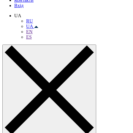
Контакти
Вхiд
UA
RU
UA
EN
ES