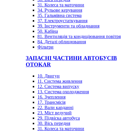
31. Колеса та маточини
34. Рульове керування
35. Гальмівна система
37. Електроустаткування
39. Інструменти та обладнання
50. Кабіна
81. Вентиляція та кондиціювання повітря
84. Деталі облицювання
Фільтри
ЗАПАСНІ ЧАСТИНИ АВТОБУСІВ
OTOKAR
10. Двигун
11. Система живлення
12. Система випуску
13. Система охолодження
16. Зчеплення
17. Трансмісія
22. Вали карданні
23. Міст ведучий
29. Підвіска автобуса
30. Вісь передня
31. Колеса та маточини