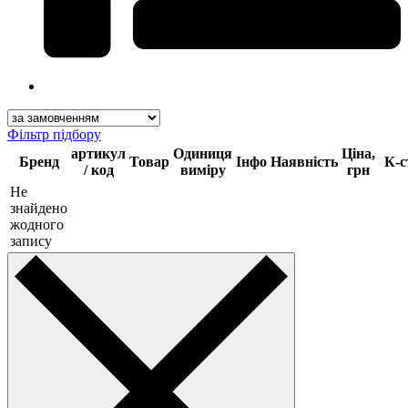
Фільтр підбору
артикул
Одиниця
Ціна,
Бренд
Товар
Інфо
Наявність
К-с
/ код
виміру
грн
Не
знайдено
жодного
запису