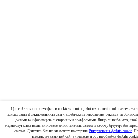
Цей сайт використовує файли cookie та інші подібні технології, щоб аналізувати 
покращувати функціональність сайту, відображати персональну рекламу та обмінюв
даними та інформацією зі сторонніми платформами. Якщо ви не бажаєте, щоб в
опрацьовувались нами, ви можете змінити налаштування в своєму браузері або перес
сайтом. Дізнатись більше ви можете на сторінці
Використання файлів cookie
. П
використовувати цей сайт ви надаєте згоду на обробку файлів cookie