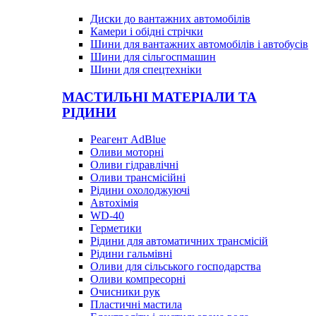
Диски до вантажних автомобілів
Камери і обідні стрічки
Шини для вантажних автомобілів і автобусів
Шини для сільгоспмашин
Шини для спецтехніки
МАСТИЛЬНІ МАТЕРІАЛИ ТА
РІДИНИ
Реагент AdBlue
Оливи моторні
Оливи гідравлічні
Оливи трансмісійні
Рідини охолоджуючі
Автохімія
WD-40
Герметики
Рідини для автоматичних трансмісій
Рідини гальмівні
Оливи для сільського господарства
Оливи компресорні
Очисники рук
Пластичні мастила