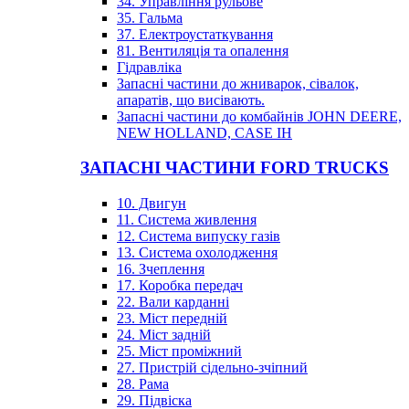
34. Управління рульове
35. Гальма
37. Електроустаткування
81. Вентиляція та опалення
Гідравліка
Запасні частини до жниварок, сівалок,
апаратів, що висівають.
Запасні частини до комбайнів JOHN DEERE,
NEW HOLLAND, CASE IH
ЗАПАСНІ ЧАСТИНИ FORD TRUCKS
10. Двигун
11. Система живлення
12. Система випуску газів
13. Система охолодження
16. Зчеплення
17. Коробка передач
22. Вали карданні
23. Міст передній
24. Міст задній
25. Міст проміжний
27. Пристрій сідельно-зчіпний
28. Рама
29. Підвіска