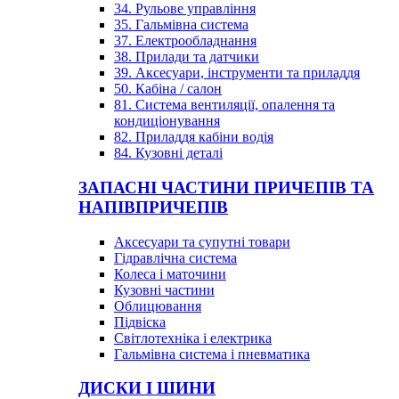
34. Рульове управління
35. Гальмівна система
37. Електрообладнання
38. Прилади та датчики
39. Аксесуари, інструменти та приладдя
50. Кабіна / салон
81. Система вентиляції, опалення та
кондиціонування
82. Приладдя кабіни водія
84. Кузовні деталі
ЗАПАСНІ ЧАСТИНИ ПРИЧЕПІВ ТА
НАПІВПРИЧЕПІВ
Аксесуари та супутні товари
Гідравлічна система
Колеса і маточини
Кузовні частини
Облицювання
Підвіска
Світлотехніка і електрика
Гальмівна система і пневматика
ДИСКИ І ШИНИ