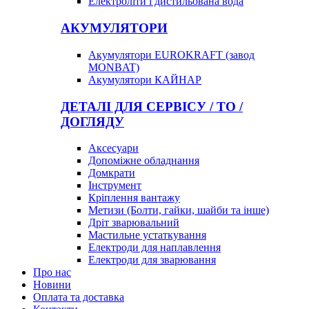
Електроліти і дистильована вода
АКУМУЛЯТОРИ
Акумулятори EUROKRAFT (завод
MONBAT)
Акумулятори КАЙНАР
ДЕТАЛІ ДЛЯ СЕРВІСУ / ТО /
ДОГЛЯДУ
Аксесуари
Допоміжне обладнання
Домкрати
Інструмент
Кріплення вантажу
Метизи (Болти, гайки, шайби та інше)
Дріт зварювальний
Мастильне устаткування
Електроди для наплавлення
Електроди для зварювання
Про нас
Новини
Оплата та доставка