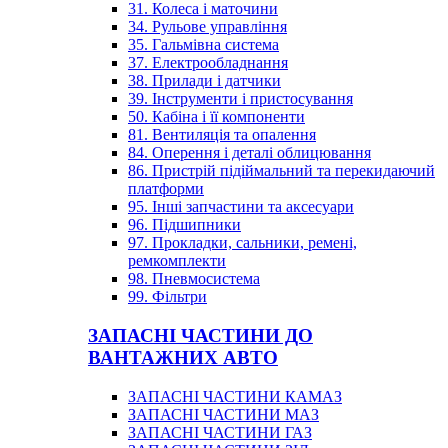
31. Колеса і маточини
34. Рульове управління
35. Гальмівна система
37. Електрообладнання
38. Прилади і датчики
39. Інструменти і пристосування
50. Кабіна і її компоненти
81. Вентиляція та опалення
84. Оперення і деталі облицювання
86. Пристрій підіймальний та перекидаючий
платформи
95. Інші запчастини та аксесуари
96. Підшипники
97. Прокладки, сальники, ремені,
ремкомплекти
98. Пневмосистема
99. Фільтри
ЗАПАСНІ ЧАСТИНИ ДО
ВАНТАЖНИХ АВТО
ЗАПАСНІ ЧАСТИНИ КАМАЗ
ЗАПАСНІ ЧАСТИНИ МАЗ
ЗАПАСНІ ЧАСТИНИ ГАЗ