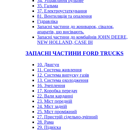
34. Управління рульове
35. Гальма
37. Електроустаткування
81. Вентиляція та опалення
Гідравліка
Запасні частини до жниварок, сівалок,
апаратів, що висівають.
Запасні частини до комбайнів JOHN DEERE,
NEW HOLLAND, CASE IH
ЗАПАСНІ ЧАСТИНИ FORD TRUCKS
10. Двигун
11. Система живлення
12. Система випуску газів
13. Система охолодження
16. Зчеплення
17. Коробка передач
22. Вали карданні
23. Міст передній
24. Міст задній
25. Міст проміжний
27. Пристрій сідельно-зчіпний
28. Рама
29. Підвіска