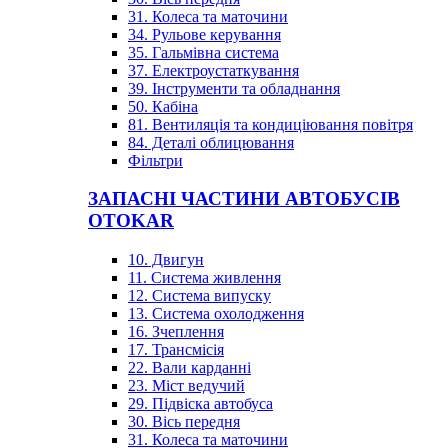
31. Колеса та маточини
34. Рульове керування
35. Гальмівна система
37. Електроустаткування
39. Інструменти та обладнання
50. Кабіна
81. Вентиляція та кондиціювання повітря
84. Деталі облицювання
Фільтри
ЗАПАСНІ ЧАСТИНИ АВТОБУСІВ
OTOKAR
10. Двигун
11. Система живлення
12. Система випуску
13. Система охолодження
16. Зчеплення
17. Трансмісія
22. Вали карданні
23. Міст ведучий
29. Підвіска автобуса
30. Вісь передня
31. Колеса та маточини