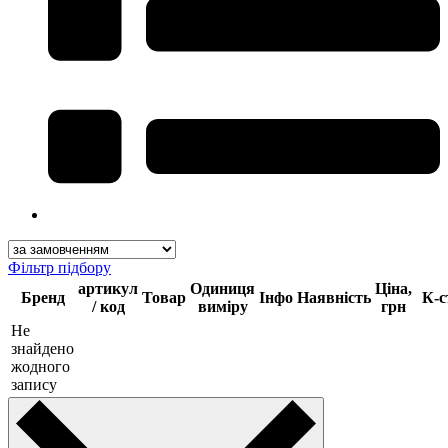
Фільтр підбору
артикул
Одиниця
Ціна,
Бренд
Товар
Інфо
Наявність
К-с
/ код
виміру
грн
Не
знайдено
жодного
запису