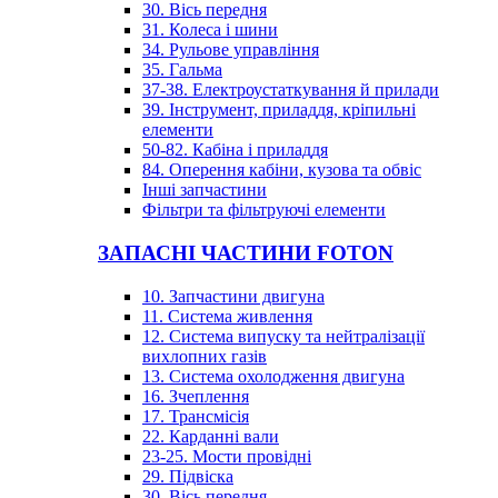
30. Вісь передня
31. Колеса і шини
34. Рульове управління
35. Гальма
37-38. Електроустаткування й прилади
39. Інструмент, приладдя, кріпильні
елементи
50-82. Кабіна і приладдя
84. Оперення кабіни, кузова та обвіс
Інші запчастини
Фільтри та фільтруючі елементи
ЗАПАСНІ ЧАСТИНИ FOTON
10. Запчастини двигуна
11. Система живлення
12. Система випуску та нейтралізації
вихлопних газів
13. Система охолодження двигуна
16. Зчеплення
17. Трансмісія
22. Карданні вали
23-25. Мости провідні
29. Підвіска
30. Вісь передня