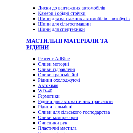
Диски до вантажних автомобілів
Камери і обідні стрічки
Шини для вантажних автомобілів і автобусів
Шини для сільгоспмашин
Шини для спецтехніки
МАСТИЛЬНІ МАТЕРІАЛИ ТА
РІДИНИ
Реагент AdBlue
Оливи моторні
Оливи гідравлічні
Оливи трансмісійні
Рідини охолоджуючі
Автохімія
WD-40
Герметики
Рідини для автоматичних трансмісій
Рідини гальмівні
Оливи для сільського господарства
Оливи компресорні
Очисники рук
Пластичні мастила