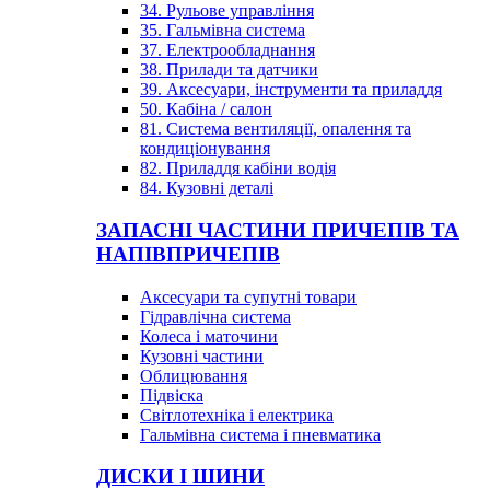
34. Рульове управління
35. Гальмівна система
37. Електрообладнання
38. Прилади та датчики
39. Аксесуари, інструменти та приладдя
50. Кабіна / салон
81. Система вентиляції, опалення та
кондиціонування
82. Приладдя кабіни водія
84. Кузовні деталі
ЗАПАСНІ ЧАСТИНИ ПРИЧЕПІВ ТА
НАПІВПРИЧЕПІВ
Аксесуари та супутні товари
Гідравлічна система
Колеса і маточини
Кузовні частини
Облицювання
Підвіска
Світлотехніка і електрика
Гальмівна система і пневматика
ДИСКИ І ШИНИ