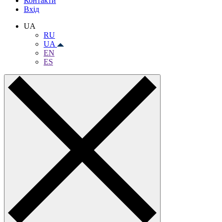
Контакти
Вхiд
UA
RU
UA
EN
ES