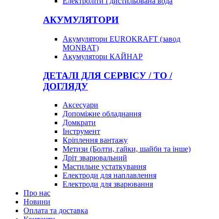
Електроліти і дистильована вода
АКУМУЛЯТОРИ
Акумулятори EUROKRAFT (завод
MONBAT)
Акумулятори КАЙНАР
ДЕТАЛІ ДЛЯ СЕРВІСУ / ТО /
ДОГЛЯДУ
Аксесуари
Допоміжне обладнання
Домкрати
Інструмент
Кріплення вантажу
Метизи (Болти, гайки, шайби та інше)
Дріт зварювальний
Мастильне устаткування
Електроди для наплавлення
Електроди для зварювання
Про нас
Новини
Оплата та доставка