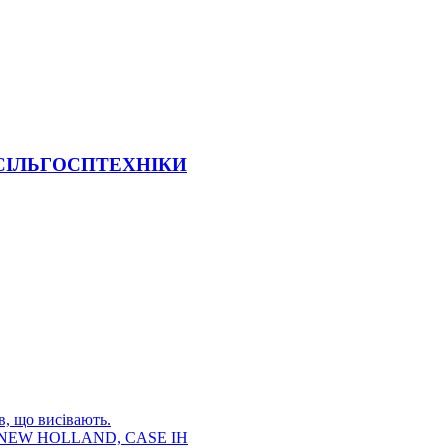
 СІЛЬГОСПТЕХНІКИ
в, що висівають.
E, NEW HOLLAND, CASE IH