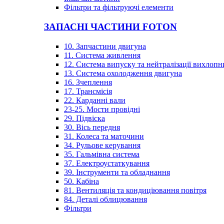
Фільтри та фільтруючі елементи
ЗАПАСНІ ЧАСТИНИ FOTON
10. Запчастини двигуна
11. Система живлення
12. Система випуску та нейтралізації вихлопн
13. Система охолодження двигуна
16. Зчеплення
17. Трансмісія
22. Карданні вали
23-25. Мости провідні
29. Підвіска
30. Вісь передня
31. Колеса та маточини
34. Рульове керування
35. Гальмівна система
37. Електроустаткування
39. Інструменти та обладнання
50. Кабіна
81. Вентиляція та кондиціювання повітря
84. Деталі облицювання
Фільтри