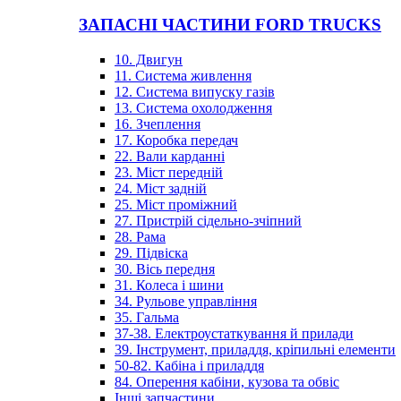
ЗАПАСНІ ЧАСТИНИ FORD TRUCKS
10. Двигун
11. Система живлення
12. Система випуску газів
13. Система охолодження
16. Зчеплення
17. Коробка передач
22. Вали карданні
23. Міст передній
24. Міст задній
25. Міст проміжний
27. Пристрій сідельно-зчіпний
28. Рама
29. Підвіска
30. Вісь передня
31. Колеса і шини
34. Рульове управління
35. Гальма
37-38. Електроустаткування й прилади
39. Інструмент, приладдя, кріпильні елементи
50-82. Кабіна і приладдя
84. Оперення кабіни, кузова та обвіс
Інші запчастини