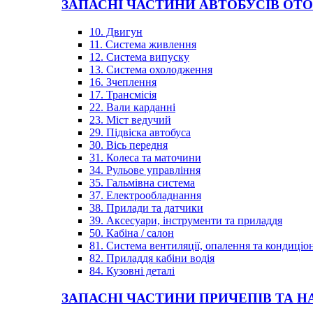
ЗАПАСНІ ЧАСТИНИ АВТОБУСІВ OT
10. Двигун
11. Система живлення
12. Система випуску
13. Система охолодження
16. Зчеплення
17. Трансмісія
22. Вали карданні
23. Міст ведучий
29. Підвіска автобуса
30. Вісь передня
31. Колеса та маточини
34. Рульове управління
35. Гальмівна система
37. Електрообладнання
38. Прилади та датчики
39. Аксесуари, інструменти та приладдя
50. Кабіна / салон
81. Система вентиляції, опалення та кондиці
82. Приладдя кабіни водія
84. Кузовні деталі
ЗАПАСНІ ЧАСТИНИ ПРИЧЕПІВ ТА Н