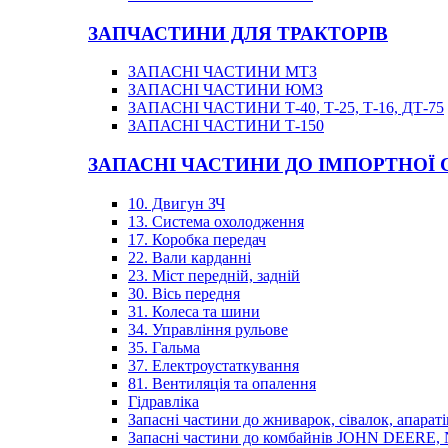
ЗАПЧАСТИНИ ДЛЯ ТРАКТОРІВ
ЗАПАСНІ ЧАСТИНИ МТЗ
ЗАПАСНІ ЧАСТИНИ ЮМЗ
ЗАПАСНІ ЧАСТИНИ Т-40, Т-25, Т-16, ДТ-75
ЗАПАСНІ ЧАСТИНИ Т-150
ЗАПАСНІ ЧАСТИНИ ДО ІМПОРТНОЇ
10. Двигун ЗЧ
13. Система охолодження
17. Коробка передач
22. Вали карданні
23. Міст передній, задній
30. Вісь передня
31. Колеса та шини
34. Управління рульове
35. Гальма
37. Електроустаткування
81. Вентиляція та опалення
Гідравліка
Запасні частини до жниварок, сівалок, апараті
Запасні частини до комбайнів JOHN DEER