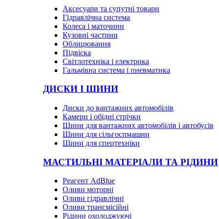
Аксесуари та супутні товари
Гідравлічна система
Колеса і маточини
Кузовні частини
Облицювання
Підвіска
Світлотехніка і електрика
Гальмівна система і пневматика
ДИСКИ І ШИНИ
Диски до вантажних автомобілів
Камери і обідні стрічки
Шини для вантажних автомобілів і автобусів
Шини для сільгоспмашин
Шини для спецтехніки
МАСТИЛЬНІ МАТЕРІАЛИ ТА РІДИНИ
Реагент AdBlue
Оливи моторні
Оливи гідравлічні
Оливи трансмісійні
Рідини охолоджуючі