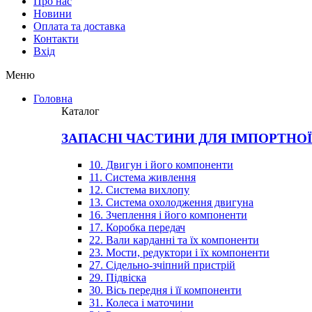
Про нас
Новини
Оплата та доставка
Контакти
Вхiд
Меню
Головна
Каталог
ЗАПАСНІ ЧАСТИНИ ДЛЯ ІМПОРТНО
10. Двигун і його компоненти
11. Система живлення
12. Система вихлопу
13. Система охолодження двигуна
16. Зчеплення і його компоненти
17. Коробка передач
22. Вали карданні та їх компоненти
23. Мости, редуктори і їх компоненти
27. Сідельно-зчіпний пристрій
29. Підвіска
30. Вісь передня і її компоненти
31. Колеса і маточини