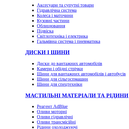
Аксесуари та супутні товари
Гідравлічна система
Колеса і маточини
Кузовні частини
Облицювання
Підвіска
Світлотехніка і електрика
Гальмівна система і пневматика
ДИСКИ І ШИНИ
Диски до вантажних автомобілів
Камери і обідні стрічки
Шини для вантажних автомобілів і автобусів
Шини для сільгоспмашин
Шини для спецтехніки
МАСТИЛЬНІ МАТЕРІАЛИ ТА РІДИНИ
Реагент AdBlue
Оливи моторні
Оливи гідравлічні
Оливи трансмісійні
Рідини охолоджуючі