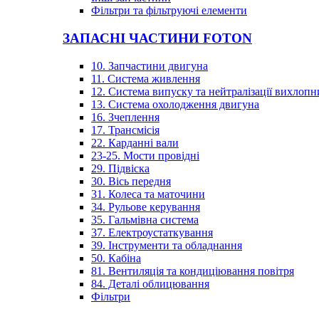
Фільтри та фільтруючі елементи
ЗАПАСНІ ЧАСТИНИ FOTON
10. Запчастини двигуна
11. Система живлення
12. Система випуску та нейтралізації вихлопн
13. Система охолодження двигуна
16. Зчеплення
17. Трансмісія
22. Карданні вали
23-25. Мости провідні
29. Підвіска
30. Вісь передня
31. Колеса та маточини
34. Рульове керування
35. Гальмівна система
37. Електроустаткування
39. Інструменти та обладнання
50. Кабіна
81. Вентиляція та кондиціювання повітря
84. Деталі облицювання
Фільтри