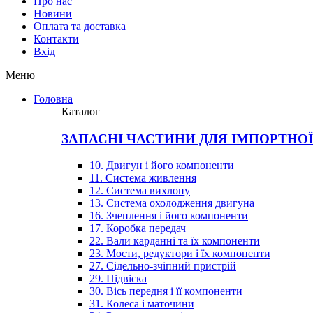
Про нас
Новини
Оплата та доставка
Контакти
Вхiд
Меню
Головна
Каталог
ЗАПАСНІ ЧАСТИНИ ДЛЯ ІМПОРТНО
10. Двигун і його компоненти
11. Система живлення
12. Система вихлопу
13. Система охолодження двигуна
16. Зчеплення і його компоненти
17. Коробка передач
22. Вали карданні та їх компоненти
23. Мости, редуктори і їх компоненти
27. Сідельно-зчіпний пристрій
29. Підвіска
30. Вісь передня і її компоненти
31. Колеса і маточини