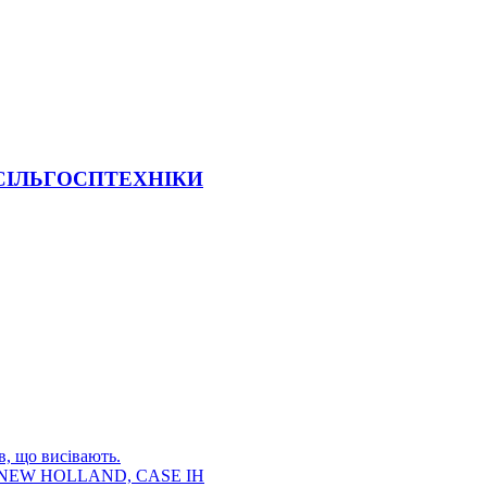
 СІЛЬГОСПТЕХНІКИ
в, що висівають.
E, NEW HOLLAND, CASE IH