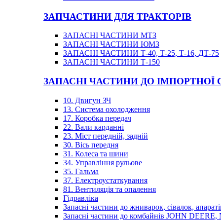
ЗАПЧАСТИНИ ДЛЯ ТРАКТОРІВ
ЗАПАСНІ ЧАСТИНИ МТЗ
ЗАПАСНІ ЧАСТИНИ ЮМЗ
ЗАПАСНІ ЧАСТИНИ Т-40, Т-25, Т-16, ДТ-75
ЗАПАСНІ ЧАСТИНИ Т-150
ЗАПАСНІ ЧАСТИНИ ДО ІМПОРТНОЇ
10. Двигун ЗЧ
13. Система охолодження
17. Коробка передач
22. Вали карданні
23. Міст передній, задній
30. Вісь передня
31. Колеса та шини
34. Управління рульове
35. Гальма
37. Електроустаткування
81. Вентиляція та опалення
Гідравліка
Запасні частини до жниварок, сівалок, апараті
Запасні частини до комбайнів JOHN DEER