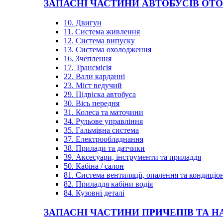
ЗАПАСНІ ЧАСТИНИ АВТОБУСІВ OT
10. Двигун
11. Система живлення
12. Система випуску
13. Система охолодження
16. Зчеплення
17. Трансмісія
22. Вали карданні
23. Міст ведучий
29. Підвіска автобуса
30. Вісь передня
31. Колеса та маточини
34. Рульове управління
35. Гальмівна система
37. Електрообладнання
38. Прилади та датчики
39. Аксесуари, інструменти та приладдя
50. Кабіна / салон
81. Система вентиляції, опалення та кондиці
82. Приладдя кабіни водія
84. Кузовні деталі
ЗАПАСНІ ЧАСТИНИ ПРИЧЕПІВ ТА Н