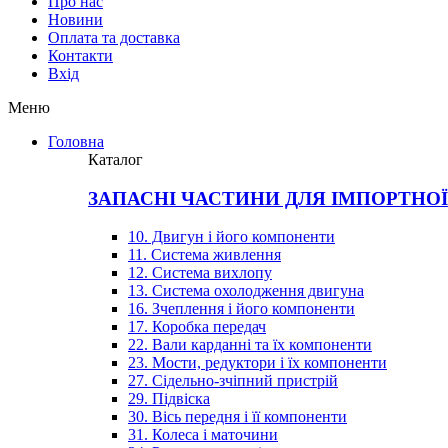
Про нас
Новини
Оплата та доставка
Контакти
Вхiд
Меню
Головна
Каталог
ЗАПАСНІ ЧАСТИНИ ДЛЯ ІМПОРТНО
10. Двигун і його компоненти
11. Система живлення
12. Система вихлопу
13. Система охолодження двигуна
16. Зчеплення і його компоненти
17. Коробка передач
22. Вали карданні та їх компоненти
23. Мости, редуктори і їх компоненти
27. Сідельно-зчіпний пристрій
29. Підвіска
30. Вісь передня і її компоненти
31. Колеса і маточини