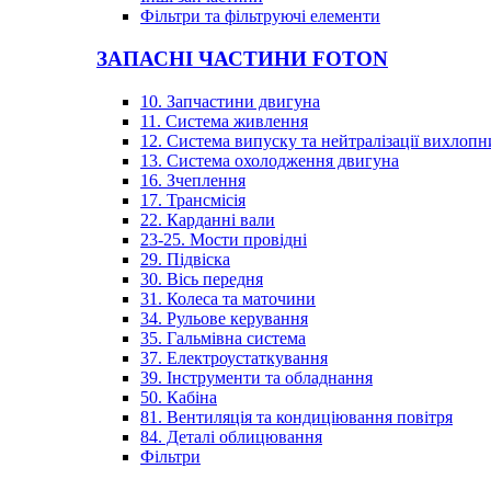
Фільтри та фільтруючі елементи
ЗАПАСНІ ЧАСТИНИ FOTON
10. Запчастини двигуна
11. Система живлення
12. Система випуску та нейтралізації вихлопн
13. Система охолодження двигуна
16. Зчеплення
17. Трансмісія
22. Карданні вали
23-25. Мости провідні
29. Підвіска
30. Вісь передня
31. Колеса та маточини
34. Рульове керування
35. Гальмівна система
37. Електроустаткування
39. Інструменти та обладнання
50. Кабіна
81. Вентиляція та кондиціювання повітря
84. Деталі облицювання
Фільтри