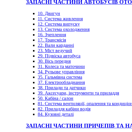
ЗАПАСНІ ЧАСТИНИ АВТОБУСІВ OT
10. Двигун
11. Система живлення
12. Система випуску
13. Система охолодження
16. Зчеплення
17. Трансмісія
22. Вали карданні
23. Міст ведучий
29. Підвіска автобуса
30. Вісь передня
31. Колеса та маточини
34. Рульове управління
35. Гальмівна система
37. Електрообладнання
38. Прилади та датчики
39. Аксесуари, інструменти та приладдя
50. Кабіна / салон
81. Система вентиляції, опалення та кондиці
82. Приладдя кабіни водія
84. Кузовні деталі
ЗАПАСНІ ЧАСТИНИ ПРИЧЕПІВ ТА Н