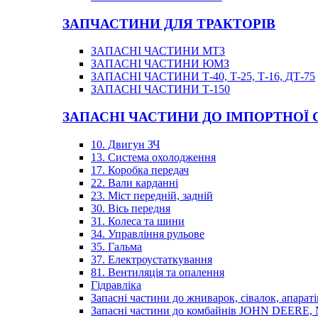
ЗАПЧАСТИНИ ДЛЯ ТРАКТОРІВ
ЗАПАСНІ ЧАСТИНИ МТЗ
ЗАПАСНІ ЧАСТИНИ ЮМЗ
ЗАПАСНІ ЧАСТИНИ Т-40, Т-25, Т-16, ДТ-75
ЗАПАСНІ ЧАСТИНИ Т-150
ЗАПАСНІ ЧАСТИНИ ДО ІМПОРТНОЇ
10. Двигун ЗЧ
13. Система охолодження
17. Коробка передач
22. Вали карданні
23. Міст передній, задній
30. Вісь передня
31. Колеса та шини
34. Управління рульове
35. Гальма
37. Електроустаткування
81. Вентиляція та опалення
Гідравліка
Запасні частини до жниварок, сівалок, апараті
Запасні частини до комбайнів JOHN DEER