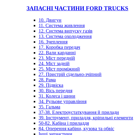
ЗАПАСНІ ЧАСТИНИ FORD TRUCKS
10. Двигун
11. Система живлення
12. Система випуску газів
13. Система охолодження
16. Зчеплення
17. Коробка передач
22. Вали карданні
23. Міст передній
24. Міст задній
25. Міст проміжний
27. Пристрій сідельно-зчіпний
28. Рама
29. Підвіска
30. Вісь передня
31. Колеса і шини
34. Рульове управління
35. Гальма
37-38. Електроустаткування й прилади
39. Інструмент, приладдя, кріпильні елементи
50-82. Кабіна і приладдя
84. Оперення кабіни, кузова та обвіс
Інші запчастини