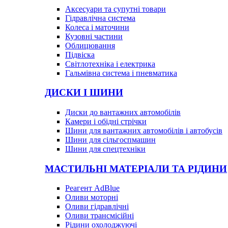
Аксесуари та супутні товари
Гідравлічна система
Колеса і маточини
Кузовні частини
Облицювання
Підвіска
Світлотехніка і електрика
Гальмівна система і пневматика
ДИСКИ І ШИНИ
Диски до вантажних автомобілів
Камери і обідні стрічки
Шини для вантажних автомобілів і автобусів
Шини для сільгоспмашин
Шини для спецтехніки
МАСТИЛЬНІ МАТЕРІАЛИ ТА РІДИНИ
Реагент AdBlue
Оливи моторні
Оливи гідравлічні
Оливи трансмісійні
Рідини охолоджуючі