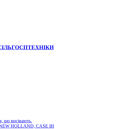
 СІЛЬГОСПТЕХНІКИ
в, що висівають.
E, NEW HOLLAND, CASE IH