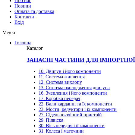
Про нас
Новини
Оплата та доставка
Контакти
Вхiд
Меню
Головна
Каталог
ЗАПАСНІ ЧАСТИНИ ДЛЯ ІМПОРТНО
10. Двигун і його компоненти
11. Система живлення
12. Система вихлопу
13. Система охолодження двигуна
16. Зчеплення і його компоненти
17. Коробка передач
22. Вали карданні та їх компоненти
23. Мости, редуктори і їх компоненти
27. Сідельно-зчіпний пристрій
29. Підвіска
30. Вісь передня і її компоненти
31. Колеса і маточини