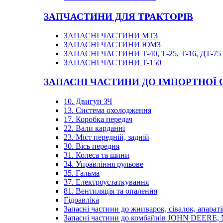
ЗАПЧАСТИНИ ДЛЯ ТРАКТОРІВ
ЗАПАСНІ ЧАСТИНИ МТЗ
ЗАПАСНІ ЧАСТИНИ ЮМЗ
ЗАПАСНІ ЧАСТИНИ Т-40, Т-25, Т-16, ДТ-75
ЗАПАСНІ ЧАСТИНИ Т-150
ЗАПАСНІ ЧАСТИНИ ДО ІМПОРТНОЇ
10. Двигун ЗЧ
13. Система охолодження
17. Коробка передач
22. Вали карданні
23. Міст передній, задній
30. Вісь передня
31. Колеса та шини
34. Управління рульове
35. Гальма
37. Електроустаткування
81. Вентиляція та опалення
Гідравліка
Запасні частини до жниварок, сівалок, апараті
Запасні частини до комбайнів JOHN DEER