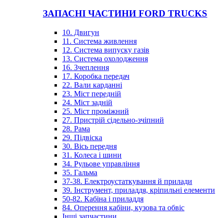
ЗАПАСНІ ЧАСТИНИ FORD TRUCKS
10. Двигун
11. Система живлення
12. Система випуску газів
13. Система охолодження
16. Зчеплення
17. Коробка передач
22. Вали карданні
23. Міст передній
24. Міст задній
25. Міст проміжний
27. Пристрій сідельно-зчіпний
28. Рама
29. Підвіска
30. Вісь передня
31. Колеса і шини
34. Рульове управління
35. Гальма
37-38. Електроустаткування й прилади
39. Інструмент, приладдя, кріпильні елементи
50-82. Кабіна і приладдя
84. Оперення кабіни, кузова та обвіс
Інші запчастини