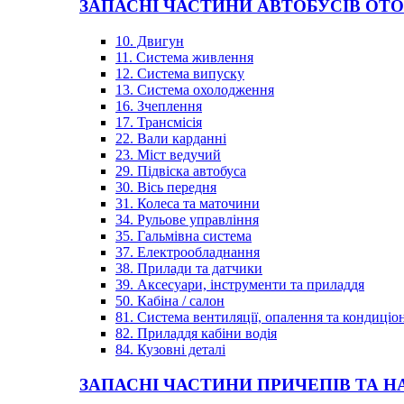
ЗАПАСНІ ЧАСТИНИ АВТОБУСІВ OT
10. Двигун
11. Система живлення
12. Система випуску
13. Система охолодження
16. Зчеплення
17. Трансмісія
22. Вали карданні
23. Міст ведучий
29. Підвіска автобуса
30. Вісь передня
31. Колеса та маточини
34. Рульове управління
35. Гальмівна система
37. Електрообладнання
38. Прилади та датчики
39. Аксесуари, інструменти та приладдя
50. Кабіна / салон
81. Система вентиляції, опалення та кондиці
82. Приладдя кабіни водія
84. Кузовні деталі
ЗАПАСНІ ЧАСТИНИ ПРИЧЕПІВ ТА Н