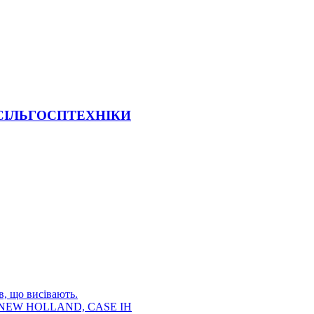
 СІЛЬГОСПТЕХНІКИ
в, що висівають.
E, NEW HOLLAND, CASE IH