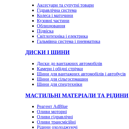
Аксесуари та супутні товари
Гідравлічна система
Колеса і маточини
Кузовні частини
Облицювання
Підвіска
Світлотехніка і електрика
Гальмівна система і пневматика
ДИСКИ І ШИНИ
Диски до вантажних автомобілів
Камери і обідні стрічки
Шини для вантажних автомобілів і автобусів
Шини для сільгоспмашин
Шини для спецтехніки
МАСТИЛЬНІ МАТЕРІАЛИ ТА РІДИНИ
Реагент AdBlue
Оливи моторні
Оливи гідравлічні
Оливи трансмісійні
Рідини охолоджуючі