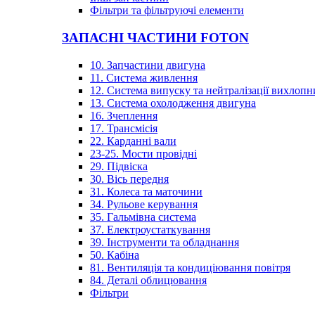
Фільтри та фільтруючі елементи
ЗАПАСНІ ЧАСТИНИ FOTON
10. Запчастини двигуна
11. Система живлення
12. Система випуску та нейтралізації вихлопн
13. Система охолодження двигуна
16. Зчеплення
17. Трансмісія
22. Карданні вали
23-25. Мости провідні
29. Підвіска
30. Вісь передня
31. Колеса та маточини
34. Рульове керування
35. Гальмівна система
37. Електроустаткування
39. Інструменти та обладнання
50. Кабіна
81. Вентиляція та кондиціювання повітря
84. Деталі облицювання
Фільтри