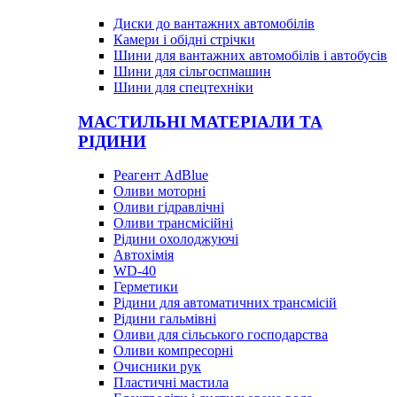
Диски до вантажних автомобілів
Камери і обідні стрічки
Шини для вантажних автомобілів і автобусів
Шини для сільгоспмашин
Шини для спецтехніки
МАСТИЛЬНІ МАТЕРІАЛИ ТА
РІДИНИ
Реагент AdBlue
Оливи моторні
Оливи гідравлічні
Оливи трансмісійні
Рідини охолоджуючі
Автохімія
WD-40
Герметики
Рідини для автоматичних трансмісій
Рідини гальмівні
Оливи для сільського господарства
Оливи компресорні
Очисники рук
Пластичні мастила