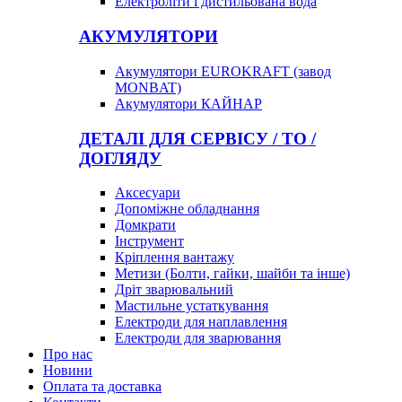
Електроліти і дистильована вода
АКУМУЛЯТОРИ
Акумулятори EUROKRAFT (завод
MONBAT)
Акумулятори КАЙНАР
ДЕТАЛІ ДЛЯ СЕРВІСУ / ТО /
ДОГЛЯДУ
Аксесуари
Допоміжне обладнання
Домкрати
Інструмент
Кріплення вантажу
Метизи (Болти, гайки, шайби та інше)
Дріт зварювальний
Мастильне устаткування
Електроди для наплавлення
Електроди для зварювання
Про нас
Новини
Оплата та доставка