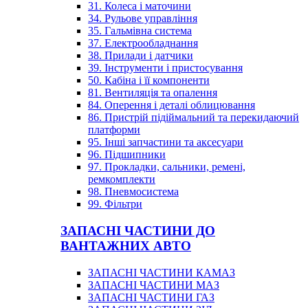
31. Колеса і маточини
34. Рульове управління
35. Гальмівна система
37. Електрообладнання
38. Прилади і датчики
39. Інструменти і пристосування
50. Кабіна і її компоненти
81. Вентиляція та опалення
84. Оперення і деталі облицювання
86. Пристрій підіймальний та перекидаючий
платформи
95. Інші запчастини та аксесуари
96. Підшипники
97. Прокладки, сальники, ремені,
ремкомплекти
98. Пневмосистема
99. Фільтри
ЗАПАСНІ ЧАСТИНИ ДО
ВАНТАЖНИХ АВТО
ЗАПАСНІ ЧАСТИНИ КАМАЗ
ЗАПАСНІ ЧАСТИНИ МАЗ
ЗАПАСНІ ЧАСТИНИ ГАЗ