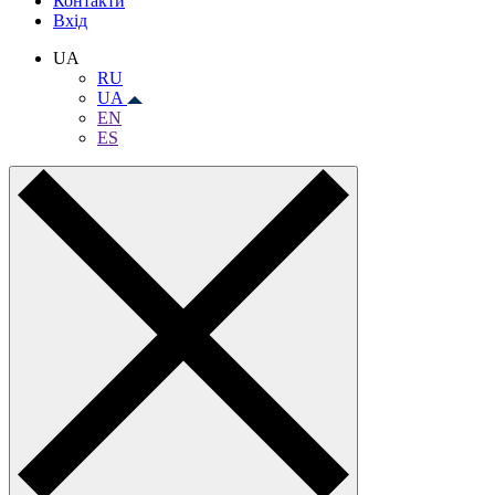
Контакти
Вхiд
UA
RU
UA
EN
ES