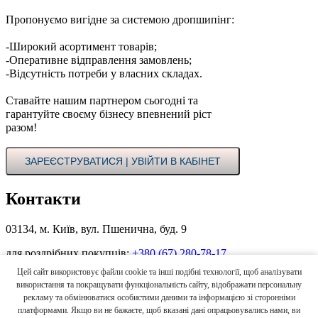
Пропонуємо вигідне за системою дропшипінг:
-Широкий асортимент товарів;
-Оперативне відправлення замовлень;
-Відсутність потреби у власних складах.
Ставайте нашим партнером сьогодні та
гарантуйте своєму бізнесу впевнений ріст
разом!
ЗАРЕЄСТРУВАТИСЯ | УВІЙТИ В КАБІНЕТ
Контакти
03134, м. Київ, вул. Пшенична, буд. 9
для роздрібних покупців:
+380 (67) 280-78-17
Цей сайт використовує файли cookie та інші подібні технології, щоб аналізувати
для оптових покупців в Україні:
+380 (44) 496-00-55
+380 (67)
використання та покращувати функціональність сайту, відображати персональну
862-33-33
рекламу та обмінюватися особистими даними та інформацією зі сторонніми
платформами. Якщо ви не бажаєте, щоб вказані дані опрацьовувались нами, ви
для іноземних покупців:
+380 (67) 658-16-64
(Viber, WhatsApp)