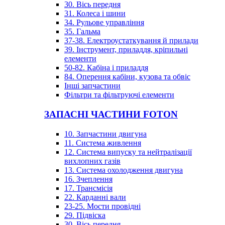
30. Вісь передня
31. Колеса і шини
34. Рульове управління
35. Гальма
37-38. Електроустаткування й прилади
39. Інструмент, приладдя, кріпильні
елементи
50-82. Кабіна і приладдя
84. Оперення кабіни, кузова та обвіс
Інші запчастини
Фільтри та фільтруючі елементи
ЗАПАСНІ ЧАСТИНИ FOTON
10. Запчастини двигуна
11. Система живлення
12. Система випуску та нейтралізації
вихлопних газів
13. Система охолодження двигуна
16. Зчеплення
17. Трансмісія
22. Карданні вали
23-25. Мости провідні
29. Підвіска
30. Вісь передня