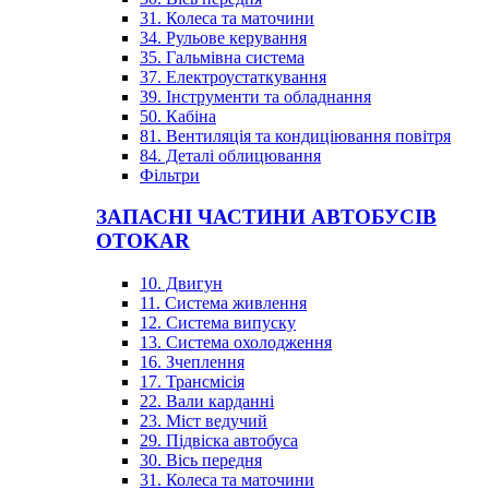
31. Колеса та маточини
34. Рульове керування
35. Гальмівна система
37. Електроустаткування
39. Інструменти та обладнання
50. Кабіна
81. Вентиляція та кондиціювання повітря
84. Деталі облицювання
Фільтри
ЗАПАСНІ ЧАСТИНИ АВТОБУСІВ
OTOKAR
10. Двигун
11. Система живлення
12. Система випуску
13. Система охолодження
16. Зчеплення
17. Трансмісія
22. Вали карданні
23. Міст ведучий
29. Підвіска автобуса
30. Вісь передня
31. Колеса та маточини