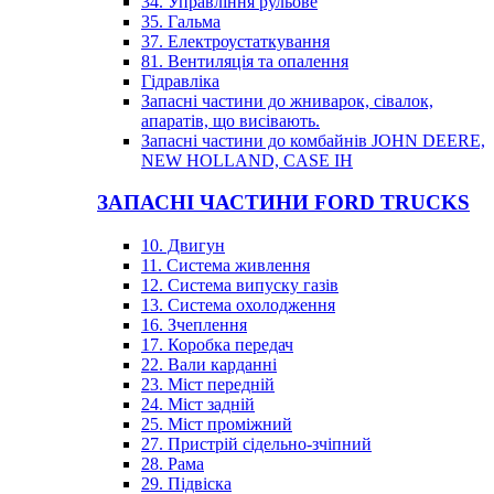
34. Управління рульове
35. Гальма
37. Електроустаткування
81. Вентиляція та опалення
Гідравліка
Запасні частини до жниварок, сівалок,
апаратів, що висівають.
Запасні частини до комбайнів JOHN DEERE,
NEW HOLLAND, CASE IH
ЗАПАСНІ ЧАСТИНИ FORD TRUCKS
10. Двигун
11. Система живлення
12. Система випуску газів
13. Система охолодження
16. Зчеплення
17. Коробка передач
22. Вали карданні
23. Міст передній
24. Міст задній
25. Міст проміжний
27. Пристрій сідельно-зчіпний
28. Рама
29. Підвіска