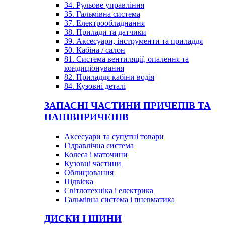
34. Рульове управління
35. Гальмівна система
37. Електрообладнання
38. Прилади та датчики
39. Аксесуари, інструменти та приладдя
50. Кабіна / салон
81. Система вентиляції, опалення та
кондиціонування
82. Приладдя кабіни водія
84. Кузовні деталі
ЗАПАСНІ ЧАСТИНИ ПРИЧЕПІВ ТА
НАПІВПРИЧЕПІВ
Аксесуари та супутні товари
Гідравлічна система
Колеса і маточини
Кузовні частини
Облицювання
Підвіска
Світлотехніка і електрика
Гальмівна система і пневматика
ДИСКИ І ШИНИ