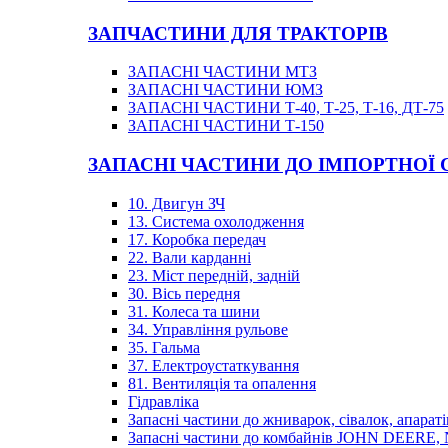
ЗАПЧАСТИНИ ДЛЯ ТРАКТОРІВ
ЗАПАСНІ ЧАСТИНИ МТЗ
ЗАПАСНІ ЧАСТИНИ ЮМЗ
ЗАПАСНІ ЧАСТИНИ Т-40, Т-25, Т-16, ДТ-75
ЗАПАСНІ ЧАСТИНИ Т-150
ЗАПАСНІ ЧАСТИНИ ДО ІМПОРТНОЇ
10. Двигун ЗЧ
13. Система охолодження
17. Коробка передач
22. Вали карданні
23. Міст передній, задній
30. Вісь передня
31. Колеса та шини
34. Управління рульове
35. Гальма
37. Електроустаткування
81. Вентиляція та опалення
Гідравліка
Запасні частини до жниварок, сівалок, апараті
Запасні частини до комбайнів JOHN DEER