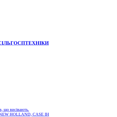
 СІЛЬГОСПТЕХНІКИ
в, що висівають.
E, NEW HOLLAND, CASE IH