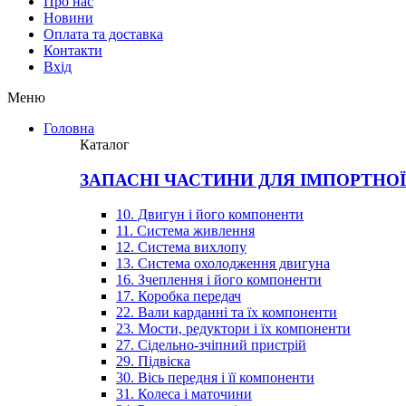
Про нас
Новини
Оплата та доставка
Контакти
Вхiд
Меню
Головна
Каталог
ЗАПАСНІ ЧАСТИНИ ДЛЯ ІМПОРТНО
10. Двигун і його компоненти
11. Система живлення
12. Система вихлопу
13. Система охолодження двигуна
16. Зчеплення і його компоненти
17. Коробка передач
22. Вали карданні та їх компоненти
23. Мости, редуктори і їх компоненти
27. Сідельно-зчіпний пристрій
29. Підвіска
30. Вісь передня і її компоненти
31. Колеса і маточини