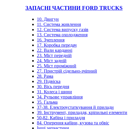
ЗАПАСНІ ЧАСТИНИ FORD TRUCKS
10. Двигун
11. Система живлення
12. Система випуску газів
13. Система охолодження
16. Зчеплення
17. Коробка передач
22. Вали карданні
23. Міст передній
24. Міст задній
25. Міст проміжний
27. Пристрій сідельно-зчіпний
28. Рама
29. Підвіска
30. Вісь передня
31. Колеса і шини
34. Рульове управління
35. Гальма
37-38. Електроустаткування й прилади
39. Інструмент, приладдя, кріпильні елементи
50-82. Кабіна і приладдя
84. Оперення кабіни, кузова та обвіс
Інші запчастини