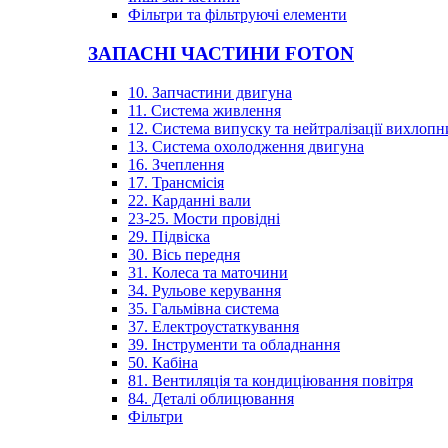
Фільтри та фільтруючі елементи
ЗАПАСНІ ЧАСТИНИ FOTON
10. Запчастини двигуна
11. Система живлення
12. Система випуску та нейтралізації вихлопн
13. Система охолодження двигуна
16. Зчеплення
17. Трансмісія
22. Карданні вали
23-25. Мости провідні
29. Підвіска
30. Вісь передня
31. Колеса та маточини
34. Рульове керування
35. Гальмівна система
37. Електроустаткування
39. Інструменти та обладнання
50. Кабіна
81. Вентиляція та кондиціювання повітря
84. Деталі облицювання
Фільтри