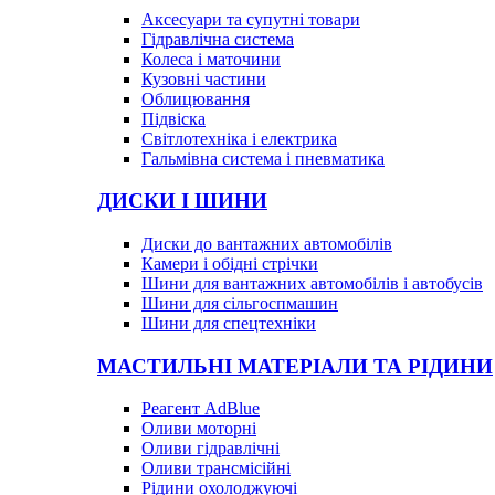
Аксесуари та супутні товари
Гідравлічна система
Колеса і маточини
Кузовні частини
Облицювання
Підвіска
Світлотехніка і електрика
Гальмівна система і пневматика
ДИСКИ І ШИНИ
Диски до вантажних автомобілів
Камери і обідні стрічки
Шини для вантажних автомобілів і автобусів
Шини для сільгоспмашин
Шини для спецтехніки
МАСТИЛЬНІ МАТЕРІАЛИ ТА РІДИНИ
Реагент AdBlue
Оливи моторні
Оливи гідравлічні
Оливи трансмісійні
Рідини охолоджуючі