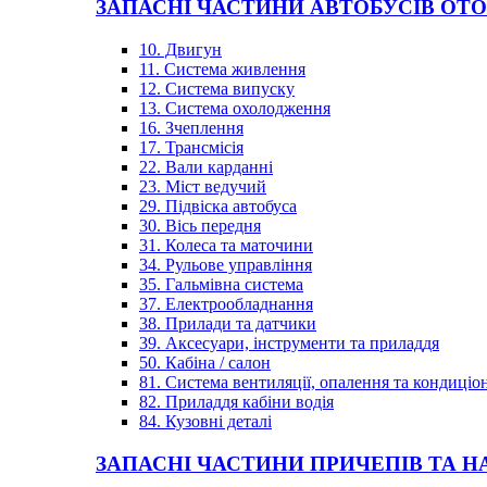
ЗАПАСНІ ЧАСТИНИ АВТОБУСІВ OT
10. Двигун
11. Система живлення
12. Система випуску
13. Система охолодження
16. Зчеплення
17. Трансмісія
22. Вали карданні
23. Міст ведучий
29. Підвіска автобуса
30. Вісь передня
31. Колеса та маточини
34. Рульове управління
35. Гальмівна система
37. Електрообладнання
38. Прилади та датчики
39. Аксесуари, інструменти та приладдя
50. Кабіна / салон
81. Система вентиляції, опалення та кондиці
82. Приладдя кабіни водія
84. Кузовні деталі
ЗАПАСНІ ЧАСТИНИ ПРИЧЕПІВ ТА Н