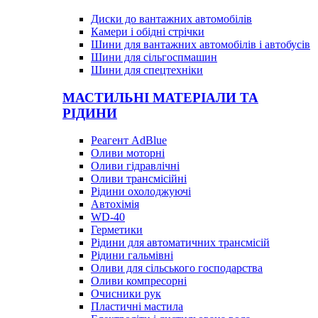
Диски до вантажних автомобілів
Камери і обідні стрічки
Шини для вантажних автомобілів і автобусів
Шини для сільгоспмашин
Шини для спецтехніки
МАСТИЛЬНІ МАТЕРІАЛИ ТА
РІДИНИ
Реагент AdBlue
Оливи моторні
Оливи гідравлічні
Оливи трансмісійні
Рідини охолоджуючі
Автохімія
WD-40
Герметики
Рідини для автоматичних трансмісій
Рідини гальмівні
Оливи для сільського господарства
Оливи компресорні
Очисники рук
Пластичні мастила