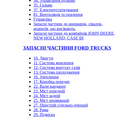
34. Управління рульове
35. Гальма
37. Електроустаткування
81. Вентиляція та опалення
Гідравліка
Запасні частини до жниварок, сівалок,
апаратів, що висівають.
Запасні частини до комбайнів JOHN DEERE,
NEW HOLLAND, CASE IH
ЗАПАСНІ ЧАСТИНИ FORD TRUCKS
10. Двигун
11. Система живлення
12. Система випуску газів
13. Система охолодження
16. Зчеплення
17. Коробка передач
22. Вали карданні
23. Міст передній
24. Міст задній
25. Міст проміжний
27. Пристрій сідельно-зчіпний
28. Рама
29. Підвіска