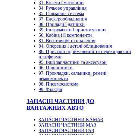
31. Колеса і маточини
34. Рульове управління
35. Гальмівна система
37. Електрообладнання
38. Прилади і датчики
39. Інструменти і пристосування
50. Кабіна і її компоненти
81. Вентиляція та опалення
84. Оперення і деталі облицювання
86. Пристрій підіймальний та перекидаючий
платформи
95. Інші запчастини та аксесуари
96. Підшипники
97. Прокладки, сальники, ремені,
ремкомплекти
98. Пневмосистема
99. Фільтри
ЗАПАСНІ ЧАСТИНИ ДО
ВАНТАЖНИХ АВТО
ЗАПАСНІ ЧАСТИНИ КАМАЗ
ЗАПАСНІ ЧАСТИНИ МАЗ
ЗАПАСНІ ЧАСТИНИ ГАЗ