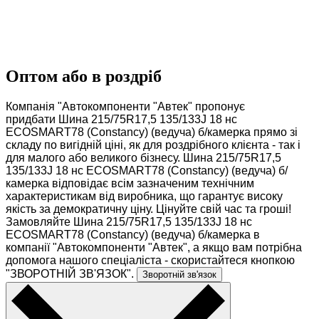
Оптом або в роздріб
Компанія "Автокомпоненти "Автек" пропонує
придбати Шина 215/75R17,5 135/133J 18 нс
ECOSMART78 (Constancy) (ведуча) б/камерка прямо зі
складу по вигідній ціні, як для роздрібного клієнта - так і
для малого або великого бізнесу. Шина 215/75R17,5
135/133J 18 нс ECOSMART78 (Constancy) (ведуча) б/
камерка відповідає всім зазначеним технічним
характеристикам від виробника, що гарантує високу
якість за демократичну ціну. Цінуйте свій час та гроші!
Замовляйте Шина 215/75R17,5 135/133J 18 нс
ECOSMART78 (Constancy) (ведуча) б/камерка в
компанії "Автокомпоненти "Автек", а якщо вам потрібна
допомога нашого спеціаліста - скористайтеся кнопкою
"ЗВОРОТНІЙ ЗВ'ЯЗОК".
Зворотній зв'язок