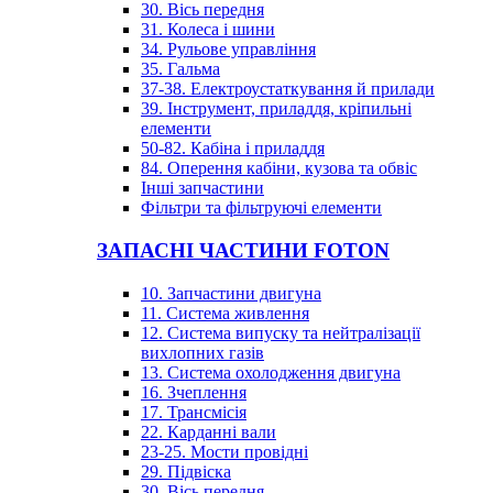
30. Вісь передня
31. Колеса і шини
34. Рульове управління
35. Гальма
37-38. Електроустаткування й прилади
39. Інструмент, приладдя, кріпильні
елементи
50-82. Кабіна і приладдя
84. Оперення кабіни, кузова та обвіс
Інші запчастини
Фільтри та фільтруючі елементи
ЗАПАСНІ ЧАСТИНИ FOTON
10. Запчастини двигуна
11. Система живлення
12. Система випуску та нейтралізації
вихлопних газів
13. Система охолодження двигуна
16. Зчеплення
17. Трансмісія
22. Карданні вали
23-25. Мости провідні
29. Підвіска
30. Вісь передня