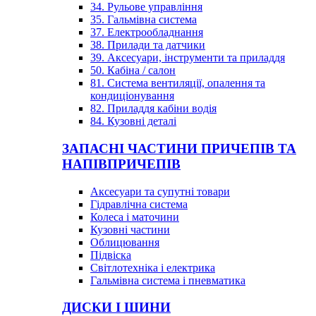
34. Рульове управління
35. Гальмівна система
37. Електрообладнання
38. Прилади та датчики
39. Аксесуари, інструменти та приладдя
50. Кабіна / салон
81. Система вентиляції, опалення та
кондиціонування
82. Приладдя кабіни водія
84. Кузовні деталі
ЗАПАСНІ ЧАСТИНИ ПРИЧЕПІВ ТА
НАПІВПРИЧЕПІВ
Аксесуари та супутні товари
Гідравлічна система
Колеса і маточини
Кузовні частини
Облицювання
Підвіска
Світлотехніка і електрика
Гальмівна система і пневматика
ДИСКИ І ШИНИ