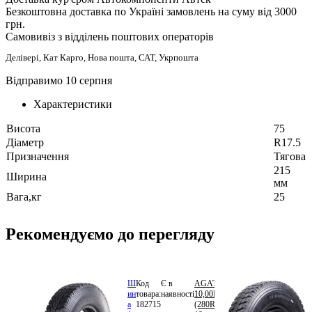
Безкоштовна доставка по Україні замовлень на суму від 3000
грн.
Самовивіз з відділень поштових операторів
Делівері, Кат Карго, Нова пошта, САТ, Укрпошта
Відправимо 10 серпня
Характеристики
Висота
75
Діаметр
R17.5
Призначення
Тягова
215
Ширина
мм
Вага,кг
25
Рекомендуємо до перегляду
Ш
Код
Є в
AGATE
9
ин
товара:
наявності
10,00R20
000.00
а
182715
(280R508)
грн.
В