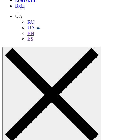
Контакти
Вхiд
UA
RU
UA
EN
ES