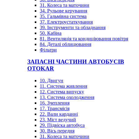
31. Колеса та маточини
34. Рульове керування
35. Гальмівна система
37. Електроустаткування
39. Інструменти та обладнання
50. Кабіна
81. Вентиляція та кондиціювання повітря
84. Деталі облицювання
Фільтри
ЗАПАСНІ ЧАСТИНИ АВТОБУСІВ
OTOKAR
10. Двигун
11. Система живлення
12. Система випуску
13. Система охолодження
16. Зчеплення
17. Трансмісія
22. Вали карданні
23. Міст ведучий
29. Підвіска автобуса
30. Вісь передня
31. Колеса та маточини