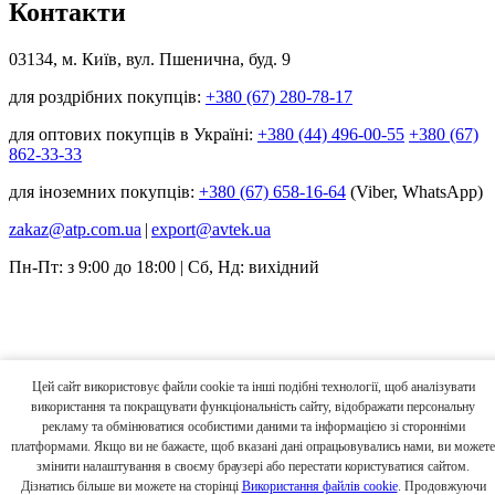
Контакти
03134, м. Київ, вул. Пшенична, буд. 9
для роздрібних покупців:
+380 (67) 280-78-17
для оптових покупців в Україні:
+380 (44) 496-00-55
+380 (67)
862-33-33
для іноземних покупців:
+380 (67) 658-16-64
(Viber, WhatsApp)
zakaz@atp.com.ua
|
export@avtek.ua
Пн-Пт: з 9:00 до 18:00 | Сб, Нд: вихідний
Цей сайт використовує файли cookie та інші подібні технології, щоб аналізувати
використання та покращувати функціональність сайту, відображати персональну
рекламу та обмінюватися особистими даними та інформацією зі сторонніми
платформами. Якщо ви не бажаєте, щоб вказані дані опрацьовувались нами, ви можете
змінити налаштування в своєму браузері або перестати користуватися сайтом.
Дізнатись більше ви можете на сторінці
Використання файлів cookie
. Продовжуючи