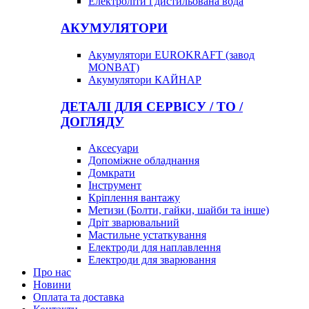
Електроліти і дистильована вода
АКУМУЛЯТОРИ
Акумулятори EUROKRAFT (завод
MONBAT)
Акумулятори КАЙНАР
ДЕТАЛІ ДЛЯ СЕРВІСУ / ТО /
ДОГЛЯДУ
Аксесуари
Допоміжне обладнання
Домкрати
Інструмент
Кріплення вантажу
Метизи (Болти, гайки, шайби та інше)
Дріт зварювальний
Мастильне устаткування
Електроди для наплавлення
Електроди для зварювання
Про нас
Новини
Оплата та доставка