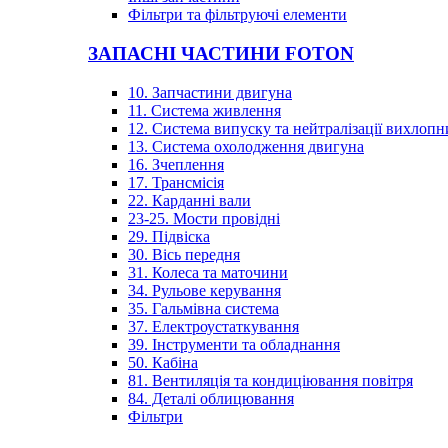
Фільтри та фільтруючі елементи
ЗАПАСНІ ЧАСТИНИ FOTON
10. Запчастини двигуна
11. Система живлення
12. Система випуску та нейтралізації вихлопн
13. Система охолодження двигуна
16. Зчеплення
17. Трансмісія
22. Карданні вали
23-25. Мости провідні
29. Підвіска
30. Вісь передня
31. Колеса та маточини
34. Рульове керування
35. Гальмівна система
37. Електроустаткування
39. Інструменти та обладнання
50. Кабіна
81. Вентиляція та кондиціювання повітря
84. Деталі облицювання
Фільтри