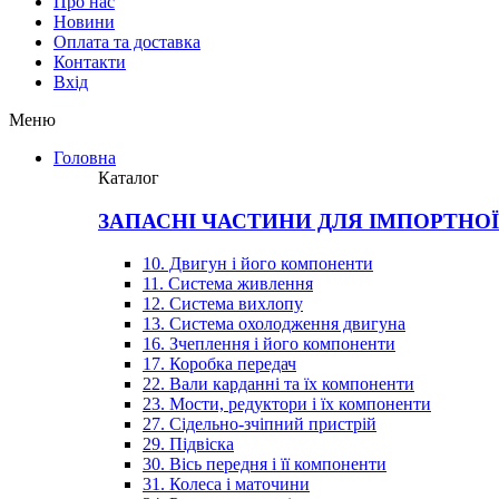
Про нас
Новини
Оплата та доставка
Контакти
Вхiд
Меню
Головна
Каталог
ЗАПАСНІ ЧАСТИНИ ДЛЯ ІМПОРТНО
10. Двигун і його компоненти
11. Система живлення
12. Система вихлопу
13. Система охолодження двигуна
16. Зчеплення і його компоненти
17. Коробка передач
22. Вали карданні та їх компоненти
23. Мости, редуктори і їх компоненти
27. Сідельно-зчіпний пристрій
29. Підвіска
30. Вісь передня і її компоненти
31. Колеса і маточини