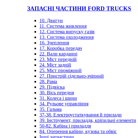
ЗАПАСНІ ЧАСТИНИ FORD TRUCKS
10. Двигун
11. Система живлення
12. Система випуску газів
13. Система охолодження
16. Зчеплення
17. Коробка передач
22. Вали карданні
23. Міст передній
24. Міст задній
25. Міст проміжний
27. Пристрій сідельно-зчіпний
28. Рама
29. Підвіска
30. Вісь передня
31. Колеса і шини
34. Рульове управління
35. Гальма
37-38. Електроустаткування й прилади
39. Інструмент, приладдя, кріпильні елементи
50-82. Кабіна і приладдя
84. Оперення кабіни, кузова та обвіс
Інші запчастини