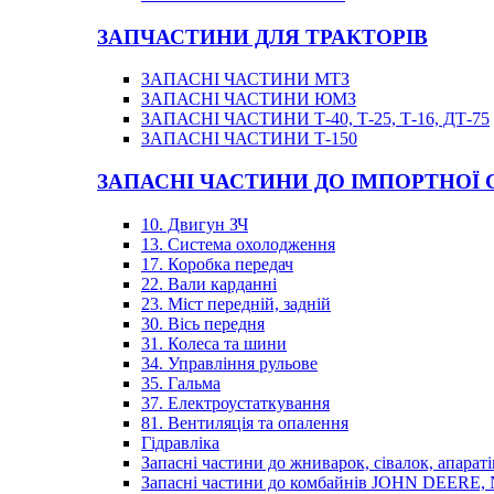
ЗАПЧАСТИНИ ДЛЯ ТРАКТОРІВ
ЗАПАСНІ ЧАСТИНИ МТЗ
ЗАПАСНІ ЧАСТИНИ ЮМЗ
ЗАПАСНІ ЧАСТИНИ Т-40, Т-25, Т-16, ДТ-75
ЗАПАСНІ ЧАСТИНИ Т-150
ЗАПАСНІ ЧАСТИНИ ДО ІМПОРТНОЇ
10. Двигун ЗЧ
13. Система охолодження
17. Коробка передач
22. Вали карданні
23. Міст передній, задній
30. Вісь передня
31. Колеса та шини
34. Управління рульове
35. Гальма
37. Електроустаткування
81. Вентиляція та опалення
Гідравліка
Запасні частини до жниварок, сівалок, апараті
Запасні частини до комбайнів JOHN DEER