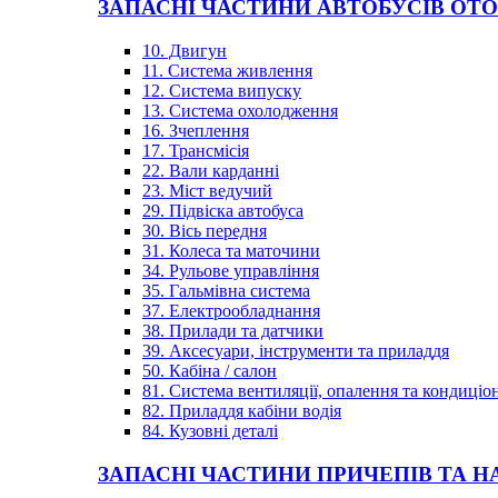
ЗАПАСНІ ЧАСТИНИ АВТОБУСІВ OT
10. Двигун
11. Система живлення
12. Система випуску
13. Система охолодження
16. Зчеплення
17. Трансмісія
22. Вали карданні
23. Міст ведучий
29. Підвіска автобуса
30. Вісь передня
31. Колеса та маточини
34. Рульове управління
35. Гальмівна система
37. Електрообладнання
38. Прилади та датчики
39. Аксесуари, інструменти та приладдя
50. Кабіна / салон
81. Система вентиляції, опалення та кондиці
82. Приладдя кабіни водія
84. Кузовні деталі
ЗАПАСНІ ЧАСТИНИ ПРИЧЕПІВ ТА Н