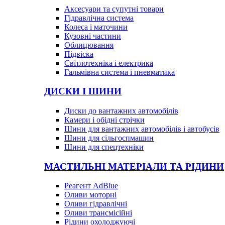
Аксесуари та супутні товари
Гідравлічна система
Колеса і маточини
Кузовні частини
Облицювання
Підвіска
Світлотехніка і електрика
Гальмівна система і пневматика
ДИСКИ І ШИНИ
Диски до вантажних автомобілів
Камери і обідні стрічки
Шини для вантажних автомобілів і автобусів
Шини для сільгоспмашин
Шини для спецтехніки
МАСТИЛЬНІ МАТЕРІАЛИ ТА РІДИНИ
Реагент AdBlue
Оливи моторні
Оливи гідравлічні
Оливи трансмісійні
Рідини охолоджуючі