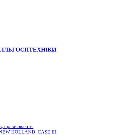
 СІЛЬГОСПТЕХНІКИ
в, що висівають.
E, NEW HOLLAND, CASE IH