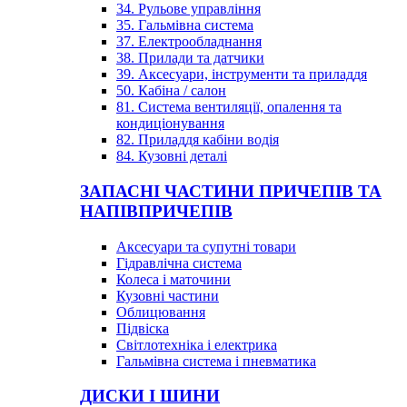
34. Рульове управління
35. Гальмівна система
37. Електрообладнання
38. Прилади та датчики
39. Аксесуари, інструменти та приладдя
50. Кабіна / салон
81. Система вентиляції, опалення та
кондиціонування
82. Приладдя кабіни водія
84. Кузовні деталі
ЗАПАСНІ ЧАСТИНИ ПРИЧЕПІВ ТА
НАПІВПРИЧЕПІВ
Аксесуари та супутні товари
Гідравлічна система
Колеса і маточини
Кузовні частини
Облицювання
Підвіска
Світлотехніка і електрика
Гальмівна система і пневматика
ДИСКИ І ШИНИ