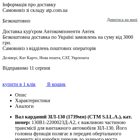
Інформація про доставку
Самовивіз зі складу atp.com.ua
Дивитись на мапі
Безкоштовно
Доставка кур'єром Автокомпоненти Автек
Безкоштовна доставка по Україні замовлень на суму від 3000
грн.
Самовивіз з відділень поштових операторів
Делівері, Кат Карго, Нова пошта, САТ, Укрпошта
Відправимо 11 серпня
купити в 1 клік
В кошик
Опис
Характеристики
Аналоги
Вал карданий ЗІЛ-130 (1739мм) (СTM S.I.L.A.), кат.
номер:
130В1-2200023Д-А2, є важливою частиною
трансмісії для вантажного автомобіля ЗІЛ-130. Його
головна функція полягає в передачі обертального
моменту від коробки передач до заднього моста