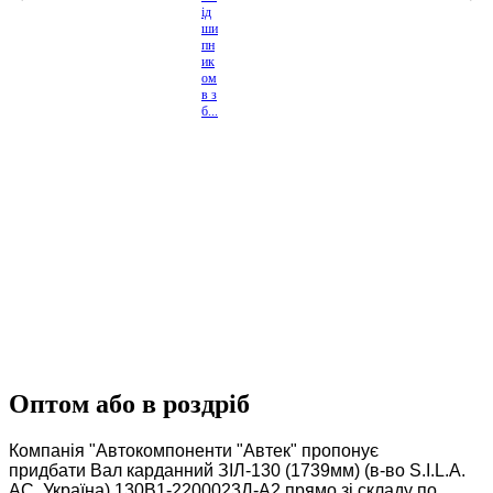
ід
ши
пн
ик
ом
в з
б...
Оптом або в роздріб
Компанія "Автокомпоненти "Автек" пропонує
придбати Вал карданний ЗІЛ-130 (1739мм) (в-во S.I.L.A.
AC, Україна) 130В1-2200023Д-А2 прямо зі складу по