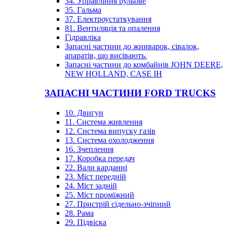
34. Управління рульове
35. Гальма
37. Електроустаткування
81. Вентиляція та опалення
Гідравліка
Запасні частини до жниварок, сівалок,
апаратів, що висівають.
Запасні частини до комбайнів JOHN DEERE,
NEW HOLLAND, CASE IH
ЗАПАСНІ ЧАСТИНИ FORD TRUCKS
10. Двигун
11. Система живлення
12. Система випуску газів
13. Система охолодження
16. Зчеплення
17. Коробка передач
22. Вали карданні
23. Міст передній
24. Міст задній
25. Міст проміжний
27. Пристрій сідельно-зчіпний
28. Рама
29. Підвіска