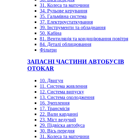
31. Колеса та маточини
34. Рульове керування
35. Гальмівна система
37. Електроустаткування
39. Інструменти та обладнання
50. Кабіна
81. Вентиляція та кондиціювання повітря
84. Деталі облицювання
Фільтри
ЗАПАСНІ ЧАСТИНИ АВТОБУСІВ
OTOKAR
10. Двигун
11. Система живлення
12. Система випуску
13. Система охолодження
16. Зчеплення
17. Трансмісія
22. Вали карданні
23. Міст ведучий
29. Підвіска автобуса
30. Вісь передня
31. Колеса та маточини