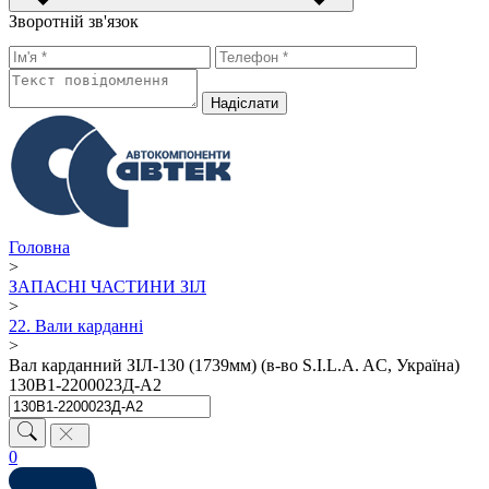
Зворотній зв'язок
Надiслати
Головна
>
ЗАПАСНІ ЧАСТИНИ ЗІЛ
>
22. Вали карданні
>
Вал карданний ЗІЛ-130 (1739мм) (в-во S.I.L.A. AC, Україна)
130В1-2200023Д-А2
0