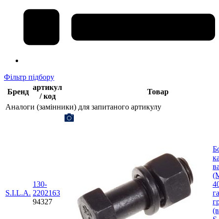
Фільтр підбору
артикул
Бренд
Товар
/ код
Аналоги (замінники) для запитаного артикулу
Б
к
в
(
130-
40
S.I.L.A.
2202163
г
94327
г
(