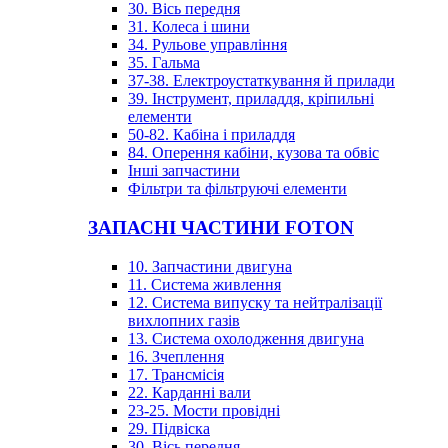
30. Вісь передня
31. Колеса і шини
34. Рульове управління
35. Гальма
37-38. Електроустаткування й прилади
39. Інструмент, приладдя, кріпильні
елементи
50-82. Кабіна і приладдя
84. Оперення кабіни, кузова та обвіс
Інші запчастини
Фільтри та фільтруючі елементи
ЗАПАСНІ ЧАСТИНИ FOTON
10. Запчастини двигуна
11. Система живлення
12. Система випуску та нейтралізації
вихлопних газів
13. Система охолодження двигуна
16. Зчеплення
17. Трансмісія
22. Карданні вали
23-25. Мости провідні
29. Підвіска
30. Вісь передня