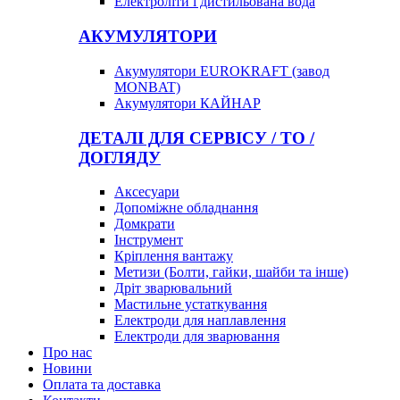
Електроліти і дистильована вода
АКУМУЛЯТОРИ
Акумулятори EUROKRAFT (завод
MONBAT)
Акумулятори КАЙНАР
ДЕТАЛІ ДЛЯ СЕРВІСУ / ТО /
ДОГЛЯДУ
Аксесуари
Допоміжне обладнання
Домкрати
Інструмент
Кріплення вантажу
Метизи (Болти, гайки, шайби та інше)
Дріт зварювальний
Мастильне устаткування
Електроди для наплавлення
Електроди для зварювання
Про нас
Новини
Оплата та доставка