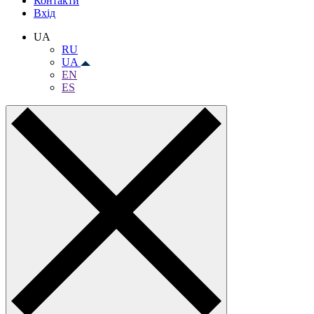
Контакти
Вхiд
UA
RU
UA
EN
ES