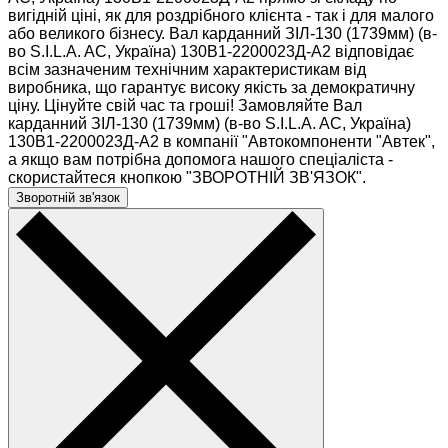
вигідній ціні, як для роздрібного клієнта - так і для малого
або великого бізнесу. Вал карданний ЗІЛ-130 (1739мм) (в-
во S.I.L.A. AC, Україна) 130В1-2200023Д-А2 відповідає
всім зазначеним технічним характеристикам від
виробника, що гарантує високу якість за демократичну
ціну. Цінуйте свій час та гроші! Замовляйте Вал
карданний ЗІЛ-130 (1739мм) (в-во S.I.L.A. AC, Україна)
130В1-2200023Д-А2 в компанії "Автокомпоненти "Автек",
а якщо вам потрібна допомога нашого спеціаліста -
скористайтеся кнопкою "ЗВОРОТНІЙ ЗВ'ЯЗОК".
Зворотній зв'язок