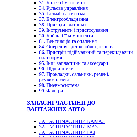
31. Колеса і маточини
34. Рульове управління
35. Гальмівна система
37. Електрообладнання
38. Прилади і датчики
39. Інструменти і пристосування
50. Кабіна і її компоненти
81. Вентиляція та опалення
84. Оперення і деталі облицювання
86. Пристрій підіймальний та перекидаючий
платформи
95. Інші запчастини та аксесуари
96. Підшипники
97. Прокладки, сальники, ремені,
ремкомплекти
98. Пневмосистема
99. Фільтри
ЗАПАСНІ ЧАСТИНИ ДО
ВАНТАЖНИХ АВТО
ЗАПАСНІ ЧАСТИНИ КАМАЗ
ЗАПАСНІ ЧАСТИНИ МАЗ
ЗАПАСНІ ЧАСТИНИ ГАЗ