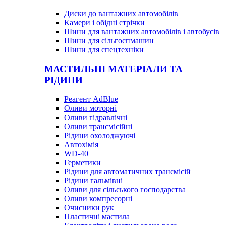
Диски до вантажних автомобілів
Камери і обідні стрічки
Шини для вантажних автомобілів і автобусів
Шини для сільгоспмашин
Шини для спецтехніки
МАСТИЛЬНІ МАТЕРІАЛИ ТА
РІДИНИ
Реагент AdBlue
Оливи моторні
Оливи гідравлічні
Оливи трансмісійні
Рідини охолоджуючі
Автохімія
WD-40
Герметики
Рідини для автоматичних трансмісій
Рідини гальмівні
Оливи для сільського господарства
Оливи компресорні
Очисники рук
Пластичні мастила