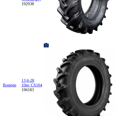
192938
13,6-28
Bostone
10нс CS104
196183