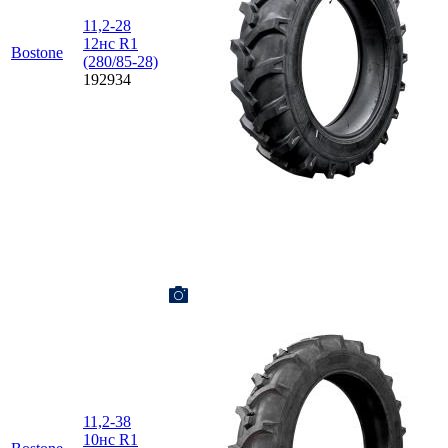
11,2-28
12нс R1
Bostone
(280/85-28)
192934
11,2-38
10нс R1