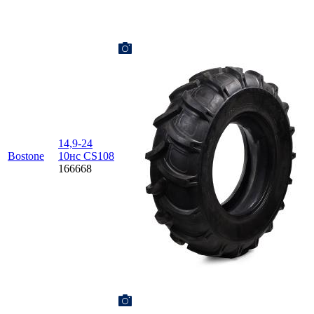
14,9-24
Bostone
10нс CS108
166668