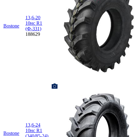
13,6-20
10нс R1
Bostone
(Ф-331)
188629
13,6-24
10нс R1
Bostone
(340/85-24)