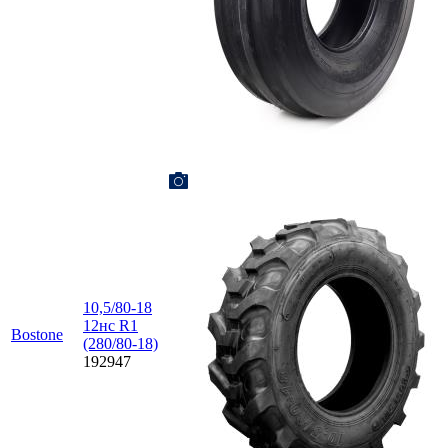
10,5/80-18
12нс R1
Bostone
(280/80-18)
192947