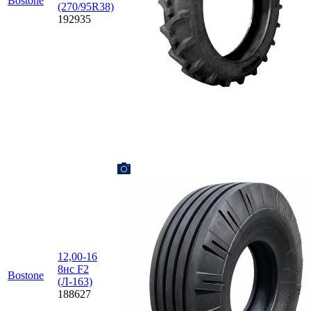
Bostone
(270/95R38)
192935
12,00-16
8нс F2
Bostone
(Л-163)
188627