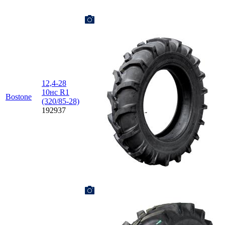
12,4-28
10нс R1
Bostone
(320/85-28)
192937