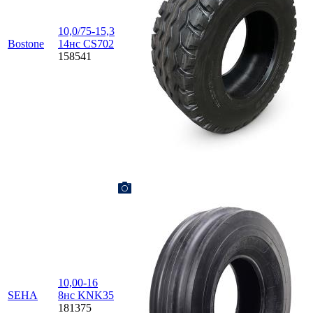
10,0/75-15,3
Bostone
14нс CS702
158541
10,00-16
SEHA
8нс KNK35
181375