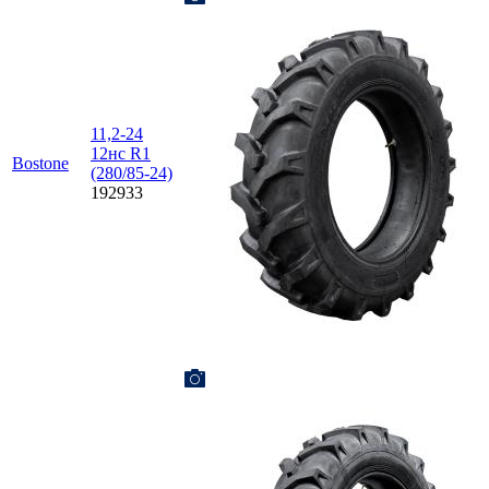
11,2-24
12нс R1
Bostone
(280/85-24)
192933