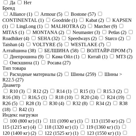
Да
Нет
Бренд
Alliance
(1)
Armour
(5)
Bostone
(57)
CONTINENTAL
(1)
Goodride
(1)
Kabat
(2)
KAPSEN
(1)
LingLong
(1)
MALHOTRA
(2)
Marcher
(9)
MITAS
(1)
MONTANA
(2)
Neumaster
(3)
Petlas
(2)
Roadhiker
(4)
SEHA
(32)
Speedways
(2)
Starco
(2)
Taishan
(4)
VOLTYRE
(5)
WESTLAKE
(7)
Алтайшина
(38)
БЕЛШИНА
(58)
ВОЛТАЙР-ПРОМ
(7)
Днепрошина
(9)
Кама Ойл
(1)
Китай
(1)
МТЗ
(2)
Омскшина
(1)
Росава
(27)
Тип товара
Расходные материалы
(2)
Шины
(259)
Шины >
R22.5
(27)
Диаметр
R10
(3)
R12
(2)
R14
(1)
R15
(1)
R15.3
(2)
R16
(30)
R16,5
(1)
R18
(10)
R20
(24)
R24
(19)
R26
(5)
R28
(3)
R30
(4)
R32
(8)
R34
(2)
R38
(18)
R42
(1)
Индекс нагрузки
100 (800 кг)
(1)
111 (1090 кг)
(1)
113 (1150 кг)
(2)
115 (1215 кг)
(4)
118 (1320 кг)
(1)
119 (1360 кг)
(1)
120 (1400 кг)
(2)
122 (1525 кг)
(1)
123 (1550 кг)
(1)