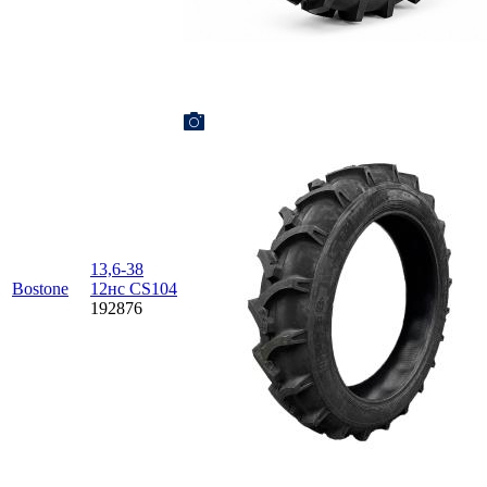
13,6-38
Bostone
12нс CS104
192876