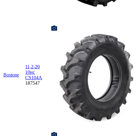
11,2-20
10нс
Bostone
CS104A
187547