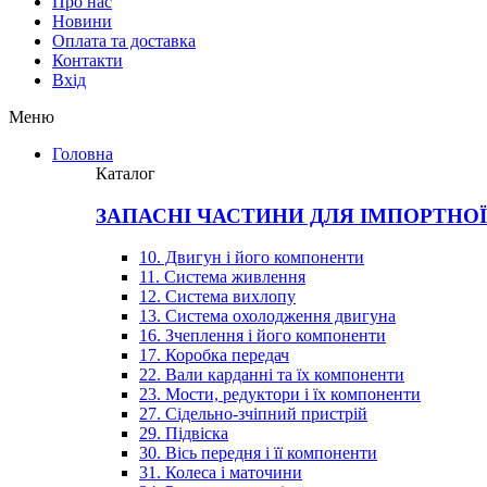
Про нас
Новини
Оплата та доставка
Контакти
Вхiд
Меню
Головна
Каталог
ЗАПАСНІ ЧАСТИНИ ДЛЯ ІМПОРТНО
10. Двигун і його компоненти
11. Система живлення
12. Система вихлопу
13. Система охолодження двигуна
16. Зчеплення і його компоненти
17. Коробка передач
22. Вали карданні та їх компоненти
23. Мости, редуктори і їх компоненти
27. Сідельно-зчіпний пристрій
29. Підвіска
30. Вісь передня і її компоненти
31. Колеса і маточини