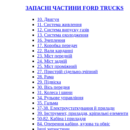
ЗАПАСНІ ЧАСТИНИ FORD TRUCKS
10. Двигун
11. Система живлення
12. Система випуску газів
13. Система охолодження
16. Зчеплення
17. Коробка передач
22. Вали карданні
23. Міст передній
24. Міст задній
25. Міст проміжний
27. Пристрій сідельно-зчіпний
28. Рама
29. Підвіска
30. Вісь передня
31. Колеса і шини
34. Рульове управління
35. Гальма
37-38. Електроустаткування й прилади
39. Інструмент, приладдя, кріпильні елементи
50-82. Кабіна і приладдя
84. Оперення кабіни, кузова та обвіс
Інші запчастини