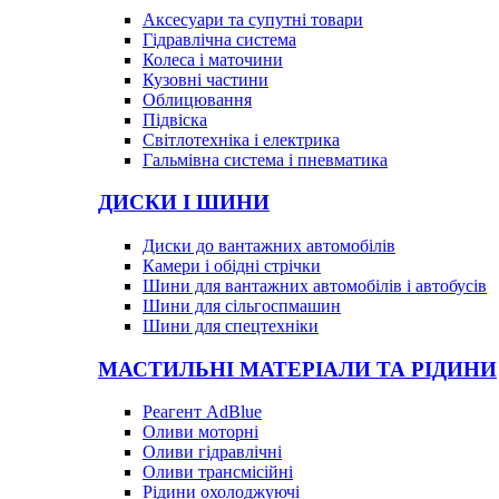
Аксесуари та супутні товари
Гідравлічна система
Колеса і маточини
Кузовні частини
Облицювання
Підвіска
Світлотехніка і електрика
Гальмівна система і пневматика
ДИСКИ І ШИНИ
Диски до вантажних автомобілів
Камери і обідні стрічки
Шини для вантажних автомобілів і автобусів
Шини для сільгоспмашин
Шини для спецтехніки
МАСТИЛЬНІ МАТЕРІАЛИ ТА РІДИНИ
Реагент AdBlue
Оливи моторні
Оливи гідравлічні
Оливи трансмісійні
Рідини охолоджуючі