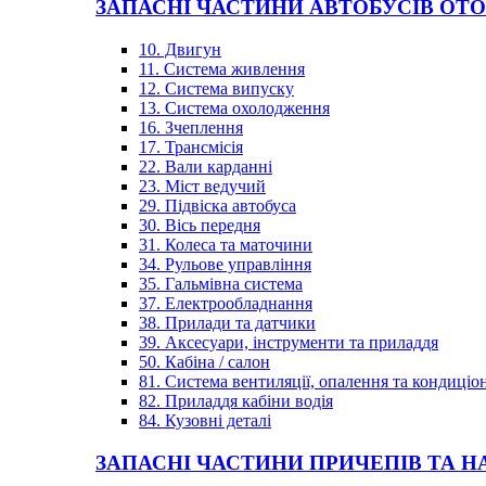
ЗАПАСНІ ЧАСТИНИ АВТОБУСІВ OT
10. Двигун
11. Система живлення
12. Система випуску
13. Система охолодження
16. Зчеплення
17. Трансмісія
22. Вали карданні
23. Міст ведучий
29. Підвіска автобуса
30. Вісь передня
31. Колеса та маточини
34. Рульове управління
35. Гальмівна система
37. Електрообладнання
38. Прилади та датчики
39. Аксесуари, інструменти та приладдя
50. Кабіна / салон
81. Система вентиляції, опалення та кондиці
82. Приладдя кабіни водія
84. Кузовні деталі
ЗАПАСНІ ЧАСТИНИ ПРИЧЕПІВ ТА Н