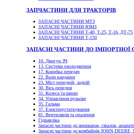
ЗАПЧАСТИНИ ДЛЯ ТРАКТОРІВ
ЗАПАСНІ ЧАСТИНИ МТЗ
ЗАПАСНІ ЧАСТИНИ ЮМЗ
ЗАПАСНІ ЧАСТИНИ Т-40, Т-25, Т-16, ДТ-75
ЗАПАСНІ ЧАСТИНИ Т-150
ЗАПАСНІ ЧАСТИНИ ДО ІМПОРТНОЇ
10. Двигун ЗЧ
13. Система охолодження
17. Коробка передач
22. Вали карданні
23. Міст передній, задній
30. Вісь передня
31. Колеса та шини
34. Управління рульове
35. Гальма
37. Електроустаткування
81. Вентиляція та опалення
Гідравліка
Запасні частини до жниварок, сівалок, апараті
Запасні частини до комбайнів JOHN DEER