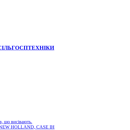
 СІЛЬГОСПТЕХНІКИ
в, що висівають.
E, NEW HOLLAND, CASE IH