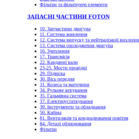
Фільтри та фільтруючі елементи
ЗАПАСНІ ЧАСТИНИ FOTON
10. Запчастини двигуна
11. Система живлення
12. Система випуску та нейтралізації вихлопн
13. Система охолодження двигуна
16. Зчеплення
17. Трансмісія
22. Карданні вали
23-25. Мости провідні
29. Підвіска
30. Вісь передня
31. Колеса та маточини
34. Рульове керування
35. Гальмівна система
37. Електроустаткування
39. Інструменти та обладнання
50. Кабіна
81. Вентиляція та кондиціювання повітря
84. Деталі облицювання
Фільтри