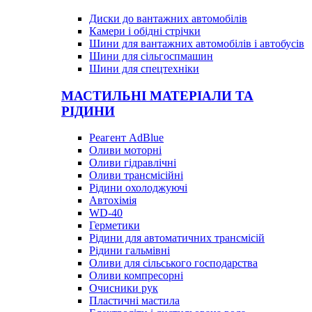
Диски до вантажних автомобілів
Камери і обідні стрічки
Шини для вантажних автомобілів і автобусів
Шини для сільгоспмашин
Шини для спецтехніки
МАСТИЛЬНІ МАТЕРІАЛИ ТА
РІДИНИ
Реагент AdBlue
Оливи моторні
Оливи гідравлічні
Оливи трансмісійні
Рідини охолоджуючі
Автохімія
WD-40
Герметики
Рідини для автоматичних трансмісій
Рідини гальмівні
Оливи для сільського господарства
Оливи компресорні
Очисники рук
Пластичні мастила