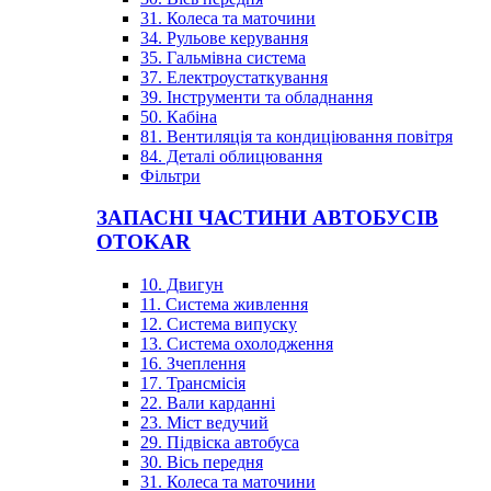
31. Колеса та маточини
34. Рульове керування
35. Гальмівна система
37. Електроустаткування
39. Інструменти та обладнання
50. Кабіна
81. Вентиляція та кондиціювання повітря
84. Деталі облицювання
Фільтри
ЗАПАСНІ ЧАСТИНИ АВТОБУСІВ
OTOKAR
10. Двигун
11. Система живлення
12. Система випуску
13. Система охолодження
16. Зчеплення
17. Трансмісія
22. Вали карданні
23. Міст ведучий
29. Підвіска автобуса
30. Вісь передня
31. Колеса та маточини