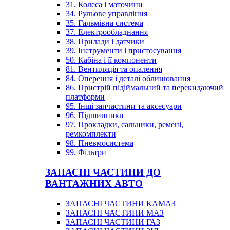
31. Колеса і маточини
34. Рульове управління
35. Гальмівна система
37. Електрообладнання
38. Прилади і датчики
39. Інструменти і пристосування
50. Кабіна і її компоненти
81. Вентиляція та опалення
84. Оперення і деталі облицювання
86. Пристрій підіймальний та перекидаючий
платформи
95. Інші запчастини та аксесуари
96. Підшипники
97. Прокладки, сальники, ремені,
ремкомплекти
98. Пневмосистема
99. Фільтри
ЗАПАСНІ ЧАСТИНИ ДО
ВАНТАЖНИХ АВТО
ЗАПАСНІ ЧАСТИНИ КАМАЗ
ЗАПАСНІ ЧАСТИНИ МАЗ
ЗАПАСНІ ЧАСТИНИ ГАЗ