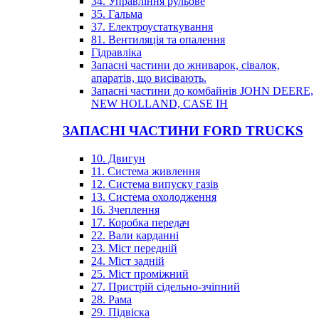
34. Управління рульове
35. Гальма
37. Електроустаткування
81. Вентиляція та опалення
Гідравліка
Запасні частини до жниварок, сівалок,
апаратів, що висівають.
Запасні частини до комбайнів JOHN DEERE,
NEW HOLLAND, CASE IH
ЗАПАСНІ ЧАСТИНИ FORD TRUCKS
10. Двигун
11. Система живлення
12. Система випуску газів
13. Система охолодження
16. Зчеплення
17. Коробка передач
22. Вали карданні
23. Міст передній
24. Міст задній
25. Міст проміжний
27. Пристрій сідельно-зчіпний
28. Рама
29. Підвіска