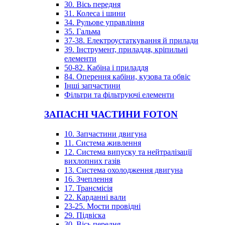
30. Вісь передня
31. Колеса і шини
34. Рульове управління
35. Гальма
37-38. Електроустаткування й прилади
39. Інструмент, приладдя, кріпильні
елементи
50-82. Кабіна і приладдя
84. Оперення кабіни, кузова та обвіс
Інші запчастини
Фільтри та фільтруючі елементи
ЗАПАСНІ ЧАСТИНИ FOTON
10. Запчастини двигуна
11. Система живлення
12. Система випуску та нейтралізації
вихлопних газів
13. Система охолодження двигуна
16. Зчеплення
17. Трансмісія
22. Карданні вали
23-25. Мости провідні
29. Підвіска
30. Вісь передня