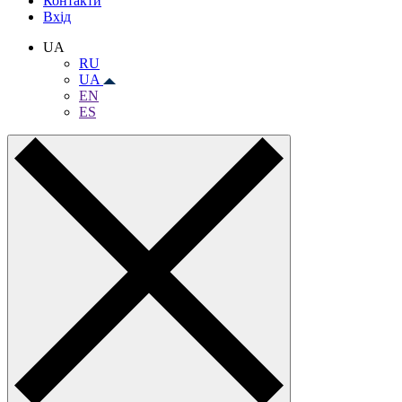
Контакти
Вхiд
UA
RU
UA
EN
ES