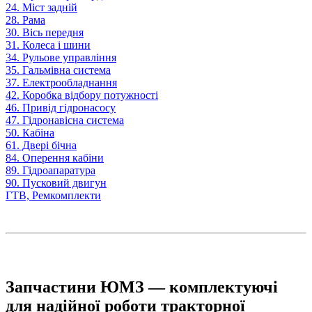
24. Міст задній
28. Рама
30. Вісь передня
31. Колеса і шини
34. Рульове управління
35. Гальмівна система
37. Електрообладнання
42. Коробка відбору потужності
46. Привід гідронасосу
47. Гідронавісна система
50. Кабіна
61. Двері бічна
84. Оперення кабіни
89. Гідроапаратура
90. Пусковий двигун
ГТВ, Ремкомплекти
Запчастини ЮМЗ — комплектуючі
для надійної роботи тракторної