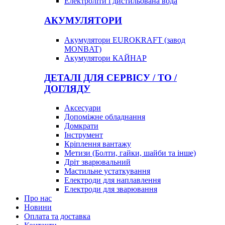
Електроліти і дистильована вода
АКУМУЛЯТОРИ
Акумулятори EUROKRAFT (завод
MONBAT)
Акумулятори КАЙНАР
ДЕТАЛІ ДЛЯ СЕРВІСУ / ТО /
ДОГЛЯДУ
Аксесуари
Допоміжне обладнання
Домкрати
Інструмент
Кріплення вантажу
Метизи (Болти, гайки, шайби та інше)
Дріт зварювальний
Мастильне устаткування
Електроди для наплавлення
Електроди для зварювання
Про нас
Новини
Оплата та доставка