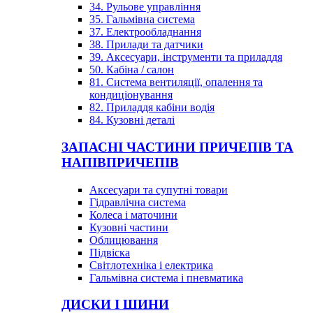
34. Рульове управління
35. Гальмівна система
37. Електрообладнання
38. Прилади та датчики
39. Аксесуари, інструменти та приладдя
50. Кабіна / салон
81. Система вентиляції, опалення та
кондиціонування
82. Приладдя кабіни водія
84. Кузовні деталі
ЗАПАСНІ ЧАСТИНИ ПРИЧЕПІВ ТА
НАПІВПРИЧЕПІВ
Аксесуари та супутні товари
Гідравлічна система
Колеса і маточини
Кузовні частини
Облицювання
Підвіска
Світлотехніка і електрика
Гальмівна система і пневматика
ДИСКИ І ШИНИ