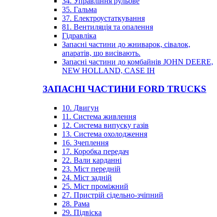
34. Управління рульове
35. Гальма
37. Електроустаткування
81. Вентиляція та опалення
Гідравліка
Запасні частини до жниварок, сівалок,
апаратів, що висівають.
Запасні частини до комбайнів JOHN DEERE,
NEW HOLLAND, CASE IH
ЗАПАСНІ ЧАСТИНИ FORD TRUCKS
10. Двигун
11. Система живлення
12. Система випуску газів
13. Система охолодження
16. Зчеплення
17. Коробка передач
22. Вали карданні
23. Міст передній
24. Міст задній
25. Міст проміжний
27. Пристрій сідельно-зчіпний
28. Рама
29. Підвіска