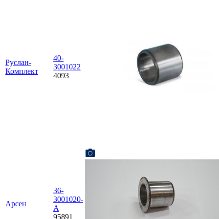
40-
Руслан-
3001022
Комплект
4093
36-
3001020-
Aрсен
А
95891