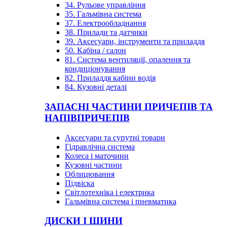
34. Рульове управління
35. Гальмівна система
37. Електрообладнання
38. Прилади та датчики
39. Аксесуари, інструменти та приладдя
50. Кабіна / салон
81. Система вентиляції, опалення та
кондиціонування
82. Приладдя кабіни водія
84. Кузовні деталі
ЗАПАСНІ ЧАСТИНИ ПРИЧЕПІВ ТА
НАПІВПРИЧЕПІВ
Аксесуари та супутні товари
Гідравлічна система
Колеса і маточини
Кузовні частини
Облицювання
Підвіска
Світлотехніка і електрика
Гальмівна система і пневматика
ДИСКИ І ШИНИ