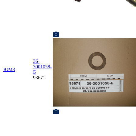
36-
3001058-
ЮМЗ
Б
93671