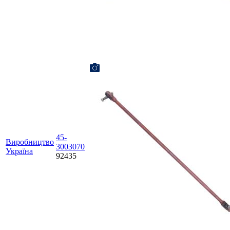
45-
Виробництво
3003070
Україна
92435