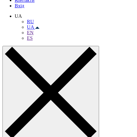
Контакти
Вхiд
UA
RU
UA
EN
ES