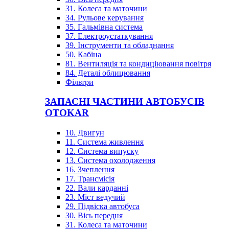
31. Колеса та маточини
34. Рульове керування
35. Гальмівна система
37. Електроустаткування
39. Інструменти та обладнання
50. Кабіна
81. Вентиляція та кондиціювання повітря
84. Деталі облицювання
Фільтри
ЗАПАСНІ ЧАСТИНИ АВТОБУСІВ
OTOKAR
10. Двигун
11. Система живлення
12. Система випуску
13. Система охолодження
16. Зчеплення
17. Трансмісія
22. Вали карданні
23. Міст ведучий
29. Підвіска автобуса
30. Вісь передня
31. Колеса та маточини