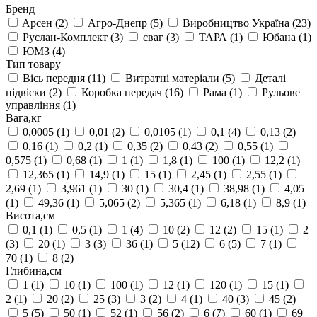
Бренд
Aрсен
(2)
Агро-Днепр
(5)
Виробництво Україна
(23)
Руслан-Комплект
(3)
сваг
(3)
ТАРА
(1)
Юбана
(1)
ЮМЗ
(4)
Тип товару
Вісь передня
(11)
Витратні матеріали
(5)
Деталі
підвіски
(2)
Коробка передач
(16)
Рама
(1)
Рульове
управління
(1)
Вага,кг
0,0005
(1)
0,01
(2)
0,0105
(1)
0,1
(4)
0,13
(2)
0,16
(1)
0,2
(1)
0,35
(2)
0,43
(2)
0,55
(1)
0,575
(1)
0,68
(1)
1
(1)
1,8
(1)
100
(1)
12,2
(1)
12,365
(1)
14,9
(1)
15
(1)
2,45
(1)
2,55
(1)
2,69
(1)
3,961
(1)
30
(1)
30,4
(1)
38,98
(1)
4,05
(1)
49,36
(1)
5,065
(2)
5,365
(1)
6,18
(1)
8,9
(1)
Висота,см
0,1
(1)
0,5
(1)
1
(4)
10
(2)
12
(2)
15
(1)
2
(3)
20
(1)
3
(3)
36
(1)
5
(12)
6
(5)
7
(1)
70
(1)
8
(2)
Глибина,см
1
(1)
10
(1)
100
(1)
12
(1)
120
(1)
15
(1)
2
(1)
20
(2)
25
(3)
3
(2)
4
(1)
40
(3)
45
(2)
5
(5)
50
(1)
52
(1)
56
(2)
6
(7)
60
(1)
69