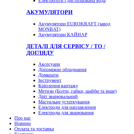
Електроліти і дистильована вода
АКУМУЛЯТОРИ
Акумулятори EUROKRAFT (завод
MONBAT)
Акумулятори КАЙНАР
ДЕТАЛІ ДЛЯ СЕРВІСУ / ТО /
ДОГЛЯДУ
Аксесуари
Допоміжне обладнання
Домкрати
Інструмент
Кріплення вантажу
Метизи (Болти, гайки, шайби та інше)
Дріт зварювальний
Мастильне устаткування
Електроди для наплавлення
Електроди для зварювання
Про нас
Новини
Оплата та доставка