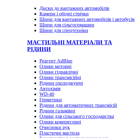
Диски до вантажних автомобілів
Камери і обідні стрічки
Шини для вантажних автомобілів і автобусів
Шини для сільгоспмашин
Шини для спецтехніки
МАСТИЛЬНІ МАТЕРІАЛИ ТА
РІДИНИ
Реагент AdBlue
Оливи моторні
Оливи гідравлічні
Оливи трансмісійні
Рідини охолоджуючі
Автохімія
WD-40
Герметики
Рідини для автоматичних трансмісій
Рідини гальмівні
Оливи для сільського господарства
Оливи компресорні
Очисники рук
Пластичні мастила