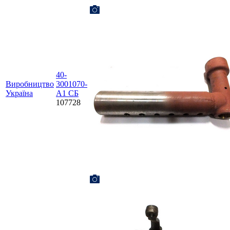
40-
Виробництво
3001070-
Україна
А1 СБ
107728