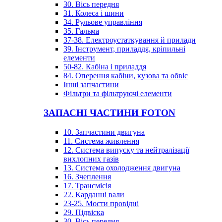
30. Вісь передня
31. Колеса і шини
34. Рульове управління
35. Гальма
37-38. Електроустаткування й прилади
39. Інструмент, приладдя, кріпильні
елементи
50-82. Кабіна і приладдя
84. Оперення кабіни, кузова та обвіс
Інші запчастини
Фільтри та фільтруючі елементи
ЗАПАСНІ ЧАСТИНИ FOTON
10. Запчастини двигуна
11. Система живлення
12. Система випуску та нейтралізації
вихлопних газів
13. Система охолодження двигуна
16. Зчеплення
17. Трансмісія
22. Карданні вали
23-25. Мости провідні
29. Підвіска
30. Вісь передня