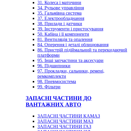
31. Колеса і маточини
34. Рульове управління
35. Гальмівна система
37. Електрообладнання
38. Прилади і датчики
39. Інструменти і пристосування
50. Кабіна і її компоненти
81. Вентиляція та опалення
84. Оперення і деталі облицювання
86. Пристрій підіймальний та перекидаючий
платформи
95. Інші запчастини та аксесуари
96. Підшипники
97. Прокладки, сальники, ремені,
ремкомплекти
98. Пневмосистема
99. Фільтри
ЗАПАСНІ ЧАСТИНИ ДО
ВАНТАЖНИХ АВТО
ЗАПАСНІ ЧАСТИНИ КАМАЗ
ЗАПАСНІ ЧАСТИНИ МАЗ
ЗАПАСНІ ЧАСТИНИ ГАЗ