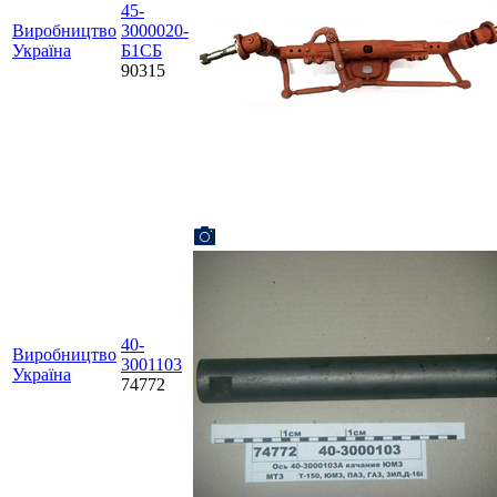
45-
Виробництво
3000020-
Україна
Б1СБ
90315
40-
Виробництво
3001103
Україна
74772