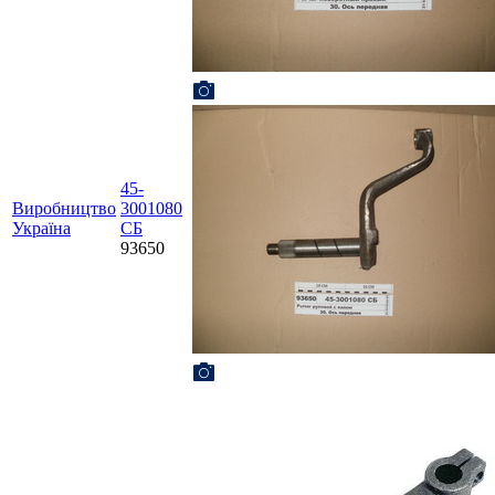
45-
Виробництво
3001080
Україна
СБ
93650