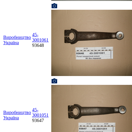
45-
Виробництво
3001061
Україна
93648
45-
Виробництво
3001051
Україна
93647