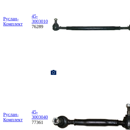
45-
Руслан-
3003010
Комплект
76289
45-
Руслан-
3003040
Комплект
77361