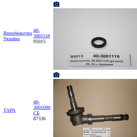
40-
Виробництво
3001118
Україна
95015
40-
3001090
ТАРА
СБ
87336