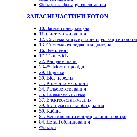
Фільтри та фільтруючі елементи
ЗАПАСНІ ЧАСТИНИ FOTON
10. Запчастини двигуна
11. Система живлення
12. Система випуску та нейтралізації вихлопн
13. Система охолодження двигуна
16. Зчеплення
17. Трансмісія
22. Карданні вали
23-25. Мости провідні
29. Підвіска
30. Вісь передня
31. Колеса та маточини
34. Рульове керування
35. Гальмівна система
37. Електроустаткування
39. Інструменти та обладнання
50. Кабіна
81. Вентиляція та кондиціювання повітря
84. Деталі облицювання
Фільтри