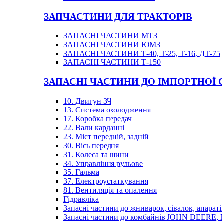
ЗАПЧАСТИНИ ДЛЯ ТРАКТОРІВ
ЗАПАСНІ ЧАСТИНИ МТЗ
ЗАПАСНІ ЧАСТИНИ ЮМЗ
ЗАПАСНІ ЧАСТИНИ Т-40, Т-25, Т-16, ДТ-75
ЗАПАСНІ ЧАСТИНИ Т-150
ЗАПАСНІ ЧАСТИНИ ДО ІМПОРТНОЇ
10. Двигун ЗЧ
13. Система охолодження
17. Коробка передач
22. Вали карданні
23. Міст передній, задній
30. Вісь передня
31. Колеса та шини
34. Управління рульове
35. Гальма
37. Електроустаткування
81. Вентиляція та опалення
Гідравліка
Запасні частини до жниварок, сівалок, апараті
Запасні частини до комбайнів JOHN DEER