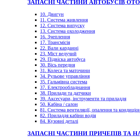
ЗАПАСНІ ЧАСТИНИ АВТОБУСІВ OT
10. Двигун
11. Система живлення
12. Система випуску
13. Система охолодження
16. Зчеплення
17. Трансмісія
22. Вали карданні
23. Міст ведучий
29. Підвіска автобуса
30. Вісь передня
31. Колеса та маточини
34. Рульове управління
35. Гальмівна система
37. Електрообладнання
38. Прилади та датчики
39. Аксесуари, інструменти та приладдя
50. Кабіна / салон
81. Система вентиляції, опалення та кондиці
82. Приладдя кабіни водія
84. Кузовні деталі
ЗАПАСНІ ЧАСТИНИ ПРИЧЕПІВ ТА Н