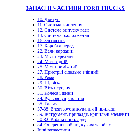
ЗАПАСНІ ЧАСТИНИ FORD TRUCKS
10. Двигун
11. Система живлення
12. Система випуску газів
13. Система охолодження
16. Зчеплення
17. Коробка передач
22. Вали карданні
23. Міст передній
24. Міст задній
25. Міст проміжний
27. Пристрій сідельно-зчіпний
28. Рама
29. Підвіска
30. Вісь передня
31. Колеса і шини
34. Рульове управління
35. Гальма
37-38. Електроустаткування й прилади
39. Інструмент, приладдя, кріпильні елементи
50-82. Кабіна і приладдя
84. Оперення кабіни, кузова та обвіс
Інші запчастини