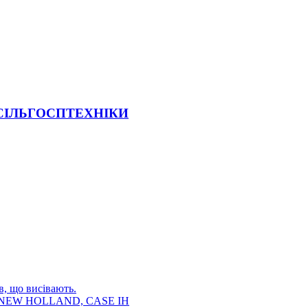
 СІЛЬГОСПТЕХНІКИ
в, що висівають.
E, NEW HOLLAND, CASE IH