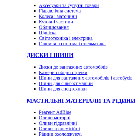
Аксесуари та супутні товари
Гідравлічна система
Колеса і маточини
Кузовні частини
Облицювання
Підвіска
Світлотехніка і електрика
Гальмівна система і пневматика
ДИСКИ І ШИНИ
Диски до вантажних автомобілів
Камери і обідні стрічки
Шини для вантажних автомобілів і автобусів
Шини для сільгоспмашин
Шини для спецтехніки
МАСТИЛЬНІ МАТЕРІАЛИ ТА РІДИНИ
Реагент AdBlue
Оливи моторні
Оливи гідравлічні
Оливи трансмісійні
Рідини охолоджуючі