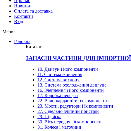
Про нас
Новини
Оплата та доставка
Контакти
Вхiд
Меню
Головна
Каталог
ЗАПАСНІ ЧАСТИНИ ДЛЯ ІМПОРТНО
10. Двигун і його компоненти
11. Система живлення
12. Система вихлопу
13. Система охолодження двигуна
16. Зчеплення і його компоненти
17. Коробка передач
22. Вали карданні та їх компоненти
23. Мости, редуктори і їх компоненти
27. Сідельно-зчіпний пристрій
29. Підвіска
30. Вісь передня і її компоненти
31. Колеса і маточини