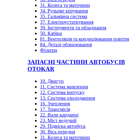
31. Колеса та маточини
34. Рульове керування
35. Гальмівна система
37. Електроустаткування
39. Інструменти та обладнання
50. Кабіна
81. Вентиляція та кондиціювання повітря
84. Деталі облицювання
Фільтри
ЗАПАСНІ ЧАСТИНИ АВТОБУСІВ
OTOKAR
10. Двигун
11. Система живлення
12. Система випуску
13. Система охолодження
16. Зчеплення
17. Трансмісія
22. Вали карданні
23. Міст ведучий
29. Підвіска автобуса
30. Вісь передня
31. Колеса та маточини