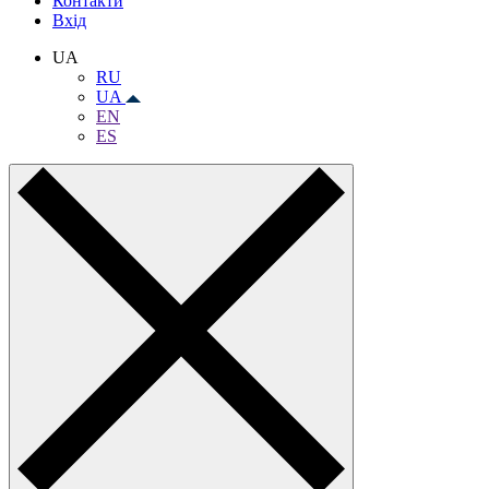
Контакти
Вхiд
UA
RU
UA
EN
ES