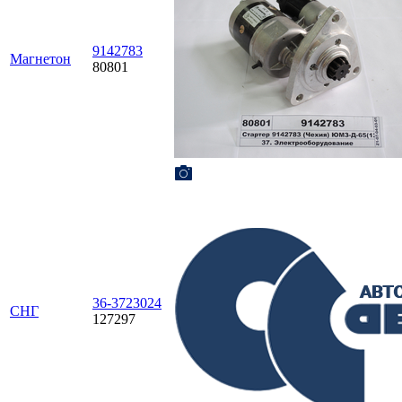
9142783
Магнетон
80801
36-3723024
СНГ
127297