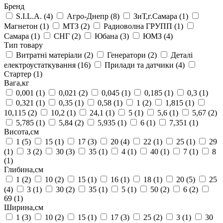
Бренд
S.I.L.A.
(4)
Агро-Днепр
(8)
ЗиТ,г.Самара
(1)
Магнетон
(1)
МТЗ
(2)
Радиоволна ГРУПП
(1)
Самара
(1)
СНГ
(2)
Юбана
(3)
ЮМЗ
(4)
Тип товару
Витратні матеріали
(2)
Генератори
(2)
Деталі
електроустаткування
(16)
Прилади та датчики
(4)
Стартер
(1)
Вага,кг
0,001
(1)
0,021
(2)
0,045
(1)
0,185
(1)
0,3
(1)
0,321
(1)
0,35
(1)
0,58
(1)
1
(2)
1,815
(1)
10,115
(2)
10,2
(1)
24,1
(1)
5
(1)
5,6
(1)
5,67
(2)
5,785
(1)
5,84
(2)
5,935
(1)
6
(1)
7,351
(1)
Висота,см
1
(5)
15
(1)
17
(3)
20
(4)
22
(1)
25
(1)
29
(1)
3
(2)
30
(3)
35
(1)
4
(1)
40
(1)
7
(1)
8
(1)
Глибина,см
1
(2)
10
(2)
15
(1)
16
(1)
18
(1)
20
(5)
25
(4)
3
(1)
30
(2)
35
(1)
5
(1)
50
(2)
6
(2)
69
(1)
Ширина,см
1
(3)
10
(2)
15
(1)
17
(3)
25
(2)
3
(1)
30