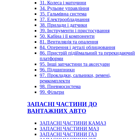
31. Колеса і маточини
34. Рульове управління
35. Гальмівна система
37. Електрообладнання
38. Прилади і датчики
39. Інструменти і пристосування
50. Кабіна і її компоненти
81. Вентиляція та опалення
84. Оперення і деталі облицювання
86. Пристрій підіймальний та перекидаючий
платформи
95. Інші запчастини та аксесуари
96. Підшипники
97. Прокладки, сальники, ремені,
ремкомплекти
98. Пневмосистема
99. Фільтри
ЗАПАСНІ ЧАСТИНИ ДО
ВАНТАЖНИХ АВТО
ЗАПАСНІ ЧАСТИНИ КАМАЗ
ЗАПАСНІ ЧАСТИНИ МАЗ
ЗАПАСНІ ЧАСТИНИ ГАЗ