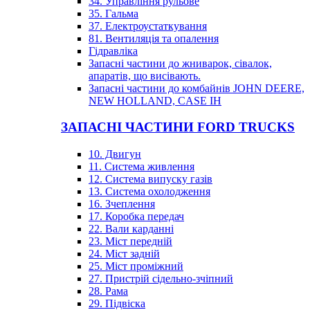
34. Управління рульове
35. Гальма
37. Електроустаткування
81. Вентиляція та опалення
Гідравліка
Запасні частини до жниварок, сівалок,
апаратів, що висівають.
Запасні частини до комбайнів JOHN DEERE,
NEW HOLLAND, CASE IH
ЗАПАСНІ ЧАСТИНИ FORD TRUCKS
10. Двигун
11. Система живлення
12. Система випуску газів
13. Система охолодження
16. Зчеплення
17. Коробка передач
22. Вали карданні
23. Міст передній
24. Міст задній
25. Міст проміжний
27. Пристрій сідельно-зчіпний
28. Рама
29. Підвіска