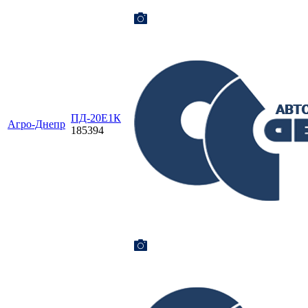
ПД-20Е1К
Агро-Днепр
185394