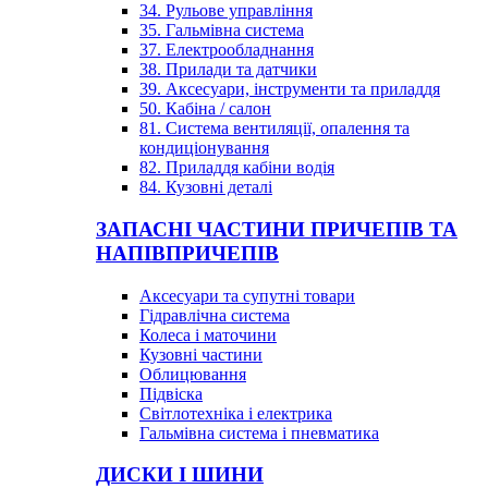
34. Рульове управління
35. Гальмівна система
37. Електрообладнання
38. Прилади та датчики
39. Аксесуари, інструменти та приладдя
50. Кабіна / салон
81. Система вентиляції, опалення та
кондиціонування
82. Приладдя кабіни водія
84. Кузовні деталі
ЗАПАСНІ ЧАСТИНИ ПРИЧЕПІВ ТА
НАПІВПРИЧЕПІВ
Аксесуари та супутні товари
Гідравлічна система
Колеса і маточини
Кузовні частини
Облицювання
Підвіска
Світлотехніка і електрика
Гальмівна система і пневматика
ДИСКИ І ШИНИ