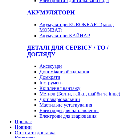
Електроліти і дистильована вода
АКУМУЛЯТОРИ
Акумулятори EUROKRAFT (завод
MONBAT)
Акумулятори КАЙНАР
ДЕТАЛІ ДЛЯ СЕРВІСУ / ТО /
ДОГЛЯДУ
Аксесуари
Допоміжне обладнання
Домкрати
Інструмент
Кріплення вантажу
Метизи (Болти, гайки, шайби та інше)
Дріт зварювальний
Мастильне устаткування
Електроди для наплавлення
Електроди для зварювання
Про нас
Новини
Оплата та доставка