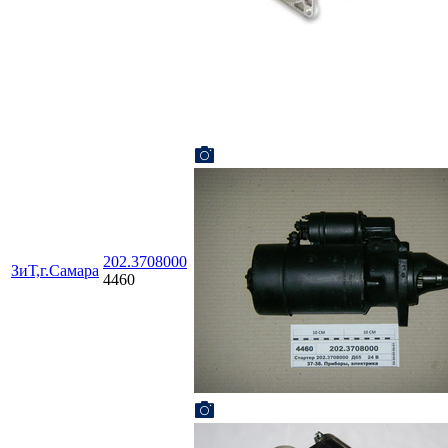
202.3708000
ЗиТ,г.Самара
4460