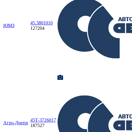
45.3801010
ЮМЗ
127204
45Т-3726017
Агро-Днепр
187527