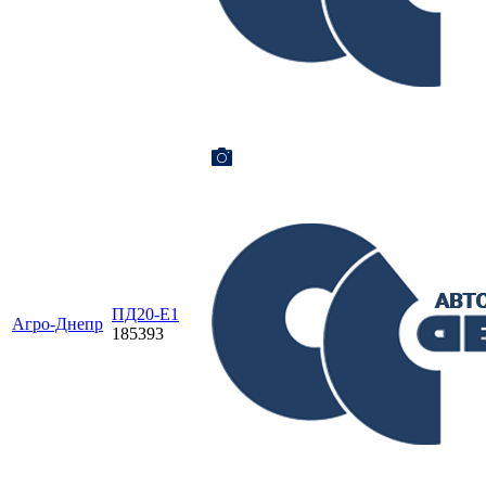
ПД20-Е1
Агро-Днепр
185393