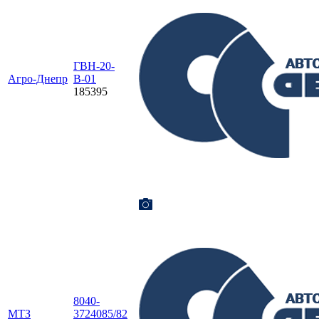
ГВН-20-
Агро-Днепр
В-01
185395
8040-
МТЗ
3724085/82