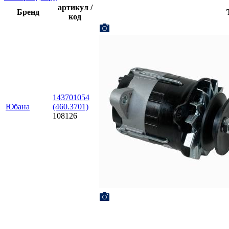
артикул /
Бренд
код
143701054
Юбана
(460.3701)
108126