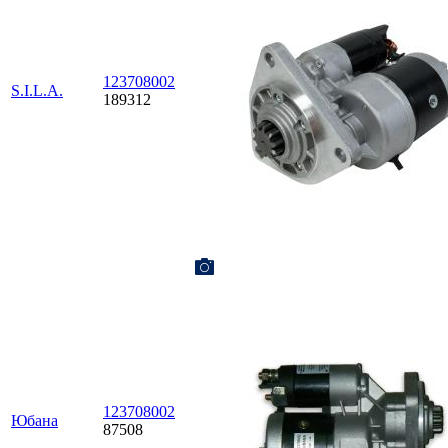
123708002
S.I.L.A.
189312
123708002
Юбана
87508