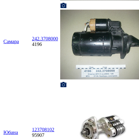
242.3708000
Самара
4196
123708102
Юбана
95907