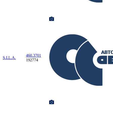
460.3701
S.I.L.A.
192774