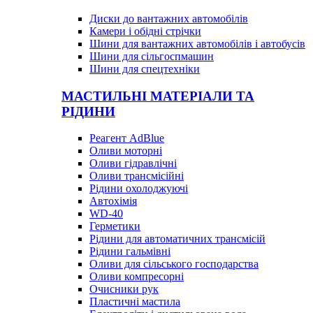
Диски до вантажних автомобілів
Камери і обідні стрічки
Шини для вантажних автомобілів і автобусів
Шини для сільгоспмашин
Шини для спецтехніки
МАСТИЛЬНІ МАТЕРІАЛИ ТА
РІДИНИ
Реагент AdBlue
Оливи моторні
Оливи гідравлічні
Оливи трансмісійні
Рідини охолоджуючі
Автохімія
WD-40
Герметики
Рідини для автоматичних трансмісій
Рідини гальмівні
Оливи для сільського господарства
Оливи компресорні
Очисники рук
Пластичні мастила