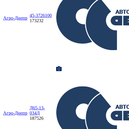
45-3726100
Агро-Днепр
173232
Д65-13-
Агро-Днепр
034Д
187526