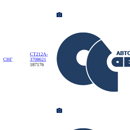
CT212A-
СНГ
3708621
187176