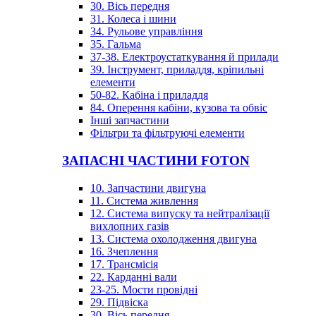
30. Вісь передня
31. Колеса і шини
34. Рульове управління
35. Гальма
37-38. Електроустаткування й прилади
39. Інструмент, приладдя, кріпильні
елементи
50-82. Кабіна і приладдя
84. Оперення кабіни, кузова та обвіс
Інші запчастини
Фільтри та фільтруючі елементи
ЗАПАСНІ ЧАСТИНИ FOTON
10. Запчастини двигуна
11. Система живлення
12. Система випуску та нейтралізації
вихлопних газів
13. Система охолодження двигуна
16. Зчеплення
17. Трансмісія
22. Карданні вали
23-25. Мости провідні
29. Підвіска
30. Вісь передня