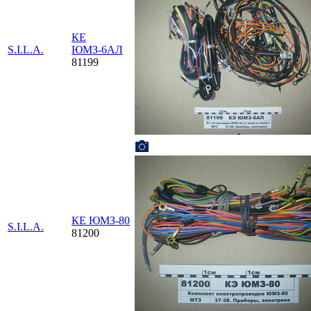
КЕ
S.I.L.A.
ЮМЗ-6АЛ
81199
КЕ ЮМЗ-80
S.I.L.A.
81200